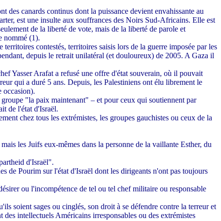
 sont des canards continus dont la puissance devient envahissante au
rter, est une insulte aux souffrances des Noirs Sud-Africains. Elle est
seulement de la liberté de vote, mais de la liberté de parole et
re nommé (1).
rritoires contestés, territoires saisis lors de la guerre imposée par les
ndant, depuis le retrait unilatéral (et douloureux) de
2005. A
Gaza il
chef Yasser Arafat a refusé une offre d'état souverain, où il pouvait
reur qui a duré 5 ans. Depuis, les Palestiniens ont élu librement le
e occasion).
le groupe "la paix maintenant" – et pour ceux qui soutiennent par
 de l'état d'Israël.
ement chez tous les extrémistes, les groupes gauchistes ou ceux de la
.
n, mais les Juifs eux-mêmes dans la personne de la vaillante Esther, du
artheid d'Israël".
es de Pourim sur l'état d'Israël dont les dirigeants n'ont pas toujours
ésirer ou l'incompétence de tel ou tel chef militaire ou responsable
ils soient sages ou cinglés, son droit à se défendre contre la terreur et
nt des intellectuels Américains irresponsables ou des extrémistes