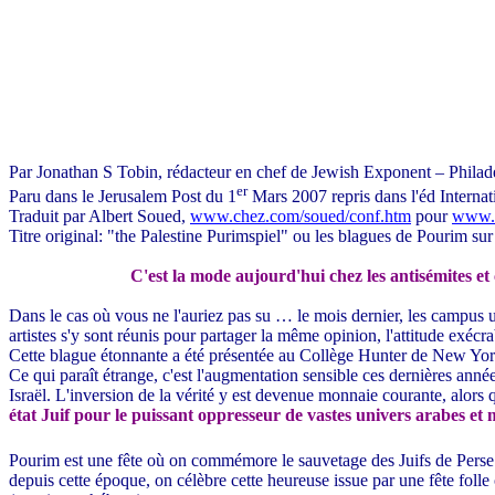
Par Jonathan S Tobin, rédacteur en chef de Jewish Exponent – Phila
er
Paru dans le Jerusalem Post du 1
Mars 2007 repris dans l'éd Interna
Traduit par Albert Soued,
www.chez.com/soued/conf.htm
pour
www.n
Titre original: "the Palestine Purimspiel" ou les blagues de Pourim sur 
C'est la mode aujourd'hui chez les antisémites et c
Dans le cas où vous ne l'auriez pas su … le mois dernier, les campus u
artistes s'y sont réunis pour partager la même opinion, l'attitude exécrab
Cette blague étonnante a été présentée au Collège Hunter de New York
Ce qui paraît étrange, c'est l'augmentation sensible ces dernières année
Israël. L'inversion de la vérité y est devenue monnaie courante, alor
état Juif pour le puissant oppresseur de vastes univers arabes e
Pourim est une fête où on commémore le sauvetage des Juifs de Perse q
depuis cette époque, on célèbre cette heureuse issue par une fête folle 