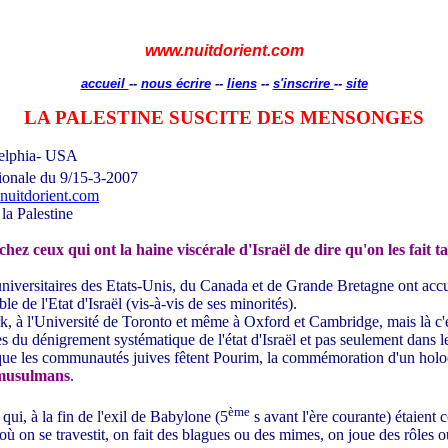
www.nuitdorient.com
accueil
--
nous écrire
--
liens
--
s'inscrire
--
site
LA PALESTINE SUSCITE DES MENSONGES
delphia- USA
tionale du 9/15-3-2007
uitdorient.com
la Palestine
hez ceux qui ont la haine viscérale d'Israël de dire qu'on les fait t
niversitaires des Etats-Unis, du Canada et de Grande Bretagne ont accue
le de l'Etat d'Israël (vis-à-vis de ses minorités).
, à l'Université de Toronto et même à Oxford et Cambridge, mais là c'
s du dénigrement systématique de l'état d'Israël et pas seulement dans les
s que les communautés juives fêtent Pourim, la commémoration d'un holoc
t musulmans
.
ème
ui, à la fin de l'exil de Babylone (5
s avant l'ère courante) étaient
où on se travestit, on fait des blagues ou des mimes, on joue des rôles ou