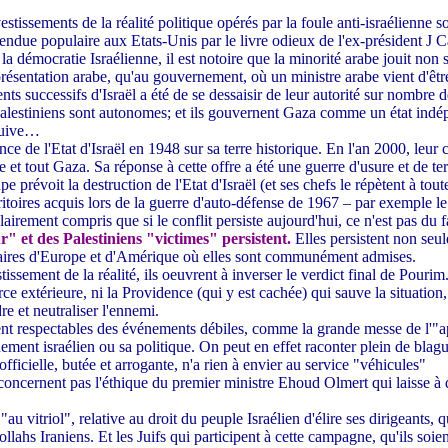
estissements de la réalité politique opérés par la foule anti-israélienne
endue populaire aux Etats-Unis par le livre odieux de l'ex-président J Ca
 la démocratie Israélienne, il est notoire que la minorité arabe jouit non 
eprésentation arabe, qu'au gouvernement, où un ministre arabe vient d'êt
successifs d'Israël a été de se dessaisir de leur autorité sur nombre de te
alestiniens sont autonomes; et ils gouvernent Gaza comme un état indépe
 juive…
ce de l'Etat d'Israël en 1948 sur sa terre historique. En l'an 2000, leur 
e et tout Gaza. Sa réponse à cette offre a été une guerre d'usure et de ter
prévoit la destruction de l'Etat d'Israël (et ses chefs le répètent à tout
rritoires acquis lors de la guerre d'auto-défense de 1967 – par exemple 
irement compris que si le conflit persiste aujourd'hui, ce n'est pas du fait
r" et des Palestiniens "victimes" persistent.
Elles persistent non seul
rsitaires d'Europe et d'Amérique où elles sont communément admises.
ssement de la réalité, ils oeuvrent à inverser le verdict final de Pourim
rce extérieure, ni la Providence (qui y est cachée) qui sauve la situatio
 et neutraliser l'ennemi.
ent respectables des événements débiles, comme la grande messe de l'"ap
rnement israélien ou sa politique. On peut en effet raconter plein de blagu
officielle, butée et arrogante, n'a rien à envier au service "véhicules"
concernent pas l'éthique du premier ministre Ehoud Olmert qui laisse à d
vitriol", relative au droit du peuple Israélien d'élire ses dirigeants, qu'
llahs Iraniens. Et les Juifs qui participent à cette campagne, qu'ils soie