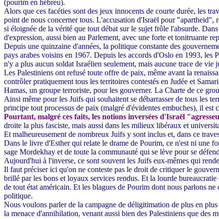
(pourim en hébreu).
Alors que ces facéties sont des jeux innocents de courte durée, les trav
point de nous concerner tous. L'accusation d'Israël pour "apartheid", r
si éloignée de la vérité que tout débat sur le sujet frôle l'absurde. Dans
d'expression, aussi bien au Parlement, avec une forte et tonitruante r
Depuis une quinzaine d'années, la politique constante des gouvernements 
pays arabes voisins en 1967. Depuis les accords d'Oslo en 1993, les P
n'y a plus aucun soldat Israélien seulement, mais aucune trace de vie
Les Palestiniens ont refusé toute offre de paix, même avant la renaissan
contrôler pratiquement tous les territoires contestés en Judée et Samari
Hamas, un groupe terroriste, pour les gouverner. La Charte de ce groupe 
Ainsi même pour les Juifs qui souhaitent se débarrasser de tous les te
principe tout processus de paix (malgré d'évidentes embuches), il est cla
Pourtant, malgré ces faits, les notions inversées d'Israël "agresseu
droite la plus fasciste, mais aussi dans les milieux libéraux et unive
Et malheureusement de nombreux Juifs y sont inclus et, dans ce travesti
Dans le livre d'Esther qui relate le drame de Pourim, ce n'est ni une fo
sage Mordekhay et de toute la communauté qui se lève pour se défendre
Aujourd'hui à l'inverse, ce sont souvent les Juifs eux-mêmes qui rend
Il faut préciser ici qu'on ne conteste pas le droit de critiquer le gouve
brillé par les bons et loyaux services rendus. Et la lourde bureaucratie 
de tout état américain. Et les blagues de Pourim dont nous parlons ne 
politique.
Nous voulons parler de la campagne de déligitimation de plus en plus "au 
la menace d'annihilation, venant aussi bien des Palestiniens que des mo