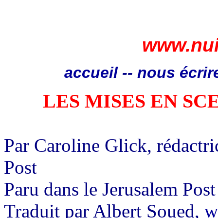
www.nui
accueil
--
nous écrir
LES MISES EN SC
Par Caroline
Glick
, rédactr
Post
Paru dans le
Jerusalem
Post
Traduit par Albert
Soued
,
w