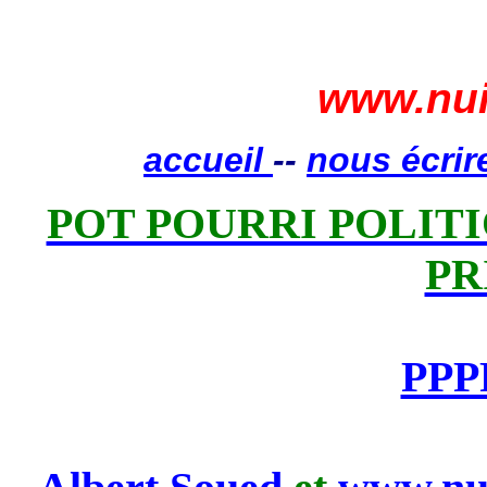
www.nui
accueil
--
nous écrir
POT POURRI POLITIQ
PR
PPP