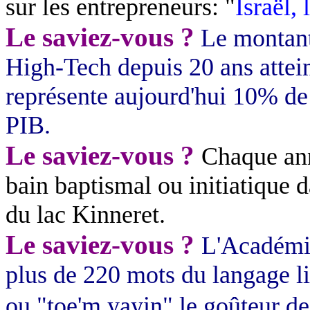
sur les entrepreneurs: "
Israël, 
Le saviez-vous ?
L
e montant
High-Tech depuis 20 ans attei
représente aujourd'hui 10% de 
PIB.
Le saviez-vous ?
Chaque ann
bain baptismal ou initiatique d
du lac Kinneret.
Le saviez-vous ?
L'Académie
plus de 220 mots du langage l
ou "toe'm yayin" le goûteur de