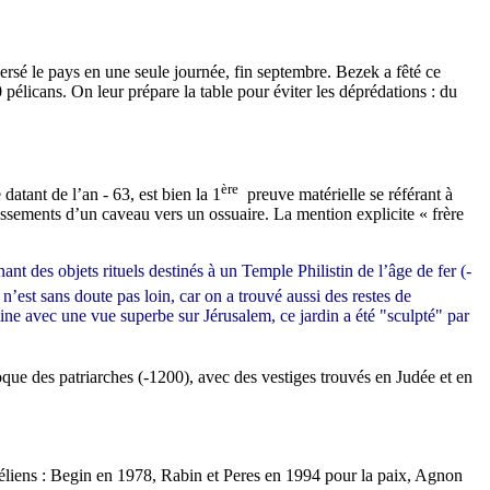
versé le pays en une seule journée, fin septembre. Bezek a fêté ce
élicans. On leur prépare la table pour éviter les déprédations : du
ère
atant de l’an - 63, est bien la 1
preuve matérielle se référant à
s ossements d’un caveau vers un ossuaire. La mention explicite « frère
ant des objets rituels destinés à un Temple Philistin de l’âge de fer (-
est sans doute pas loin, car on a trouvé aussi des restes de
ine avec une vue superbe sur Jérusalem, ce jardin a été "sculpté" par
oque des patriarches (-1200), avec des vestiges trouvés en Judée et en
raéliens : Begin en 1978, Rabin et Peres en 1994 pour la paix, Agnon