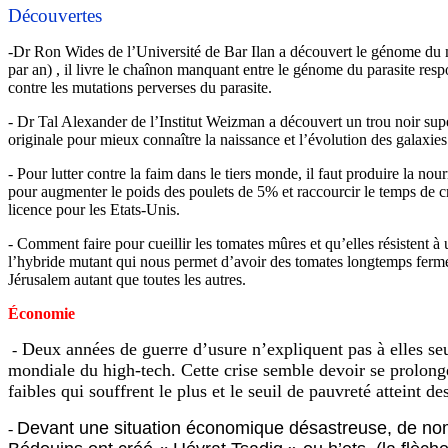
Découvertes
-Dr Ron Wides de l’Université de Bar Ilan a découvert le génome du 
par an) , il livre le chaînon manquant entre le génome du parasite res
contre les mutations perverses du parasite.
- Dr Tal Alexander de l’Institut Weizman a découvert un trou noir supe
originale pour mieux connaître la naissance et l’évolution des galaxies
- Pour lutter contre la faim dans le tiers monde, il faut produire la n
pour augmenter le poids des poulets de 5% et raccourcir le temps de cro
licence pour les Etats-Unis.
- Comment faire pour cueillir les tomates mûres et qu’elles résistent 
l’hybride mutant qui nous permet d’avoir des tomates longtemps ferme
Jérusalem autant que toutes les autres.
Économie
Deux années de guerre d’usure n’expliquent pas à elles se
-
mondiale du high-tech. Cette crise semble devoir se prolonge
faibles qui souffrent le plus et le seuil de pauvreté atteint 
Devant une situation économique désastreuse, de no
-