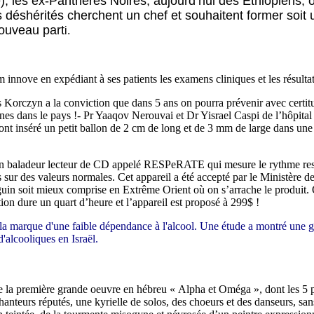
e); les ex-Panthères Noires, aujourd’hui des Ethiopiens,
s déshérités cherchent un chef et souhaitent former soit
nouveau part
i
.
nnove en expédiant à ses patients les examens cliniques et les résultat
s Korczyn a la conviction que dans 5 ans on pourra prévenir avec certit
nes dans le pays !
- Pr Yaaqov Nerouvai et Dr Yisrael Caspi de l’hôpital 
 ont inséré un petit ballon de 2 cm de long et de 3 mm de large dans une i
un baladeur lecteur de CD appelé RESPeRATE qui mesure le rythme respir
rs sur des valeurs normales. Cet appareil a été accepté par le Ministère
 sanguin soit mieux comprise en Extrême Orient où on s’arrache le produi
on dure un quart d’heure et l’appareil est proposé à 299$ !
a marque d'une faible dépendance à l'alcool. Une étude a montré une gr
'alcooliques en Israël.
ire la première grande oeuvre en hébreu « Alpha et Oméga », dont les 5
chanteurs réputés, une kyrielle de solos, des choeurs et des danseurs, sa