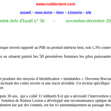
www.nuitdorient.com
accueil
--
nous écrire
--
liens
--
s'inscrire
--
site
edek-Info d'Israël n° 36
-
novembre-décembre 2
 risque investi rapporté au PIB ou produit intérieur brut, soit 1,3% con
se situent parmi les 50 premières femmes les plus puissantes 
t produire des moyens d’identification « inimitables ». Devenue Bsecure,
 incluant des codes secrets et une encre invisible. Un lecteur spécifique 
er.
is 30 ans, qui a coûté 11 milliards $ et qui a nécessité l’intervention 
 Solution de Rishon Lezion a développé une reconnaissance optique de gr
alement lue par des commis, est lue ici automatiquement au passage des 