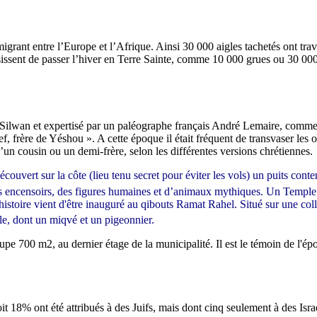
migrant entre l’Europe et l’Afrique. Ainsi 30 000 aigles tachetés ont tra
ssent de passer l’hiver en Terre Sainte, comme 10 000 grues ou 30 000 p
 Silwan et expertisé par un paléographe français André Lemaire, comme d
sef, frère de Yéshou ». A cette époque il était fréquent de transvaser le
’un cousin ou un demi-frère, selon les différentes versions chrétiennes.
ouvert sur la côte (lieu tenu secret pour éviter les vols) un puits conten
s encensoirs, des figures humaines et d’animaux mythiques. Un Temple n’
istoire vient d'être inauguré au qibouts Ramat Rahel. Situé sur une coll
le, dont un miqvé et un pigeonnier.
pe 700 m2, au dernier étage de la municipalité. Il est le témoin de l'ép
it 18% ont été attribués à des Juifs, mais dont cinq seulement à des Is