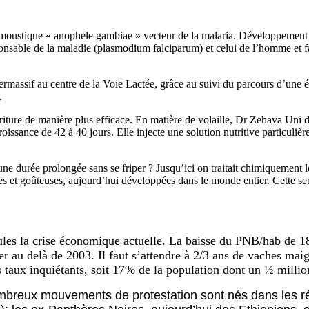
moustique « anophele gambiae » vecteur de la malaria. Développement m
ponsable de la maladie (plasmodium falciparum) et celui de l’homme et f
rmassif au centre de la Voie Lactée, grâce au suivi du parcours d’une é
.
ourriture de manière plus efficace. En matière de volaille, Dr Zehava Un
issance de 42 à 40 jours. Elle injecte une solution nutritive particulière
à une durée prolongée sans se friper ? Jusqu’ici on traitait chimiqueme
s et goûteuses, aujourd’hui développées dans le monde entier. Cette seu
ules la crise économique actuelle. La baisse du PNB/hab de 18
r au delà de 2003. Il faut s’attendre à 2/3 ans de vaches maig
des taux inquiétants, soit 17% de la population dont un ½ millio
mbreux mouvements de protestation sont nés dans les r