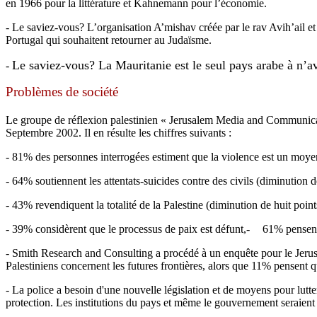
en 1966 pour la littérature et Kahnemann pour l’économie.
- Le saviez-vous? L’organisation A’mishav créée par le rav Avih’ail e
Portugal qui souhaitent retourner au Judaïsme.
Le saviez-vous? La Mauritanie est le seul pays arabe à n’avo
-
Problèmes de société
Le groupe de réflexion palestinien « Jerusalem Media and Communicat
Septembre 2002. Il en résulte les chiffres suivants :
- 81% des personnes interrogées estiment que la violence est un moyen
- 64% soutiennent les attentats-suicides contre des civils (diminution 
- 43% revendiquent la totalité de la Palestine (diminution de huit point
- 39% considèrent que le processus de paix est défunt,
-
61% pensent
- Smith Research and Consulting a procédé à un enquête pour le Jerus
Palestiniens concernent les futures frontières, alors que 11% pensent q
- La police a besoin d'une nouvelle législation et de moyens pour lutte
protection. Les institutions du pays et même le gouvernement seraient dé