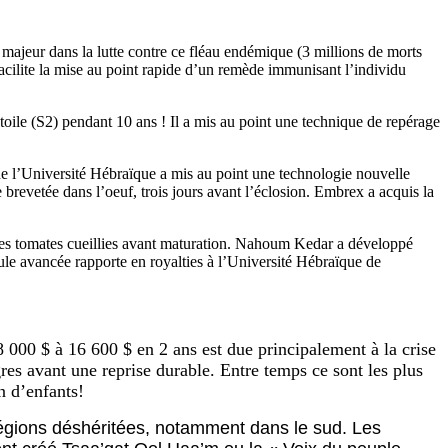
ajeur dans la lutte contre ce fléau endémique (3 millions de morts
acilite la mise au point rapide d’un remède immunisant l’individu
toile (S2) pendant 10 ans ! Il a mis au point une technique de repérage
i de l’Université Hébraïque a mis au point une technologie nouvelle
 brevetée dans l’oeuf, trois jours avant l’éclosion. Embrex a acquis la
nt les tomates cueillies avant maturation. Nahoum Kedar a développé
le avancée rapporte en royalties à l’Université Hébraïque de
 000 $ à 16 600 $ en 2 ans est due principalement à la crise
res avant une reprise durable. Entre temps ce sont les plus
n d’enfants!
égions déshéritées, notamment dans le sud. Les