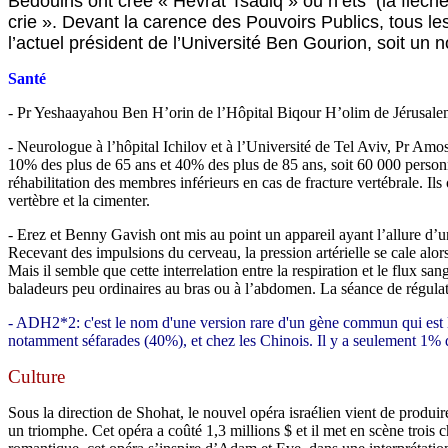
Bédouins ont créé « Hévrat Tsadiq » ou h’ets (la flèch
crie ». Devant la carence des Pouvoirs Publics, tous le
l’actuel président de l’Université Ben Gourion, soit un 
Santé
- Pr Yeshaayahou Ben H’orin de l’Hôpital Biqour H’olim de Jérusalem i
- Neurologue à l’hôpital Ichilov et à l’Université de Tel Aviv, Pr Amo
10% des plus de 65 ans et 40% des plus de 85 ans, soit 60 000 person
réhabilitation des membres inférieurs en cas de fracture vertébrale. Ils
vertèbre et la cimenter.
- Erez et Benny Gavish ont mis au point un appareil ayant l’allure d’
Recevant des impulsions du cerveau, la pression artérielle se cale alo
Mais il semble que cette interrelation entre la respiration et le flux
baladeurs peu ordinaires au bras ou à l’abdomen. La séance de régulati
- ADH2*2: c'est le nom d'une version rare d'un gène commun qui est l
notamment séfarades (40%), et chez les Chinois. Il y a seulement 1% d
Culture
Sous la direction de Shohat, le nouvel opéra israélien vient de produ
un triomphe. Cet opéra a coûté 1,3 millions $ et il met en scène trois 