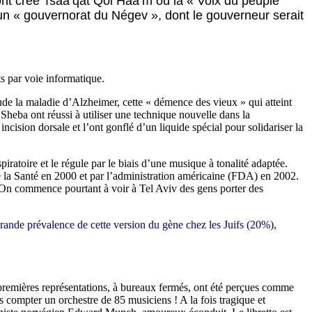
 ont créé Tsaa’qat Qol Haa’m ou la « Voix du peuple
 un « gouvernorat du Négev », dont le gouverneur serait
s par voie informatique.
ude la maladie d’Alzheimer, cette « démence des vieux » qui atteint
Sheba ont réussi à utiliser une technique nouvelle dans la
ncision dorsale et l’ont gonflé d’un liquide spécial pour solidariser la
atoire et le régule par le biais d’une musique à tonalité adaptée.
 de la Santé en 2000 et par l’administration américaine (FDA) en 2002.
t. On commence pourtant à voir à Tel Aviv des gens porter des
ande prévalence de cette version du gène chez les Juifs (20%),
 premières représentations, à bureaux fermés, ont été perçues comme
ns compter un orchestre de 85 musiciens ! A la fois tragique et