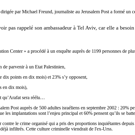
t dirigée par Michael Freund, journaliste au Jerusalem Post a formé un 
ir pas rappelé son ambassadeur à Tel Aviv, car elle a besoin d
ion Center » a procédé à un enquête auprès de 1199 personnes de plus 
 de parvenir à un Etat Palestinien,
de dix points en dix mois) et 23% s’y opposent,
s en dix mois),
 qu’Arafat sera réélu…
alem Post auprès de 500 adultes israéliens en septembre 2002 : 20% pe
ue les implantations sont l’enjeu principal et 60% pensent qu’ils se bat
r contre le crime organisé qui a pris des proportions inquiétantes depuis
jà infiltrés. Cette culture criminelle viendrait de l'ex-Urss.