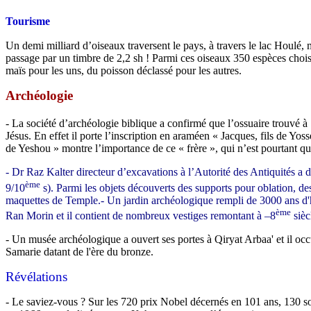
Tourisme
Un demi milliard d’oiseaux traversent le pays, à travers le lac Houlé, 
passage par un timbre de 2,2 sh ! Parmi ces oiseaux 350 espèces choisi
maïs pour les uns, du poisson déclassé pour les autres.
Archéologie
- La société d’archéologie biblique a confirmé que l’ossuaire trouvé à
Jésus. En effet il porte l’inscription en araméen « Jacques, fils de Yos
de Yeshou » montre l’importance de ce « frère », qui n’est pourtant qu
- Dr Raz Kalter directeur d’excavations à l’Autorité des Antiquités a déc
ème
9/10
s). Parmi les objets découverts des supports pour oblation, de
maquettes de Temple.
- Un jardin archéologique rempli de 3000 ans d'h
ème
Ran Morin et il contient de nombreux vestiges remontant à –8
sièc
- Un musée archéologique a ouvert ses portes à Qiryat Arbaa' et il occu
Samarie datant de l'ère du bronze.
Révélations
- Le saviez-vous ? Sur les 720 prix Nobel décernés en 101 ans, 130 so