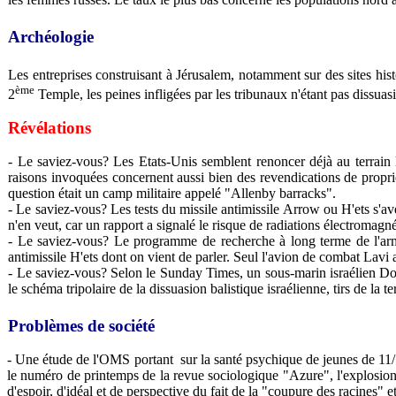
Archéologie
Les entreprises construisant à Jérusalem, notamment sur des sites hi
ème
2
Temple, les peines infligées par les tribunaux n'étant pas dissuas
Révélations
- Le saviez-vous? Les Etats-Unis semblent renoncer déjà au terrain 
raisons invoquées concernent aussi bien des revendications de propri
question était un camp militaire appelé "Allenby barracks".
- Le saviez-vous? Les tests du missile antimissile Arrow ou H'ets s'av
n'en veut, car un rapport a signalé le risque de radiations électromagn
- Le saviez-vous? Le programme de recherche à long terme de l'armé
antimissile H'ets dont on vient de parler. Seul l'avion de combat Lavi 
- Le saviez-vous? Selon le Sunday Times, un sous-marin israélien Dol
le schéma tripolaire de la dissuasion balistique israélienne, tirs de la te
Problèmes de société
- Une étude de l'OMS portant
sur la santé psychique de jeunes de 11/
le numéro de printemps de la revue sociologique "Azure", l'explosion 
d'espoir, d'idéal et de perspective du fait de la "coupure des racines" 