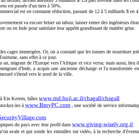
l'an dernier, devant atteindre 3 milliards $! La part investie dans les co
iens est passée d'un tiers à 50%.
mmercial est en constante réduction, passant de 12 à 5 milliards $ en 4
uvernement va encore briser un tabou: laisser entrer des ingénieurs étran
pre ou en Inde pour satisfaire leur appétit grandissant de matière grise.
des cages immergées. Or, on a constaté que les tonnes de nourriture jetée
ourisme, sans effet à ce jour.
r an, migrant de l'Europe vers l'Afrique et vice versa; mais aussi, lieu de
mmigrant d'Inde, a acquis une ancienne décharge et l'a transformée en 
mesuré s'étend vers le nord de la ville.
www.md.huji.ac.il/chagall/chagall
 à Ein Kerem, faîtes
www.BmyPC.com
stockez-les à
, une société de service informat
ecurityVillage.com
www.giving-wisely.org.il
ropiques du pays avec leur profil dans
qu'on avale et qui sonde les entrailles sur vidéo, à la recherche d'évent