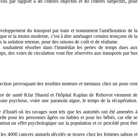
 par rapport à 40 critères objectifs et 40 critères subjectifs, pour
éveloppement du transport par train et notamment l'amélioration de la
ique et la moins moderne, c'est à dire aménager certains tronçons de la
s la solution retenue, pour des raisons de coût et de réalisme.
s souhaitent résorber dans l'immédiat les pertes de temps dues aux
s, des voies de circulation vont être réservées aux transports par bus
fection provoquant des troubles moteurs et mentaux chez un pour cent
ntre de santé Kfar Shaoul et l'hôpital Kaplan de Rehovot viennent de
une psychose, voire une paranoïa aigue, le temps de la récupération.
 d'Israël où les ravages sont tels que les autorités ont été amenées à
lle pour les personnes âgées ou faibles et pour les bébés, car elle se
rtout un effet psychologique sur la population et ce procédé peut être
i les 4000 cancers annuels décelés se trouve chez les femmes sabras et