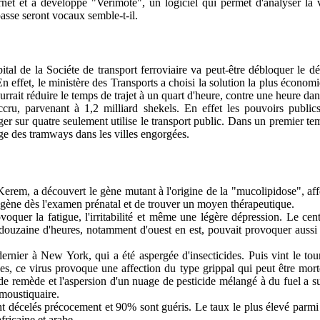
t et a développé "Verimote", un logiciel qui permet d'analyser la voix
asse seront vocaux semble-t-il.
ital de la Sociéte de transport ferroviaire va peut-être débloquer le d
n effet, le ministère des Transports a choisi la solution la plus économ
ourrait réduire le temps de trajet à un quart d'heure, contre une heure dan
cru, parvenant à 1,2 milliard shekels. En effet les pouvoirs public
 sur quatre seulement utilise le transport public. Dans un premier temp
age des tramways dans les villes engorgées.
erem, a découvert le gène mutant à l'origine de la "mucolipidose", af
 gène dès l'examen prénatal et de trouver un moyen thérapeutique.
voquer la fatigue, l'irritabilité et même une légère dépression. Le ce
douzaine d'heures, notamment d'ouest en est, pouvait provoquer aussi 
ernier à New York, qui a été aspergée d'insecticides. Puis vint le tour
s, ce virus provoque une affection du type grippal qui peut être morte
e remède et l'aspersion d'un nuage de pesticide mélangé à du fuel a su
 moustiquaire.
ont décelés précocement et 90% sont guéris. Le taux le plus élevé parm
fricaine et arabe.