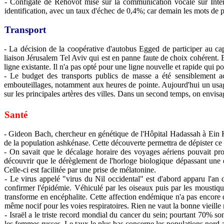
- Configate de Rehovot mise sur la communication vocale sur Interne
identification, avec un taux d'échec de 0,4%; car demain les mots de p
Transport
- La décision de la coopérative d'autobus Egged de participer au cap
liaison Jérusalem Tel Aviv qui est en panne faute de choix cohérent. E
ligne existante. Il n'a pas opté pour une ligne nouvelle et rapide qui p
- Le budget des transports publics de masse a été sensiblement ac
embouteillages, notamment aux heures de pointe. Aujourd'hui un usager
sur les principales artères des villes. Dans un second temps, on envis
Santé
- Gideon Bach, chercheur en génétique de l'Hôpital Hadassah à Ein K
de la population ashkénase. Cette découverte permettra de dépister ce
- On savait que le décalage horaire des voyages aériens pouvait pro
découvrir que le dérèglement de l'horloge biologique dépassant une 
Celle-ci est facilitée par une prise de mélatonine.
- Le virus appelé "virus du Nil occidental" est d'abord apparu l'an d
confirmer l'épidémie. Véhiculé par les oiseaux puis par les moustique
transforme en encéphalite. Cette affection endémique n'a pas encore d
même nocif pour les voies respiratoires. Rien ne vaut la bonne vieille
- Israël a le triste record mondial du cancer du sein; pourtant 70% s
les femmes russes. Le taux le plus bas concerne les populations nord a