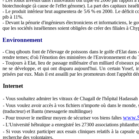
- Les fonds investis dans l'innovation ont triplé en 2000 par rapport à 
biotechnologie (à cause de l'effet génome). La part des capitaux israél
- Le produit intérieur brut augmentera de 5/6 % en 2000. Le déficit co
pib à 11%.
- Devant la pénurie d'ingénieurs électroniciens et informaticiens, le go
que les sociétés israéliennes soient obligées de créer des filiales à Chy
Environnement
- Cinq qibouts font de l'élevage de poissons dans le golfe d'Elat dans 
rendre ternes; d'où l'émotion des ministères de l'Environnement et du T
- Toujours à Elat, lieu de passage millénaire d'un milliard d'oiseaux pa
ne se développe, et qui ont disparu aujourd'hui. Un certain Yosef, i
prisées par eux. Mais il est assailli par les promoteurs dont l'appétit dé
Internet
- Vous souhaitez admirer les vitraux de Chagall de l'hôpital Hadassah
- Vous voulez avoir accès à vos fichiers n'importe où dans le monde, 
(traducteur) et Bantu (messagerie multilingue)
www.S
- Pour trouver le meilleur moyen de sécuriser vos biens faîtes
- L'Université hébraïque a enregistré les 27300 associations philanth
- Si vous voulez participer aux essais cliniques relatifs à la capsule 
recherche des volontaires.