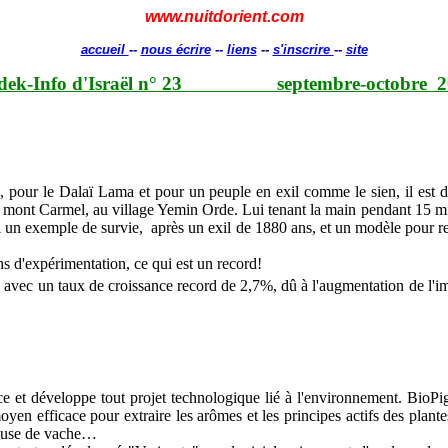
www.nuitdorient.com
accueil
--
nous écrire
--
liens
--
s'inscrire
--
site
dek-Info d'Israël n° 23
septembre-octobre
2
, pour le Dalaï Lama et pour un peuple en exil comme le sien, il est d
au mont Carmel, au village Yemin Orde. Lui tenant la main pendant 15 min
i un exemple de survie,
après un exil de 1880 ans, et un modèle pour re
ns d'expérimentation, ce qui est un record!
, avec un taux de croissance record de 2,7%, dû à l'augmentation de l'imm
ce et développe tout projet technologique lié à l'environnement. BioPi
oyen efficace pour extraire les arômes et les principes actifs des pla
 bouse de vache…