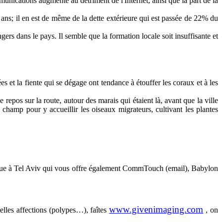
mmunications augmente au détriment de l'Internet, ainsi que la part de la
 ans; il en est de même de la dette extérieure qui est passée de 22% du
gers dans le pays. Il semble que la formation locale soit insuffisante et
s et la fiente qui se dégage ont tendance à étouffer les coraux et à les
 repos sur la route, autour des marais qui étaient là, avant que la ville
champ pour y accueillir les oiseaux migrateurs, cultivant les plantes
ique à Tel Aviv qui vous offre également CommTouch (email), Babylon
www.givenimaging.com
uelles affections (polypes…), faîtes
, on