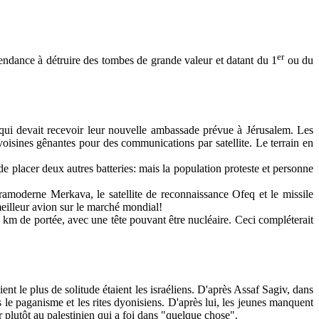
er
endance à détruire des tombes de grande valeur et datant du 1
ou du
 qui devait recevoir leur nouvelle ambassade prévue à Jérusalem. Les
oisines gênantes pour des communications par satellite. Le terrain en
n de placer deux autres batteries: mais la population proteste et personne
amoderne Merkava, le satellite de reconnaissance Ofeq et le missile
 meilleur avion sur le marché mondial!
km de portée, avec une tête pouvant être nucléaire. Ceci compléterait
nt le plus de solitude étaient les israéliens. D'après Assaf Sagiv, dans
le paganisme et les rites dyonisiens. D'après lui, les jeunes manquent
r plutôt au palestinien qui a foi dans "quelque chose".