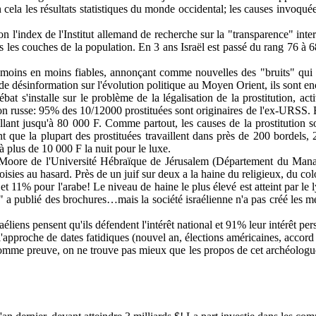
cela les résultats statistiques du monde occidental; les causes invoquée
elon l'index de l'Institut allemand de recherche sur la "transparence" inte
s les couches de la population. En 3 ans Israël est passé du rang 76 à 68
 moins en moins fiables, annonçant comme nouvelles des "bruits" qui co
 désinformation sur l'évolution politique au Moyen Orient, ils sont enco
ébat s'installe sur le problème de la légalisation de la prostitution, a
on russe: 95% des 10/12000 prostituées sont originaires de l'ex-URSS. El
 allant jusqu'à 80 000 F. Comme partout, les causes de la prostitution
que la plupart des prostituées travaillent dans près de 200 bordels, 2
à plus de 10 000 F la nuit pour le luxe.
a Moore de l'Université Hébraïque de Jérusalem (Département du Manag
ies au hasard. Près de un juif sur deux a la haine du religieux, du colon 
et 11% pour l'arabe! Le niveau de haine le plus élevé est atteint par le 
 a publié des brochures…mais la société israélienne n'a pas créé les méc
éliens pensent qu'ils défendent l'intérêt national et 91% leur intérêt per
à l'approche de dates fatidiques (nouvel an, élections américaines, accor
 comme preuve, on ne trouve pas mieux que les propos de cet archéolog