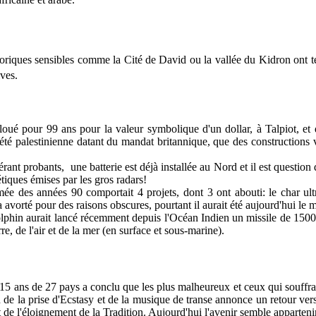
storiques sensibles comme la Cité de David ou la vallée du Kidron ont t
ives.
loué pour 99 ans pour la valeur symbolique d'un dollar, à Talpiot, et
été palestinienne datant du mandat britannique, que des constructions v
érant probants,
une batterie est déjà installée au Nord et il est questio
étiques émises par les gros radars!
e des années 90 comportait 4 projets, dont 3 ont abouti: le char ultr
a avorté pour des raisons obscures, pourtant il aurait été aujourd'hui le
phin aurait lancé récemment depuis l'Océan Indien un missile de 1500 
rre, de l'air et de la mer (en surface et sous-marine).
15 ans de 27 pays a conclu que les plus malheureux et ceux qui souffraie
de la prise d'Ecstasy et de la musique de transe annonce un retour vers 
et de l'éloignement de la Tradition. Aujourd'hui l'avenir semble apparteni