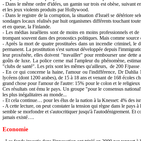
- Dans le même ordre d'idées, un gamin sur trois est obèse, suivant en 
et les jeux violents produits par Hollywood.
- Dans le registre de la corruption, la situation d'Israël se détériore s
sondages locaux réalisés par huit organismes différents touchant toute
et en queue, la Finlande.
- Les médias israéliens sont de moins en moins professionnels et de
trompant souvent dans des pronostics politiques. Mais comme source de
- Après la mort de quatre prostituées dans un incendie criminel, le d
permanent. La prostitution s'est surtout développée depuis l'immigrati
leur proxénète, elles doivent "travailler" pour rembourser une dette
goûts de luxe. La police cerne mal l'ampleur du phénomène, estimant 
"clubs de santé". Les prix sont les mêmes qu'ailleurs,
de 200 F/passe 
- En ce qui concerne la haine, l'amour ou l'indifférence, Dr Dahli
lycéens (dont 1200 arabes), de 15 à 18 ans et venant de 168 écoles chois
grand chose pour l'amour de l'autre: 15% pour le colon et le religieux 
Ces résultats ont ému le pays. Un groupe "pour le consensus national"
les plus inégalitaires au monde...
- Et cela continue… pour les élus de la nation à la Knesset: 4% des isra
- A cette lecture, on peut constater la tension qui règne dans le pays 
semble se morfondre et s'autocritiquer jusqu'à l'autodénigrement. Et
jamais existé….
Economie