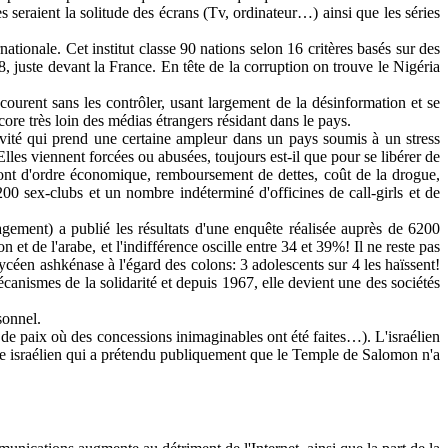
s seraient la solitude des écrans (Tv, ordinateur…) ainsi que les séries
rnationale. Cet institut classe 90 nations selon 16 critères basés sur des
, juste devant la France. En tête de la corruption on trouve le Nigéria
urent sans les contrôler, usant largement de la désinformation et se
re très loin des médias étrangers résidant dans le pays.
ctivité qui prend une certaine ampleur dans un pays soumis à un stress
les viennent forcées ou abusées, toujours est-il que pour se libérer de
 sont d'ordre économique, remboursement de dettes, coût de la drogue,
00 sex-clubs et un nombre indéterminé d'officines de call-girls et de
ement) a publié les résultats d'une enquête réalisée auprès de 6200
et de l'arabe, et l'indifférence oscille entre 34 et 39%! Il ne reste pas
lycéen ashkénase à l'égard des colons: 3 adolescents sur 4 les haïssent!
anismes de la solidarité et depuis 1967, elle devient une des sociétés
sonnel.
d de paix où des concessions inimaginables ont été faites…). L'israélien
ue israélien qui a prétendu publiquement que le Temple de Salomon n'a