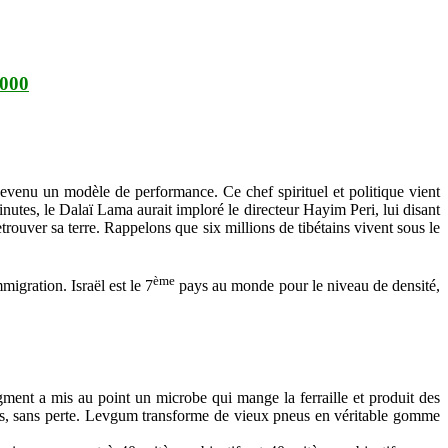
000
evenu un modèle de performance. Ce chef spirituel et politique vient
utes, le Dalaï Lama aurait imploré le directeur Hayim Peri, lui disant
trouver sa terre. Rappelons que six millions de tibétains vivent sous le
ème
igration. Israël est le 7
pays au monde pour le niveau de densité,
gment a mis au point un microbe qui mange la ferraille et produit des
ntes, sans perte. Levgum transforme de vieux pneus en véritable gomme