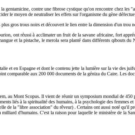
 la gentamicine, contre une fibrose cystique qu'on rencontre chez les "
cider le moyen de neutraliser les effets sur l'organisme du gène défectu
plus gros trous noirs et découvert le lien entre la dimension d'un trou no
on, ont réussi à acclimater un fruit de la savane africaine, fort appréc
gue et la pistache, le merola sera planté dans différents qibouts du Nége
talie et en Espagne et dont le contenu jette la lumière sur la vie des ju
nt comparable aux 200 000 documents de la géniza du Caire. Les docum
lem, au Mont Scopus. Il vient de réunir un symposium mondial de 450 ps
rements liés à la spiritualité des humains, à la psychologie des femmes e
le de la "libre association" du rêveur) . Certains ont aussi noté qu'il pr
lliard d'humains. C'est la raison pour laquelle le ministère de la Santé 