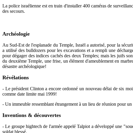
La police israélienne est en train d'installer 400 caméras de surveillan
des secours.
Archéologie
Au Sud-Est de l'esplanade du Temple, Israël a autorisé, pour la sécur
a utilisé des bulldozers pour les excavations et a rempli une déchar
pour dégager des indices cachés des deux Temples; mais les juifs sont
du deuxième Temple, une frise, un élément d'ameublement en marbre n
désastre archéologique!
Révélations
- Le président Clinton a encore ordonné un nouveau délai de six moi
comme date limite mai 1999!
- Un immeuble ressemblant étrangement à un lieu de réunion pour un P
Inventions & découvertes
- Le groupe hightech de l'armée appelé Talpiot a développé une "sou
soldat blessé.