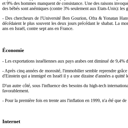
et 9% des hommes manquent de consistance. Une des raisons invoquées 
des bébés sont anémiques (contre 3% seulement aux Etats-Unis): les gro
- Des chercheurs de l'Université Ben Gourion, Ofra & Yonatan Hanso
décédaient le plus souvent les deux jours précédant le shabat. La mort
ans en Israël, contre sept ans en France.
Économie
- Les exportations israéliennes aux pays arabes ont diminué de 9,4% d
- Après cinq années de morosité, l'immobilier semble reprendre grâce à
d'Einstein qui a immigré en Israël il y a une dizaine d'années a quitté
D'un autre côté, sous l'influence des besoins du high-tech internationa
favorablement.
- Pour la première fois en trente ans l'inflation en 1999, n'a été que d
Internet