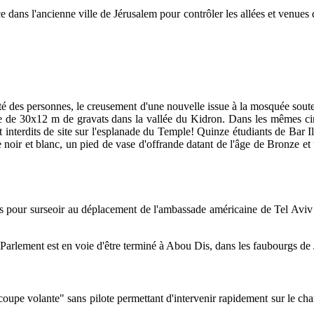
ce dans l'ancienne ville de Jérusalem pour contrôler les allées et venues 
ité des personnes, le creusement d'une nouvelle issue à la mosquée sou
ge de 30x12 m de gravats dans la vallée du Kidron. Dans les mêmes circo
 interdits de site sur l'esplanade du Temple! Quinze étudiants de Bar Il
oir et blanc, un pied de vase d'offrande datant de l'âge de Bronze et
s pour surseoir au déplacement de l'ambassade américaine de Tel Aviv 
arlement est en voie d'être terminé à Abou Dis, dans les faubourgs de
coupe volante" sans pilote permettant d'intervenir rapidement sur le c