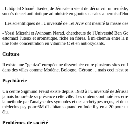
- L'hôpital Shaaré Tsedeq de Jérusalem vient de découvrir un remède,
succès de cet antibiotique administré en gouttes nasales a permis d'élu
- Les scientifiques de l'Université de Tel Aviv ont mesuré la masse des 
- Yossi Mizrahi et Avinoam Narad, chercheurs de l'Université Ben Gouri
estomac! Juteux et aromatique, riche en fibres, à mi-chemin entre la man
une forte concentration en vitamine C et en antioxydants.
Culture
Il existe une "geniza" européenne disséminée entre plusieurs sites en I
dans des villes comme Modène, Bologne, Gérone …mais ceci n'est poi
Psychiâtrie
Un centre Sigmund Freud existe depuis 1980 à l'Université de Jérusa
jamais honoré de sa présence cette ville. Les orateurs ont noté ses er
la méthode par l'analyse des symboles et des archétypes reçus, et de cel
médecins psy pour 6M d'habitants quand en Inde il y en a 20 pour un mi
élu.
Problèmes de société