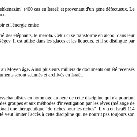
ashkénazim" (400 cas en Israël) et provenant d'un gène défectueux. Le
eux.
ir et l'énergie émise
ié des éléphants, le merola. Celui-ci se transforme en alcool dans leur
v. Il est utilisé dans les glaces et les liqueurs, et il se distingue par
ifs au Moyen âge. Ainsi plusieurs milliers de documents ont été recensés
ents seront scannés et archivés en Israël.
ychanalistes en hommage au père de cette discipline qui n'a pourtant
t des groupes et aux méthodes d'investigation par les rêves (mélange de
ônait une thérapeutique "de riches pour les riches". Il y a en Israël 114
veut limiter l'accès à cette discipline qui ne nourrit pas toujours son