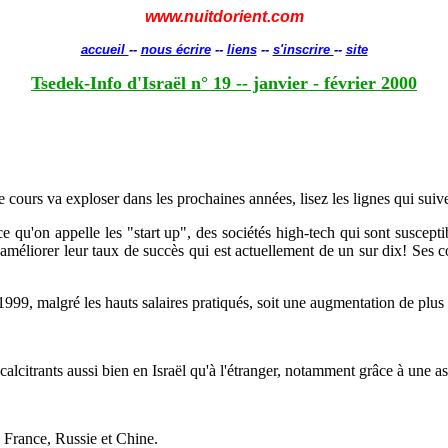
www.nuitdorient.com
accueil
--
nous écrire
--
liens
--
s'inscrire
--
site
Tsedek-Info d'Israël n° 19 -- janvier - février 2000
le cours va exploser dans les prochaines années, lisez les lignes qui suiv
e qu'on appelle les "start up", des sociétés high-tech qui sont suscept
méliorer leur taux de succès qui est actuellement de un sur dix! Ses c
 1999, malgré les hauts salaires pratiqués, soit une augmentation de plu
alcitrants aussi bien en Israël qu'à l'étranger, notamment grâce à une as
, France, Russie et Chine.