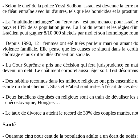
- Selon le chef de la police Yossi Sedbon, Israel est devenue la terre pr
ce fléau entraîne avec lui d'autres, tels que les homicides et la prostitut
- La "multitude mélangée" ou "érev rav" est une menace pour Israël e
pays et 13% de sa population juive. La Loi du retour et les règles d'i
israélien peut gagner 8/10 000 shekels par moi et son homologue rouma
- Depuis 1990, 121 femmes ont été tuées par leur mari ou amant dont
violence familiale. Elle pense que les causes se situent dans la certi
chômage et aux difficultés d'insertion sociale.
- La Cour Suprême a pris une décision qui fera jurisprudence en mat
devenu un délit. Le châtiment corporel aussi léger soit-il est désormais 
- Des rabbins reconnus dans les milieux religieux ont pris ensemble une
écarte du droit chemin". Shas et H'abad sont restés à l'écart de ces déc
- Deux Israéliens déguisés en religieux sont en train de dévaliser l
Tchécoslovaquie, Hongrie….
- Le taux de divorce a atteint le record de 30% des couples mariés, no
Santé
- Quarante cinq pour cent de la population adulte a un écart de po