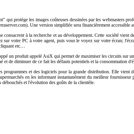
qui protège les images coûteuses dessinées par les webmasters professi
 terraserver.com). Une version simplifiée sera financièrement accessible a
e consacrent à la recherche et au développement. Cette société vient d
sur votre PC à votre agent, puis vous le voyez sur votre écran; l'écr
 cliquant etc…
loppé un produit appelé AsiX qui permet de maximiser les circuits sur une
é et de diminuer de ce fait les défauts potentiels et la consommation d'é
s programmes et des logiciels pour la grande distribution. Elle vient d
 supermarchés en les informant instantanément du meilleur fournisseur po
s débouchés et l'évolution des goûts de la clientèle.