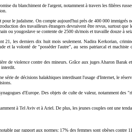
omise du blanchiment de l'argent, notamment à travers les filières russes;
ion.
t pour le judaïsme. On compte aujourd'hui près de 400 000 immigrés non 
ntroduction des travailleurs étrangers devraivent être revus, surtout q
in ou yougoslave se contente de 2500 sh/mois et travaille douze à seiz
 21, les derniers dix huit mois seulement. Nadira Kerkorian, crimino
tude et la volonté de "posséder l'autre", au sens patriarcal et machiste 
ière de violence contre des mineurs. Grâce aux juges Aharon Barak et 
interdit.
 série de décisions halakhiques interdisant l'usage d'Internet, le réserv
isions.
es synagogues d'Europe. Des objets de culte de valeur, notamment des 
tamment à Tel Aviv et à Ariel. De plus, les jeunes couples ont une tenda
ids notable par rapport aux normes: 17% des femmes sont obèses contre