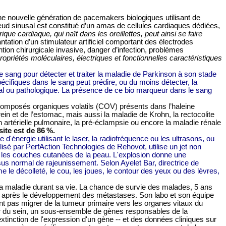
ne nouvelle génération de pacemakers biologiques utilisant de
ud sinusal est constitué d’un amas de cellules cardiaques dédiées,
trique cardiaque, qui naît dans les oreillettes, peut ainsi se faire
antation d’un stimulateur artificiel comportant des électrodes
tion chirurgicale invasive, danger d’infection, problèmes
opriétés moléculaires, électriques et fonctionnelles caractéristiques
e sang pour détecter et traiter la maladie de Parkinson à son stade
cifiques dans le sang peut prédire, ou du moins détecter, la
al ou pathologique. La présence de ce bio marqueur dans le sang
 composés organiques volatils (COV) présents dans l’haleine
ein et de l’estomac, mais aussi la maladie de Krohn, la rectocolite
on artérielle pulmonaire, la pré-éclampsie ou encore la maladie rénale
site est de 86
%.
'énergie utilisant le laser, la radiofréquence ou les ultrasons, ou
sé par PerfAction Technologies de Rehovot, utilise un jet non
ns les couches cutanées de la peau. L'explosion donne une
s normal de rajeunissement. Selon Ayelet Bar, directrice de
e le décolleté, le cou, les joues, le contour des yeux ou des lèvres,
a maladie durant sa vie. La chance de survie des malades, 5 ans
t après le développement des métastases. Son labo et son équipe
nt pas migrer de la tumeur primaire vers les organes vitaux du
cer du sein, un sous-ensemble de gènes responsables de la
tinction de l'expression d'un gène -- et des données cliniques sur