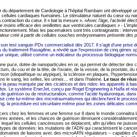
eur du département de Cardiologie à l’hôpital Rambam ont développé u
x cellules cardiaques humaines. Le stimulateur naturel du cœur ou nœ
contraction du cœur. Il « bat la mesure ». «
Avec l’âge, l’activité élec
re moins efficace des oreillettes aux ventricules cardiaques »
- L’impl
onctionnement.
Mais les pacemakers sont très contraignants : interven
ateur créé à partir de cellules souches embryonnaires présente des pr
 son test sanguin PDx commercialisé dès 2017. Il s’agit d’une prise d
du traitement Rasagiline, a révélé que l’expression de cinq gènes spé
ur unique, utilisé comme un indicateur du processus biologique norm
’une puce, dotée de nanoparticules en or, qui permet de détecter des
 du cou et de la tête, de l’ovaire, de la vessie, de la prostate, du r
inson (idiopathique ou atypique), la sclérose en plaques, l’hypertensi
ans le sang, les selles, les urines… et dans l’haleine.
Le taux de réus
a peau marquée par des cicatrices et des rides: les appareils à base d
ox. Le système EnerJet, conçu par Rogel Engineering à Haïfa et réali
ts de guérison ou de restructuration, comme l'acide hyaluronique, da
osé crée lui-même des microtraumatismes qui déclenchent le processu
fting, la procédure est sécuritaire même pour les zones délicates comm
ancers chez les femmes et une femme sur 8 dans le monde connaitra l
ières années, et les chances de guérison diminuent considérablemen
equel les cellules cancéreuses se déplacent, afin qu'elles ne puisse
 4 types de données: les mutations de l'ADN qui caractérisent le can
s domaines de liaisons avec des microARN régulateurs -- capables d'ex