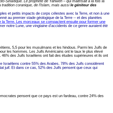
-Sinaïtique. Le prophète de Yahweh – qui maitrisait à la fois la
 tradition coranique, de l’Islam, mais aussi
le géniteur des
ples et petits impacts de corps célestes avec la Terre, et non à une
 donné au premier stade géologique de la Terre -- et des planètes
r de la Terre. Les morceaux se compactent ensuite pour former une
er notre Lune, une vingtaine d'accidents de ce genre auraient été
étiens, 5,5 pour les musulmans et les hindous. Parmi les Juifs de
our les hommes. Les Juifs Américains ont le taux le plus élevé
6% des Juifs Israéliens ont fait des études supérieures et ils ont
être Israéliens contre 55% des Arabes. 78% des Juifs considèrent
tat juif. Et dans ce cas, 52% des Juifs pensent que ceux qui
émocrates pensent que ce pays est un fardeau, contre 24% des