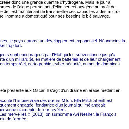
réée donc une grande quantité d’hydrogène. Mais le jour à
nismes de l’algue permettant d’éliminer cet oxygène au profit de
e défi est maintenant de transmettre ces capacités à des micro-
me l’homme a domestiqué pour ses besoins le blé sauvage.
maines, le pays amorce un développement exponentiel. Néanmoins la
el trop fort.
lligents sont encouragées par l’Etat qui les subventionne jusqu’à
te d’un milliard $), en matière de batteries et de leur chargement.
ion en temps réel, cartographie, cyber-sécurité, autant de domaines
l a été présenté aux Oscar. Il s’agit d’un drame en arabe mettant en
conte l’histoire vraie des sœurs Milch. Ella Milch Sheriff est
itiquement engagée, fondatrice d’un journal qui mélangeait
 personne n’accepte de leur révéler…
« Les merveilles » (2013), on surnomma Avi Nesher, le François
ein de l’armée.