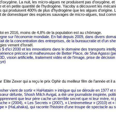
ygène. La nuit, les micro-algues ne produisent pas d’oxygène, et c
xygène et en petite quantité de l’hydrogène. Yacoby a découvert les méca
es qui produisent 400% de plus d’hydrogène que les algues d’origine.
L
e et de domestiquer des espèces sauvages de micro-algues, tout com
mploi en 2016, moins de 4,8% de la population est au chômage.
règne sur l’économie mondiale. En fait depuis 2009, dans divers do
ait de la concentration des entreprises, de la bureaucratie et d’un shek
ies venant d’Israël.
ions $ d’ici 2030 et les innovations dans le domaine des transports inte
expérience précoce et malheureuse de Better Place, de Shai Agassi (per
 3D, vision artificielle, traitement vidéo et de l’image, prise de décis
Eye)
ar
Elite Zexer
qui a reçu le prix Ophir du meilleur film de l’année et i
sher vient de sortir « HaHataim » intrigue qui se déroule en 1977 et ra
a sœur défunte, Shosh Milch Avigal, a été une journaliste inspirée, pol
pprennent que leur père cache un terrible secret que ni leur mère, ni
che » (2004), « Les Secrets » (2007), « L’entremetteur » (2010) et 
e » (HaLahaka), qui raconte l’histoire d’une troupe de spectacle au s