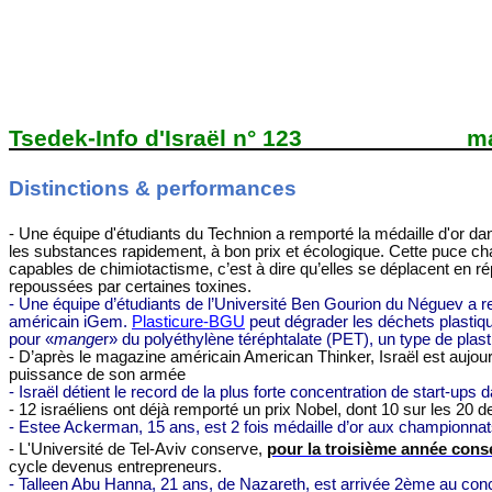
Tsedek-Info d'Israël n° 123
ma
Distinctions & performances
-
Une équipe d'étudiants du Technion a remporté la médaille d'or dan
les substances rapidement, à bon prix et écologique. Cette puce ch
capables de chimiotactisme, c’est à dire qu’elles se déplacent en r
repoussées par certaines toxines.
- Une équipe d’étudiants de l’Université Ben Gourion du Néguev a r
américain iGem.
Plasticure-BGU
peut dégrader les déchets plastique
pour «
mange
r» du polyéthylène téréphtalate (PET), un type de plas
-
D’après le magazine américain American Thinker, Israël est aujourd
puissance de son armée
-
Israël détient le record de la plus forte concentration de start-ups 
-
12 israéliens ont déjà remporté un prix Nobel, dont 10 sur les 20 
-
Estee Ackerman, 15 ans,
est
2 fois médaille d’or aux championnat
-
L'Université de Tel-Aviv conserve,
pour la troisième année cons
cycle devenus entrepreneurs.
-
Talleen Abu Hanna, 21 ans, de Nazareth, est arrivée 2ème au con