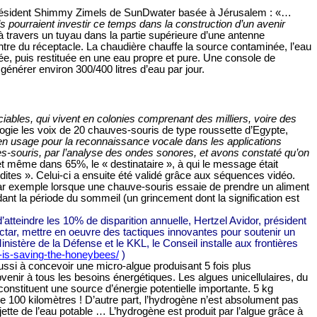
 président Shimmy Zimels de
SunDwater basée à Jérusalem : «…
ls pourraient investir ce temps dans la construction d’un avenir
 travers un tuyau dans la partie supérieure d’une antenne
entre du réceptacle. La chaudière chauffe la source contaminée, l’eau
ée, puis restituée en une eau propre et pure. Une console de
 générer environ 300/
400 litres
d’eau par jour.
bles, qui vivent en colonies comprenant des milliers, voire des
ogie les voix de 20 chauves-souris de type roussette d’Egypte,
en usage pour la reconnaissance vocale dans les applications
ves-souris, par l’analyse des ondes sonores, et avons constaté qu’on
 et même dans 65%, le « destinataire », à qui le message était
ites ». Celui-ci a ensuite été validé grâce aux séquences vidéo.
 (par exemple lorsque une chauve-souris essaie de prendre un aliment
ant la période du sommeil (un grincement dont la signification est
atteindre les 10% de disparition annuelle, Hertzel Avidor, président
tar, mettre en oeuvre des tactiques innovantes pour soutenir un
istère de la Défense et le KKL, le Conseil installe aux frontières
l-is-saving-the-honeybees/
)
éussi à concevoir une micro-algue produisant 5 fois plus
bvenir à tous les besoins énergétiques. Les algues unicellulaires, du
 constituent une source d’énergie potentielle importante.
5 kg
de
100 kilomètres
! D’autre part, l’hydrogène n’est absolument pas
tte de l’eau potable … L’hydrogène est produit par l’algue grâce à