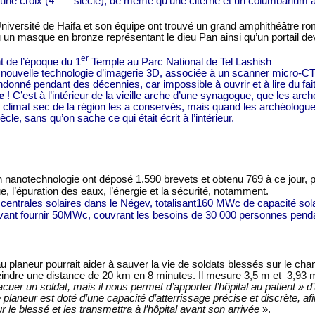
’une croix (4
siècle), de même qu’une citerne et un columbarium a
Université de Haifa et son équipe ont trouvé un grand amphithéâtre ro
u un masque en bronze représentant le dieu Pan ainsi qu’un portail de
er
nt de l’époque du 1
Temple au Parc National de Tel Lashish
ne nouvelle technologie d’imagerie 3D, associée à un
scanner
micro-CT
donné pendant des décennies, car impossible à ouvrir et à lire du fait
e
! C’est à l’intérieur de la vieille arche d’une synagogue, que les a
 Le climat sec de la région les a conservés, mais quand les archéologu
le, sans qu’on sache ce qui était écrit à l’intérieur.
 nanotechnologie ont déposé 1.590 brevets et obtenu 769 à ce jour, pub
, l’épuration des eaux, l’énergie et la sécurité, notamment.
ntrales solaires dans le Négev, totalisant160 MWc de capacité solair
ant fournir 50MWc, couvrant les besoins de 30 000 personnes penda
laneur pourrait aider à sauver la vie de soldats blessés sur le champ 
ndre une distance de 20 km en 8 minutes. Il mesure 3,5 m et 3,93 m d
uer un soldat, mais il nous permet d’apporter l’hôpital au patient » d’
 planeur est doté d’une capacité d’atterrissage précise et discrète, afi
le blessé et les transmettra à l’hôpital avant son arrivée
».