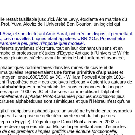
restait falsifiable jusqu’ici. Alona Levy, étudiante en maitrise du
Prof. Yuval Alovitz de l'Université Ben Gourion, un logiciel qui
l-Aviv, et son doctorant Amir Saraf, ont créé un dispositif permettant
s, ces nouvelles briques étant appelées « BRIXO». Pouvant être
grammer à peu près n'importe quel modèle
".
différents systèmes d’écriture, tout en leur donnant un sens et en
raphe et professeur d’études d’Egypte Antique à l’Université Wilfrid
usage plusieurs siècles avant la période habituellement avancée,
alphabétiques rudimentaires dans les mines de cuivre et de
firma qu’elles représentaient
une forme primitive d’alphabet
et
e moyen, entre1600/1500 av JC. - William Foxwell Albright 1891-
rent l’hypothèse que « des esclaves hébreux » étaient les auteurs de
es alphabétiques
représentants les sons consonnes du langage
tées après 1000 av JC et classées comme utilisant l’alphabet
onnellement l’alphabet Proto-Cananéen pour les inscriptions plus
critures alphabétiques sont sémitiques et que l’Hébreu n’est qu’une
git d’inscriptions alphabétiques, un système hybride entre symboles
ques. La surprise de cette découverte vient du fait que ces
seph en Egypte)- L’égyptologue David Rohl a émis en 2002 la
tre développé ensuite par Moïse lui permettant ainsi d’écrire les
 de ces premiers simples graffitis une écriture fonctionnelle,