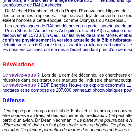
(ménorah) à 7 branches à l’image de celui du 2
Temple, ainsi qu
archéologue de l’IAI à Ashqelon,
- Dr. Michael Eisenberg, chef du Projet d’Excavations Hippos, de l’
des cérémonies religieuses. L’équipe avait déjà découvert en ce lie
étaient honorés à cette époque, comme Dionysus ou Asclepius…
- Les archéologues de l’IAI ont découvert un portail sanctuaire data
- Pnina Shor de l’Autorité des Antiquités d’Israël (IAI) a appliqué u
découvert en 1970 à Ein Gedi, sur les rives de la mer Morte, et aban
confirme physiquement la version actuelle de la Bible hébraïqu
détruite vers l’an 600 par le feu, laissant les rouleaux carbonisés.
les dossiers calcinés ont été mis à l’écart pendant près d’un demi-sièc
Révélations
Le saviez-vous
?
Lors de la dernière décennie, les chercheurs en
réussites dans des start-up de startups de l’industrie pharmaceutique
Le saviez-vous
? EDF Energies Nouvelles exploite désormais 11 ce
hectares
et se compose de 207.000 panneaux photovoltaïques pouv
Défense
Développé par le corps médical de Tsahal et le Technion, un nouveau p
être conservé au frais, et des équipements médicaux…) et peut attei
partir d’un avion. Dr Dean Nachman: «
Le planeur ne pourra pas évac
d’être transféré dans un état plus stable, vers un hôpital. De plus, ce
au radar. Ce planeur permettra de fournir des données médicales sur 