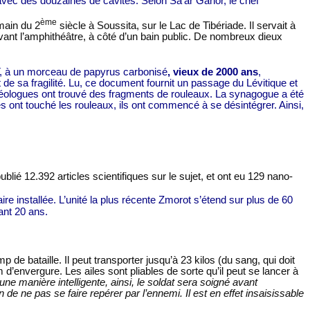
vec des douzaines de cavités. Selon Sa’ar Ganor, le chef
ème
main du 2
siècle à Soussita, sur le Lac de Tibériade. Il servait à
vant l’amphithéâtre, à côté d’un bain public. De nombreux dieux
,
à un morceau de papyrus carbonisé
, vieux de 2000 ans
,
 de sa fragilité. Lu, ce document fournit un passage du Lévitique et
rchéologues ont trouvé des fragments de rouleaux. La synagogue a été
es ont touché les rouleaux, ils ont commencé à se désintégrer. Ainsi,
lié 12.392 articles scientifiques sur le sujet, et ont eu 129 nano-
e installée. L’unité la plus récente Zmorot s’étend sur plus de
60
nt 20 ans.
de bataille. Il peut transporter jusqu’à 23 kilos (du sang, qui doit
’envergure. Les ailes sont pliables de sorte qu’il peut se lancer à
une manière intelligente, ainsi, le soldat sera soigné avant
n de ne pas se faire repérer par l’ennemi. Il est en effet insaisissable