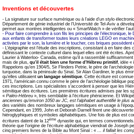
Inventions et découvertes
- La signature sur surface numérique ou à l'aide d'un stylo électroni
Département de génie industriel de l'Université de Tel-Aviv a dévelop
permet aux montres intelligentes ou « SmartWatch » de vérifier l'aut
-
Pour faire comprendre à son fils les principes de l'électronique, le
aux enfants de transformer toutes leurs créations LEGO en machine
activées par le son, la lumière et le toucher, ces briques possèdent
- L’épigraphie est l’étude des inscriptions, consistant à en faire des 
définissant le contexte culturel dans lequel elles ont été écrites. A
Laurier à Waterloo- Canada, estime qu’il a rassemblé suffisamment d
mais de plus,
qu’il était bien une forme d’Hébreu primitif
, idée «
Rappelons qu’en 1904/5, Sir Flinders Petrie, le père de l’archéolog
turquoise, dans la péninsule du Sinaï. Sir Alan Gardiner, le plus émi
qu’elles utilisaient
un langage sémitique
. Cette écriture est connu
1971, l’américain connu comme le père de l’archéologie biblique pop
ces inscriptions. Les spécialistes s’accordent à penser que les Hi
sémitique des écritures. Les premières écritures admises par les sp
«
Paléo-Hébreu
», très semblable à l’écriture phénicienne. Et Wiki
anciennes qu’environ 1050 av JC, est l’alphabet authentifié le plus 
des variétés des nombreux langages sémitiques en usage à l’époq
Cependant, en 1999, John et Deborah Darnell firent une découverte 
hiéroglyphiques et symboles alphabétiques. Une fois de plus est con
ème
écritures datent de la 12
dynastie qui, en termes conventionnels
théorie que l’origine de l’écriture alphabétique viendrait de Joseph
cinq premiers livres de la Bible au Mont Sinaï : «
… il fallait les co