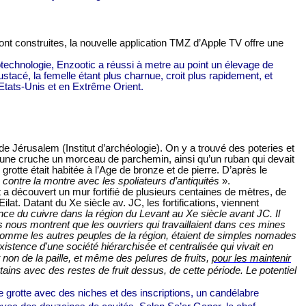
ont construites, la nouvelle application TMZ d’Apple TV offre une
iotechnologie,
Enzootic a réussi à metre au point un élevage de
stacé, la femelle étant plus charnue, croit plus rapidement,
et
 Etats-Unis
et
en Extrême Orient.
 Jérusalem (Institut d’archéologie). On y a trouvé des poteries et
d’une cruche un morceau de parchemin, ainsi qu’un ruban qui devait
grotte était habitée à l’Age de bronze et de pierre. D’après le
tre la montre avec les spoliateurs d’antiquités
».
a découvert un mur fortifié de plusieurs centaines de mètres, de
at. Datant du Xe siècle av. JC, les fortifications, viennent
nce du cuivre dans la région du Levant au Xe siècle avant JC. Il
s nous montrent que les ouvriers qui travaillaient dans ces mines
, comme les autres peuples de la région, étaient de simples nomades
istence d'une société hiérarchisée et centralisée qui vivait en
 non de la paille, et même des pelures de fruits,
pour les maintenir
tains avec des restes de fruit dessus, de cette période. Le potentiel
 grotte avec des niches et des inscriptions, un candélabre