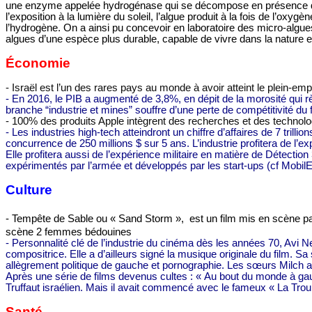
une enzyme appelée hydrogénase qui se décompose en présence d’ox
l’exposition à la lumière du soleil, l’algue produit à la fois de l’o
l’hydrogène. On a ainsi pu concevoir en laboratoire des micro-algu
algues d’une espèce plus durable, capable de vivre dans la natur
Économie
- Israël est l’un des rares pays au monde à avoir atteint le plein-e
-
En 2016, le PIB a augmenté de 3,8%, en dépit de la morosité qui 
branche “industrie et mines” souffre d’une perte de compétitivité du f
- 100% des produits Apple intègrent des recherches et des technolog
- Les industries high-tech atteindront un chiffre d’affaires de 7 trill
concurrence de 250 millions $ sur 5 ans. L’industrie profitera de l’
Elle profitera aussi de l’expérience militaire en matière de Détection
expérimentés par l’armée et développés par les start-ups (cf Mobil
Culture
- Tempête de Sable ou « Sand Storm »,
est un film mis en scène p
scène 2 femmes bédouines
- Personnalité clé de l’industrie du cinéma dès les années 70, Avi Ne
compositrice. Elle a d’ailleurs signé la musique originale du film. S
allègrement politique de gauche et pornographie. Les sœurs Milch a
Après une série de films devenus cultes : « Au bout du monde à gau
Truffaut israélien. Mais il avait commencé avec le fameux « La Troup
Santé