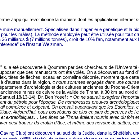
forme Zapp qui révolutionne la manière dont les applications internet s
vette mâle manuellement. Spécialisée dans l’ingénierie génétique et la b
pour les mâles). La méthode employée peut être utilisée pour tout cru
6 milliards $ (7 millions tonnes), croît de 10% l’an, notamment aux
onference” de l’Institut Weizman.
er
s. a été découverte à Qoumran par des chercheurs de l’Université de
t supposer que des manuscrits ont été volés. On a découvert au fond 
ilex, têtes de flèches, sceau en cornaline décorée, montrent que cette 
 à d’autres dans la région, «
nous sommes engagés dans une course con
partement d'archéologie et des cultures anciennes du Proche-Orient 
anciennes mines de cuivre de la vallée de Timna, à 30 km au nord d'Eil
II Samuel 18/13-14). Dr. Ben Yosef : «
On ne saurait exagérer l'importa
ivalent du pétrole pour l'époque. De nombreuses preuves archéologique
 travail complexe et exigeant. On pensait auparavant que les Edomites
itique. Aujourd'hui, nous possédons de plus en plus de preuves de l'ex
s et extrabibliques…
Les ânes de Timna étaient nourris avec du foin et
ouver peut trouver du crottin d'âne, et même des noyaux de dattes, cer
 Caving Club) ont découvert au sud de la Judée, dans la Shéfélah, une
ème