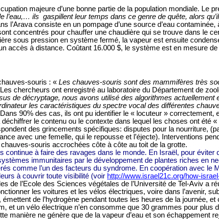
occupation majeure d’une bonne partie de la population mondiale. Le
e l’eau,… ils
gaspillent leur temps dans ce genre de quête, alors qu’i
ans l’Arava consiste en un pompage d’une source d’eau contaminée, à
ns sont concentrés pour chauffer une chaudière qui se trouve dans le c
udière sous pression en système fermé, la vapeur est ensuite condens
 un accès à distance. Coûtant 16.000 $, le système est en mesure de
 chauves-souris : «
Les chauves-souris sont des mammifères très socia
 Les chercheurs ont enregistré au laboratoire du Département de zool
sus de décryptage, nous avons utilisé des algorithmes actuellement 
rdinateur les caractéristiques du spectre vocal des différentes chau
 Dans 90% des cas, ils ont pu identifier le « locuteur » correctement,
chiffrer le contenu ou le contexte dans lequel les choses ont été « d
rrespondent des grincements spécifiques: disputes pour la nourriture,
nce avec une femelle, qui le repousse et l’éjecte). Interventions pend
chauves-souris accrochées côte à côte au toit de la grotte.
 continue à faire des ravages dans le monde. En Israël, pour éviter d’
systèmes immunitaires par le développement de plantes riches en nec
dérés comme l’un des facteurs du syndrome. En coopération avec le Min
urs à couvrir toute visibilité (voir
http://www.israel21c.org/how-israe
les de l’Ecole des Sciences végétales de l’Université de Tel-Aviv a r
ctionner les voitures et les vélos électriques, voire dans l’avenir, su
e, émettent de l’hydrogène pendant toutes les heures de la journée, et
km
, et un vélo électrique n’en consomme que
30 grammes
pour plus 
ette manière ne génère que de la vapeur d’eau et son échappement reje