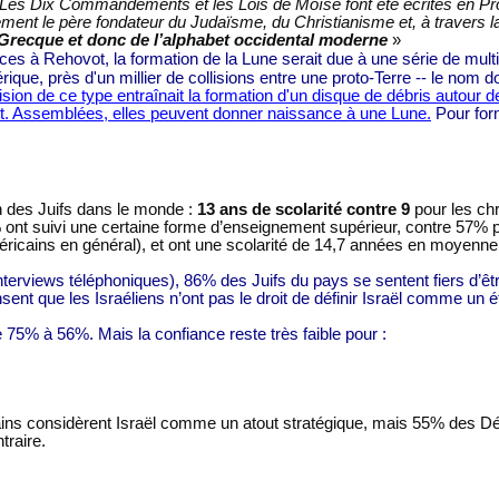
Les Dix Commandements et les Lois de Moïse font été écrites en Proto
ment le père fondateur du Judaïsme, du Christianisme et, à travers la
Grecque et donc de l’alphabet occidental moderne
»
es à Rehovot, la formation de la Lune serait due à une série de multi
érique, près d'un millier de collisions entre une proto-Terre -- le nom
lision de ce type entraînait la formation d'un disque de débris autou
ent. Assemblées, elles peuvent donner naissance à une Lune.
Pour form
n des Juifs dans le monde :
13 ans de scolarité contre 9
pour les chr
ont suivi une certaine forme d’enseignement supérieur, contre 57% p
cains en général), et ont une scolarité de 14,7 années en moyenne. 4
 interviews téléphoniques), 86% des Juifs du pays se sentent fiers d’
nt que les Israéliens n’ont pas le droit de définir Israël comme un é
5% à 56%. Mais la confiance reste très faible pour :
ins considèrent Israël comme un atout stratégique, mais 55% des D
traire.