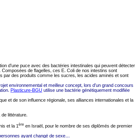
tion d’une puce avec des bactéries intestinales qui peuvent détecter
 Composées de flagelles, ces E. Coli de nos intestins sont
rées par des produits comme les sucres, les acides aminés et sont
projet environnemental et meilleur concept, lors d’un grand concours
ation.
Plasticure-BGU
utilise une bactérie génétiquement modifiée
 et de son influence régionale, ses alliances internationales et la
de littérature.
ère
is et la 1
en Israël, pour le nombre de ses diplômés de premier
25 personnes ayant changé de sexe…