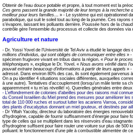
Obtenir de l’eau douce potable et propre, à tout moment est la pré
Ces gens passent la grande majorité de leur temps à la recherche d
meilleur pour leurs familles
… » - Le système qui est opérationnel d
parabolique, qui suit le soleil tout au long de la journée. Ces rayo
s’évapore, laissant les polluants derrière. Poussée hors de la cha
contrôle gère l’ensemble du processus et collecte des données via
Agriculture et nature
- Dr. Yossi Yovel de l’Université de Tel Aviv a étudié le langage des
millions d’individus, qui sont obligés de communiquer entre elles
» -
spécimen frugivore vivant en tribus dans la région. «
Pour le proces
téléphonique
s », explique le Dr. Yovel. «
Nous avons vérifié dans l’o
pouvait extraire beaucoup d’informations à partir de leurs appels
» -
adressé. Dans environ 80% des cas, ils sont également parvenus à dé
On a pu identifier 4 situations sociales différentes, auxquelles co
à une autre). Tentatives d’accouplement (lorsqu’un mâle tente sa cha
apparemment « tu m’as réveillé! »). Querelles générales entre deux 
- L’effondrement de colonies d’abeilles pour des raisons mal connues
du Conseil Israélien du Miel prend des mesures pour améliorer les 
total de 110 000 ruches et surtout lutter les acariens Varroa, consi
des plants d’eucalyptus donnant un miel gouteux, et destinés par aille
- Dr Yiftah Yacoby, directeur du laboratoire des énergies renouvelab
d’hydrogène, capable de fournir suffisamment d’énergie pour faire fon
type de celles qui se multiplient dans les réservoirs d’eau stagnant
d’hydrogène suffisent pour faire rouler une voiture sur plus de
500 
polluant: le fonctionnement d’une pile à combustible alimentée de c