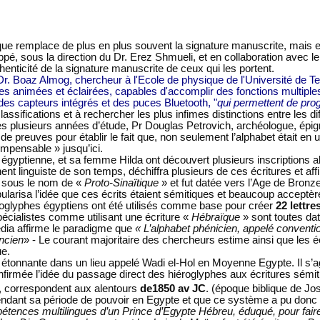
que remplace de plus en plus souvent la signature manuscrite, mais elle 
pé, sous la direction du Dr. Erez Shmueli, et en collaboration avec le 
henticité de la signature manuscrite de ceux qui les portent.
 Dr. Boaz Almog, chercheur à l'Ecole de physique de l'Université de Te
s animées et éclairées, capables d'accomplir des fonctions multiple
 des capteurs intégrés et des puces Bluetooth, "
qui permettent de pro
classifications et à rechercher les plus infimes distinctions entre les 
près plusieurs années d’étude, Pr Douglas Petrovich, archéologue, épig
e preuves pour établir le fait que, non seulement l’alphabet était en 
 impensable » jusqu’ici.
ie égyptienne, et sa femme Hilda
ont
découvert plusieurs inscriptions 
nent linguiste de son temps, déchiffra plusieurs de ces écritures et af
e sous le nom de «
Proto-Sinaïtique
» et fut datée vers l’Age de Bronz
ularisa l’idée que ces écrits étaient sémitiques et beaucoup acceptè
éroglyphes égyptiens ont été utilisés comme base pour créer
22 lettr
écialistes comme utilisant une écriture «
Hébraïque
» sont toutes da
pédia affirme le paradigme que
« L’alphabet phénicien, appelé conventi
ancien
» - Le courant majoritaire des chercheurs estime ainsi que les é
ue.
étonnante dans un lieu appelé Wadi el-Hol en Moyenne Egypte. Il s’a
firmée l’idée du passage direct des hiéroglyphes aux écritures sémiti
, correspondent aux alentours
de1850 av JC
. (
époque
biblique de Jo
 pendant sa période de pouvoir en Egypte et que ce système a pu donc ê
mpétences multilingues d’un Prince d’Egypte Hébreu, éduqué, pour faire