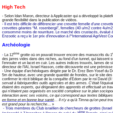
High Tech
- Selon Idan Maron, directeur à Applicaster qui a développé la plate
grande flexibilité dans la publication de vidéos.
- Il est très difficile de différencier une crevette femelle d’une cre
crevettes géantes “M. rosenbergii”, femelles (40 u/m2 contre 4u/m2 
consomme moins de nourriture. Le marché des crustacés, évalué à 3
Enzootic a reçu le 1er prix d’innovation à l’“International AgriVest C
Archéologie
ème
-
La 12
grotte où on pouvait trouver encore des manuscrits du 1
des jarres vides dans des niches, au fond d’un tunnel, qui laissen
l’enrouler et un lacet en cuir. Les autres indices trouvés, lames de s
directeur de l’IAI, Israel Hasson, cette découverte est une prémisse
-
Une équipe d'archéologues dirigée par le Dr. Erez Ben-Yosef du Dé
5m de hauteur, avec une grande quantité de frondes, sur le site des 
confirmer le récit biblique de la conquête d'Edom par le roi David (
servait à fabriquerdles outils agricoles et des armes. C'était l'équ
étaient des experts, qui dirigeaient des apprentis et effectuait un
qui n'étaient pas organisés en société complexe sur le plan sociopol
interaction avec ses voisins, ce qui correspond aux textes biblique
en forme et en bonne leur santé
…
Il n'y a qu'à Timna qu'on peut tr
est grand pour la recherche
… »
- Trois membres du Club israélien de chercheurs de grottes (Israel
ème