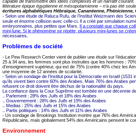
capable de transmettre des idées complexes et un narratif courant. 
littérature épique égyptienne et mésopotamienne – n’a pas été seule
écritures alphabétiques Hébraique, Cananéenne, Phénicienne, 
- Selon une étude de
Raluca Rufu, de l'Institut Weizmann des Scienc
seule et énorme collision avec celle-ci. Il a créé par simulation num
embryonnaires, plus petites que Mars.
Il a constaté que chaque col
mini-lune. Si le phénomène se répète, plusieurs mini-lunes se cré
nécessaires.
Problèmes de société
- Le Pew Research Center vient de publier une étude sur l’éducatio
25 à 34 ans, les femmes sont plus instruites que les hommes : 70% 
d’enseignement supérieur, qui est de 75% (contre 40% chez les Améri
une moyenne de 12 années de scolarité.
- Selon un sondage de l’Institut pour la Démocratie en Israël (1531
qu’ils vivent bien contre 60% des Arabes. Mais 76% des Arabes pense
refusent ce droit doivent être déchus de la nationalité du pays.
La confiance dans la Cour Suprême est tombée en une décennie de 7
.. Parlement : 28% des Juifs et 18% des Arabes
.. Gouvernement : 28% des Juifs et 19% des Arabes
.. Medias : 25% des Juifs et 15% des Arabes
.. Partis politiques : 14% des Juifs et 11% des Arabes
- Un sondage de Brookings Institution montre que 76% des América
Républicains, mais globalement 54% des Américains pensent le con
Environnement