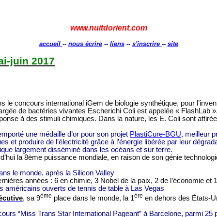
www.nuitdorient.com
accueil
--
nous écrire
--
liens
--
s'inscrire
--
site
i-juin 2017
s le concours international iGem de biologie synthétique, pour l’inven
argée de bactéries vivantes Escherichi Coli est appelée « FlashLab ».
éponse à des stimuli chimiques. Dans la nature, les E. Coli sont atti
emporté une médaille d’or pour son projet
PlastiCure-BGU
, meilleur 
s et produire de l’électricité grâce à l’énergie libérée par leur dégrad
tique largement disséminé dans les océans et sur terre.
’hui la 8ème puissance mondiale, en raison de son génie technologique
dans le monde, après la Silicon Valley
dernières
années :
6 en chimie, 3 Nobel de la paix, 2 de l’économie et 1 
s américains ouverts de tennis de table à Las Vegas
ème
ère
écutive
,
sa 9
place dans le monde, la 1
en dehors des États-Un
cours “Miss Trans Star International Pageant” à Barcelone, parmi 