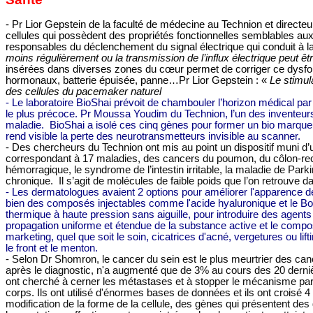
- Pr Lior Gepstein de la faculté de médecine au Technion et direct
cellules qui possèdent des propriétés fonctionnelles semblables au
responsables du déclenchement du signal électrique qui conduit à la 
moins régulièrement ou la transmission de l’influx électrique peut êt
insérées dans diverses zones du cœur permet de corriger ce dysf
hormonaux, batterie épuisée, panne…Pr Lior Gepstein : «
Le stimul
des cellules du pacemaker naturel
- Le laboratoire BioShai prévoit de chambouler l’horizon médical par
le plus précoce. Pr Moussa Youdim du Technion, l’un des inventeurs 
maladie.
BioShai a isolé ces cinq gènes pour former un bio marque
rend visible la perte des neurotransmetteurs invisible au scanner.
- Des chercheurs du Technion ont mis au point un dispositif muni d
correspondant à 17 maladies, des cancers du poumon, du côlon-rectum,
hémorragique, le syndrome de l’intestin irritable, la maladie de Park
chronique.
Il s’agit de molécules de faible poids que l’on retrouve d
- Les dermatologues avaient 2 options pour améliorer l'apparence de l
bien des composés injectables comme l'acide hyaluronique et le Bot
thermique à haute pression sans aiguille, pour introduire des agen
propagation uniforme et étendue de la substance active et le comp
marketing, quel que soit le soin, cicatrices d'acné, vergetures ou li
le front et le menton.
- Selon Dr Shomron, le cancer du sein est le plus meurtrier des c
après le diagnostic, n'a augmenté que de 3% au cours des 20 dern
ont cherché à cerner les métastases et à stopper le mécanisme par l
corps. Ils ont utilisé d'énormes bases de données et ils ont croisé
modification de la forme de la cellule, des gènes qui présentent de