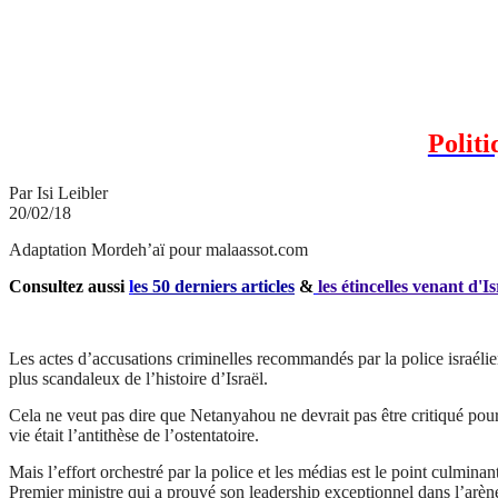
Polit
Par
Isi
Leibler
20/02/18
Adaptation
Mordeh’aï
pour malaassot.com
Consultez aussi
l
es 50 derniers articles
&
les étincelles venant d'Is
Les actes d’accusations criminelles recommandés par la police israélie
plus scandaleux de l’histoire d’Israël.
Cela ne veut pas dire que Netanyahou ne devrait pas être critiqué pou
vie était l’antithèse de l’ostentatoire.
Mais l’effort orchestré par la police et les médias est le point culmina
Premier ministre qui a prouvé son leadership exceptionnel dans l’arène 