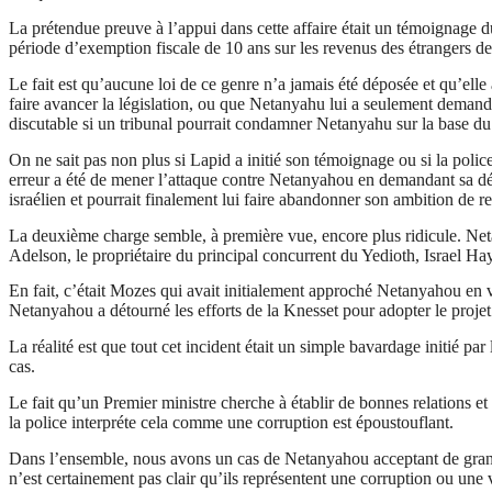
La prétendue preuve à l’appui dans cette affaire était un témoignage d
période d’exemption fiscale de 10 ans sur les revenus des étrangers d
Le fait est qu’aucune loi de ce genre n’a jamais été déposée et qu’ell
faire avancer la législation, ou que Netanyahu lui a seulement demandé
discutable si un tribunal pourrait condamner Netanyahu sur la base 
On ne sait pas non plus si
Lapid
a initié son témoignage ou si la polic
erreur a été de mener l’attaque contre Netanyahou en demandant sa dé
israélien et pourrait finalement lui faire abandonner son ambition d
La deuxième charge semble, à première vue, encore plus ridicule. Neta
Adelson
, le propriétaire du principal concurrent du
Yedioth
, Israel
Ha
En fait, c’était
Mozes
qui avait initialement approché Netanyahou en v
Netanyahou a détourné les efforts de la Knesset pour adopter le projet 
La réalité est que tout cet incident était un simple bavardage initié p
cas.
Le fait qu’un Premier ministre cherche à établir de bonnes relations e
la police
interpréte
cela comme une corruption est
époustouflant
.
Dans l’ensemble, nous avons un cas de Netanyahou acceptant de grande
n’est certainement pas clair qu’ils représentent une corruption ou une v