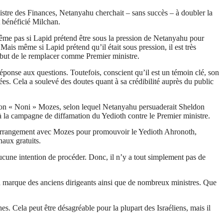
inistre des Finances, Netanyahu cherchait – sans succès – à doubler la
t bénéficié
Milchan
.
même pas si
Lapid
prétend être sous la pression de Netanyahu pour
. Mais même si
Lapid
prétend qu’il était sous pression, il est très
 but de le remplacer comme Premier ministre.
réponse aux questions. Toutefois, conscient qu’il est un témoin clé, son
s. Cela a soulevé des doutes quant à sa crédibilité auprès du public
on
«
Noni
»
Mozes
, selon lequel Netanyahu persuaderait Sheldon
à la campagne de diffamation du
Yedioth
contre le Premier ministre.
 arrangement avec
Mozes
pour promouvoir le
Yedioth
Ahronoth
,
rnaux gratuits.
 aucune intention de procéder. Donc, il n’y a tout simplement pas de
 la marque des anciens dirigeants ainsi que de nombreux ministres. Que
Cela peut être désagréable pour la plupart des Israéliens, mais il