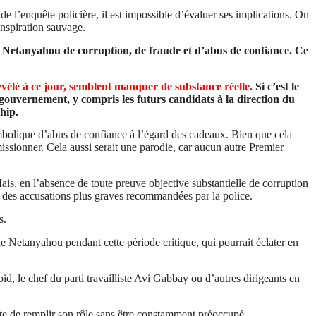
de l’enquête policière, il est impossible d’évaluer ses implications. On
onspiration sauvage.
Netanyahou de corruption, de fraude et d’abus de confiance. Ce
évélé à ce jour, semblent manquer de substance réelle.
Si c’est le
n gouvernement, y compris les futurs candidats à la direction du
hip.
ymbolique d’abus de confiance à l’égard des cadeaux. Bien que cela
ssionner. Cela aussi serait une parodie, car aucun autre Premier
is, en l’absence de toute preuve objective substantielle de corruption
er des accusations plus graves recommandées par la police.
s.
e Netanyahou pendant cette période critique, qui pourrait éclater en
pid
, le chef du parti travailliste
Avi
Gabbay
ou d’autres dirigeants en
tte de remplir son rôle sans être constamment préoccupé.