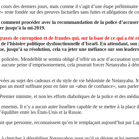
cours des derniers jours, mais comme il s’agit d’une étape préliminaire 
e» reste fondée sur des preuves factuelles sans fuites et allégations de c
comment procéder avec la recommandation de la police d’accuser 
er jusqu’à la mi-2019.
ves de corruption et de fraudes qui, sur la base de ce qui a été r
 de l’histoire politique dysfonctionnelle d’Israël. En attendant, so
ue, jusqu’à sa résolution, cela va jeter une méfiance sur son leaders
n policière,
Mendelblit
se sentira obligé d’offrir un acte d’accusation s
e aucune peine d’emprisonnement, cela pourrait forcer Netanyahu à démi
evées au sujet des cadeaux et du style de vie hédoniste de Netanyahu. Ma
t pas un motif suffisant pour en faire un «abus de confiance», sans parl
Premier ministre, et non les efforts diaboliques de la police et des média
nemis. Il n’y a aucun autre Israélien capable de se mettre à la place d
équilibre entre les États-Unis et la Russie.
tant que personne, reconnaissent qu’en le remplaçant aujourd’hui par
La
 chercher à déstabiliser Netanyahou pour qu’il se désiste et lui perme