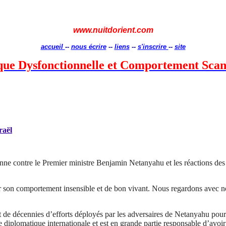
www.nuitdorient.com
accueil
--
nous écrire
--
liens
--
s'inscrire
--
site
ique Dysfonctionnelle et Comportement Sca
raël
nne contre le Premier ministre Benjamin Netanyahu et les réactions des po
r son comportement insensible et de bon vivant. Nous regardons avec no
nt de décennies d’efforts déployés par les adversaires de Netanyahu pour dé
diplomatique internationale et est en grande partie responsable d’avoir 