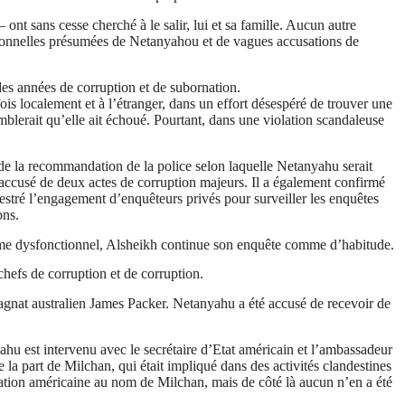
 ont sans cesse cherché à le salir, lui et sa famille. Aucun autre
personnelles présumées de Netanyahou et de vagues accusations de
es années de corruption et de subornation.
s localement et à l’étranger, dans un effort désespéré de trouver une
emblerait qu’elle ait échoué. Pourtant, dans une violation scandaleuse
 de la recommandation de la police selon laquelle Netanyahu serait
ôt accusé de deux actes de corruption majeurs. Il a également confirmé
hestré l’engagement d’enquêteurs privés pour surveiller les enquêtes
ons.
ème dysfonctionnel,
Alsheikh
continue son enquête comme d’habitude.
hefs de corruption et de corruption.
agnat australien James
Packer
. Netanyahu a été accusé de recevoir de
ahu est intervenu avec le secrétaire d’Etat américain et l’ambassadeur
de la part de
Milchan
, qui était impliqué dans des activités clandestines
tration américaine au nom de
Milchan
, mais de côté là aucun n’en a été