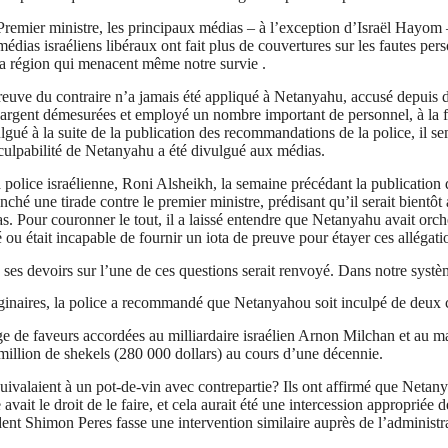
 Premier ministre, les principaux médias – à l’exception d’Israël
Hayom
–
médias israéliens libéraux ont fait plus de couvertures sur les fautes 
 la région qui menacent même notre
survie .
reuve du contraire n’a jamais été appliqué à Netanyahu, accusé depuis d
argent démesurées et employé un nombre important de personnel, à la foi
ulgué à la suite de la publication des recommandations de la police, il s
a culpabilité de Netanyahu a été divulgué aux médias.
 police israélienne,
Roni
Alsheikh
, la semaine précédant la publication
nché une tirade contre le premier ministre, prédisant qu’il serait bient
as. Pour couronner le tout, il a laissé entendre que Netanyahu avait orc
sé ou était incapable de fournir un iota de preuve pour étayer ces allégati
es devoirs sur l’une de ces questions serait renvoyé. Dans notre syst
aginaires, la police a recommandé que Netanyahou soit inculpé de deux c
e de faveurs accordées au milliardaire israélien
Arnon
Milchan
et au m
million de shekels (280 000 dollars) au cours d’une décennie.
ivalaient à un pot-de-vin avec contrepartie? Ils ont affirmé que Netany
avait le droit de le faire, et cela aurait été une intercession appropriée 
dent Shimon Peres fasse une intervention similaire auprès de l’adminis