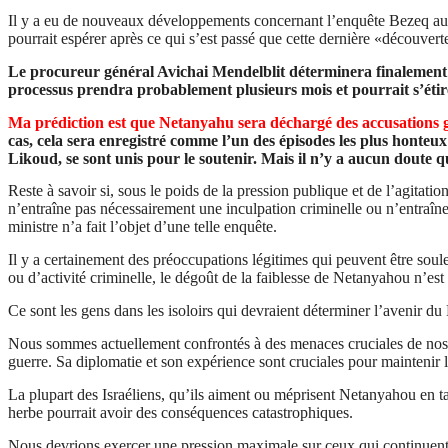
Il y a eu de nouveaux développements concernant l’enquête
Bezeq
au 
pourrait espérer après ce qui s’est passé que cette dernière «découvert
Le procureur général
Avichai
Mendelblit
déterminera finalement 
processus prendra probablement plusieurs mois et pourrait s’étir
Ma prédiction est que Netanyahu sera déchargé des accusations gra
cas, cela sera enregistré comme l’un des épisodes les plus honteux
Likoud, se sont unis pour le soutenir. Mais il n’y a aucun doute q
Reste à savoir si, sous le poids de la pression publique et de l’agitatio
n’entraîne pas nécessairement une inculpation criminelle ou n’entraîn
ministre n’a fait l’objet d’une telle enquête.
Il y a certainement des préoccupations légitimes qui peuvent être soul
ou d’activité criminelle, le dégoût de la faiblesse de Netanyahou n’es
Ce sont les gens dans les isoloirs qui devraient déterminer l’avenir du 
Nous sommes actuellement confrontés à des menaces cruciales de nos en
guerre. Sa diplomatie et son expérience sont cruciales pour maintenir l’
La plupart des Israéliens, qu’ils aiment ou méprisent Netanyahou en 
herbe pourrait avoir des conséquences catastrophiques.
Nous devrions exercer une pression maximale sur ceux qui continuent à