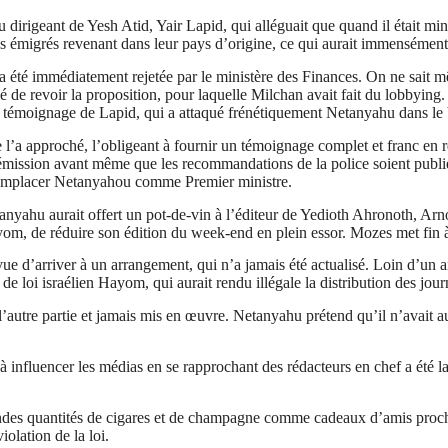
u dirigeant de
Yesh
Atid
,
Yair
Lapid
, qui alléguait que quand il était m
es émigrés revenant dans leur pays d’origine, ce qui aurait immensémen
e a été immédiatement rejetée par le ministère des Finances. On ne sait 
 de revoir la proposition, pour laquelle
Milchan
avait fait du lobbying
du témoignage de
Lapid
, qui a attaqué frénétiquement Netanyahu dans le
e l’a approché, l’obligeant à fournir un témoignage complet et franc en 
mission avant même que les recommandations de la police soient publiée
e remplacer Netanyahou comme Premier ministre.
nyahu aurait offert un pot-de-vin à l’éditeur de
Yedioth
Ahronoth
,
Arn
yom
, de réduire son édition du week-end en plein essor.
Mozes
met fin 
ue d’arriver à un arrangement, qui n’a jamais été actualisé. Loin d’un
de loi israélien
Hayom
, qui aurait rendu illégale la distribution des jou
ar l’autre partie et jamais mis en œuvre. Netanyahu prétend qu’il n’avait
t à influencer les médias en se rapprochant des rédacteurs en chef a été
s quantités de cigares et de champagne comme cadeaux d’amis proches. 
iolation de la loi.