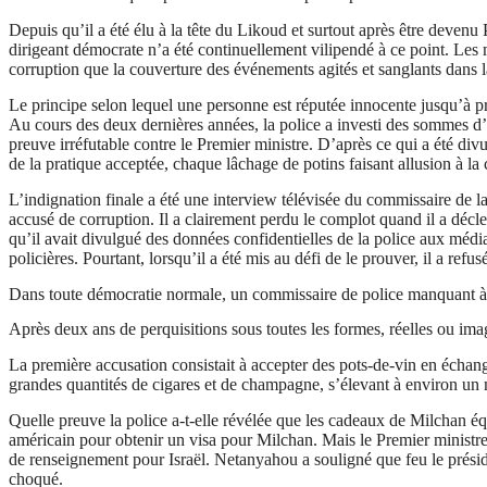
Depuis qu’il a été élu à la tête du Likoud et surtout après être devenu
dirigeant démocrate n’a été continuellement vilipendé à ce point. Les 
corruption que la couverture des événements agités et sanglants dans
Le principe selon lequel une personne est réputée innocente jusqu’à p
Au cours des deux dernières années, la police a investi des sommes d’
preuve irréfutable contre le Premier ministre. D’après ce qui a été div
de la pratique acceptée, chaque lâchage de potins faisant allusion à l
L’indignation finale a été une interview télévisée du commissaire de la
accusé de corruption. Il a clairement perdu le complot quand il a décle
qu’il avait divulgué des données confidentielles de la police aux médi
policières. Pourtant, lorsqu’il a été mis au défi de le prouver, il a refu
Dans toute démocratie normale, un commissaire de police manquant à s
Après deux ans de perquisitions sous toutes les formes, réelles ou im
La première accusation consistait à accepter des pots-de-vin en échang
grandes quantités de cigares et de champagne, s’élevant à environ un 
Quelle preuve la police a-t-elle révélée que les cadeaux de
Milchan
équ
américain pour obtenir un visa pour
Milchan
. Mais le Premier ministre 
de renseignement pour Israël. Netanyahou a souligné que feu le prési
choqué.