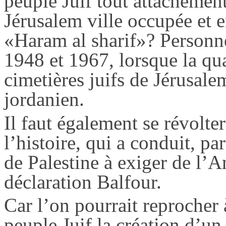
peuple Juif tout attachement 
Jérusalem ville occupée et
«
Haram
al
sharif
»? Personne
1948 et 1967, lorsque la qua
cimetières juifs de Jérusale
jordanien.
Il faut également se révolte
l’histoire, qui a conduit, p
de Palestine à exiger de l’An
déclaration Balfour.
Car l’on pourrait reprocher
peuple Juif la création d’un