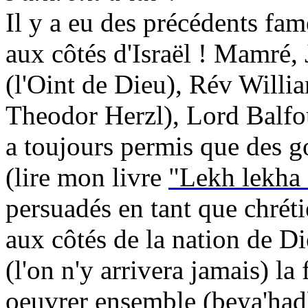
Il y a eu des précédents fa
aux côtés d'Israël !
Mamré
,
(l'Oint de Dieu),
Rév
Willi
Theodor
Herzl), Lord Balfou
a toujours permis que des g
(lire mon livre
"
Lekh
lekha
persuadés en tant que chrétie
aux côtés de la nation de D
(l'on n'y arrivera jamais) la
oeuvrer
ensemble (
beya'had