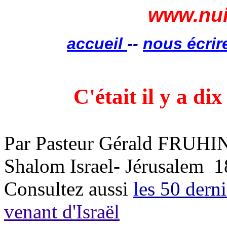
www.nui
accueil
--
nous écrir
C'était il y a dix
Par Pasteur Gérald FRU
Shalom
Israel
- Jérusalem
1
Consultez aussi
l
es 50 derni
venant d'Israël