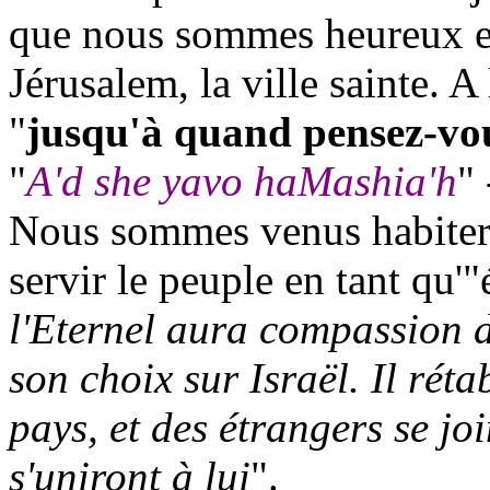
que nous sommes heureux et 
Jérusalem, la ville sainte. A
"
jusqu'à quand pensez-vous
"
A'd
she
yavo
haMashia'h
"
Nous sommes venus habiter I
servir le peuple en tant qu'
l'Eternel aura compassion d
son choix sur Israël. Il rét
pays, et des étrangers se jo
s'uniront à lui
".