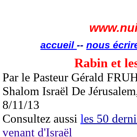
www.nui
accueil
--
nous écrir
Rabin et le
Par le Pasteur Gérald F
Shalom
Israël De Jérusalem
8/11/13
Consultez aussi
l
es 50 derni
venant d'Israël