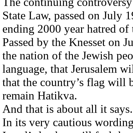
The
continuing
controversy
State Law,
passed
on July 1
ending
2000
year
hatred
of 
Passed
by the Knesset on Ju
the nation of the
Jewish
peo
language
,
that
Jerusalem
wi
that
the
country’s
flag
will
remain
Hatikva
.
And
that
is
about all
it
says
.
In
its
very
cautious
wordin