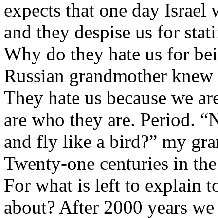
expects
that
one
day
Israel
and
they
despise
us for
stat
Why
do
they
hate
us for
be
Russian
grandmother
knew
They
hate
us
because
we
ar
are
who
they
are.
Period
. “
and
fly
like
a
bird
?”
my
gra
Twenty
-one centuries in th
For
what
is
left
to
explain
t
about?
After
2000
years
we