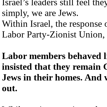
Israel’s
leaders
still
feel
the
simply
,
we
are
Jews
.
Within
Israel, the
response
o
Labor Party-
Zionist
Union
Labor
members
behaved
insisted
that
they
remain
Jews
in
their
homes. And
out.