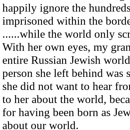
happily
ignore the
hundred
imprisoned
within
the
bord
......
while
the world
only
sc
With
her
own
eyes
,
my
gra
entire
Russian
Jewish
worl
person
she
left
behind
was
she
did
not
want
to
hear
fr
to
her
about the world,
beca
for
having
been
born
as
Jew
about
our
world.