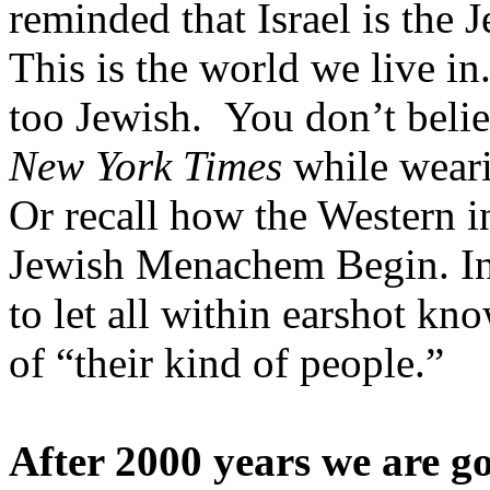
reminded
that
Israel
is
the
J
This
is
the world
we
live in
too
Jewish
. You
don’t
beli
New York Times
while
wear
Or
recall
how the Western
i
Jewish
Menachem
Begin.
I
to let all
within
earshot
kn
of “
their
kind
of people.”
After
2000
years
we
are
g