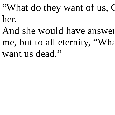
“
What
do
they
want
of us,
her
.
And
she
would
have
answe
me, but to all
eternity
, “
Wha
want
us
dead
.”