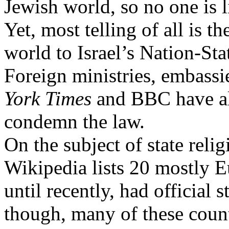
Jewish
world,
so
no one
is
Yet
,
most
telling
of all
is
th
world to
Israel’s
Nation-Sta
Foreign
ministries
,
embassi
York Times
and BBC have a
condemn
the
law
.
On the
subject
of state relig
Wikipedia
lists
20
mostly
E
until
recently
,
had
official s
though
,
many
of
these
count