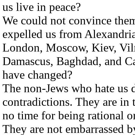
us live in
peace
?
We
could
not
convince
the
expelled
us
from
Alexandri
London, Moscow, Kiev, Viln
Damascus
,
Baghdad
, and
C
have
changed
?
The non-
Jews
who
hate
us d
contradictions.
They
are in 
no time for
being
rational o
They
are not
embarrassed
b