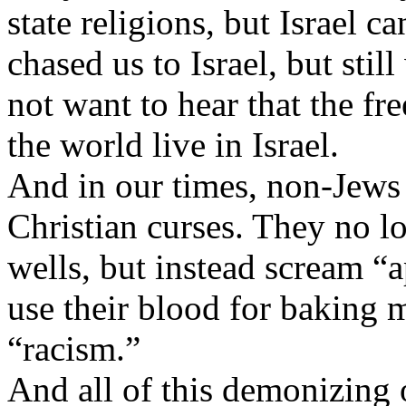
state religions, but Israel
ca
chased
us to Israel, but
still
not
want
to
hear
that
the
fre
the world live in Israel.
And in
our
times, non-
Jews
Christian
curses
.
They
no l
wells
, but
instead
scream
“a
use
their
blood
for
baking
m
“
racism
.”
And all of
this
demonizing