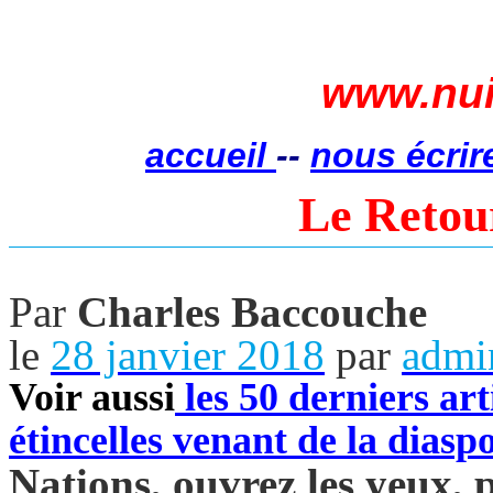
www.nui
accueil
--
nous écrir
Le Retou
Par
Charles Baccouche
le
28 janvier 2018
par
admi
Voir aussi
les 50 derniers art
étincelles venant de la diasp
Nations, ouvrez les yeux, p