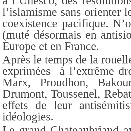
à l’Unesco, des résolutio
l’islamisme sans orienter l
coexistence pacifique. N’o
(muté désormais en antisio
Europe et en France.
Après le temps de la rouell
exprimées à l’extrême dr
Marx, Proudhon, Bakoun
Drumont,
Toussenel
, Rebat
effets de leur antisémiti
idéologies.
Le grand Chateaubriand av