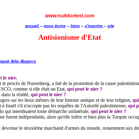
www.nuitdorient.com
accueil
--
nous écrire
--
liens
--
s'inscrire
--
site
Antisionisme d'Etat
venant dela diapora
 le nier.
r le procès de Nuremberg, a fait de la promotion de la cause palestinien
NESCO, comme si elle était un Etat,
qui peut le nier
?
 dans la réalité,
qui peut le nier ?
gers sur les lieux mêmes de leur histoire antique et de leur religion,
qui
 Israël s'il n'accepte pas les requêtes de l'Autorité palestinienne,
qui p
lo qui interdisaient toute démarche unilatérale,
qui peut le nier ?
s ne furent indépendants, alors qu'elle tolère et bien plus la Turquie o
est devenue le deuxième marchand d'armes du monde, notamment aux dicta