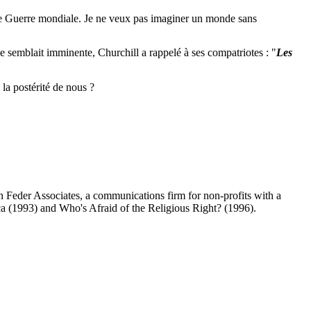
nde Guerre mondiale. Je ne veux pas imaginer un monde sans
 semblait imminente, Churchill a rappelé à ses compatriotes : "
Les
la postérité de nous ?
n
Feder
Associates, a communications
firm
for non-profits
with
a
ca
(1993) and
Who's
Afraid
of the
Religious
Right? (1996).