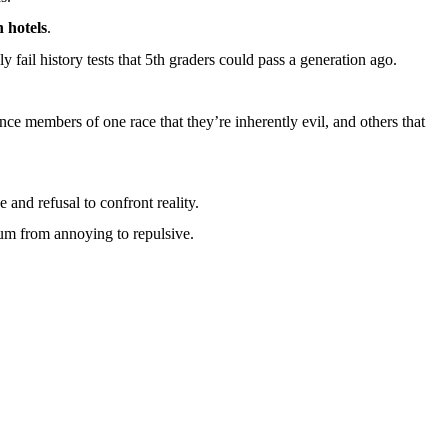
in
hotels
.
ly
fail
history
tests
that
5th graders
could
pass
a
generation
ago
.
nce
members
of one race
that
they’re
inherently
evil
, and
others
that
e
and
refusal
to
confront
reality.
rum
from
annoying
to
repulsive
.