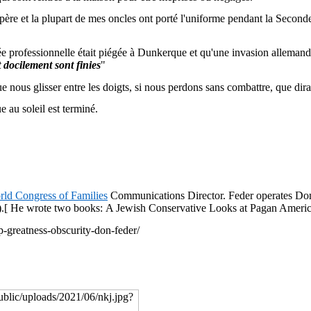
n père et la plupart de mes oncles ont porté l'uniforme pendant la Seco
 professionnelle était piégée à Dunkerque et qu'une invasion allemande
t docilement sont finies
"
 nous glisser entre les doigts, si nous perdons sans combattre, que dira 
ue au soleil est terminé.
rld
Congress
of
Families
Communications
Director
.
Feder
operates
Do
)
.[
He
wrote
two
books: A
Jewish
Conservative Looks
at
Pagan
Ameri
-greatness-obscurity-don-feder/