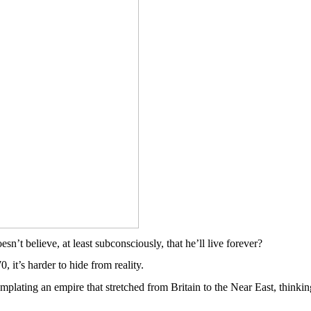
oesn’t
believe
,
at
least
subconsciously
,
that
he’ll
live
forever
?
0,
it’s
harder to
hide
from
reality.
emplating
an empire
that
stretched
from
Britain
to the
Near
East,
thinkin