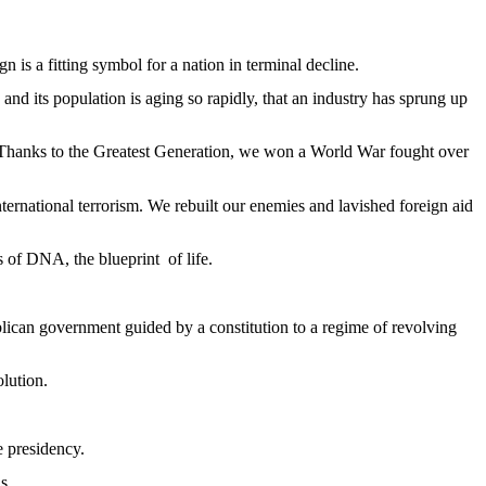
ign
is
a
fitting
symbol
for a nation in terminal
decline
.
and
its
population
is
aging
so
rapidly
,
that
an
industry
has
sprung
up
Thanks
to the
Greatest
Generation
,
we
won a World
War
fought
over
ternational
terrorism
.
We
rebuilt
our
enemies
and
lavished
foreign
aid
s
of DNA, the
blueprint
of life.
lican
government
guided
by a constitution to a
regime
of revolving
lution
.
he
presidency
.
s
.