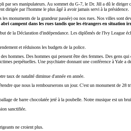
li par ses manipulateurs. Au sommet du G-7, le Dr. Jill a dû le dirige
ent dirigée par l'homme le plus âgé à avoir jamais servi à la présidence.
is les monuments de la grandeur passée) ou nos rues. Nos villes sont de
 abri campent dans les rues tandis que les étrangers en situation ir
but de la Déclaration d'indépendance. Les diplômés de l'
Ivy
League
éch
ndement et réduisons les budgets de la police.
nt des hommes. Des hommes qui pensent être des femmes. Des gens qui 
victimes perpétuelles. Une psychiatre donnant une conférence à Yale a déc
otre taux de natalité diminue d'année en année.
étendre que nous la rembourserons un jour. C'est un monument de 28 tril
ballage de barre chocolatée jeté à la poubelle. Notre musique est un bru
sion sanctifiée.
igeants ne croient plus.