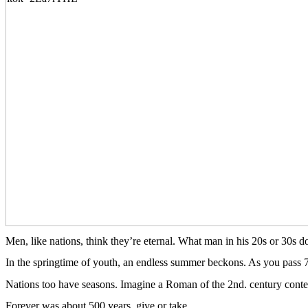
Men,
like
nations,
think
they’re
eternal
.
What
man in
his
20s or 30s
d
In the
springtime
of
youth
, an
endless
summer
beckons
. As
you
pass
7
Nations
too
have
seasons
. Imagine
a
Roman of the 2nd.
century
cont
Forever
was
about 500
years
,
give
or
take
.