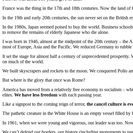
France
was
the
thing
in the 17th and 18th centuries.
Now
the land of
In the 19th and
early
20th centuries, the
sun
never
set on the British 
In the 1980s,
Japan
seemed
poised
to
buy
the world. Business
school
to
remove
the
remains
of
elderly
Japanese
who
die
alone
.
I
was
born
in 1946,
almost
at
the
midpoint
of the 20th
century
– the 
most
of Europe,
Asia
and the Pacific.
We
reduced
Germany to
rubble
It set the stage for
almost
half
a
century
of
unprecedented
prosperity
.
on
much
of the world.
We
built
skyscrapers
and rockets to the
moon
.
We
conquered
Polio 
But
where
is
the
glory
that
once
was
Rome?
America
has
moved
from
a
relatively
free
economy
to
socialism
–
wh
elites
.
We
have
less
freedom
with
each
passing
year
.
Like
a
signpost
to the
coming
reign
of
terror
,
the cancel culture
is
ev
The
pathetic
creature
in the White House
is
an
empty
vessel
filled
by
In 1961,
when
we
were
young
and
vigorous
,
our
leader
was
too
.
No
We
can’t
defend
our
borders
,
our
history
(
including
monuments to
pas