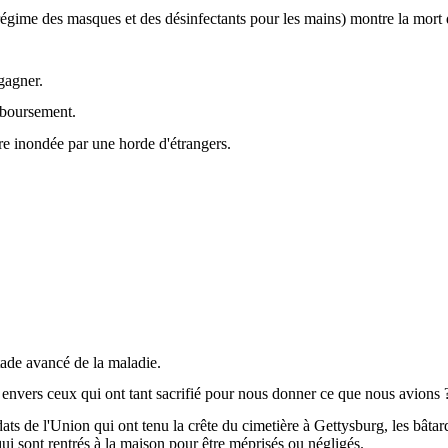
régime des masques et des désinfectants pour les mains) montre la mort d
gagner.
mboursement.
être inondée par une horde d'étrangers.
ade avancé de la maladie.
envers ceux qui ont tant sacrifié pour nous donner ce que nous avions 
dats de l'Union qui ont tenu la crête du cimetière à Gettysburg, les bâtar
ui sont rentrés à la maison pour être méprisés ou négligés.