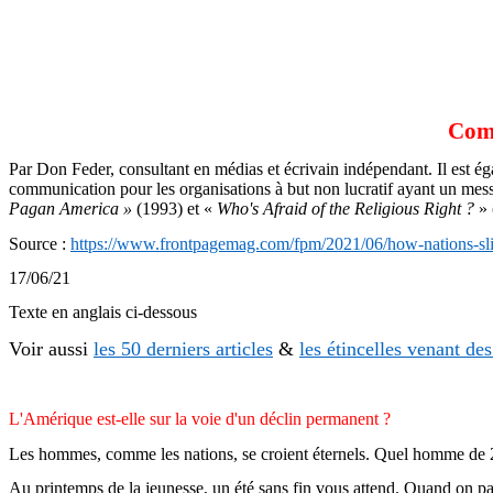
Comm
Par Don
Feder
, consultant en médias et écrivain indépendant. Il est
communication pour les organisations à but non lucratif ayant un message
Pagan
America
»
(1993) et «
Who's
Afraid
of the
Religious
Right ?
» 
Source :
https://www.frontpagemag.com/fpm/2021/06/how-nations-slip
17/06/21
Texte en anglais ci-dessous
Voir aussi
les 50 derniers articles
&
les étincelles venant de
L'Amérique est-elle sur la voie d'un déclin permanent ?
Les hommes, comme les nations, se croient éternels. Quel homme de 20
Au printemps de la jeunesse, un été sans fin vous attend. Quand on passe