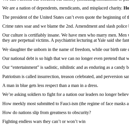
We
are a nation of
dependents
,
mendicants
, and
misplaced
charity
.
Ho
The
president
of the United States
can’t
even
quote
the
beginning
of 
Crime rates
soar
and
we
blame
the 2nd.
Amendment
and slash police 
Our culture
is
certifiably
insane.
We
have men
who
marry
men. Men
they
are
perpetual
victims
. A
psychiatrist
lecturing
at
Yale
said
she
fan
We
slaughter
the
unborn
in the
name
of
freedom
,
while
our
birth
rate
Our national
debt
is
so
high
that
we
can
no
longer
even
pretend
that
w
Our “
entertainment
”
is
sadistic
,
nihilistic
and as
enduring
as a
candy
b
Patriotism
is
called
insurrection,
treason
celebrated
, and perversion
san
A man in
blue
gets
less
respect
than
a
man in a
dress
.
We’re
asking
soldiers
to
fight
for a nation
our
leaders no longer
believ
How
meekly
most
submitted
to
Fauci
-
ism
(the
regime
of face
masks
a
How do nations slip
from
greatness
to
obscurity
?
Fighting
endless
wars
they
can’t
or
won’t
win