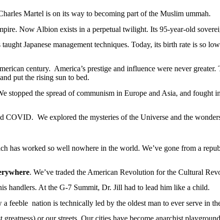
 Charles Martel
is
on
its
way
to
becoming
part of the
Muslim
ummah
.
empire.
Now
Albion
exists
in a
perpetual
twilight
.
Its
95-
year
-
old
sovere
s
taught
Japanese
management techniques.
Today
,
its
birth
rate
is
so
low
American
century
.
America’s
prestige and influence
were
never
greater
.
and put the
rising
sun
to
bed
.
We
stopped
the
spread
of
communism
in Europe and
Asia
, and
fought
in
and COVID.
We
explored
the
mysteries
of the
Universe
and the
wonder
ich
has
worked
so
well
nowhere
in the world.
We’ve
gone
from
a
repub
erywhere
.
We’ve
traded
the American
Revolution
for the Cultural
Revo
his
handlers
.
At
the G-7
Summit
, Dr. Jill
had
to
lead
him
like
a
child
.
w
a
feeble
nation
is
technically
led
by the
oldest
man to
ever
serve in t
t
greatness
) or
our
streets
. Our
cities
have
become
anarchist
playground