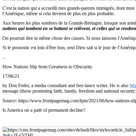
C'est la nation qui a accueilli mes grands-parents immigrés, dont mo
l'Amérique, même si cela devient de plus en plus probable.
Aux heures les plus sombres de la Grande-Bretagne, lorsque son armée
nations qui tombent en se battant se relèvent, et celles qui se renden
On pourrait dire la même chose des causes. Si nous laissons l'Amérique
Si le pronostic est loin d'être bon, seul Dieu sait si le jour de l'Amériq
..
How Nations Slip
from
Greatness
to
Obscurity
17/06/21
by
Don
Feder
, a media consultant and free-lance
writer
. He
is
also
Wo
message (
those
promoting
faith
,
family
,
freedom
and national
security
Source: https://www.frontpagemag.com/fpm/2021/06/how-nations-slip
Is
America
on a
path
of permanent
decline
?