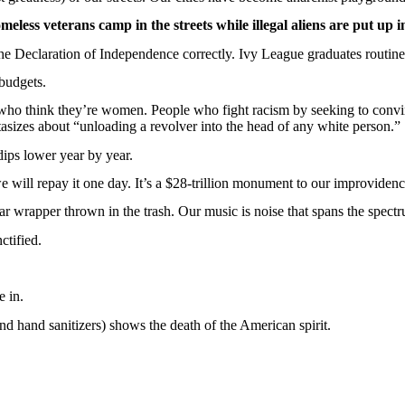
meless
veterans
camp in the
streets
while
illegal
aliens
are put up 
the
Declaration
of Independence
correctly
.
Ivy
League
graduates
routine
budgets.
who
think
they’re
women
. People
who
fight
racism
by
seeking
to
convi
tasizes
about “
unloading
a revolver
into
the
head
of
any
white
person
.”
dips
lower
year
by
year
.
e
will
repay
it
one
day
.
It’s
a $28-trillion monument to
our
improvidenc
ar
wrapper
thrown
in the trash. Our music
is
noise
that
spans
the
spect
ctified
.
e
in.
nd hand
sanitizers
) shows the
death
of the American spirit.