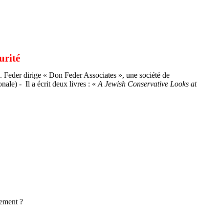
urité
s.
Feder
dirige « Don
Feder
Associates », une société de
onale) -
Il a écrit deux livres : «
A
Jewish
Conservative Looks
at
lement ?