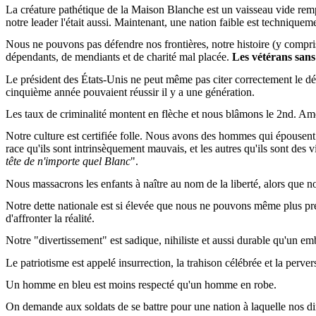
La créature pathétique de la Maison Blanche est un vaisseau vide remp
notre leader l'était aussi. Maintenant, une nation faible est techniquem
Nous ne pouvons pas défendre nos frontières, notre histoire (y compr
dépendants, de mendiants et de charité mal placée.
Les vétérans sans
Le président des États-Unis ne peut même pas citer correctement le dé
cinquième année pouvaient réussir il y a une génération.
Les taux de criminalité montent en flèche et nous blâmons le 2nd. Ame
Notre culture est certifiée folle. Nous avons des hommes qui épouse
race qu'ils sont intrinsèquement mauvais, et les autres qu'ils sont des 
tête de n'importe quel Blanc
".
Nous massacrons les enfants à naître au nom de la liberté, alors que n
Notre dette nationale est si élevée que nous ne pouvons même plus pr
d'affronter la réalité.
Notre "divertissement" est sadique, nihiliste et aussi durable qu'un em
Le patriotisme est appelé insurrection, la trahison célébrée et la perver
Un homme en bleu est moins respecté qu'un homme en robe.
On demande aux soldats de se battre pour une nation à laquelle nos dir