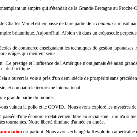
contemplant un empire qui s'étendait de la Grande-Bretagne au Proche-Or
de Charles Martel est en passe de faire partie de «
l'
oumma
» musulman
l'empire britannique. Aujourd'hui, Albion vit dans un crépuscule perpétu
oles de commerce enseignaient les techniques de gestion japonaises. Aujo
ponais âgés qui meurent seuls.
n.
Le prestige et l'influence de l'Amérique n'ont jamais été aussi grands
 et du Pacifique.
Cela a ouvert la voie à près d'un demi-siècle de prospérité sans précéden
, et combattu le terrorisme international.
 une grande partie du monde.
avons vaincu la polio et le COVID.
Nous avons exploré les mystères de l
est passée d'une économie relativement libre au socialisme - qui n'a si 
tes tournantes. Notre liberté diminue d'année en année.
l'annulation
est partout. Nous avons échangé la Révolution américaine co