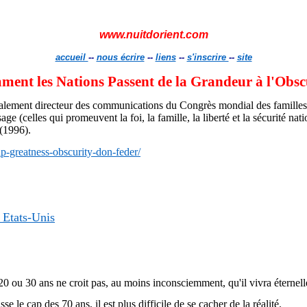
www.nuitdorient.com
accueil
--
nous écrire
--
liens
--
s'inscrire
--
site
ent les Nations Passent de la Grandeur à l'Obsc
 également directeur des communications du Congrès mondial des famille
 (celles qui promeuvent la foi, la famille, la liberté et la sécurité nati
(1996).
-greatness-obscurity-don-feder/
s Etats-Unis
 ou 30 ans ne croit pas, au moins inconsciemment, qu'il vivra éternel
 le cap des 70 ans, il est plus difficile de se cacher de la réalité.