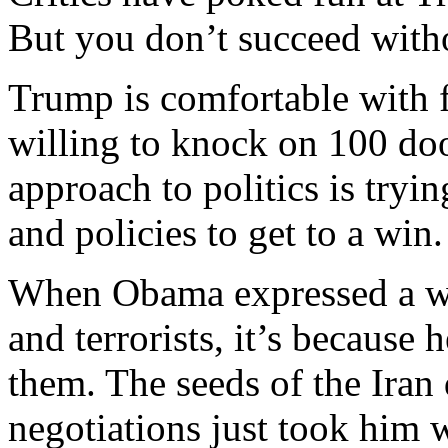
But
you
don’t
succeed
with
Trump
is
comfortable
with
willing
to
knock
on 100
do
approach
to
politics
is
tryin
and
policies
to
get
to a
win
.
When
Obama
expressed
a
w
and
terrorists
,
it’s
because
h
them
. The
seeds
of the Iran
negotiations
just
took
him