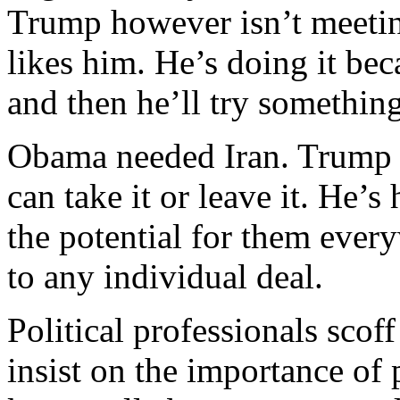
Trump
however
isn’t
meeti
likes
him
.
He’s
doing
it
bec
and
then
he’ll
try
somethin
Obama
needed
Iran.
Trump
can
take
it
or
leave
it
.
He’s
the
potential
for
them
ever
to
any
individual
deal.
Political
professionals
scoff
insist
on the importance of 