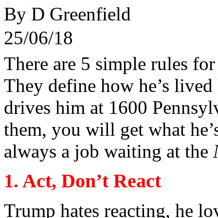
By D Greenfield
25/06/18
There are 5 simple
rules
fo
They
define
how
he’s
lived
drives
him
at
1600
Pennsyl
them
,
you
will
get
what
he’
always
a job
waiting
at
the
1.
Act
,
Don’t
React
Trump
hates
reacting
,
he
lo