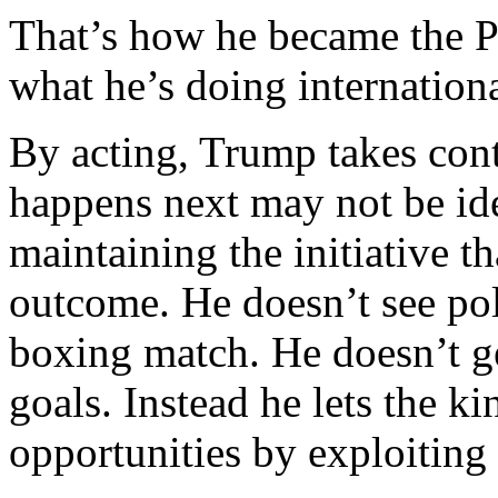
That’s
how
he
became
the
P
what
he’s
doing
internation
By acting,
Trump
takes
cont
happens
next
may
not
be
id
maintaining
the initiative
th
outcome
. He
doesn’t
see
pol
boxing
match. He
doesn’t
g
goals.
Instead
he
lets
the
ki
opportunities
by
exploiting