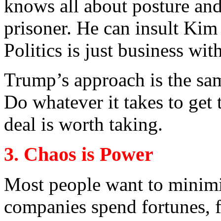
knows
all about posture and
prisoner
. He
can
insult
Kim
Politics
is
just
business
wit
Trump’s
approach
is
the
sa
Do
whatever
it
takes
to
get
t
deal
is
worth
taking
.
3. Chaos
is
Power
Most people
want
to
minim
companies
spend
fortunes,