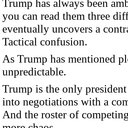
Trump
has
always
been
amb
you
can
read
them
three
dif
eventually
uncovers
a contr
Tactical
confusion.
As
Trump
has
mentioned
pl
unpredictable
.
Trump
is
the
only
president
into
negotiations
with
a
com
And the
roster
of
competin
more chaos.