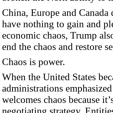
China, Europe and Canada
have
nothing
to gain and
pl
economic
chaos,
Trump
als
end the chaos and restore
se
Chaos
is
power.
When
the United States
be
administrations
emphasized
welcomes
chaos
because
it’
negotiating
strategy
.
Entitie