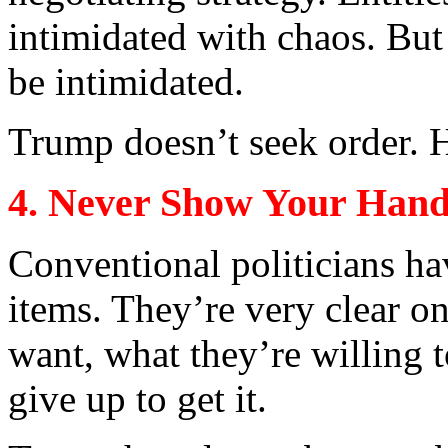
intimidated
with
chaos. Bu
be
intimidated
.
Trump
doesn’t
seek
order
. 
4. Never Show
Your
Han
Conventional
politicians
ha
items.
They’re
very
clear
o
want
,
what
they’re
willing
t
give
up to
get
it
.