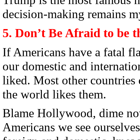
decision
-
making
remains
my
5.
Don’t
Be
Afraid
to
be
t
If
Americans
have a fatal
fl
our
domestic
and internatio
liked
. Most
other
countries
the world
likes
them
.
Blame
Hollywood, dime
no
Americans
we
see
ourselves