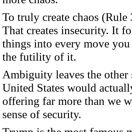
To
truly
create
chaos (
Rule
That
creates
insecurity
. It f
things
into
every
move
you
the
futility
of
it
.
Ambiguity
leaves
the
other
United States
would
actuall
offering
far more
than
we
w
sense
of
security
.
Trump
is
the
most
famous
m