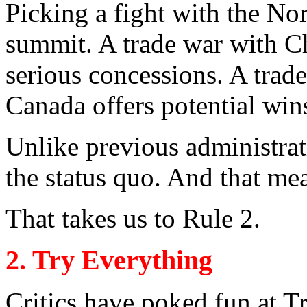
Picking
a
fight
with
the
Nor
summit
. A
trade
war
with
Ch
serious
concessions. A
trade
Canada
offers
potential
win
Unlike
previous
administrat
the
status
quo. And
that
me
That
takes
us to
Rule
2.
2.
Try
Everything
Critics
have
poked
fun
at
T