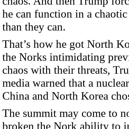
chaos. And
then
Trump
for
he
can
function
in a
chaotic
than
they
can
.
That’s
how
he
got
North
Ko
the
Norks
intimidating
prev
chaos
with
their
threats
,
Tr
media
warned
that
a
nuclea
China and
North
Korea
cho
The
summit
may
come to
n
broken
the
Nork
ability
to
i