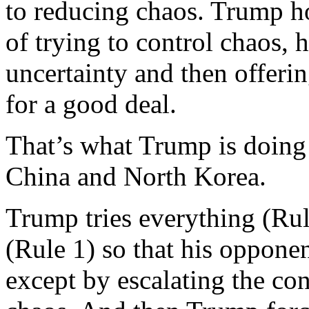
to
reducing
chaos.
Trump
h
of
trying
to control chaos,
h
uncertainty
and
then
offeri
for a good deal.
That’s
what
Trump
is
doing
China and
North
Korea
.
Trump
tries
everything
(
Ru
(
Rule
1)
so
that
his
opponen
except
by
escalating
the con