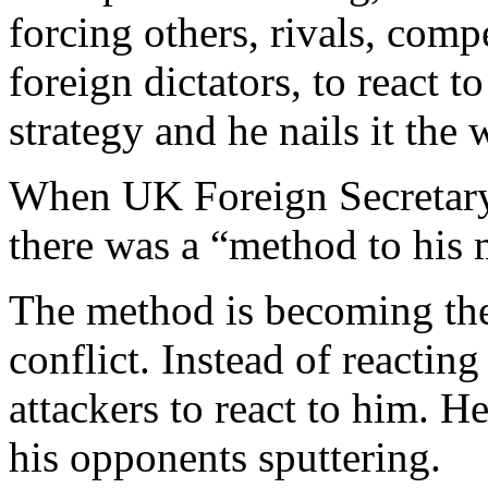
forcing
others
,
rivals
,
compe
foreign
dictators
, to
react
t
strategy
and
he
nails
it
the
When
UK
Foreign
Secretar
there
was
a “
method
to
his
The
method
is
becoming
th
conflict
.
Instead
of
reacting
attackers
to
react
to
him
. H
his
opponents
sputtering
.