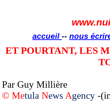
www.nui
accueil
--
nous écrir
ET POURTANT, LES
T
Par Guy
Millière
©
Me
tula
N
ews
A
gency
-
(
i