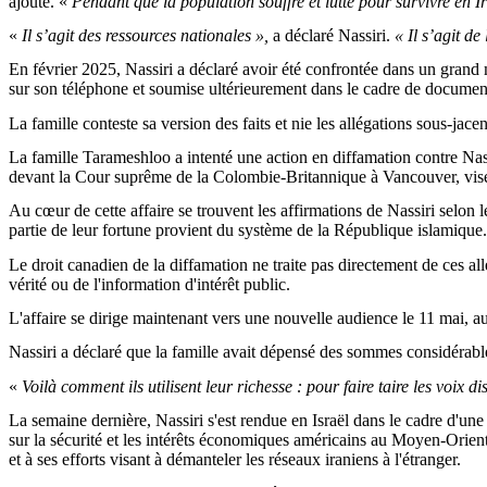
ajouté. «
Pendant que la population souffre et lutte pour survivre en 
«
Il s’agit des ressources nationales »,
a déclaré Nassiri.
« Il s’agit de
En février 2025, Nassiri a déclaré avoir été confrontée dans un grand
sur son téléphone et soumise ultérieurement dans le cadre de document
La famille conteste sa version des faits et nie les allégations sous-jacen
La famille Tarameshloo a intenté une action en diffamation contre Nassir
devant la Cour suprême de la Colombie-Britannique à Vancouver, vise N
Au cœur de cette affaire se trouvent les affirmations de Nassiri selon 
partie de leur fortune provient du système de la République islamique.
Le droit canadien de la diffamation ne traite pas directement de ces allég
vérité ou de l'information d'intérêt public.
L'affaire se dirige maintenant vers une nouvelle audience le 11 mai, a
Nassiri a déclaré que la famille avait dépensé des sommes considérables 
«
Voilà comment ils utilisent leur richesse : pour faire taire les voix di
La semaine dernière, Nassiri s'est rendue en Israël dans le cadre d'un
sur la sécurité et les intérêts économiques américains au Moyen-Orient
et à ses efforts visant à démanteler les réseaux iraniens à l'étranger.