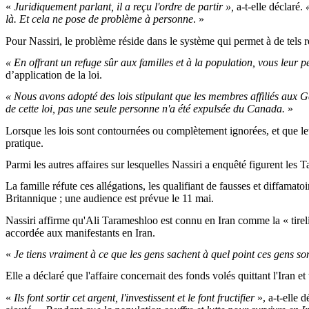
«
Juridiquement parlant, il a reçu l'ordre de partir »,
a-t-elle déclaré.
«
là. Et cela ne pose de problème à personne
. »
Pour Nassiri, le problème réside dans le système qui permet à de tels 
« En offrant un refuge sûr aux familles et à la population, vous leur pe
d’application de la loi.
« Nous avons adopté des lois stipulant que les membres affiliés aux Gar
de cette loi, pas une seule personne n'a été expulsée du Canada.
»
Lorsque les lois sont contournées ou complètement ignorées, et que leur
pratique.
Parmi les autres affaires sur lesquelles Nassiri a enquêté figurent les
La famille réfute ces allégations, les qualifiant de fausses et diffama
Britannique ; une audience est prévue le 11 mai.
Nassiri affirme qu'Ali Tarameshloo est connu en Iran comme la « tirel
accordée aux manifestants en Iran.
«
Je tiens vraiment à ce que les gens sachent à quel point ces gens s
Elle a déclaré que l'affaire concernait des fonds volés quittant l'Iran et
«
Ils font sortir cet argent, l'investissent et le font fructifier
», a-t-elle d