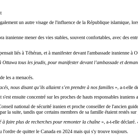
t
t également un autre visage de l'influence de la République islamique, 
iranienne mener des vies stables, souvent confortables, avec des entrep
 pensait liés à Téhéran, et à manifester devant l'ambassade iranienne à O
u’à Ottawa tous les jeudis, pour manifester devant l’ambassade et dem
ade les a menacés.
cés, nous disant qu’ils allaient s’en prendre à nos familles
», a-t-elle d
ant s'est ensuite concentré sur les proches de hauts responsables iranie
 Conseil national de sécurité iranien et proche conseiller de l'ancien gu
par la suite, tandis que certains membres de sa famille étaient restés sur 
é à faire plus de recherches pour remonter la chaîne
», a-t-elle déclaré.
«
çu l'ordre de quitter le Canada en 2024 mais qui s'y trouve toujours.