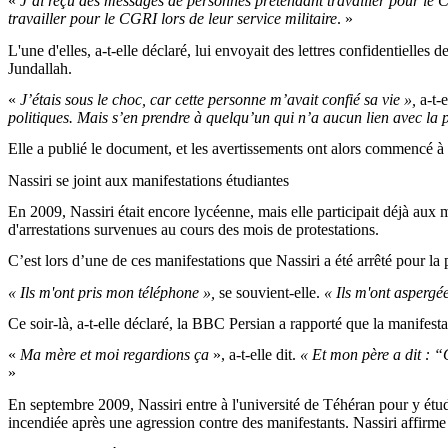
«
J’ai reçu des messages de personnes prétendant travailler pour le C
travailler pour le CGRI lors de leur service militaire
. »
L'une d'elles, a-t-elle déclaré, lui envoyait des lettres confidentielles
Jundallah.
«
J’étais sous le choc, car cette personne m’avait confié sa vie »,
a-t-
politiques. Mais s’en prendre à quelqu’un qui n’a aucun lien avec la po
Elle a publié le document, et les avertissements ont alors commencé à a
Nassiri se joint aux manifestations étudiantes
En 2009, Nassiri était encore lycéenne, mais elle participait déjà au
d'arrestations survenues au cours des mois de protestations.
C’est lors d’une de ces manifestations que Nassiri a été arrêté pour la 
« Ils m'ont pris mon téléphone »,
se souvient-elle.
« Ils m'ont aspergée
Ce soir-là, a-t-elle déclaré, la BBC Persian a rapporté que la manifesta
«
Ma mère et moi regardions ça
», a-t-elle dit.
« Et mon père a dit : “
»
En septembre 2009, Nassiri entre à l'université de Téhéran pour y étud
incendiée après une agression contre des manifestants. Nassiri affirme 