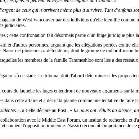
Iran, ces gens-là peuvent envoyer leurs enfants au Canada.
»
 l’argent de ceux qui n’arrivent même plus à survivre. Tant d’enfants sou
 magasin de West Vancouver par des individus qu'elle identifie comme m
s judiciaires.
tes ; cette confrontation fait désormais partie d'un litige juridique plus l
i et d'autres personnes, arguant que les allégations portées contre elle 
assiri et plusieurs co-défendeurs, dont le groupe de radiodiffusion bri
lesquelles les membres de la famille Tarameshloo sont liés à des réseaux 
ations à ce stade. Le tribunal doit d'abord déterminer si les propos tenus 
u cours de laquelle les juges entendront de nouveaux arguments sur la m
dans cette affaire et a décrit la plainte comme une tentative de faire tai
ssidentes
», a-t-elle déclaré au Post . «
Ils nous ont réduits au silence, a
e collaboration avec le Middle East Forum, un institut de recherche et 
 et soutient l'opposition iranienne. Nassiri reconnaît l'importance de c