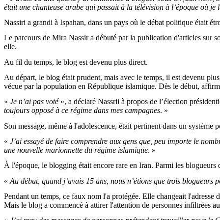
était une chanteuse arabe qui passait à la télévision à l’époque où je
Nassiri a grandi à Ispahan, dans un pays où le débat politique était étro
Le parcours de Mira Nassir a débuté par la publication d'articles sur 
elle.
Au fil du temps, le blog est devenu plus direct.
Au départ, le blog était prudent, mais avec le temps, il est devenu plus 
vécue par la population en République islamique. Dès le début, affirmait
«
Je n’ai pas voté
», a déclaré Nassrii à propos de l’élection président
toujours opposé à ce régime dans mes campagnes
. »
Son message, même à l'adolescence, était pertinent dans un système pol
«
J’ai essayé de faire comprendre aux gens que, peu importe le nombr
une nouvelle marionnette du régime islamique
. »
À l'époque, le blogging était encore rare en Iran. Parmi les blogueurs qu
«
Au début, quand j’avais 15 ans, nous n’étions que trois blogueurs po
Pendant un temps, ce faux nom l'a protégée. Elle changeait l'adresse de 
Mais le blog a commencé à attirer l'attention de personnes infiltrées a