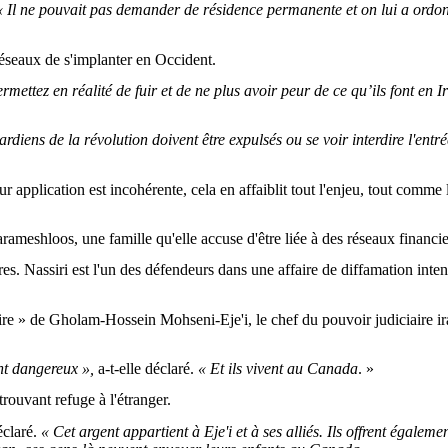
 Il ne pouvait pas demander de résidence permanente et on lui a ordonné d
réseaux de s'implanter en Occident.
rmettez en réalité de fuir et de ne plus avoir peur de ce qu’ils font en I
diens de la révolution doivent être expulsés ou se voir interdire l'entr
 application est incohérente, cela en affaiblit tout l'enjeu, tout comme 
 Tarameshloos, une famille qu'elle accuse d'être liée à des réseaux finan
toires. Nassiri est l'un des défendeurs dans une affaire de diffamation i
ire » de Gholam-Hossein Mohseni-Eje'i, le chef du pouvoir judiciaire ir
ont dangereux »,
a-t-elle déclaré.
« Et ils vivent au Canada
. »
 trouvant refuge à l'étranger.
éclaré.
« Cet argent appartient à Eje'i et à ses alliés. Ils offrent égaleme