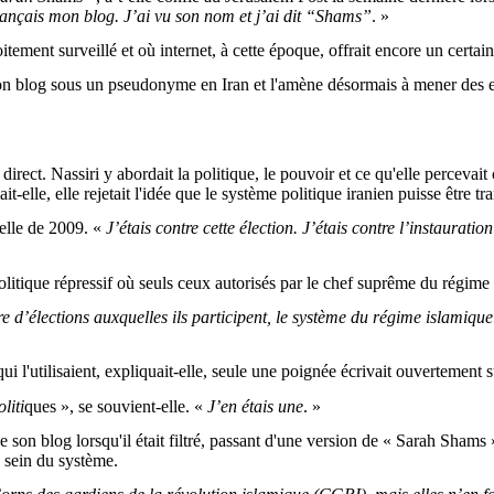
 lançais mon blog. J’ai vu son nom et j’ai dit “Shams”
. »
itement surveillé et où internet, à cette époque, offrait encore un certain
son blog sous un pseudonyme en Iran et l'amène désormais à mener des enq
direct. Nassiri y abordait la politique, le pouvoir et ce qu'elle percevait
-elle, elle rejetait l'idée que le système politique iranien puisse être tr
ielle de 2009. «
J’étais contre cette élection. J’étais contre l’instaurati
itique répressif où seuls ceux autorisés par le chef suprême du régime 
e d’élections auxquelles ils participent, le système du régime islamiqu
i l'utilisaient, expliquait-elle, seule une poignée écrivait ouvertement su
liti
ques », se souvient-elle. «
J’en étais une
. »
son blog lorsqu'il était filtré, passant d'une version de « Sarah Shams »
u sein du système.