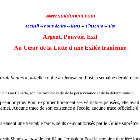
www.nuitdorient.com
accueil
--
nous écrire
--
liens
--
s'inscrire
--
site
Argent, Pouvoir, Exil
Au Cœur de la Lutte d'une Exilée Iranienne
 Sarah Shams
», a-t-elle confié au Jerusalem Post la semaine dernière lor
levés au Canada, son histoire est celle de la persévérance et de la détermination.
n pseudonyme. Pour exprimer librement ses véritables pensées, elle avai
rnet. Aucune trace de son existence à l'école, aucune trace officielle d
ns étaient une véritable farce, seuls ceux autorisés par le Guide suprême
Sarah S
hams », a-t-elle confié au Jerusalem Post la semaine dernière lors