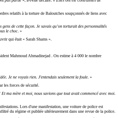
ont pas partie
», a-t-elle déclaré.
« Elles ont été contraintes de
s ordres relatifs à la torture de Baloutches soupçonnés de liens avec
s gens de cette façon. Je savais qu’on torturait des personnalités
ous le choc
. »
ouvrir qui était « Sarah Shams ».
u président Mahmoud Ahmadinejad . On estime à 4 000 le nombre
dée. Je ne voyais rien. J'entendais seulement la foule.
»
r les forces de sécurité.
le.” Et ma mère et moi, nous savions que tout avait commencé avec moi
.
festations. Lors d'une manifestation, une voiture de police est
filtré du régime et publiée ultérieurement dans une revue de la police.