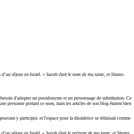
s d’un séjour en Israël. «
Sarah était le nom de ma tante, et Shams
t besoin d'adopter un pseudonyme et un personnage de substitution. Ce
'une personne portant ce nom, mais les articles de son blog étaient bien
 pouvant y participer, et l'espace pour la dissidence se réduisait comme
 d’un séjour en Israël.
« Sarah était le prénom de ma tante, et Shams