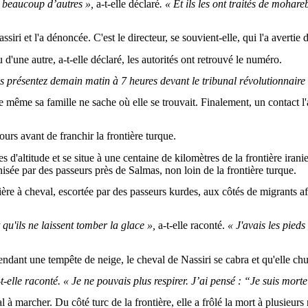
de beaucoup d’autres »,
a-t-elle déclaré
. « Et ils les ont traités de mohar
ri et l'a dénoncée. C'est le directeur, se souvient-elle, qui l'a avertie 
'une autre, a-t-elle déclaré, les autorités ont retrouvé le numéro.
vous présentez demain matin à 7 heures devant le tribunal révolutionnair
 même sa famille ne sache où elle se trouvait. Finalement, un contact l'a 
ours avant de franchir la frontière turque.
 d'altitude et se situe à une centaine de kilomètres de la frontière iranie
isée par des passeurs près de Salmas, non loin de la frontière turque.
e à cheval, escortée par des passeurs kurdes, aux côtés de migrants afgh
t qu'ils ne laissent tomber la glace »,
a-t-elle raconté.
« J'avais les pieds
dant une tempête de neige, le cheval de Nassiri se cabra et qu'elle chu
-elle raconté. « Je ne pouvais plus respirer. J’ai pensé : “Je suis morte
l à marcher. Du côté turc de la frontière, elle a frôlé la mort à plusieurs