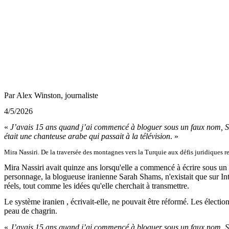
Par Alex Winston, journaliste
4/5/2026
«
J’avais 15 ans quand j’ai commencé à bloguer sous un faux nom,
était une chanteuse arabe qui passait à la télévision
. »
Mira Nassiri. De la traversée des montagnes vers la Turquie aux défis juridiques re
Mira Nassiri avait quinze ans lorsqu'elle a commencé à écrire sous u
personnage, la blogueuse iranienne Sarah Shams, n'existait que sur Inte
réels, tout comme les idées qu'elle cherchait à transmettre.
Le système iranien , écrivait-elle, ne pouvait être réformé. Les électio
peau de chagrin.
«
J’avais 15 ans quand j’ai commencé à bloguer sous un faux nom, 