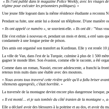
« Ils l’ont publié dans le magazine Police Weekly, avec les visages 
régime pour exécuter les prisonniers politiques).
»
Une jeune fille logeant dans la même résidence étudiante a reconnu Nassi
Pendant sa fuite, une amie lui a donné un téléphone. D'une manière ou d
«
Ils ont appelé ce numéro »,
se souvient-elle
. « Ils ont dit : "Vous 
Elle s'est enfuie à nouveau et, pendant un mois et demi, a erré sans que
condamnée à une longue peine de prison.
Des amis ont organisé son transfert au Kurdistan. Elle y est restée 10 j
La ville de Van, dans l'est de la Turquie, culmine à plus de 1 500 mètres
gagner le monde libre. Son évasion, comme elle le raconte, a été organ
Comme dans un roman, Nassiri, encore adolescente, a franchi la frontièr
retenus trois nuits dans une étable avec des moutons.
«
Nous avons tous traversé cette rivière gelée qu'il a fallu briser avan
vêtements appropriés, c'était horrible
. »
La traversée de la montagne devint encore plus dangereuse lorsque, pen
« Il est monté… et je suis tombée du côté iranien de la montagne », a-t
Elle a déclaré avoir des blessures à la poitrine et au dos, et avoir du ma