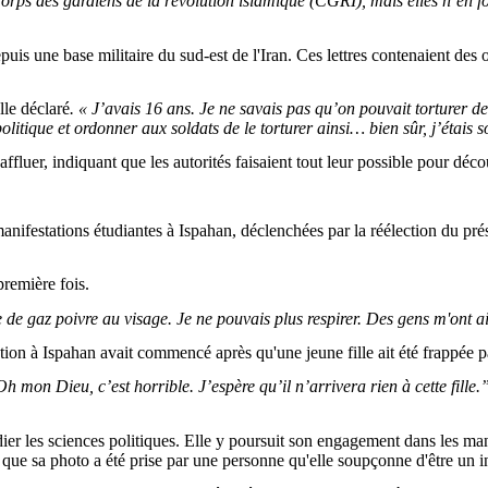
orps des gardiens de la révolution islamique (CGRI), mais elles n’en f
 depuis une base militaire du sud-est de l'Iran. Ces lettres contenaient de
elle déclaré
. « J’avais 16 ans. Je ne savais pas qu’on pouvait torturer de
litique et ordonner aux soldats de le torturer ainsi… bien sûr, j’étais s
ffluer, indiquant que les autorités faisaient tout leur possible pour déc
x manifestations étudiantes à Ispahan, déclenchées par la réélection d
première fois.
 de gaz poivre au visage. Je ne pouvais plus respirer. Des gens m'ont ai
tion à Ispahan avait commencé après qu'une jeune fille ait été frappée pa
Oh mon Dieu, c’est horrible. J’espère qu’il n’arrivera rien à cette fil
ier les sciences politiques. Elle y poursuit son engagement dans les mani
que sa photo a été prise par une personne qu'elle soupçonne d'être un in