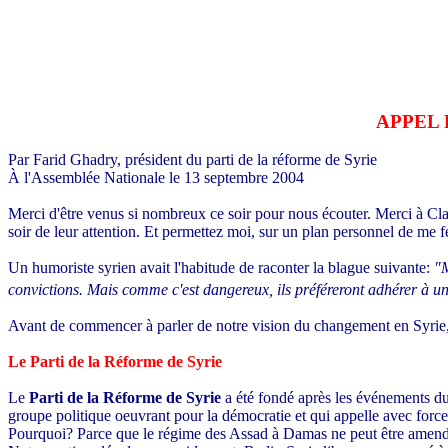
APPEL 
opposition politique, réforme, Assad, régime totalitaire, pauvreté
Par Farid Ghadry, président du parti de la réforme de Syrie
À l'Assemblée Nationale le 13 septembre 2004
Merci d'être venus si nombreux ce soir pour nous écouter. Merci à Cla
soir de leur attention. Et permettez moi, sur un plan personnel de me 
Un humoriste syrien avait l'habitude de raconter la blague suivante:
"M
convictions. Mais comme c'est dangereux, ils préféreront adhérer à u
Avant de commencer à parler de notre vision du changement en Syrie,
Le Parti de la Réforme de Syrie
Le
Parti de la Réforme de Syrie
a été fondé après les événements du 
groupe politique oeuvrant pour la démocratie et qui appelle avec force
Pourquoi? Parce que le régime des Assad à Damas ne peut être amendé e