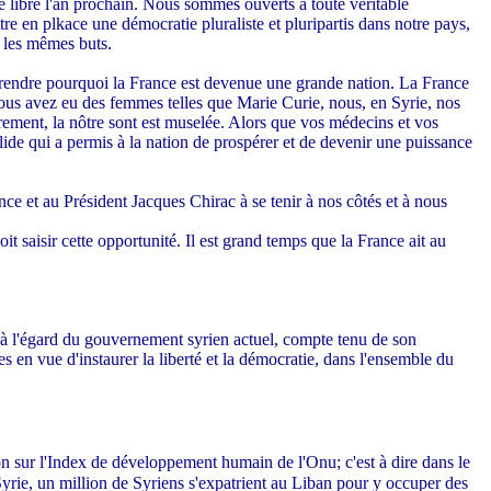
 libre l'an prochain. Nous sommes ouverts à toute véritable
tre en plkace une démocratie pluraliste et pluripartis dans notre pays,
t les mêmes buts.
omprendre pourquoi la France est devenue une grande nation. La France
ous avez eu des femmes telles que Marie Curie, nous, en Syrie, nos
brement, la nôtre sont est muselée. Alors que vos médecins et vos
lide qui a permis à la nation de prospérer et de devenir une puissance
ce et au Président Jacques Chirac à se tenir à nos côtés et à nous
t saisir cette opportunité. Il est grand temps que la France ait au
 à l'égard du gouvernement syrien actuel, compte tenu de son
ves en vue d'instaurer la liberté et la démocratie, dans l'ensemble du
n sur l'Index de développement humain de l'Onu; c'est à dire dans le
n Syrie, un million de Syriens s'expatrient au Liban pour y occuper des