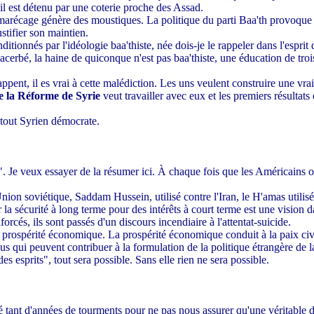
'il est détenu par une coterie proche des Assad.
récage génère des moustiques. La politique du parti Baa'th provoque l
ustifier son maintien.
itionnés par l'idéologie baa'thiste, née dois-je le rappeler dans l'esprit
cerbé, la haine de quiconque n'est pas baa'thiste, une éducation de troi
échappent, il es vrai à cette malédiction. Les uns veulent construire une 
de la Réforme de Syrie
veut travailler avec eux et les premiers résultat
 tout Syrien démocrate.
. Je veux essayer de la résumer ici. À chaque fois que les Américains ou
n soviétique, Saddam Hussein, utilisé contre l'Iran, le H'amas utilisé 
er la sécurité à long terme pour des intérêts à court terme est une vis
és, ils sont passés d'un discours incendiaire à l'attentat-suicide.
 prospérité économique. La prospérité économique conduit à la paix civile
s qui peuvent contribuer à la formulation de la politique étrangère de l
s esprits", tout sera possible. Sans elle rien ne sera possible.
tant d'années de tourments pour ne pas nous assurer qu'une véritable dé