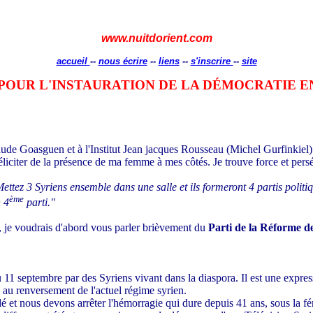
www.nuitdorient.com
accueil
--
nous écrire
--
liens
--
s'inscrire
--
site
POUR L'INSTAURATION DE LA DÉMOCRATIE E
ude Goasguen et à l'Institut Jean jacques Rousseau (Michel Gurfinkiel) 
féliciter de la présence de ma femme à mes côtés. Je trouve force et pe
ettez 3 Syriens ensemble dans une salle et ils formeront 4 partis poli
ème
n 4
parti."
 je voudrais d'abord vous parler brièvement du
Parti de la Réforme d
11 septembre par des Syriens vivant dans la diaspora. Il est une expres
 au renversement de l'actuel régime syrien.
t nous devons arrêter l'hémorragie qui dure depuis 41 ans, sous la féru