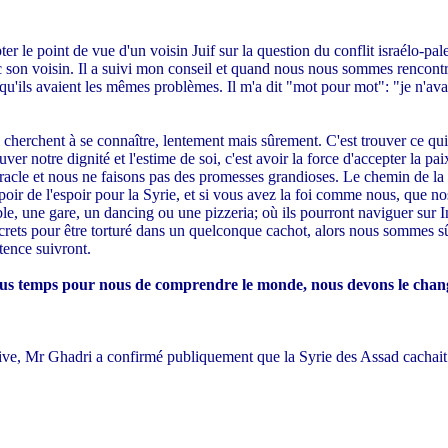
er le point de vue d'un voisin Juif sur la question du conflit israélo-pales
vec son voisin. Il a suivi mon conseil et quand nous nous sommes rencont
 qu'ils avaient les mêmes problèmes. Il m'a dit "mot pour mot": "je n'avai
cherchent à se connaître, lentement mais sûrement. C'est trouver ce qui
trouver notre dignité et l'estime de soi, c'est avoir la force d'accepter la
iracle et nous ne faisons pas des promesses grandioses. Le chemin de la
oir de l'espoir pour la Syrie, et si vous avez la foi comme nous, que no
, une gare, un dancing ou une pizzeria; où ils pourront naviguer sur Inter
s secrets pour être torturé dans un quelconque cachot, alors nous sommes 
tence suivront.
plus temps pour nous de comprendre le monde, nous devons le cha
ssive, Mr Ghadri a confirmé publiquement que la Syrie des Assad cachai