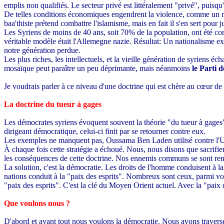
emplis non qualifiés. Le secteur privé est littéralement "privé", puisqu
De telles conditions économiques engendrent la violence, comme un ma
baa'thiste prétend combattre l'islamisme, mais en fait il s'en sert pour j
Les Syriens de moins de 40 ans, soit 70% de la population, ont été cond
véritable modèle était l'Allemegne nazie. Résultat: Un nationalisme exa
notre génération perdue.
Les plus riches, les intellectuels, et la vieille génération de syriens 
mosaïque peut paraître un peu déprimante, mais néanmoins
le Parti 
Je voudrais parler à ce niveau d'une doctrine qui est chère au cœur de
La doctrine du tueur à gages
Les démocrates syriens évoquent souvent la théorie "du tueur à gages"
dirigeant démocratique, celui-ci finit par se retourner contre eux.
Les exemples ne manquent pas, Oussama Ben Laden utilisé contre l'Unio
À chaque fois cette stratégie a échoué. Nous, nous disons que sacrifi
les conséquences de cette doctrine. Nos ennemis communs se sont renforc
La solution, c'est la démocratie. Les droits de l'homme conduisent à la
nations conduit à la "paix des esprits". Nombreux sont ceux, parmi vou
"paix des esprits". C'est la clé du Moyen Orient actuel. Avec la "paix de
Que voulons nous ?
D'abord et avant tout nous voulons la démocratie. Nous avons traversé 