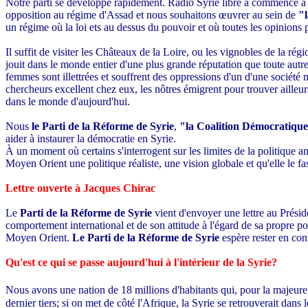
Notre parti se développe rapidement. Radio Syrie libre a commencé à d
opposition au régime d'Assad et nous souhaitons œuvrer au sein de
"
un régime où la loi ets au dessus du pouvoir et où toutes les opinions
Il suffit de visiter les Châteaux de la Loire, ou les vignobles de la 
jouit dans le monde entier d'une plus grande réputation que toute au
femmes sont illettrées et souffrent des oppressions d'un d'une société 
chercheurs excellent chez eux, les nôtres émigrent pour trouver ailleu
dans le monde d'aujourd'hui.
Nous
le Parti de la Réforme de Syrie
,
"la Coalition Démocratiqu
aider à instaurer la démocratie en Syrie.
À un moment où certains s'interrogent sur les limites de la politique am
Moyen Orient une politique réaliste, une vision globale et qu'elle le fa
Lettre ouverte à Jacques Chirac
Le
Parti de la Réforme de Syrie
vient d'envoyer une lettre au Prési
comportement international et de son attitude à l'égard de sa propre
Moyen Orient.
Le Parti de la Réforme de Syrie
espère rester en cont
Qu'est ce qui se passe aujourd'hui à l'intérieur de la Syrie?
Nous avons une nation de 18 millions d'habitants qui, pour la majeure 
dernier tiers; si on met de côté l'Afrique, la Syrie se retrouverait dan