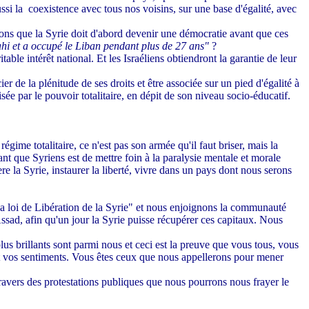
ssi la
coexistence avec tous nos voisins, sur une base d'égalité, avec
vons que la Syrie doit d'abord devenir une démocratie avant que ces
hi et a occupé le Liban pendant plus de 27 ans"
?
ble intérêt national. Et les Israéliens obtiendront la garantie de leur
r de la plénitude de ses droits et être associée sur un pied d'égalité à
ée par le pouvoir totalitaire, en dépit de son niveau socio-éducatif.
égime totalitaire, ce n'est pas son armée qu'il faut briser, mais la
nt que Syriens est de mettre foin à la paralysie mentale et morale
e la Syrie, instaurer la liberté, vivre dans un pays dont nous serons
la loi de Libération de la Syrie" et nous enjoignons la communauté
sad, afin qu'un jour la Syrie puisse récupérer ces capitaux. Nous
lus brillants sont parmi nous et ceci est la preuve que vous tous, vous
et vos sentiments. Vous êtes ceux que nous appellerons pour mener
ravers des protestations publiques que nous pourrons nous frayer le