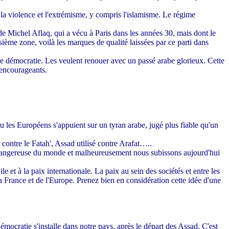
a violence et l'extrémisme, y compris l'islamisme. Le régime
 de Michel Aflaq, qui a vécu à Paris dans les années 30, mais dont le
sième zone, voilà les marques de qualité laissées par ce parti dans
vraie démocratie. Les veulent renouer avec un passé arabe glorieux. Cette
s encourageants.
 les Européens s'appuient sur un tyran arabe, jugé plus fiable qu'un
contre le Fatah', Assad utilisé contre Arafat…..
ion dangereuse du monde et malheureusement nous subissons aujourd'hui
 et à la paix internationale. La paix au sein des sociétés et entre les
a France et de l'Europe. Prenez bien en considération cette idée d'une
mocratie s'installe dans notre pays, après le départ des Assad. C'est