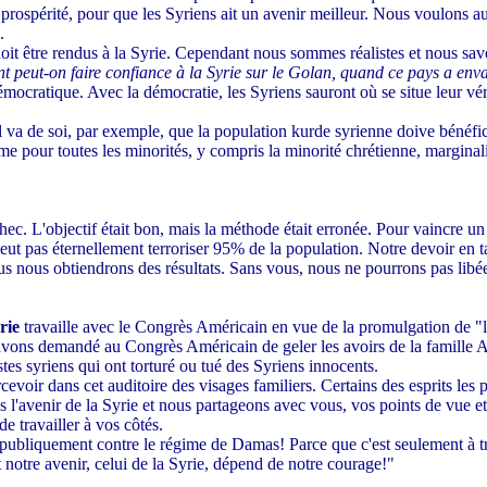
 prospérité, pour que les Syriens ait un avenir meilleur. Nous voulons au
.
 doit être rendus à la Syrie. Cependant nous sommes réalistes et nous sa
 peut-on faire confiance à la Syrie sur le Golan, quand ce pays a enva
cratique. Avec la démocratie, les Syriens sauront où se situe leur vérita
l va de soi, par exemple, que la population kurde syrienne doive bénéficie
e pour toutes les minorités, y compris la minorité chrétienne, marginalis
ec. L'objectif était bon, mais la méthode était erronée. Pour vaincre un r
eut pas éternellement terroriser 95% de la population. Notre devoir en ta
us nous obtiendrons des résultats. Sans vous, nous ne pourrons pas libéer
yrie
travaille avec le Congrès Américain en vue de la promulgation de "
avons demandé au Congrès Américain de geler les avoirs de la famille As
tes syriens qui ont torturé ou tué des Syriens innocents.
evoir dans cet auditoire des visages familiers. Certains des esprits les p
 l'avenir de la Syrie et nous partageons avec vous, vos points de vue 
de travailler à vos côtés.
 publiquement contre le régime de Damas! Parce que c'est seulement à t
t notre avenir, celui de la Syrie, dépend de notre courage!"