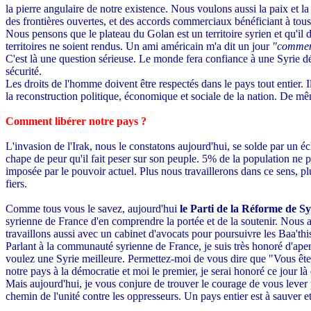
la pierre angulaire de notre existence. Nous voulons aussi la paix et la
des frontières ouvertes, et des accords commerciaux bénéficiant à tous
Nous pensons que le plateau du Golan est un territoire syrien et qu'il
territoires ne soient rendus. Un ami américain m'a dit un jour
"comment
C'est là une question sérieuse. Le monde fera confiance à une Syrie démo
sécurité.
Les droits de l'homme doivent être respectés dans le pays tout entier. I
la reconstruction politique, économique et sociale de la nation. De mêm
Comment libérer notre pays ?
L'invasion de l'Irak, nous le constatons aujourd'hui, se solde par un éch
chape de peur qu'il fait peser sur son peuple. 5% de la population ne p
imposée par le pouvoir actuel. Plus nous travaillerons dans ce sens, pl
fiers.
Comme tous vous le savez, aujourd'hui
le Parti de la Réforme de S
syrienne de France d'en comprendre la portée et de la soutenir. Nous 
travaillons aussi avec un cabinet d'avocats pour poursuivre les Baa'this
Parlant à la communauté syrienne de France, je suis très honoré d'aperc
voulez une Syrie meilleure. Permettez-moi de vous dire que "Vous êtes
notre pays à la démocratie et moi le premier, je serai honoré ce jour là 
Mais aujourd'hui, je vous conjure de trouver le courage de vous lever
chemin de l'unité contre les oppresseurs. Un pays entier est à sauver e