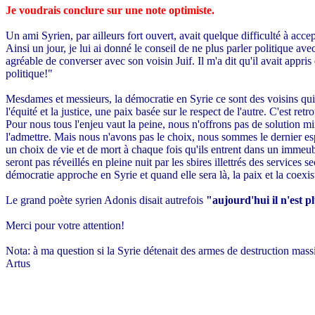
Je voudrais conclure sur une note optimiste.
Un ami Syrien, par ailleurs fort ouvert, avait quelque difficulté à accept
Ainsi un jour, je lui ai donné le conseil de ne plus parler politique a
agréable de converser avec son voisin Juif. Il m'a dit qu'il avait appris
politique!"
Mesdames et messieurs, la démocratie en Syrie ce sont des voisins qui 
l'équité et la justice, une paix basée sur le respect de l'autre. C'est re
Pour nous tous l'enjeu vaut la peine, nous n'offrons pas de solution m
l'admettre. Mais nous n'avons pas le choix, nous sommes le dernier esp
un choix de vie et de mort à chaque fois qu'ils entrent dans un immeuble
seront pas réveillés en pleine nuit par les sbires illettrés des service
démocratie approche en Syrie et quand elle sera là, la paix et la coexis
Le grand poète syrien Adonis disait autrefois
"aujourd'hui il n'est 
Merci pour votre attention!
Nota: à ma question si la Syrie détenait des armes de destruction ma
Artus