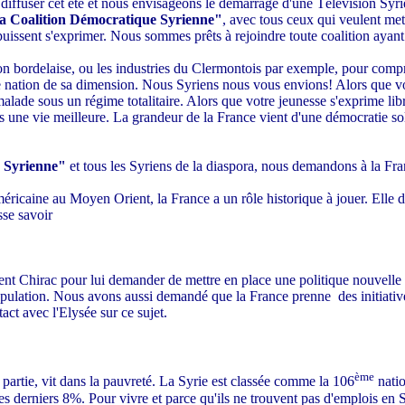
iffuser cet été et nous envisageons le démarrage d'une Télévision Syrie
la Coalition Démocratique Syrienne"
, avec tous ceux qui veulent met
 puissent s'exprimer. Nous sommes prêts à rejoindre toute coalition ayan
région bordelaise, ou les industries du Clermontois par exemple, pour c
tre nation de sa dimension. Nous Syriens nous vous envions! Alors que v
malade sous un régime totalitaire. Alors que votre jeunesse s'exprime li
rs une vie meilleure. La grandeur de la France vient d'une démocratie so
e Syrienne"
et tous les Syriens de la diaspora, nous demandons à la Fran
éricaine au Moyen Orient, la France a un rôle historique à jouer. Elle doi
sse savoir
dent Chirac pour lui demander de mettre en place une politique nouvelle
 population. Nous avons aussi demandé que la France prenne
des initiati
act avec l'Elysée sur ce sujet.
ème
partie, vit dans la pauvreté. La Syrie est classée comme la 106
natio
s les derniers 8%. Pour vivre et parce qu'ils ne trouvent pas d'emplois e