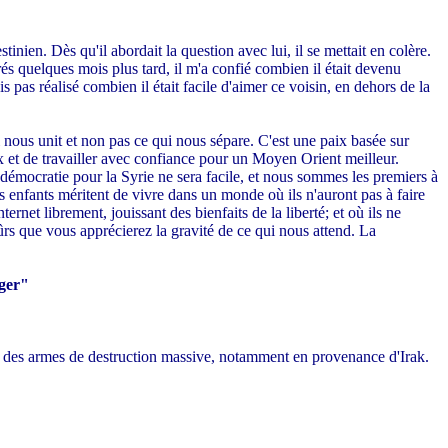
tinien. Dès qu'il abordait la question avec lui, il se mettait en colère.
rés quelques mois plus tard, il m'a confié combien il était devenu
s pas réalisé combien il était facile d'aimer ce voisin, en dehors de la
 nous unit et non pas ce qui nous sépare. C'est une paix basée sur
 paix et de travailler avec confiance pour un Moyen Orient meilleur.
 démocratie pour la Syrie ne sera facile, et nous sommes les premiers à
s enfants méritent de vivre dans un monde où ils n'auront pas à faire
net librement, jouissant des bienfaits de la liberté; et où ils ne
sûrs que vous apprécierez la gravité de ce qui nous attend. La
nger"
t des armes de destruction massive, notamment en provenance d'Irak.