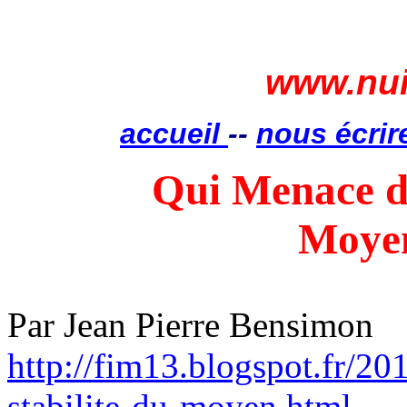
www.nui
accueil
--
nous écrir
Qui Menace do
Moyen
Par Jean Pierre Bensimon
http://fim13.blogspot.fr/2
stabilite-du-moyen.html