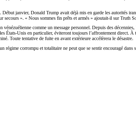
n. Début janvier, Donald
Trump
avait déjà mis en garde les autorités ira
ur secours ». « Nous sommes fin prêts et armés » ajoutait-il sur
Truth
So
tion vénézuélienne comme un message personnel. Depuis des décennies, l
 les États-Unis en particulier, éviteront toujours l’affrontement direct. À
iné. Toute tentative de fuite en avant extérieure accélèrera le désastre.
 un régime corrompu et totalitaire ne peut que se sentir encouragé dans s