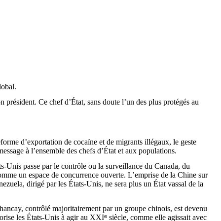
lobal.
on président. Ce chef d’État, sans doute l’un des plus protégés au
eforme d’exportation de cocaïne et de migrants illégaux, le geste
essage à l’ensemble des chefs d’État et aux populations.
ats-Unis passe par le contrôle ou la surveillance du Canada, du
s comme un espace de concurrence ouverte. L’emprise de la Chine sur
uela, dirigé par les États-Unis, ne sera plus un État vassal de la
hancay
, contrôlé majoritairement par un groupe chinois, est devenu
orise les États-Unis à agir au XXI
ᵉ
siècle, comme elle agissait avec