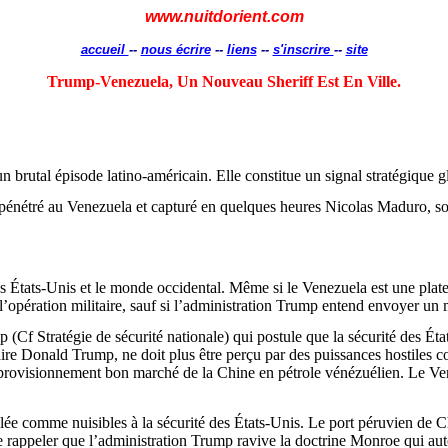
www.nuitdorient.com
accueil
--
nous écrire
--
liens
--
s'inscrire
--
site
Trump
-Venezuela, Un Nouveau Sheriff Est En Ville.
brutal épisode latino-américain. Elle constitue un signal stratégique g
t pénétré au Venezuela et capturé en quelques heures Nicolas
Maduro
, s
les États-Unis et le monde occidental. Même si le Venezuela est une plat
’opération militaire, sauf si l’administration
Trump
entend envoyer un m
p
(
Cf
Stratégie de sécurité nationale) qui postule que la sécurité des Ét
dire Donald
Trump
, ne doit plus être perçu par des puissances hostile
provisionnement bon marché de la Chine en pétrole vénézuélien. Le Venez
lée comme nuisibles à la sécurité des États-Unis. Le port péruvien de
C
e rappeler que l’administration
Trump
ravive la doctrine Monroe qui aut