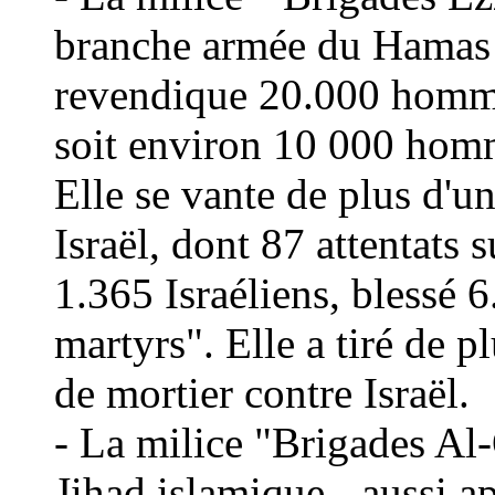
branche arm
ée du Hamas 
revendique 20.000 hommes
soit environ 10 000 homm
Elle se vante de plus d'un
Isra
ë
l, dont 87 attentats s
1.365 Israéliens, blessé 
martyrs". Elle a tiré de p
de mortier contre Israël.
- La milice "
Brigades Al
Jihad islamique - aussi 