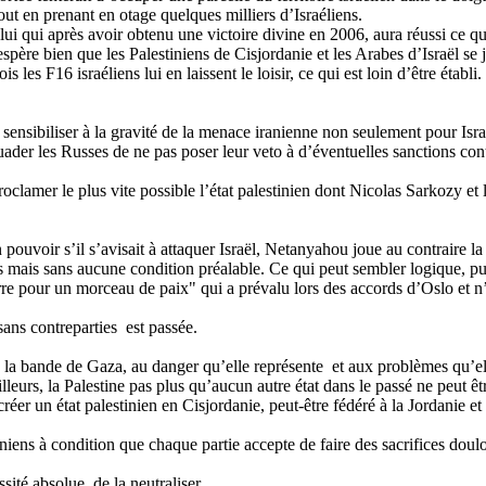
tout en prenant en otage quelques milliers d’Israéliens.
i qui après avoir obtenu une victoire divine en 2006, aura réussi ce qu
spère bien que les Palestiniens de Cisjordanie et les Arabes d’Israël se
s les F16 israéliens lui en laissent le loisir, ce qui est loin d’être établi.
nsibiliser à la gravité de la menace iranienne non seulement pour Isra
er les Russes de ne pas poser leur veto à d’éventuelles sanctions contr
amer le plus vite possible l’état palestinien dont Nicolas Sarkozy et l
pouvoir s’il s’avisait à attaquer Israël, Netanyahou joue au contraire l
s mais sans aucune condition préalable. Ce qui peut sembler logique, pui
e pour un morceau de paix" qui a prévalu lors des accords d’Oslo et n’a p
ans contreparties est passée.
 la bande de Gaza, au danger qu’elle représente et aux problèmes qu’elle
lleurs, la Palestine pas plus qu’aucun autre état dans le passé ne peut ê
créer un état palestinien en Cisjordanie, peut-être fédéré à la Jordanie 
niens à condition que chaque partie accepte de faire des sacrifices doulo
ssité absolue de la neutraliser.