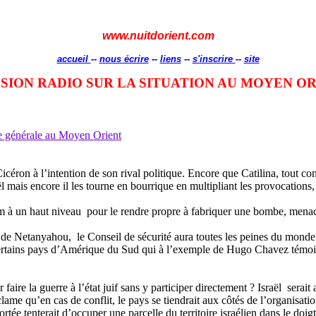
www.nuitdorient.com
accueil
--
nous écrire
--
liens
--
s'inscrire
--
site
SION RADIO SUR LA SITUATION AU MOYEN O
que générale au Moyen Orient
Cicéron à l’intention de son rival politique. Encore que Catilina, tout cons
 mais encore il les tourne en bourrique en multipliant les provocations, 
ium à un haut niveau pour le rendre propre à fabriquer une bombe, menace
 de Netanyahou, le Conseil de sécurité aura toutes les peines du monde à 
r certains pays d’Amérique du Sud qui à l’exemple de Hugo Chavez témo
 faire la guerre à l’état juif sans y participer directement ? Israël se
ame qu’en cas de conflit, le pays se tiendrait aux côtés de l’organisatio
rtée tenterait d’occuper une parcelle du territoire israélien dans le doig