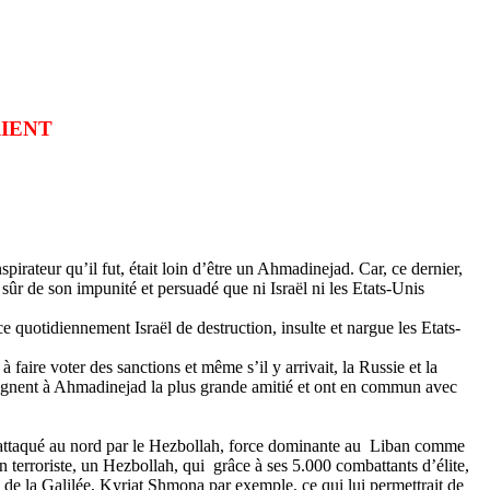
RIENT
pirateur qu’il fut, était loin d’être un
Ahmadinejad
. Car, ce dernier,
sûr de son impunité et persuadé que ni Israël ni les Etats-Unis
 quotidiennement Israël de destruction, insulte et nargue les Etats-
faire voter des sanctions et même s’il y arrivait, la Russie et la
ignent à
Ahmadinejad
la plus grande amitié et ont en commun avec
rait attaqué au nord par le Hezbollah, force dominante au Liban comme
n terroriste, un Hezbollah, qui grâce à ses 5.000 combattants d’élite,
t de la Galilée,
Kyriat
Shmona
par exemple, ce qui lui permettrait de