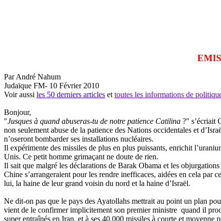
EMIS
Par André Nahum
Judaïque FM- 10 Février 2010
Voir aussi
les 50 derniers articles
et
toutes les informations de politi
Bonjour,
"
Jusques à quand abuseras-tu de notre patience Catilina
?" s’écriait 
non seulement abuse de la patience des Nations occidentales et d’Israël
n’oseront bombarder ses installations nucléaires.
Il expérimente des missiles de plus en plus puissants, enrichit l’uran
Unis. Ce petit homme grimaçant ne doute de rien.
Il sait que malgré les déclarations de Barak
Obama
et les objurgations
Chine s’arrangeraient pour les rendre inefficaces, aidées en cela pa
lui, la haine de leur grand voisin du nord et la haine d’Israël.
Ne dit-on pas que le pays des Ayatollahs mettrait au point un plan pour
vient de le confirmer implicitement son premier ministre quand il procl
super entraînés en Iran, et à ses 40.000 missiles à courte et moyenne po