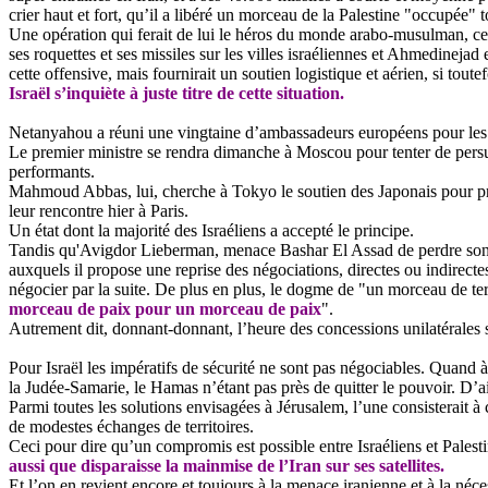
crier haut et fort, qu’il a libéré un morceau de la Palestine "occupée" 
Une opération qui ferait de lui le héros du monde arabo-musulman, celu
ses roquettes et ses missiles sur les villes israéliennes et
Ahmedinejad
e
cette offensive, mais fournirait un soutien logistique et aérien, si toutefoi
Israël s’inquiète à juste titre de cette situation.
Netanyahou a réuni une vingtaine d’ambassadeurs européens pour les se
Le premier ministre se rendra dimanche à Moscou pour tenter de persuad
performants.
Mahmoud Abbas, lui, cherche à Tokyo le soutien des Japonais pour procl
leur rencontre hier à Paris.
Un état dont la majorité des Israéliens a accepté le principe.
Tandis qu'
Avigdor
Lieberman, menace
Bashar
El
Assad
de perdre son 
auxquels il propose une reprise des négociations, directes ou indirecte
négocier par la suite. De plus en plus, le dogme de "un morceau de terr
morceau de paix pour un morceau de paix
".
Autrement dit, donnant-donnant, l’heure des concessions unilatérales s
Pour Israël les impératifs de sécurité ne sont pas négociables. Quand à
la Judée-Samarie, le Hamas n’étant pas près de quitter le pouvoir. D’ai
Parmi toutes les solutions envisagées à Jérusalem, l’une consisterait à 
de modestes échanges de territoires.
Ceci pour dire qu’un compromis est possible entre Israéliens et Palesti
aussi que disparaisse la mainmise de l’Iran sur ses satellites.
Et l’on en revient encore et toujours à la menace iranienne et à la néce