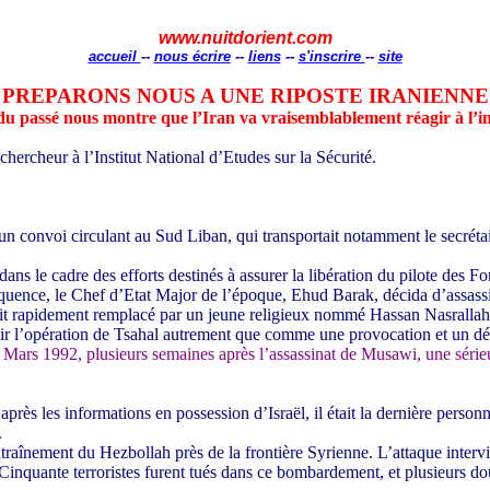
www.nuitdorient.com
accueil
--
nous écrire
--
liens
--
s'inscrire
--
site
PREPARONS NOUS A UNE RIPOSTE IRANIENNE
du passé nous montre que l’Iran va vraisemblablement réagir à l’in
hercheur à l’Institut National d’Etudes sur la Sécurité.
 un convoi circulant au Sud Liban, qui transportait notamment le secré
 dans le cadre des efforts destinés à assurer la libération du pilote des 
quence, le Chef d’Etat Major de l’époque, Ehud Barak, décida d’assas
ait rapidement remplacé par un jeune religieux nommé Hassan Nasrallah
r l’opération de Tsahal autrement que comme une provocation et un défi
Mars 1992, plusieurs semaines après l’assassinat de Musawi, une sérieus
après les informations en possession d’Israël, il était la dernière person
.
raînement du Hezbollah près de la frontière Syrienne. L’attaque intervin
Cinquante terroristes furent tués dans ce bombardement, et plusieurs do