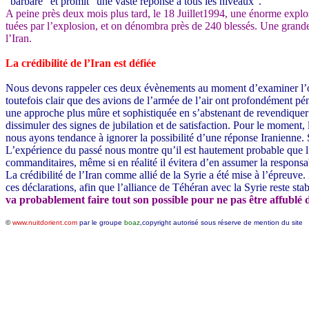
"barbare" et promit "une vaste réponse à tous les niveaux".
A peine près deux mois plus tard, le 18 Juillet1994, une énorme explo
tuées par l’explosion, et on dénombra près de 240 blessés. Une grand
l’Iran.
La crédibilité de l’Iran est défiée
Nous devons rappeler ces deux évènements au moment d’examiner l’opér
toutefois clair que des avions de l’armée de l’air ont profondément pén
une approche plus mûre et sophistiquée en s’abstenant de revendiquer une
dissimuler des signes de jubilation et de satisfaction. Pour le moment,
nous ayons tendance à ignorer la possibilité d’une réponse Iranienne. Si 
L’expérience du passé nous montre qu’il est hautement probable que l’I
commanditaires, même si en réalité il évitera d’en assumer la responsa
La crédibilité de l’Iran comme allié de la Syrie a été mise à l’épreuve.
ces déclarations, afin que l’alliance de Téhéran avec la Syrie reste stab
va probablement faire tout son possible pour ne pas être affublé d
©
www.nuitdorient.com
par le groupe
boaz
,copyright autorisé sous réserve de mention du site