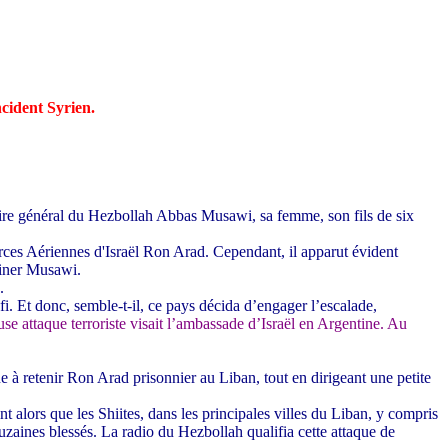
cident Syrien.
taire général du Hezbollah Abbas Musawi, sa femme, son fils de six
Forces Aériennes d'Israël Ron Arad. Cependant, il apparut évident
siner Musawi.
.
. Et donc, semble-t-il, ce pays décida d’engager l’escalade,
e attaque terroriste visait l’ambassade d’Israël en Argentine. Au
ne à retenir Ron Arad prisonnier au Liban, tout en dirigeant une petite
t alors que les Shiites, dans les principales villes du Liban, y compris
uzaines blessés. La radio du Hezbollah qualifia cette attaque de