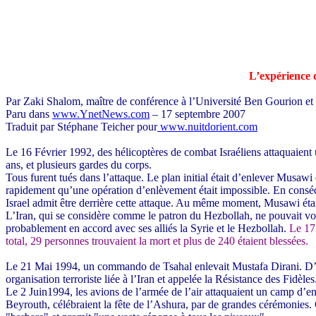
L’expérience 
Par Zaki Shalom,
maître de conférence à l’Université Ben Gourion et c
Paru dans
www.YnetNews.com
– 17 septembre 2007
Traduit par Stéphane Teicher pour
www.nuitdorient.com
Le 16 Février 1992, des hélicoptères de combat Israéliens attaquaient
ans, et plusieurs gardes du corps.
Tous furent tués dans l’attaque. Le plan initial était d’enlever Musawi
rapidement qu’une opération d’enlèvement était impossible. En consé
Israel admit être derrière cette attaque. Au même moment, Musawi ét
L’Iran, qui se considère comme le patron du Hezbollah, ne pouvait voi
probablement en accord avec ses alliés la Syrie et le Hezbollah.
Le 17 
total, 29 personnes trouvaient la mort et plus de 240 étaient blessées.
Le 21 Mai 1994, un commando de Tsahal enlevait Mustafa Dirani.
D’
organisation terroriste liée à l’Iran et appelée la Résistance des Fidèles
Le 2 Juin1994, les avions de l’armée de l’air attaquaient un camp d’ent
Beyrouth, célébraient la fête de l’Ashura, par de grandes cérémonies. 