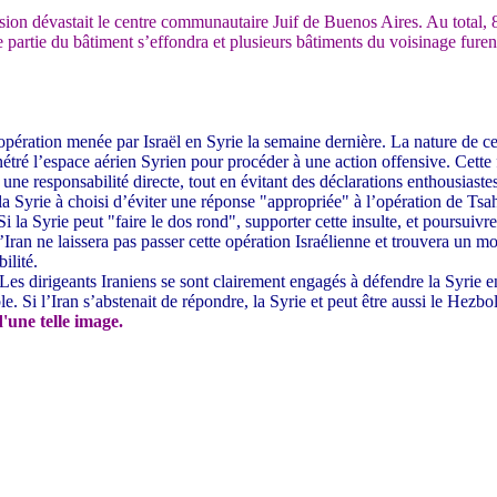
sion dévastait le centre communautaire Juif de Buenos Aires. Au total, 8
e partie du bâtiment s’effondra et plusieurs bâtiments du voisinage fu
ation menée par Israël en Syrie la semaine dernière. La nature de cett
étré l’espace aérien Syrien pour procéder à une action offensive. Cette f
 responsabilité directe, tout en évitant des déclarations enthousiastes. T
 la Syrie à choisi d’éviter une réponse "appropriée" à l’opération de Tsah
la Syrie peut "faire le dos rond", supporter cette insulte, et poursuivre s
ran ne laissera pas passer cette opération Israélienne et trouvera un m
bilité.
 Les dirigeants Iraniens se sont clairement engagés à défendre la Syrie e
le. Si l’Iran s’abstenait de répondre, la Syrie et peut être aussi le Hezbo
'une telle image.