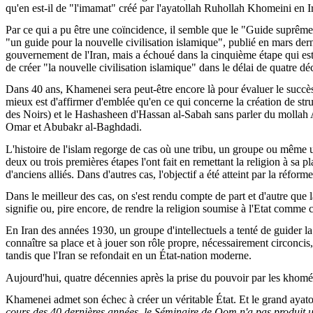
qu'en est-il de "l'imamat" créé par l'ayatollah Ruhollah Khomeini en I
Par ce qui a pu être une coïncidence, il semble que le "Guide suprême" 
"un guide pour la nouvelle civilisation islamique", publié en mars dern
gouvernement de l'Iran, mais a échoué dans la cinquième étape qui est la 
de créer "la nouvelle civilisation islamique" dans le délai de quatre déc
Dans 40 ans, Khamenei sera peut-être encore là pour évaluer le succès o
mieux est d'affirmer d'emblée qu'en ce qui concerne la création de s
des Noirs) et le Hashasheen d'Hassan al-Sabah sans parler du moll
Omar et Abubakr al-Baghdadi.
L'histoire de l'islam regorge de cas où une tribu, un groupe ou même un
deux ou trois premières étapes l'ont fait en remettant la religion à sa 
d'anciens alliés. Dans d'autres cas, l'objectif a été atteint par la réfor
Dans le meilleur des cas, on s'est rendu compte de part et d'autre que l
signifie ou, pire encore, de rendre la religion soumise à l'Etat comme c
En Iran des années 1930, un groupe d'intellectuels a tenté de guider l
connaître sa place et à jouer son rôle propre, nécessairement circoncis
tandis que l'Iran se refondait en un État-nation moderne.
Aujourd'hui, quatre décennies après la prise du pouvoir par les khoméin
Khamenei admet son échec à créer un véritable État. Et le grand ayatoll
cours des 40 dernières années, le Séminaire de Qom n'a pas produit u