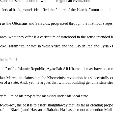
ics and the sine qua non of what one might call civilization.
clerical background, identified the failure of the Islamic "ummah" in dev
 as the Ottomans and Safavids, progressed through the first four stages d
ses, what they offer is a caricature of statehood in the sense intended b
oko Haram "caliphate" in West Africa and the ISIS in Iraq and Syria - t
ni in Iran?
e" of the Islamic Republic, Ayatollah Ali Khamenei may have been read
 last March, he claims that the Khomeinist revolution has successfully co
ion of a state. And, yet, he argues that without building genuine state s
 failure of his project for mankind under his ideal state.
d-you-so", the best is to assert straightaway that, as far as creating pr
on of the Blacks) and Hassan al-Sabah's Hashasheen not to mention M