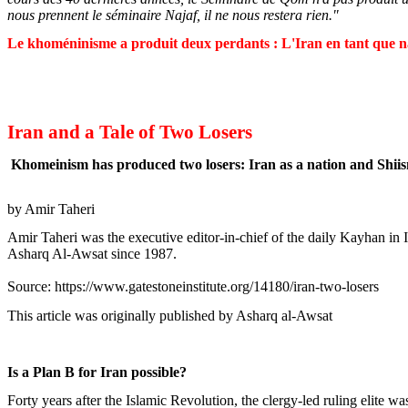
nous prennent le séminaire Najaf, il ne nous restera rien."
Le khoméninisme a produit deux perdants : L'Iran en tant que nati
Iran and a Tale of Two Losers
Khomeinism has produced two losers: Iran as a nation and Shiism
by Amir Taheri
Amir Taheri was the executive editor-in-chief of the daily Kayhan in 
Asharq Al-Awsat since 1987.
Source: https://www.gatestoneinstitute.org/14180/iran-two-losers
This article was originally published by Asharq al-Awsat
Is a Plan B for Iran possible?
Forty years after the Islamic Revolution, the clergy-led ruling elite was