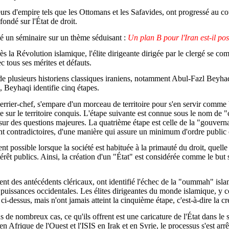
rs d'empire tels que les Ottomans et les Safavides, ont progressé au cou
fondé sur l'État de droit.
é un séminaire sur un thème séduisant :
Un plan B pour l'Iran est-il pos
rès la Révolution islamique, l'élite dirigeante dirigée par le clergé se 
 tous ses mérites et défauts.
 de plusieurs historiens classiques iraniens, notamment Abul-Fazl Beyha
e, Beyhaqi identifie cinq étapes.
rrier-chef, s'empare d'un morceau de territoire pour s'en servir comme b
r le territoire conquis. L'étape suivante est connue sous le nom de "con
 sur des questions majeures. La quatrième étape est celle de la "gouverna
ent contradictoires, d'une manière qui assure un minimum d'ordre public e
ent possible lorsque la société est habituée à la primauté du droit, quelle
intérêt publics. Ainsi, la création d'un "État" est considérée comme le bu
nt des antécédents cléricaux, ont identifié l'échec de la "oummah" isl
s puissances occidentales. Les élites dirigeantes du monde islamique, y 
-dessus, mais n'ont jamais atteint la cinquième étape, c'est-à-dire la cré
 de nombreux cas, ce qu'ils offrent est une caricature de l'État dans le
 Afrique de l'Ouest et l'ISIS en Irak et en Syrie, le processus s'est ar