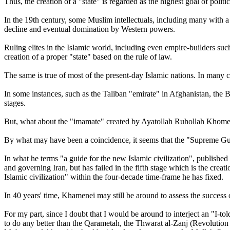
Thus, the creation of a "state" is regarded as the highest goal of polit
In the 19th century, some Muslim intellectuals, including many with a 
decline and eventual domination by Western powers.
Ruling elites in the Islamic world, including even empire-builders such
creation of a proper "state" based on the rule of law.
The same is true of most of the present-day Islamic nations. In many ca
In some instances, such as the Taliban "emirate" in Afghanistan, the B
stages.
But, what about the "imamate" created by Ayatollah Ruhollah Khomei
By what may have been a coincidence, it seems that the "Supreme Guid
In what he terms "a guide for the new Islamic civilization", published
and governing Iran, but has failed in the fifth stage which is the creat
Islamic civilization" within the four-decade time-frame he has fixed.
In 40 years' time, Khamenei may still be around to assess the success or
For my part, since I doubt that I would be around to interject an "I-tol
to do any better than the Qarametah, the Thwarat al-Zanj (Revoluti