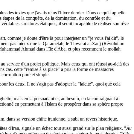
s des textes que j'avais relus l'hiver dernier. Dans ce qu'il appelle
es étapes de la conquête, de la domination, du contrôle et du
éritables structures étatiques, il serait incapable de réaliser son rêve
, comme je doute d'être là pour interjeter un "je vous l'ai dit", le
lement pas mieux que la Qarametah, le Thwarat al-Zanj (Révolution
Muhammad Ahmad dans l'île d'Aba, et plus récemment le mollah
au service d'un projet politique. Mais ceux qui ont réussi au-delà des
ins cas, cette "remise à sa place" a pris la forme de massacres
la corruption pure et simple.
ur les deux. Il ne s'agit pas d'adopter la "laïcité", quoi que cela
hetto, mais en la persuadant et, au besoin, en la contraignant à
nctionné en permettant à l'Islam de prospérer dans sa sphère propre
m, dans sa version chiite iranienne, a subi un revers historique.
es d'Iran, signale un échec tout aussi grand sur le plan religieux. "
Au
laré lors d'une conférence de séminaristes seniors le mois dernier. "
S'ils