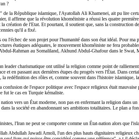
ran ?
de la République islamique, l'Ayatollah Ali Khamenei, ait pu lire certain
ier, il affirme que la révolution khoméiniste a réussi les quatre premièr
création de l'Etat. Et pourtant, il soutient que, sans la construction de v
ennies qu'il a fixé.
u l'échec de son projet pour l'humanité dans son état idéal. Pour ma part
tructures étatiques adéquates, le mouvement khoméiniste ne fera probab
ah Abdul-Rahman au Somaliland, Akhund Abdul-Ghafour dans le Swat, 
 leader charismatique ont utilisé la religion comme point de ralliement 
place et en passant aux dernières étapes du progrès vers l'État. Dans certa
me, la redéfinition des rôles et, comme souvent dans l'histoire islamique, 
a confusion de l'espace politique avec l'espace religieux était mauvaise po
e fut le cas en Turquie kémaliste.
a nation vers un État moderne, non pas en enfermant la religion dans un g
, dans la société en abandonnant ses ambitions totalitaires. Le plan a fo
istes, l'Iran ne peut se comporter comme un État-nation alors que l'isla
ah Abdullah Jawadi Amoli, l'un des plus hauts dignitaires religieux chiit
n seul livre qui puisse être considéré comme une référence
", a-t-il déc