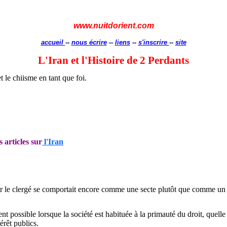
www.nuitdorient.com
accueil
--
nous écrire
--
liens
--
s'inscrire
--
site
L'Iran et l'Histoire de 2 Perdants
 le chiisme en tant que foi.
s articles sur
l'Iran
e par le clergé se comportait encore comme une secte plutôt que comme u
ent possible lorsque la société est habituée à la primauté du droit, quelle
térêt publics.