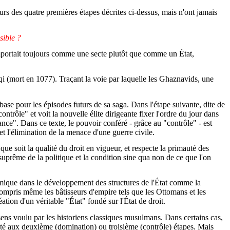
rs des quatre premières étapes décrites ci-dessus, mais n'ont jamais
sible ?
comportait toujours comme une secte plutôt que comme un État,
qi (mort en 1077). Traçant la voie par laquelle les Ghaznavids, une
ase pour les épisodes futurs de sa saga. Dans l'étape suivante, dite de
trôle" et voit la nouvelle élite dirigeante fixer l'ordre du jour dans
nce". Dans ce texte, le pouvoir conféré - grâce au "contrôle" - est
t l'élimination de la menace d'une guerre civile.
 que soit la qualité du droit en vigueur, et respecte la primauté des
t suprême de la politique et la condition sine qua non de ce que l'on
amique dans le développement des structures de l'État comme la
compris même les bâtisseurs d'empire tels que les Ottomans et les
ation d'un véritable "État" fondé sur l'État de droit.
 sens voulu par les historiens classiques musulmans. Dans certains cas,
rêté aux deuxième (domination) ou troisième (contrôle) étapes. Mais