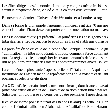
Les élites dirigeantes du monde islamique, y compris même les bâtisseu
atteint la cinquième étape, c'est-à-dire la création d'un véritable "État" 
En novembre dernier, l'Université de Westminster à Londres a organis
Dans sa forme la plus simple, l'argument principal était que 40 ans ap
empêchant ainsi l'Iran de se comporter comme une nation normale avec
Dans le document que j'ai présenté, j'ai puisé dans les enseignements
tribu guerrière turque, ont pris le pouvoir en Iran et établi une dynasti
La première étape est celle de la "conquête" lorsque Saboktakin, le gue
"domination", la tribu conquérante s'impose comme la force dominante su
toute la région saisie, et empêcher les rivaux présumés de le contester
utilisé pour arbitrer entre des intérêts et des programmes divers, souv
La cinquième et plus haute étape est celle de l'"état de droit", qui devi
institutions de l'État en tant que représentations de la volonté et de l'
pourrait appeler la civilisation.
Au XIXe siècle, certains intellectuels musulmans, dont beaucoup avaie
principale cause du déclin de l'Islam et de sa domination finale par le
Safavides, ont progressé au cours des quatre premières étapes décrites ci
Il en va de même pour la plupart des nations islamiques actuelles. Dans
comme l'"émirat" taliban en Afghanistan, le "califat" de Boko Haram en