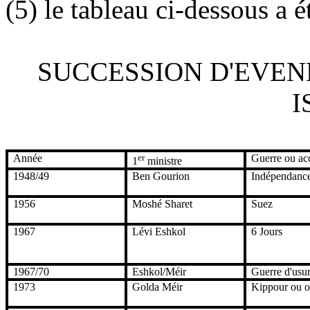
(5) le tableau ci-dessous a é
SUCCESSION D'EVEN
I
Année
er
Guerre ou ac
1
ministre
1948/49
Ben Gourion
Indépendanc
1956
Moshé Sharet
Suez
1967
Lévi Eshkol
6 Jours
1967/70
Eshkol/Méir
Guerre d'usu
1973
Golda Méir
Kippour ou o