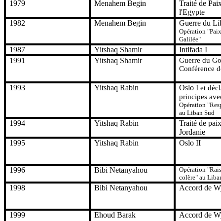
1979
Menahem Begin
Traité de Pai
l'Egypte
1982
Menahem Begin
Guerre du Li
Opération "Paix
Galilée"
1987
Yitshaq Shamir
Intifada I
1991
Yitshaq Shamir
Guerre du Go
Conférence d
1993
Yitshaq Rabin
Oslo I
et déc
principes av
Opération "Res
au Liban Sud
1994
Yitshaq Rabin
Traité de pai
Jordanie
1995
Yitshaq Rabin
Oslo II
1996
Bibi Netanyahou
Opération "Rais
colère" au Liba
1998
Bibi Netanyahou
Accord de Wy
1999
Ehoud Barak
Accord de Wy