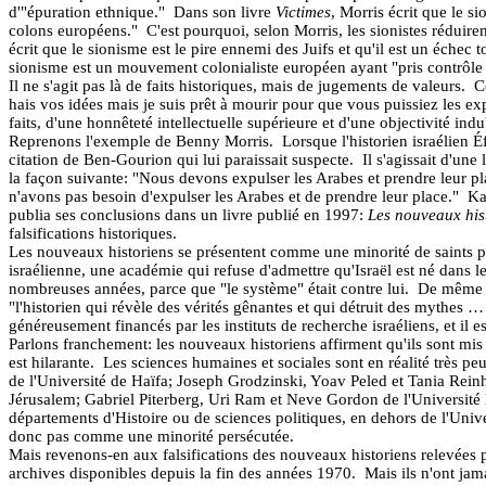
d'"épuration ethnique."
Dans son livre
Victimes
, Morris écrit que le s
colons européens."
C'est pourquoi, selon Morris, les sionistes réduire
écrit que le sionisme est le pire ennemi des Juifs et qu'il est un échec to
sionisme est un mouvement colonialiste européen ayant "pris contrôle d'
Il ne s'agit pas là de faits historiques, mais de jugements de valeurs.
C
hais vos idées mais je suis prêt à mourir pour que vous puissiez les ex
faits, d'une honnêteté intellectuelle supérieure et d'une objectivité indu
Reprenons l'exemple de Benny Morris.
Lorsque l'historien israélien É
citation de Ben-Gourion qui lui paraissait suspecte.
Il s'agissait d'un
la façon suivante: "Nous devons expulser les Arabes et prendre leur pl
n'avons pas besoin d'expulser les Arabes et de prendre leur place."
Ka
publia ses conclusions dans un livre publié en 1997:
Les nouveaux histo
falsifications historiques.
Les nouveaux historiens se présentent comme une minorité de saints per
israélienne, une académie qui refuse d'admettre qu'Israël est né dans l
nombreuses années, parce que "le système" était contre lui.
De même qu
"l'historien qui révèle des vérités gênantes et qui détruit des mythe
généreusement financés par les instituts de recherche israéliens, et il e
Parlons franchement: les nouveaux historiens affirment qu'ils sont mis à
est hilarante.
Les sciences humaines et sociales sont en réalité très pe
de l'Université de Haïfa; Joseph Grodzinski, Yoav Peled et Tania Rei
Jérusalem; Gabriel Piterberg, Uri Ram et Neve Gordon de l'Universit
départements d'Histoire ou de sciences politiques, en dehors de l'Unive
donc pas comme une minorité persécutée.
Mais revenons-en aux falsifications des nouveaux historiens relevées 
archives disponibles depuis la fin des années 1970.
Mais ils n'ont jam