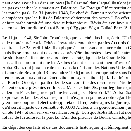
peut donc avoir lieu dans un pays [la Palestine] dans lequel ils n'ont j
na pas exacerber la situation en Palestine.
Le Foreign Office soutint ce
les toucha pas).
Le 31 janvier 1948, Le chef du Bureau proche orienta
d'empêcher que les Juifs de Palestine obtiennent des armes."
En effet,
défaite arabe aurait été une défaite britannique.
Bévin était en faveur 
au conseiller juridique du roi Farouq d'Égypte, Edgar Gallad Bey: "Si l
Le 11 juin 1948, Sir John Troutbeck, que j'ai cité plus haut, écrit: "Un 
et le monde arabe à la Tchécoslovaquie démembrée par les Accords d
centrale.
Le 28 avril 1948, il explique à l'ambassadeur américain en Gr
mais ils se procuraient des armes après s'être incrustés.
Les Juifs entr
Le sionisme était contraire aux intérêts stratégiques de la Grande Bret
jeu … Il est important que les Arabes n'aient pas le sentiment d'avoir ét
Abba Eban, qui joua un rôle clef dans la décision des Nations Unies de
discours de Bévin [du 13 novembre 1945] nous fit comprendre sans l'omb
trente ans auparavant sa bénédiction au foyer national juif.
La rhétori
au Proche Orient, en particulier de son contrôle des ressources pétroli
étaient encore présentes en Irak … Mais ces intérêts, pour légitimes qu'
aillent en Palestine parce qu'il ne les veut pas à New York?"
Abba Eban
expressions faciales et son regard.
Il n'exprima jamais à notre égard 
y eut une coupure d'électricité (qui étaient fréquentes après la guerre), e
qu'il serait injuste de soumettre 400,000 Arabes à un gouvernement jui
en été 1947 et son renvoi vers Hambourg.
Lorsque Abba Eban fut no
refusa de lui adresser la parole.
L'un des proches de Bévin, Christopher
En dépit des ces faits et de ces documents historiques qui témoignent de