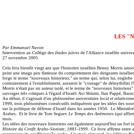
LES "
Par Emmanuel Navon
Intervention au Collège des études juives de l'Alliance israélite univers
27 novembre 2005
Cela fera bientôt vingt ans que l'historien israélien Benny Morris amorça
peint une image peu flatteuse du comportement des dirigeants israélie
forge le terme "nouveaux historiens," un terme qui, selon lui, englobe
contrairement à l'establishment, auraient le "courage" de démythifier l'h
Morris n'était pas un auteur isolé, et le terme de "nouveaux historiens"
ouvrages très critiques à l'égard d'Israël: Avi Shlaim, Ilan Pappé, B
Au début, il s'agissait d'un phénomène universitaire local et relativeme
1999, trois phénomènes consécutifs indiquèrent que les idées des nouvea
sur la politique de défense d'Israël dans les années 1950.
Le Ministère
Arabes.
Et le livre de Tom Seguev
Le Temps des Anémones
(qui affir
mois.
Les idées des nouveaux historiens ont également aujourd'hui un fort im
Histoire du Confit Arabo-Sioniste, 1881-1999.
Ce livre affirme entre 