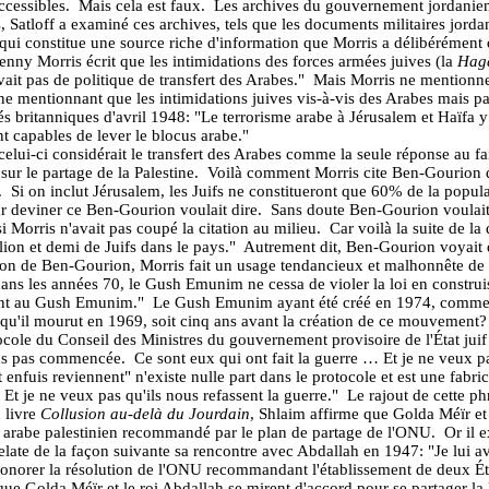
ccessibles.
Mais cela est faux.
Les archives du gouvernement jordanien
 Satloff a examiné ces archives, tels que les documents militaires jord
e qui constitue une source riche d'information que Morris a délibérément 
enny Morris écrit que les intimidations des forces armées juives (la
Hag
vait pas de politique de transfert des Arabes."
Mais Morris ne mentionne p
ne mentionnant que les intimidations juives vis-à-vis des Arabes mais pas
s britanniques d'avril 1948: "Le terrorisme arabe à Jérusalem et Haïfa y 
nt capables de lever le blocus arabe."
lui-ci considérait le transfert des Arabes comme la seule réponse au fait
ur le partage de la Palestine.
Voilà comment Morris cite Ben-Gourion dans
.
Si on inclut Jérusalem, les Juifs ne constitueront que 60% de la popula
eur deviner ce Ben-Gourion voulait dire.
Sans doute Ben-Gourion voulait-i
si Morris n'avait pas coupé la citation au milieu.
Car voilà la suite de l
illion et demi de Juifs dans le pays."
Autrement dit, Ben-Gourion voyait d
tion de Ben-Gourion, Morris fait un usage tendancieux et malhonnête de 
 dans les années 70, le Gush Emunim ne cessa de violer la loi en constru
rent au Gush Emunim."
Le Gush Emunim ayant été créé en 1974, comment a
'il mourut en 1969, soit cinq ans avant la création de ce mouvement?
cole du Conseil des Ministres du gouvernement provisoire de l'État juif
ns pas commencée.
Ce sont eux qui ont fait la guerre … Et je ne veux p
enfuis reviennent" n'existe nulle part dans le protocole et est une fabri
 Et je ne veux pas qu'ils nous refassent la guerre."
Le rajout de cette ph
 livre
Collusion au-delà du Jourdain
, Shlaim affirme que Golda Méïr e
at arabe palestinien recommandé par le plan de partage de l'ONU.
Or il 
late de la façon suivante sa rencontre avec Abdallah en 1947: "Je lui 
'honorer la résolution de l'ONU recommandant l'établissement de deux Ét
e Golda Méïr et le roi Abdallah se mirent d'accord pour se partager la 