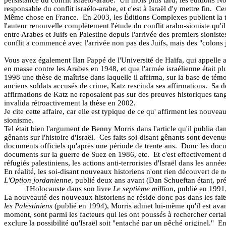
persistance du conflit israélo-arabe.
Un mois plus tard, les éditions No
responsable du conflit israélo-arabe, et c'est à Israël d'y mettre fin.
Ces
Même chose en France.
En 2003, les Éditions Complexes publient la t
l'auteur renouvelle complètement l'étude du conflit arabo-sioniste qu'il
entre Arabes et Juifs en Palestine depuis l'arrivée des premiers sioniste
conflit a commencé avec l'arrivée non pas des Juifs, mais des "colons j
Vous avez également Ilan Pappé de l'Université de Haïfa, qui appelle au
en masse contre les Arabes en 1948, et que l'armée israélienne était pl
1998 une thèse de maîtrise dans laquelle il affirma, sur la base de tém
anciens soldats accusés de crime, Katz rescinda ses affirmations.
Sa d
affirmations de Katz ne reposaient pas sur des preuves historiques tangi
invalida rétroactivement la thèse en 2002.
Je cite cette affaire, car elle est typique de ce qu' affirment les nouv
sionisme.
Tel était bien l'argument de Benny Morris dans l'article qu'il publia da
gênants sur l'histoire d'Israël.
Ces faits soi-disant gênants sont devenu
documents officiels qu'après une période de trente ans.
Donc les docum
documents sur la guerre de Suez en 1986, etc.
Et c'est effectivement 
réfugiés palestiniens, les actions anti-terroristes d'Israël dans les ann
En réalité, les soi-disant nouveaux historiens n'ont rien découvert de 
L'Option jordanienne
, publié deux ans avant (Dan Schueftan étant, pr
l'Holocauste dans son livre
Le septième million
, publié en 1991,
La nouveauté des nouveaux historiens ne réside donc pas dans les faits 
les Palestiniens
(publié en 1994), Morris admet lui-même qu'il est avan
moment, sont parmi les facteurs qui les ont poussés à rechercher certain
exclure la possibilité qu'Israël soit "entaché par un pêché originel."
En