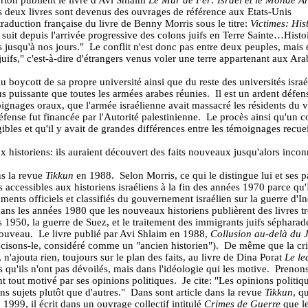
rton publient le livre d'Avi Shlaim
Le Mur de Fer: Israël et le Monde A
 deux livres sont devenus des ouvrages de référence aux Etats-Unis
raduction française du livre de Benny Morris sous le titre:
Victimes: Hist
 suit depuis l'arrivée progressive des colons juifs en Terre Sainte…
Histo
s jusqu'à nos jours
."
Le conflit n'est donc pas entre deux peuples, mais 
uifs," c'est-à-dire d'étrangers venus voler une terre appartenant aux Ara
 boycott de sa propre université ainsi que du reste des universités israé
us puissante que toutes les armées arabes réunies.
Il est un ardent défe
oignages oraux, que l'armée israélienne avait massacré les résidents du 
éfense fut financée par l'Autorité palestinienne.
Le procès ainsi qu'un co
bles et qu'il y avait de grandes différences entre les témoignages recueil
eaux historiens: ils auraient découvert des faits nouveaux jusqu'alors inc
ns la revue
Tikkun
en 1988.
Selon Morris, ce qui le distingue lui et ses p
s accessibles aux historiens israéliens à la fin des années 1970 parce q
ents officiels et classifiés du gouvernement israélien sur la guerre d
dans les années 1980 que les nouveaux historiens publièrent des livres trè
ées 1950, la guerre de Suez, et le traitement des immigrants juifs sépharad
nouveau.
Le livre publié par Avi Shlaim en 1988,
Collusion au-delà du 
écisons-le, considéré comme un "ancien historien").
De même que la crit
 n'ajouta rien, toujours sur le plan des faits, au livre de Dina Porat
Le le
qu'ils n'ont pas dévoilés, mais dans l'idéologie qui les motive.
Prenons
t tout motivé par ses opinions politiques.
Je cite: "Les opinions politi
s sujets plutôt que d'autres."
Dans sont article dans la revue
Tikkun
, q
 1999, il écrit dans un ouvrage collectif intitulé
Crimes de Guerre
que le