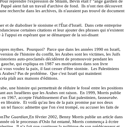
Pour reprendre l'expression de Shlaim, Bévin était l' "ange gardien de
Pappé aient fait un travail d'archive de fond.
Ils n'ont rien découvert
 une recherche dans les archives, ils n'auraient pas trouvé de document
 et de diaboliser le sionisme et l'État d'Israël.
Dans cette entreprise
dancieuse certaines citations et leur ajouter des phrases qui n'existent
e à l'appui en espérant que se démarquer de la soi-disant
propres mythes.
Pourquoi?
Parce que dans les années 1990 en Israël,
 version de l'histoire du conflit, les Arabes sont les victimes, les Juifs
 historiens auto-proclamés décidèrent de promouvoir pendant les
me gauche, qui expliqua en 1987 ses motivations dans son livre
i vous voulez la paix, il faut cesser d'être sioniste.
Les Palestiniens
es Arabes? Pas de problème.
Que c'est Israël qui maintient
 cela plaît aux maisons d'éditions.
be, une histoire qui permettrait de réduire le fossé entre les positions
uant aux Israéliens que les Arabes ont raison.
En 1999, Morris publie
uis en 1967, accepte l'établissement d'un État palestinien, fasse
arabe.
en librairie.
Et voilà qu'au lieu de la paix promise par nos deux
 un tel fiasco: admettre que l'on s'est trompé, ou accuser les faits de
on
The Guardian,
En février 2002, Benny Morris publie un article dans
année où le processus d'Oslo fut entamé, Morris commença à écrire
alestine.
Il n'a fait que continuer la politique de son prédécesseur et