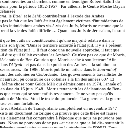
 sont ouvertes au chercheur, comme en témoigne Robert Satloff du
aniens pour la période 1952-1957.
Par ailleurs, le Centre Moshe Dayan
délaissée.
ana
, le
Etzel
, et le
Lehi
) contribuèrent à l'exode des Arabes
as le fait que les Juifs étaient également victimes d'intimidations de
 les intimidations arabes vis-à-vis des Juifs, Morris ne raconte que la
rend la vie des Juifs difficile … Quant aux Juifs de Jérusalem, ils sont
 que les Juifs ne constitueraient qu'une majorité relative dans le
 son livre: "Dans le territoire accordé à l'État juif, il y a à présent
tion de l'État juif … Il faut donc une nouvelle approche, il faut que
l dire qu'il fallait expulser les Arabes?
Ce n'est pas ce que dit Morris,
a déclaration de Ben-Gourion que Morris cache à son lecteur: "Afin
ans l'
Aliyah
–et pas dans l'expulsion des Arabes—
la solution au
ses sources.
En 1996, Morris publie un article dans le
Journal of
isant des colonies en CisJordanie.
Les gouvernements travaillistes de
urait-il pu construire des colonies à la fin des années 60?
Et
Même chose pour Golda Méïr qui démissionna en 1974, l'année où
 en date du 16 juin 1948.
Morris retranscrit les déclarations de Ben-
as que ceux qui se sont enfuis reviennent.
Je ne veux pas qu'ils
cation de Morris.
Voici le texte du protocole: "La guerre est la guerre.
rase est une forfaiture.
t le roi Abdallah de Transjordanie complotèrent en novembre 1947
existe un document historique qui prouve que cette thèse est fausse.
avais clairement fait comprendre à l'époque que nous ne pouvions pas
ats.
Nous ne pouvions donc pas –et c'est ce que je lui dis- soutenir la
Palestine mandataire et passer outre la résolution de l'ONU?
Tout