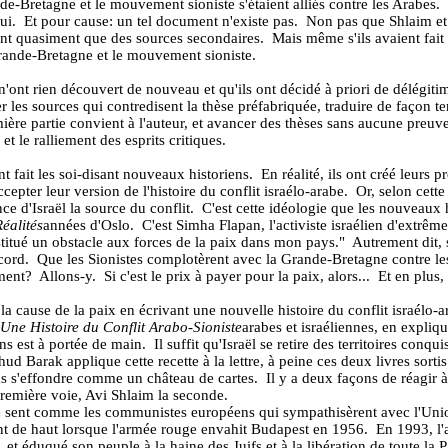
nde-Bretagne et le mouvement sioniste s'étaient alliés contre les Arabes.
ui.
Et pour cause: un tel document n'existe pas.
Non pas que Shlaim et 
itent quasiment que des sources secondaires.
Mais même s'ils avaient fait
Grande-Bretagne et le mouvement sioniste.
ont rien découvert de nouveau et qu'ils ont décidé à priori de délégitimer
 les sources qui contredisent la thèse préfabriquée, traduire de façon ten
emière partie convient à l'auteur, et avancer des thèses sans aucune preuv
 et le ralliement des esprits critiques.
nt fait les soi-disant nouveaux historiens.
En réalité, ils ont créé leurs 
accepter leur version de l'histoire du conflit israélo-arabe.
Or, selon cette
ce d'Israël la source du conflit.
C'est cette idéologie que les nouveaux
éalités
années d'Oslo.
C'est Simha Flapan, l'activiste israélien d'extrê
titué un obstacle aux forces de la paix dans mon pays."
Autrement dit, s
cord.
Que les Sionistes complotèrent avec la Grande-Bretagne contre l
ément?
Allons-y.
Si c'est le prix à payer pour la paix, alors...
Et en plus,
cause de la paix en écrivant une nouvelle histoire du conflit israélo-ara
 Une Histoire du Conflit Arabo-Sioniste
arabes et israéliennes, en expliq
ns est à portée de main.
Il suffit qu'Israël se retire des territoires conq
hud Barak applique cette recette à la lettre, à peine ces deux livres sortis 
ns s'effondre comme un château de cartes.
Il y a deux façons de réagir à
remière voie, Avi Shlaim la seconde.
se sent comme les communistes européens qui sympathisèrent avec l'Uni
nt de haut lorsque l'armée rouge envahit Budapest en 1956.
En 1993, l'
 éduqué son peuple à la haine des Juifs et à la libération de toute la P