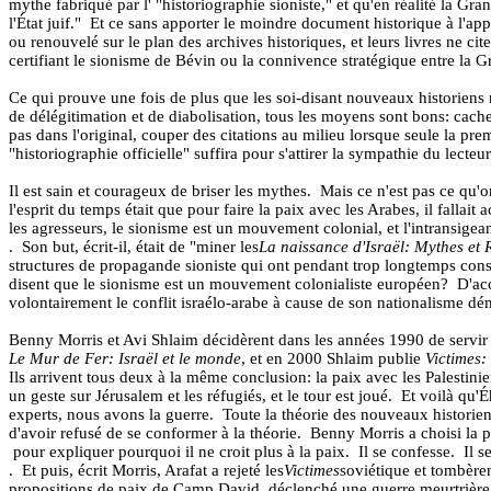
mythe fabriqué par l' "historiographie sioniste," et qu'en réalité la Gra
l'État juif."
Et ce sans apporter le moindre document historique à l'app
ou renouvelé sur le plan des archives historiques, et leurs livres ne c
certifiant le sionisme de Bévin ou la connivence stratégique entre la 
Ce qui prouve une fois de plus que les soi-disant nouveaux historiens n'
de délégitimation et de diabolisation, tous les moyens sont bons: cacher
pas dans l'original, couper des citations au milieu lorsque seule la pr
"historiographie officielle" suffira pour s'attirer la sympathie du lecteur
Il est sain et courageux de briser les mythes.
Mais ce n'est pas ce qu'o
l'esprit du temps était que pour faire la paix avec les Arabes, il fallait 
les agresseurs, le sionisme est un mouvement colonial, et l'intransigean
.
Son but, écrit-il, était de "miner les
La naissance d'Israël: Mythes et R
structures de propagande sioniste qui ont pendant trop longtemps cons
disent que le sionisme est un mouvement colonialiste européen?
D'ac
volontairement le conflit israélo-arabe à cause de son nationalisme d
Benny Morris et Avi Shlaim décidèrent dans les années 1990 de servir la 
Le Mur de Fer: Israël et le monde
, et en 2000 Shlaim publie
Victimes:
Ils arrivent tous deux à la même conclusion: la paix avec les Palestinie
un geste sur Jérusalem et les réfugiés, et le tour est joué.
Et voilà qu'É
experts, nous avons la guerre.
Toute la théorie des nouveaux historie
d'avoir refusé de se conformer à la théorie.
Benny Morris a choisi la p
pour expliquer pourquoi il ne croit plus à la paix.
Il se confesse.
Il 
.
Et puis, écrit Morris, Arafat a rejeté les
Victimes
soviétique et tombère
propositions de paix de Camp David, déclenché une guerre meurtrière, et