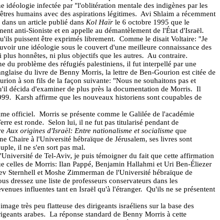
ne idéologie infectée par "l'oblitération mentale des indigènes par les
 êtres humains avec des aspirations légitimes.
Avi Shlaim a récemment
 dans un article publié dans
Kol Haïr
le 6 octobre 1995 que le
ment anti-Sioniste et en appelle au démantèlement de l'État d'Israël.
u'ils puissent être exprimés librement.
Comme le disait Voltaire: "Je
ouvoir une idéologie sous le couvert d'une meilleure connaissance des
 plus honnêtes, ni plus objectifs que les autres.
Au contraire.
ne du problème des réfugiés palestiniens, il fut interpellé par une
nglaise du livre de Benny Morris, la lettre de Ben-Gourion est citée de
ourion à son fils de la façon suivante: "Nous ne souhaitons pas et
qu'il décida d'examiner de plus près la documentation de Morris.
Il
999.
Karsh affirme que les nouveaux historiens sont coupables de
me officiel.
Morris se présente comme le Galilée de l'académie
erre est ronde.
Selon lui, il ne fut pas titularisé pendant de
vre
Aux origines d'Israël: Entre nationalisme et socialisme
que
'une Chaire à l'Université hébraïque de Jérusalem, ses livres sont
le, il ne s'en sort pas mal.
Université de Tel-Aviv, je puis témoigner du fait que cette affirmation
que celles de Morris: Ilan Pappé, Benjamin Hallahmi et Uri Ben-Éliezer
Zeev Sternhell et Moshe Zimmerman de l'Université hébraïque de
us dressez une liste de professeurs conservateurs dans les
venues influentes tant en Israël qu'à l'étranger.
Qu'ils ne se présentent
image très peu flatteuse des dirigeants israéliens sur la base des
rigeants arabes.
La réponse standard de Benny Morris à cette