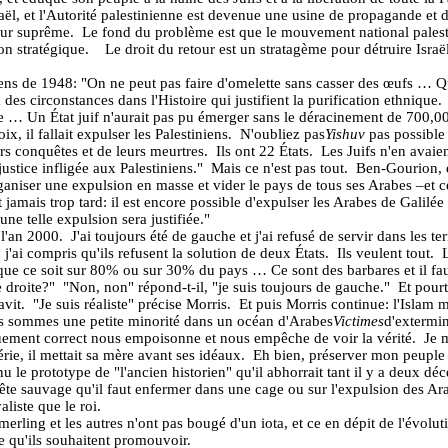
raël, et l'Autorité palestinienne est devenue une usine de propagande et 
leur suprême.
Le fond du problème est que le mouvement national palestini
on stratégique.
Le droit du retour est un stratagème pour détruire Isra
iens de 1948: "On ne peut pas faire d'omelette sans casser des œufs … 
a des circonstances dans l'Histoire qui justifient la purification ethnique.
que … Un État juif n'aurait pas pu émerger sans le déracinement de 700,00
ix, il fallait expulser les Palestiniens.
N'oubliez pas
Yishuv
pas possible
urs conquêtes et de leurs meurtres.
Ils ont 22 États.
Les Juifs n'en avai
ustice infligée aux Palestiniens."
Mais ce n'est pas tout.
Ben-Gourion, e
ganiser une expulsion en masse et vider le pays de tous ses Arabes –et c
st jamais trop tard: il est encore possible d'expulser les Arabes de Galilé
ne telle expulsion sera justifiée."
l'an 2000.
J'ai toujours été de gauche et j'ai refusé de servir dans les t
'ai compris qu'ils refusent la solution de deux États.
Ils veulent tout.
f, que ce soit sur 80% ou sur 30% du pays … Ce sont des barbares et il f
 droite?"
"Non, non" répond-t-il, "je suis toujours de gauche."
Et pour
avit.
"Je suis réaliste" précise Morris.
Et puis Morris continue: l'Islam m
 "nous sommes une petite minorité dans un océan d'Arabes
Victimes
d'extermin
quement correct nous empoisonne et nous empêche de voir la vérité.
Je 
ie, il mettait sa mère avant ses idéaux.
Eh bien, préserver mon peuple 
u le prototype de "l'ancien historien" qu'il abhorrait tant il y a deux déc
a bête sauvage qu'il faut enfermer dans une cage ou sur l'expulsion des 
liste que le roi.
rling et les autres n'ont pas bougé d'un iota, et ce en dépit de l'évolu
gie qu'ils souhaitent promouvoir.