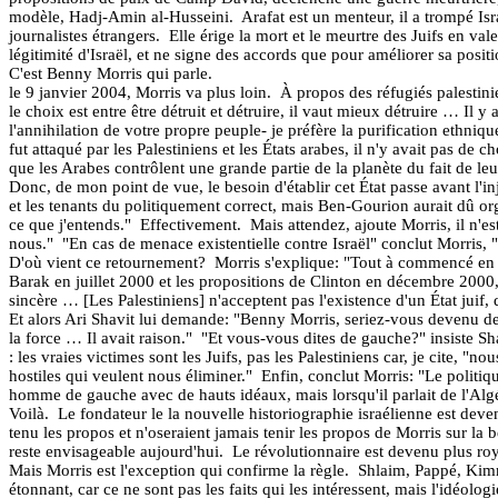
modèle, Hadj-Amin al-Husseini.
Arafat est un menteur, il a trompé Is
journalistes étrangers.
Elle érige la mort et le meurtre des Juifs en va
légitimité d'Israël, et ne signe des accords que pour améliorer sa positi
C'est Benny Morris qui parle.
le 9 janvier 2004, Morris va plus loin.
À propos des réfugiés palestin
le choix est entre être détruit et détruire, il vaut mieux détruire … Il y 
l'annihilation de votre propre peuple- je préfère la purification ethni
fut attaqué par les Palestiniens et les États arabes, il n'y avait pas de cho
que les Arabes contrôlent une grande partie de la planète du fait de le
Donc, de mon point de vue, le besoin d'établir cet État passe avant l'inj
et les tenants du politiquement correct, mais Ben-Gourion aurait dû or
ce que j'entends."
Effectivement.
Mais attendez, ajoute Morris, il n'e
nous."
"En cas de menace existentielle contre Israël" conclut Morris, "u
D'où vient ce retournement?
Morris s'explique: "Tout à commencé en 
Barak en juillet 2000 et les propositions de Clinton en décembre 2000, j
sincère … [Les Palestiniens] n'acceptent pas l'existence d'un État jui
Et alors Ari Shavit lui demande: "Benny Morris, seriez-vous devenu de
la force … Il avait raison."
"Et vous-vous dites de gauche?" insiste Sh
: les vraies victimes sont les Juifs, pas les Palestiniens car, je cite,
hostiles qui veulent nous éliminer."
Enfin, conclut Morris: "Le politi
homme de gauche avec de hauts idéaux, mais lorsqu'il parlait de l'Algér
Voilà.
Le fondateur le la nouvelle historiographie israélienne est deven
tenu les propos et n'oseraient jamais tenir les propos de Morris sur l
reste envisageable aujourd'hui.
Le révolutionnaire est devenu plus roya
Mais Morris est l'exception qui confirme la règle.
Shlaim, Pappé, Kimme
étonnant, car ce ne sont pas les faits qui les intéressent, mais l'idéolo