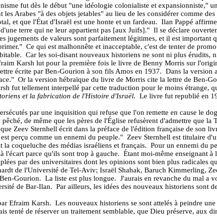
ionisme fut dès le début "une idéologie colonialiste et expansionniste," u
nt les Arabes "à des objets jetables" au lieu de les considérer comme des
tal, et que l'État d'Israël est une honte et un fardeau.
Ilan Pappé affirme
une terre qui ne leur appartient pas [aux Juifs]."
Il se déclare ouverte
es jugements de valeurs sont parfaitement légitimes, et il est important q
primer."
Ce qui est malhonnête et inacceptable, c'est de tenter de prom
bitable.
Car les soi-disant nouveaux historiens ne sont ni plus érudits, ni
fraim Karsh lut pour la première fois le livre de Benny Morris sur l'origi
e lettre écrite par Ben-Gourion à son fils Amos en 1937.
Dans la version a
ace."
Or la version hébraïque du livre de Morris cite la lettre de Ben-G
rsh fut tellement interpellé par cette traduction pour le moins étrange, 
riens et la fabrication de l'Histoire d'Israël.
Le livre fut republié en 1
sécutés par une inquisition qui refuse que l'on remette en cause le dog
e pêché, de même que les pères de l'Église refusèrent d'admettre que la T
e Zeev Sternhell écrit dans la préface de l'édition française de son li
s … est perçu comme un ennemi du peuple."
Zeev Sternhell est titulaire d
st la coqueluche des médias israéliens et français.
Pour un ennemi du peup
 l'écart parce qu'ils sont trop à gauche.
Étant moi-même enseignant à l'
uplées par des universitaires dont les opinions sont bien plus radicales 
nhardt de l'Université de Tel-Aviv; Israël Shahak, Baruch Kimmerling, 
é Ben-Gourion.
La liste est plus longue.
J'aurais en revanche du mal a vo
rsité de Bar-Ilan.
Par ailleurs, les idées des nouveaux historiens sont de
par Efraim Karsh.
Les nouveaux historiens se sont attelés à peindre une 
ais tenté de réserver un traitement semblable, que Dieu préserve, aux di