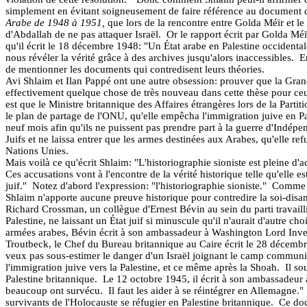
simplement en évitant soigneusement de faire référence au document que
Arabe de 1948 à 1951,
que lors de la rencontre entre Golda Méïr et l
d'Abdallah de ne pas attaquer Israël.
Or le rapport écrit par Golda Méï
qu'il écrit le 18 décembre 1948: "Un État arabe en Palestine occidentale
nous révéler la vérité grâce à des archives jusqu'alors inaccessibles.
E
de mentionner les documents qui contredisent leurs théories.
Avi Shlaim et Ilan Pappé ont une autre obsession: prouver que la Gra
effectivement quelque chose de très nouveau dans cette thèse pour ceux
est que le Ministre britannique des Affaires étrangères lors de la Partit
le plan de partage de l'ONU, qu'elle empêcha l'immigration juive en Pa
neuf mois afin qu'ils ne puissent pas prendre part à la guerre d'Indépe
Juifs et ne laissa entrer que les armes destinées aux Arabes, qu'elle re
Nations Unies.
Mais voilà ce qu'écrit Shlaim: "L'historiographie sioniste est pleine d'
Ces accusations vont à l'encontre de la vérité historique telle qu'elle e
juif."
Notez d'abord l'expression: "l'historiographie sioniste."
Comme si
Shlaim n'apporte aucune preuve historique pour contredire la soi-disant 
Richard Crossman, un collègue d'Ernest Bévin au sein du parti travaill
Palestine, ne laissant un État juif si minuscule qu'il n'aurait d'autre 
armées arabes, Bévin écrit à son ambassadeur à Washington Lord Inverch
Troutbeck, le Chef du Bureau britannique au Caire écrit le 28 décembre 
veux pas sous-estimer le danger d'un Israël joignant le camp communi
l'immigration juive vers la Palestine, et ce même après la Shoah.
Il so
Palestine britannique.
Le 12 octobre 1945, il écrit à son ambassadeur à
beaucoup ont survécu.
Il faut les aider à se réintégrer en Allemagne."
survivants de l'Holocauste se réfugier en Palestine britannique.
Ce doc