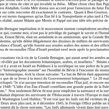
 je viens de citer et qui invalide sa thèse.
Même chose chez Ilan Pappé
e roi Abdallah, Golda Méïr donna son accord pour l'annexion du futur Ét
r sur cette rencontre dit exactement le contraire.
Quant à Ben-Gourion, il
 est moins dangereux qu'un État lié à la Transjordanie et plus tard à l'Ir
n réalité, autant Shlaim que Morris et Pappé ont une idée très précise de c
nde-Bretagne impérialiste et le mouvement sioniste complotèrent secrèt
 qui, comme moi, n'ont pas le privilège de partager le savoir et l'honnêt
ion, Ernest Bévin, était un antisémite et un antisioniste, que la Grande B
lestine, qu'elle détint illégalement des dizaines de milliers de surviva
ndance d'Israël, qu'elle fournit aux armées arabes des armes et des offi
fusa de reconna
ître l'État d'Israël pendant neuf mois après la proclamati
accusations vis-à-vis de la Grande Bretagne, qui aurait armé les armées ar
st révélée par les documents britanniques, arabes, et israéliens."
Shlaim a
 il y avait en Israël un Politburo à la soviétique ou une police de la pe
"historiographie sioniste" sur l'hostilité de Bévin à l'encontre du sioni
iste britannique, écrit la chose suivante: "Le but de Bévin était appare
choix que de se livrer à la merci du Gouvernement britannique."
Le 20 mai 
apel: "Je n'ai aucune intention de reconnaître l'État juif, et encore mo
1948: "L'idée d'un État d'Israël contrôlant une grande partie de la Pale
ste."
Non seulement Bévin fit tout pour empêcher la naissance et la survi
uhaitait disperser les survivants de l'Holocauste à travers l'Europe et da
 Washington Lord Halifax: "Il est vrai que les Juifs ont été victimes de 
Deux mois plus tard, le 4 décembre 1945, le Foreign Office publie un d
ument dit la chose suivante: "Les Juifs allemands vivent dans leur pays d