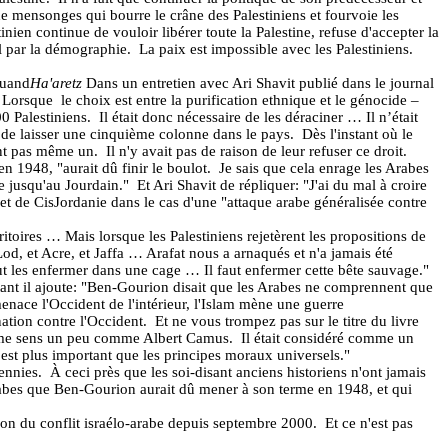
de mensonges qui bourre le crâne des Palestiniens et fourvoie les
en continue de vouloir libérer toute la Palestine, refuse d'accepter la
ël par la démographie.
La paix est impossible avec les Palestiniens.
Quand
Ha'aretz
Dans un entretien avec Ari Shavit publié dans le journal
Lorsque
le choix est entre la purification ethnique et le génocide –
0 Palestiniens.
Il était donc nécessaire de les déraciner … Il n’était
 de laisser une cinquième colonne dans le pays.
Dès l'instant où le
ent pas même un.
Il n'y avait pas de raison de leur refuser ce droit.
n 1948, "aurait dû finir le boulot.
Je sais que cela enrage les Arabes
e jusqu'au Jourdain."
Et Ari Shavit de répliquer: "J'ai du mal à croire
e et de CisJordanie dans le cas d'une "attaque arabe généralisée contre
erritoires … Mais lorsque les Palestiniens rejetèrent les propositions de
Lod, et Acre, et Jaffa … Arafat nous a arnaqués et n'a jamais été
aut les enfermer dans une cage … Il faut enfermer cette bête sauvage."
tant il ajoute: "Ben-Gourion disait que les Arabes ne comprennent que
enace l'Occident de l'intérieur, l'Islam mène une guerre
ation contre l'Occident.
Et ne vous trompez pas sur le titre du livre
me sens un peu comme Albert Camus.
Il était considéré comme un
est plus important que les principes moraux universels."
ennies.
À ceci près que les soi-disant anciens historiens n'ont jamais
Arabes que Ben-Gourion aurait dû mener à son terme en 1948, et qui
tion du conflit israélo-arabe depuis septembre 2000.
Et ce n'est pas