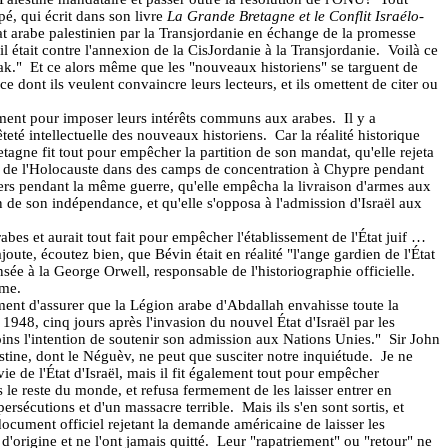
, qui écrit dans son livre
La Grande Bretagne et le Conflit Israélo-
at arabe palestinien par la Transjordanie en échange de la promesse
 était contre l'annexion de la CisJordanie à la Transjordanie.
Voilà ce
ak."
Et ce alors même que les "nouveaux historiens" se targuent de
e dont ils veulent convaincre leurs lecteurs, et ils omettent de citer ou
ement pour imposer leurs intérêts communs aux arabes.
Il y a
eté intellectuelle des nouveaux historiens.
Car la réalité historique
retagne fit tout pour empêcher la partition de son mandat, qu'elle rejeta
nts de l'Holocauste dans des camps de concentration à Chypre pendant
ciers pendant la même guerre, qu'elle empêcha la livraison d'armes aux
on de son indépendance, et qu'elle s'opposa à l'admission d'Israël aux
abes et aurait tout fait pour empêcher l'établissement de l'État juif …
joute, écoutez bien, que Bévin était en réalité "l'ange gardien de l'État
nsée à la George Orwell, responsable de l'historiographie officielle.
sme.
mment d'assurer que la Légion arabe d'Abdallah envahisse toute la
1948, cinq jours après l'invasion du nouvel État d'Israël par les
ins l'intention de soutenir son admission aux Nations Unies."
Sir John
stine, dont le Néguèv, ne peut que susciter notre inquiétude.
Je ne
e de l'État d'Israël, mais il fit également tout pour empêcher
ns le reste du monde, et refusa fermement de les laisser entrer en
persécutions et d'un massacre terrible.
Mais ils s'en sont sortis, et
ocument officiel rejetant la demande américaine de laisser les
'origine et ne l'ont jamais quitté.
Leur "rapatriement" ou "retour" ne