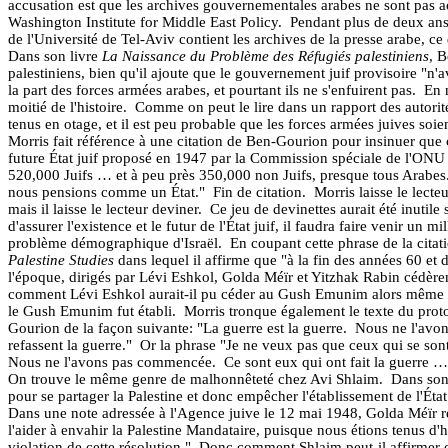
accusation est que les archives gouvernementales arabes ne sont pas a
Washington Institute for Middle East Policy.
Pendant plus de deux ans,
de l'Université de Tel-Aviv contient les archives de la presse arabe, c
Dans son livre
La Naissance du Problème des Réfugiés palestiniens
, B
palestiniens, bien qu'il ajoute que le gouvernement juif provisoire "n'a
la part des forces armées arabes, et pourtant ils ne s'enfuirent pas.
En 
moitié de l'histoire.
Comme on peut le lire dans un rapport des autorité
tenus en otage, et il est peu probable que les forces armées juives soie
Morris fait référence à une citation de Ben-Gourion pour insinuer que ce
future État juif proposé en 1947 par la Commission spéciale de l'ONU s
520,000 Juifs … et à peu près 350,000 non Juifs, presque tous Arabes
nous pensions comme un État."
Fin de citation.
Morris laisse le lect
mais il laisse le lecteur deviner.
Ce jeu de devinettes aurait été inutile 
d'assurer l'existence et le futur de l'État juif, il faudra faire venir un m
problème démographique d'Israël.
En coupant cette phrase de la cita
Palestine Studies
dans lequel il affirme que "à la fin des années 60 et
l'époque, dirigés par Lévi Eshkol, Golda Méïr et Yitzhak Rabin cédè
comment Lévi Eshkol aurait-il pu céder au Gush Emunim alors même qu
le Gush Emunim fut établi.
Morris tronque également le texte du proto
Gourion de la façon suivante: "La guerre est la guerre.
Nous ne l'avo
refassent la guerre."
Or la phrase "Je ne veux pas que ceux qui se sont 
Nous ne l'avons pas commencée.
Ce sont eux qui ont fait la guerre …
On trouve le même genre de malhonnêteté chez Avi Shlaim.
Dans son
pour se partager la Palestine et donc empêcher l'établissement de l'Ét
Dans une note adressée à l'Agence juive le 12 mai 1948, Golda Méïr re
l'aider à envahir la Palestine Mandataire, puisque nous étions tenus d
violation de cette résolution."
Donc comment Shlaim peut-il affirmer qu