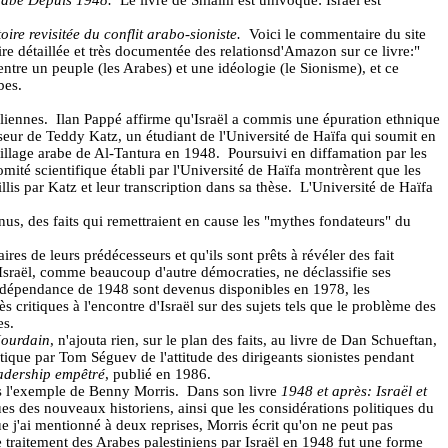
rabe Depuis 1948.
Le livre de Shlaim est univoque: Israël est
oire revisitée du conflit arabo-sioniste.
Voici le commentaire du site
ire détaillée et très documentée des relations
d'Amazon sur ce livre:
"
entre un peuple (les Arabes) et une idéologie (le Sionisme), et ce
bes.
liennes.
Ilan Pappé affirme qu'Israël a commis une épuration ethnique
nseur de Teddy Katz, un étudiant de l'Université de Haïfa qui soumit en
village arabe de Al-Tantura en 1948.
Poursuivi en diffamation par les
mité scientifique établi par l'Université de Haïfa montrèrent que les
lis par Katz et leur transcription dans sa thèse.
L'Université de Haïfa
onnus, des faits qui remettraient en cause les "mythes fondateurs" du
aires de leurs prédécesseurs et qu'ils sont prêts à révéler des fait
u'Israël, comme beaucoup d'autre démocraties, ne déclassifie ses
'Indépendance de 1948 sont devenus disponibles en 1978, les
s critiques à l'encontre d'Israël sur des sujets tels que le problème des
es.
Jourdain
, n'ajouta rien, sur le plan des faits, au livre de Dan Schueftan,
ique par Tom Séguev de l'attitude des dirigeants sionistes pendant
adership empêtré
, publié en 1986.
 l'exemple de Benny Morris.
Dans son livre
1948 et après: Israël et
ques des nouveaux historiens, ainsi que les considérations politiques du
ue j'ai mentionné à deux reprises, Morris écrit qu'on ne peut pas
 traitement des Arabes palestiniens par Israël en 1948 fut une forme