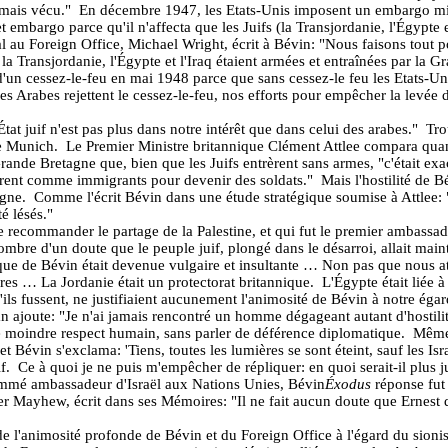
amais vécu."
En décembre 1947, les Etats-Unis imposent un embargo mili
t embargo parce qu'il n'affecta que les Juifs (la Transjordanie, l'Égypte
l au Foreign Office, Michael Wright, écrit à Bévin: "Nous faisons tout
 la Transjordanie, l'Égypte et l'Iraq étaient armées et entraînées par la Gr
d'un cessez-le-feu en mai 1948 parce que sans cessez-le feu les Etats-U
es Arabes rejettent le cessez-le-feu, nos efforts pour empêcher la levée d
État juif n'est pas plus dans notre intérêt que dans celui des arabes."
Tro
e Munich.
Le Premier Ministre britannique Clément Attlee compara quant 
ande Bretagne que, bien que les Juifs entrèrent sans armes, "c'était exa
èrent comme immigrants pour devenir des soldats."
Mais l'hostilité de 
agne.
Comme l'écrit Bévin dans une étude stratégique soumise à Attlee: "
é lésés."
 recommander le partage de la Palestine, et qui fut le premier ambassad
re d'un doute que le peuple juif, plongé dans le désarroi, allait maint
que de Bévin était devenue vulgaire et insultante … Non pas que nous att
ères … La Jordanie était un protectorat britannique.
L'Égypte était liée 
ils fussent, ne justifiaient aucunement l'animosité de Bévin à notre égar
 ajoute: "Je n'ai jamais rencontré un homme dégageant autant d'hostilit
le moindre respect humain, sans parler de déférence diplomatique.
Même 
t Bévin s'exclama: 'Tiens, toutes les lumières se sont éteint, sauf les Isra
f.
Ce à quoi je ne puis m'empêcher de répliquer: en quoi serait-il plu
mmé ambassadeur d'Israël aux Nations Unies, Bévin
Éxodus
réponse fut
 Mayhew, écrit dans ses Mémoires: "Il ne fait aucun doute que Ernest dé
 l'animosité profonde de Bévin et du Foreign Office à l'égard du sionisme