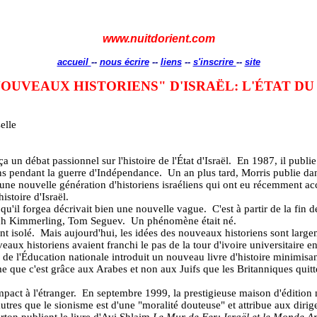
www.nuitdorient.com
accueil
--
nous écrire
--
liens
--
s'inscrire
--
site
NOUVEAUX HISTORIENS" D'ISRAËL: L'ÉTAT DU
elle
 un débat passionnel sur l'histoire de l'État d'Israël.
En 1987, il publi
ns pendant la guerre d'Indépendance.
Un an plus tard, Morris publie da
 une nouvelle génération d'historiens israéliens qui ont eu récemment ac
istoire d'Israël.
 qu'il forgea décrivait bien une nouvelle vague.
C'est à partir de la fin
aruch Kimmerling, Tom Seguev.
Un phénomène était né.
nt isolé.
Mais aujourd'hui, les idées des nouveaux historiens sont largem
ux historiens avaient franchi le pas de la tour d'ivoire universitaire en
 de l'Éducation nationale introduit un nouveau livre d'histoire minimisant 
me que c'est grâce aux Arabes et non aux Juifs que les Britanniques quittèr
pact à l'étranger.
En septembre 1999, la prestigieuse maison d'édition
autres que le sionisme est d'une "moralité douteuse" et attribue aux dirige