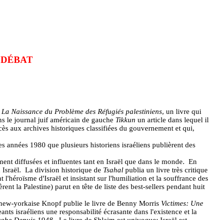
 DÉBAT
e
La Naissance du Problème des Réfugiés palestiniens
, un livre qui
ns le journal juif américain de gauche
Tikkun
un article dans lequel il
cès aux archives historiques classifiées du gouvernement et qui,
 des années 1980 que plusieurs historiens israéliens publièrent des
ent diffusées et influentes tant en Israël que dans le monde.
En
 Israël.
La division historique de
Tsahal
publia un livre très critique
l'héroïsme d'Israël et insistant sur l'humiliation et la souffrance des
ent la Palestine) parut en tête de liste des best-sellers pendant huit
 new-yorkaise Knopf publie le livre de Benny Morris
Victimes: Une
ants israéliens une responsabilité écrasante dans l'existence et la