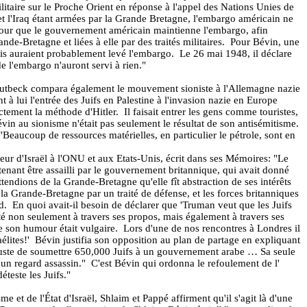
taire sur le Proche Orient en réponse à l'appel des Nations Unies de
 et l'Iraq étant armées par la Grande Bretagne, l'embargo américain ne
 pour que le gouvernement américain maintienne l'embargo, afin
ande-Bretagne et liées à elle par des traités militaires.
Pour Bévin, une
nis auraient probablement levé l'embargo.
Le 26 mai 1948, il déclare
e l'embargo n'auront servi à rien."
utbeck compara également le mouvement sioniste à l'Allemagne nazie
à lui l'entrée des Juifs en Palestine à l'invasion nazie en Europe
ctement la méthode d'Hitler.
Il faisait entrer les gens comme touristes,
Bévin au sionisme n'était pas seulement le résultat de son antisémitisme.
Beaucoup de ressources matérielles, en particulier le pétrole, sont en
eur d'Israël à l'ONU et aux Etats-Unis, écrit dans ses Mémoires: "Le
enant être assailli par le gouvernement britannique, qui avait donné
endions de la Grande-Bretagne qu'elle fît abstraction de ses intérêts
à la Grande-Bretagne par un traité de défense, et les forces britanniques
d.
En quoi avait-il besoin de déclarer que 'Truman veut que les Juifs
é non seulement à travers ses propos, mais également à travers ses
son humour était vulgaire.
Lors d'une de nos rencontres à Londres il
élites!'
Bévin justifia son opposition au plan de partage en expliquant
s juste de soumettre 650,000 Juifs à un gouvernement arabe … Sa seule
 un regard assassin."
C'est Bévin qui ordonna le refoulement de l'
teste les Juifs."
 et de l'État d'Israël, Shlaim et Pappé affirment qu'il s'agit là d'une