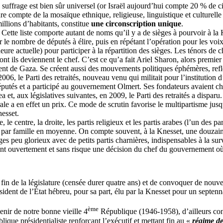
uffrage est bien sûr universel (or Israël aujourd’hui compte 20 % de cit
re compte de la mosaïque ethnique, religieuse, linguistique et culturelle 
illions d’habitants, constitue
une circonscription unique
.
 Cette liste comporte autant de noms qu’il y a de sièges à pourvoir à la K
 le nombre de députés à élire, puis en répétant l’opération pour les voix
eure actuelle) pour participer à la répartition des sièges. Les ténors de c
nt ils deviennent le chef. C’est ce qu’a fait Ariel Sharon, alors premier
ent de Gaza. Se créent aussi des mouvements politiques éphémères, refl
06, le Parti des retraités, nouveau venu qui militait pour l’institution 
éputés et a participé au gouvernement
Olmert
. Ses fondateurs avaient 
, aux législatives suivantes, en 2009, le Parti des retraités a disparu. B
e a en effet un prix. Ce mode de scrutin favorise le multipartisme jusqu
esset.
le centre, la droite, les partis religieux et les partis arabes (l’un des 
tis par famille en moyenne. On compte souvent, à la Knesset, une douzain
 peu glorieux avec de petits partis charnières, indispensables à la survi
iquent ouvertement et sans risque une décision du chef du gouvernement où i
fin de la législature (censée durer quatre ans) et de convoquer de nouvel
sident de l’État hébreu, pour sa part, élu par la Knesset pour un septen
ème
venir de notre bonne vieille 4
République (1946-1958), d’ailleurs cont
ique présidentialiste renforçant l’exécutif et mettant fin au «
régime de