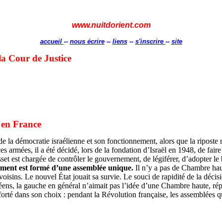
www.nuitdorient.com
accueil
--
nous écrire
--
liens
--
s'inscrire
--
site
 la Cour de Justice
s en France
 de la démocratie israélienne et son fonctionnement, alors que la riposte 
 armées, il a été décidé, lors de la fondation d’Israël en 1948, de faire 
est chargée de contrôler le gouvernement, de légiférer, d’adopter le budg
ment est formé d’une assemblée unique.
Il n’y a pas de Chambre haut
oisins. Le nouvel État jouait sa survie. Le souci de rapidité de la déci
péens, la gauche en général n’aimait pas l’idée d’une Chambre haute, rép
forté dans son choix : pendant la Révolution française, les assemblées q