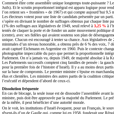
Comment élire cette assemblée unique longtemps toute-puissante ? Le s
Juifs). Et le scrutin proportionnel intégral est apparu logique pour rend
l’on retient ses « frontières » de 1967) et qui compte aujourd’hui 9,5 m
Les électeurs votent pour une liste de candidats présentée par un parti.
s’opère en divisant le nombre de suffrages obtenus par chaque liste par
(1% des suffrages aux législatives de 1949, seuil relevé à
3,25 %
à l’h
tentés de claquer la porte et de fonder un autre mouvement politique do
(centre), avec ses fidèles qui avaient soutenu son plan de désengagem
unique. Chacun est encouragé à tenter sa chance. Aux législatives de 20
minimales d’un niveau honorable, a obtenu près de 6 % des voix, 7 d
avait capturé Eichmann en Argentine en 1960. Puis le contexte changea et
photographie impeccable du pays que permet la proportionnelle intégral
Parlement. On n’a jamais vu, depuis 1949, de majorité absolue à la Kn
Les Parlements successifs comptent cinq familles de pensée : la gauche, 
pour la première fois de l’histoire d’Israël). Il y a au moins deux par
sur la base de compromis. Le premier ministre s’épuise en marchandages
élus et clientèles. Les ministres des autres partis de la coalition crit
l’exécutif et dépendent d’abord de ceux-ci.
Dissolution fréquente
En cas de blocage, la seule issue est de dissoudre l’assemblée avant la 
ministre, puis doit être approuvée par la majorité du Parlement. Le pré
de la mêlée, il peut bénéficier d’une autorité morale.
On le voit, les institutions d’Israël évoquent, pour un Français, le sou
rêvent-ils d’un de Gaulle qui, comme lui en 1958, fonderait une Républ