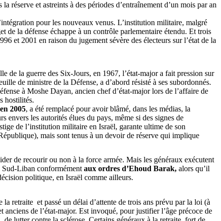
s la réserve et astreints à des périodes d’entraînement d’un mois par an
’intégration pour les nouveaux venus. L’institution militaire, malgré
get de la défense échappe à un contrôle parlementaire étendu. Et trois
 1996 et 2001 en raison du jugement sévère des électeurs sur l’état de la
lle de la guerre des Six-Jours, en 1967, l’état-major a fait pression sur
euille de ministre de la Défense, a d’abord résisté à ses subordonnés.
Défense à Moshe Dayan, ancien chef d’état-major lors de l’affaire de
 hostilités.
 en 2005
, a été remplacé pour avoir blâmé, dans les médias, la
urs envers les autorités élues du pays, même si des signes de
e de l’institution militaire en Israël, garante ultime de son
IIe République), mais sont tenus à un devoir de réserve qui implique
écider de recourir ou non à la force armée. Mais les généraux exécutent
r du Sud-Liban conformément
aux ordres d’
Ehoud
Barak,
alors qu’il
 décision politique, en Israël comme ailleurs.
 la retraite
et passé un délai d’attente de trois ans prévu par la loi (à
anciens de l’état-major. Est invoqué, pour justifier l’âge précoce de
de lutter contre la sclérose. Certains généraux à la retraite, fort de