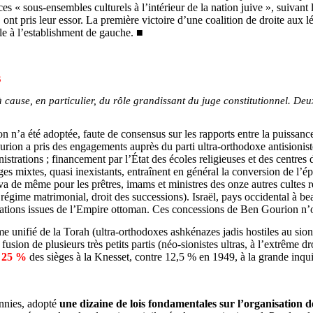
ces « sous-ensembles culturels à l’intérieur de la nation juive », suiva
, ont pris leur essor. La première victoire d’une coalition de droite aux
le à l’establishment de gauche.
■
s
à cause, en particulier, du rôle grandissant du juge constitutionnel. Deux
on n’a été adoptée, faute de consensus sur les rapports entre la puissance 
ourion a pris des engagements auprès du parti ultra-orthodoxe antision
nistrations ; financement par l’État des écoles religieuses et des centr
iages mixtes, quasi inexistants, entraînent en général la conversion de 
en va de même pour les prêtres, imams et ministres des onze autres cultes 
ion, régime matrimonial, droit des successions). Israël, pays occidental à
 nations issues de l’Empire ottoman. Ces concessions de Ben Gourion n’o
e unifié de la Torah (ultra-orthodoxes ashkénazes jadis hostiles au sio
e fusion de plusieurs très petits partis (néo-sionistes ultras, à l’extrême
t
25 %
des sièges à la Knesset, contre 12,5 % en 1949, à la grande inqui
ennies, adopté
une dizaine de lois fondamentales sur l’organisation d