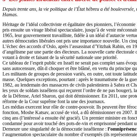
Depuis trente ans, la vie politique de l’État hébreu a été bouleversée, r
Hamas.
Héritage de l’idéal collectiviste et égalitaire des pionniers, l’économi
pris ensuite un virage libéral spectaculaire, jusqu’à de venir méconnai
1965, leur gouvernement travailliste, fidèle à un idéal d’autarcie vertu
autres démocraties libérales ont pris une importance nouvelle. Un ci
L’échec des accords d’Oslo, après l’assassinat d’Yitzhak Rabin, en 1995
d’angélisme par une partie des électeurs. La nouvelle carte électorale
votant à droite et faisant de la sécurité nationale une priorité.
Ce tableau de l’esprit public en Israël ne serait pas complet sans évo
sans autocensure, dût-il choquer et être blâmé, en vertu du principe qu
Les militants de groupes de pression variés, en outre, ont toute latitud
masse. Quelques exceptions, pourtant : après le traumatisme de la g
1982, au lendemain des massacres de civils palestiniens à Sabra et
Cha
les yeux de soldats israéliens qui reçurent l’ordre de ne pas bouger), 
de la Défense, Ariel Sharon, qui doit démissionner. En 2011, une protesta
réforme de la Cour suprême font la une des journaux.
Les médias exercent leur rôle de contre-pouvoir. Ils peuvent être féroc
fonction, Moshe
Katsav
, accusé de viol, a dû démissionner en 2007. I
cinq ans (l’intéressé a ensuite été gracié). Un premier ministre en fonc
condamné pour avoir touché des pots-de-vin et emprisonné pendant u
Demeure une singularité de la démocratie israélienne :
l’omniprésenc
l’augmentation spectaculaire du nombre d’exemptés (ils représenterai