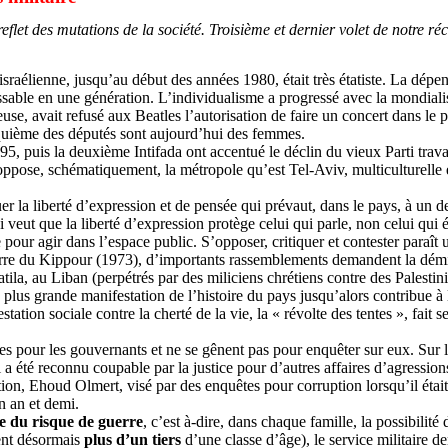
eflet des mutations de la société. Troisième et dernier volet de notre réci
e israélienne, jusqu’au début des années 1980, était très étatiste. La dépe
ssable en une génération. L’individualisme a progressé avec la mondialisa
euse, avait refusé aux Beatles l’autorisation de faire un concert dans le 
nquième des députés sont aujourd’hui des femmes.
, puis la deuxième Intifada ont accentué le déclin du vieux Parti travail
 oppose, schématiquement, la métropole qu’est Tel-Aviv, multiculturelle 
quer la liberté d’expression et de pensée qui prévaut, dans le pays, à u
i veut que la liberté d’expression protège celui qui parle, non celui qu
e pour agir dans l’espace public. S’opposer, critiquer et contester paraî
uerre du Kippour (1973), d’importants rassemblements demandent la dém
tila
, au Liban (perpétrés par des miliciens chrétiens contre des Palestin
la plus grande manifestation de l’histoire du pays jusqu’alors contribue
tion sociale contre la cherté de la vie, la « révolte des tentes », fait se
es pour les gouvernants et ne se gênent pas pour enquêter sur eux. Sur la
l a été reconnu coupable par la justice pour d’autres affaires d’agressi
tion,
Ehoud
Olmert
, visé par des enquêtes pour corruption lorsqu’il éta
n an et demi.
e du risque de guerre
, c’est à-dire, dans chaque famille, la possibilité
ent désormais
plus d’un tiers
d’une classe d’âge), le service militaire de