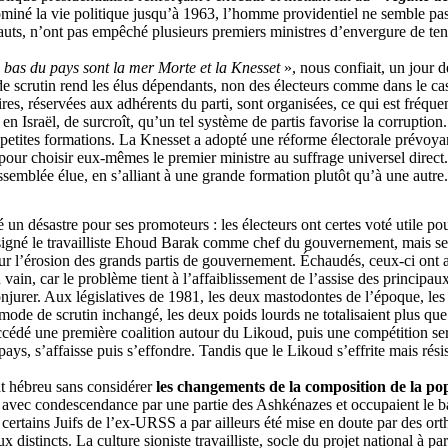
ominé la vie politique jusqu’à 1963, l’homme providentiel ne semble pas u
fauts, n’ont pas empêché plusieurs premiers ministres d’envergure de teni
s bas du pays sont la mer Morte et la Knesset
», nous confiait, un jour 
 scrutin rend les élus dépendants, non des électeurs comme dans le cas 
imaires, réservées aux adhérents du parti, sont organisées, ce qui est fré
Israël, de surcroît, qu’un tel système de partis favorise la corruption. 
 petites formations. La Knesset a adopté une réforme électorale prévoyant
our choisir eux-mêmes le premier ministre au suffrage universel direct. L
assemblée élue, en s’alliant à une grande formation plutôt qu’à une autre.
é un désastre pour ses promoteurs : les électeurs ont certes voté utile p
gné le travailliste
Ehoud
Barak comme chef du gouvernement, mais s
ur l’érosion des grands partis de gouvernement. Échaudés, ceux-ci ont a
n vain, car le problème tient à l’affaiblissement de l’assise des principa
er. Aux législatives de 1981, les deux mastodontes de l’époque, les trav
ode de scrutin inchangé, les deux poids lourds ne totalisaient plus que 
cédé une première coalition autour du Likoud, puis une compétition ser
u pays, s’affaisse puis s’effondre. Tandis que le Likoud s’effrite mais rés
at hébreu sans considérer
les changements de la composition de la po
dés avec condescendance par une partie des Ashkénazes et occupaient le bas 
e certains Juifs de l’ex-URSS a par ailleurs été mise en doute par des o
istincts. La culture sioniste travailliste, socle du projet national à par