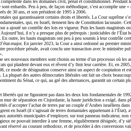
 compétente dans les domaines civil, pénal et constitutionnel. Pendant le
e sont enhardis. Peu à peu, de façon méthodique, s’est
accomplie
une « r
s de 30 ans, et son président de 1995 à 2006.
ales qui garantissaient certains droits et libertés. La Cour suprême s’est
ondamentales, qui, en Israël, tiennent lieu de Constitution lacunaire. Cet
our a ajouté un contrôle des lois en vigueur. Puis les hauts magistrats on
ir. Aujourd’hui, il n’y a presque plus de
prérequis
: justiciables de l’État 
. En outre, les hauts magistrats ont peu à peu soumis à leur contrôle cert
d’état-major. En janvier 2023, la Cour a ainsi ordonné au premier minis
utre procédure pénale, avait conclu une transaction avec le ministère publ
».
que ses nouveaux membres sont choisis au terme d’un processus où les auto
ats qui plaident devant eux et rêvent d’y finir leur carrière. Et, en 200
08, ce mode de désignation conserve ainsi un aspect de cooptation et es
s
. La plupart des autres démocraties libérales ont fait un choix beaucoup 
iment du Sénat, ce qui, au gré des alternances, garantit un certain plur
 et libertés qui ne figuraient pas dans les deux lois fondamentales de 199
un mur de séparation en Cisjordanie, la haute juridiction a exigé, dans 
ités d’accepter l’achat de terres par un couple d’Arabes israéliens dans u
grent en Israël (il s’agissait de terres domaniales appartenant à l’État),
ux autorités municipales d’employer, sur tout panneau indicateur, non se
religieux ne pouvait interdire à une femme, régulièrement désignée, d’y s
vant réservé au courant orthodoxe, et de procéder à des conversions vala