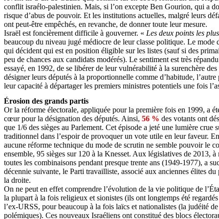
conflit israélo-palestinien. Mais, si l’on excepte Ben Gourion, qui a d
risque d’abus de pouvoir. Et les institutions actuelles, malgré leurs dé
ont peut-être empêchés, en revanche, de donner toute leur mesure.
Israël est foncièrement difficile à gouverner. «
Les deux points les plu
beaucoup du niveau jugé médiocre de leur classe politique. Le mode de
qui décident qui est en position éligible sur les listes (sauf si des pr
peu de chances aux candidats modérés). Le sentiment est très répandu en 
essayé, en 1992, de se libérer de leur vulnérabilité à la surenchère des
désigner leurs députés à la proportionnelle comme d’habitude, l’autre p
leur capacité à départager les premiers ministres potentiels une fois l’
Érosion des grands partis
Or la réforme électorale, appliquée pour la première fois en 1999, a ét
cœur pour la désignation des députés. Ainsi,
56 %
des votants ont dési
que 1/6 des sièges au Parlement. Cet épisode a jeté une lumière crue s
traditionnel dans l’espoir de provoquer un vote utile en leur faveur. E
aucune réforme technique du mode de scrutin ne semble pouvoir le conjur
ensemble, 95 sièges sur 120 à la Knesset. Aux législatives de 2013, à m
toutes les combinaisons pendant presque trente ans (1949-1977), a suc
décennie suivante, le Parti travailliste, associé aux anciennes élites d
la droite.
On ne peut en effet comprendre l’évolution de la vie politique de l’Ét
la plupart à la fois religieux et sionistes (ils ont longtemps été regar
l’ex-URSS, pour beaucoup à la fois laïcs et nationalistes (la judéité d
polémiques). Ces nouveaux Israéliens ont constitué des blocs électoraux d