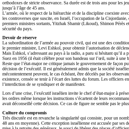
orthodoxes de stricte observance. Sa durée est de trois ans pour les je
jusqu’à l’âge de 45 ans.
L’armée, où le respect de la hiérarchie et de la discipline coexiste av
les controverses que suscite, en Israël, l’occupation de la Cisjordanie
premiers ministres sortants, Yitzhak Shamir (Likoud), Shimon Pérès e
sécurité du pays.
Devoir de réserve
La subordination de l’armée au pouvoir civil, qui est une des conditions 
le premier ministre, Levi Eshkol, pour obtenir l’autorisation de déclen
Mais Eshkol, s’adressant au pays à la radio, a paru si hésitant qu’il 
Suez en 1956 (il était célèbre pour son bandeau sur l’œil, suite à une
Reste que l’état-major ne critique jamais le gouvernement de façon pu
décision de l’exécutif. Il est généralement admis que la société israél
mécontentement peuvent, le cas échéant, être décelés par les observate
existence, censée se tenir à l’écart des luttes du forum. Les officiers e
l’interdiction de se syndiquer et de manifester.
Lors d’une crise, l’exécutif israélien invite le chef d’état-major à pr
les ordres même lorsque les instructions s’écartent de leurs recomma
avait déconseillé cette décision. Ce cas de figure ne semble pas le plus 
Culture du compromis
Très discutée est en revanche la singularité qui consiste, pour un nombr
48 ans en moyenne). Cette exception israélienne est accusée par ses dé
mise à la retraite des généraux, le souci de libérer des places d’officie