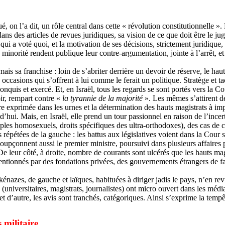
joué, on l’a dit, un rôle central dans cette « révolution constitutionnell
dans des articles de revues juridiques, sa vision de ce que doit être le ju
qui a voté quoi, et la motivation de ses décisions, strictement juridique
n minorité rendent publique leur contre-argumentation, jointe à l’arrêt,
mais sa franchise : loin de s’abriter derrière un devoir de réserve, le ha
s occasions qui s’offrent à lui comme le ferait un politique. Stratège et t
onquis et exercé. Et, en Israël, tous les regards se sont portés vers la
oir, rempart contre «
la tyrannie de la majorité
». Les mêmes s’attirent de
aire exprimée dans les urnes et la détermination des hauts magistrats à i
’hui. Mais, en Israël, elle prend un tour passionnel en raison de l’incert
uples homosexuels, droits spécifiques des ultra-orthodoxes), des cas de c
 répétées de la gauche : les battus aux législatives voient dans la Cour s
soupçonnent aussi le premier ministre, poursuivi dans plusieurs affaires 
leur côté, à droite, nombre de courants sont ulcérés que les hauts magis
tionnés par des fondations privées, des gouvernements étrangers de faço
ashkénazes, de gauche et laïques, habituées à diriger jadis le pays, n’en
rs (universitaires, magistrats, journalistes) ont micro ouvert dans les mé
et d’autre, les avis sont tranchés, catégoriques. Ainsi s’exprime la tem
s militaire