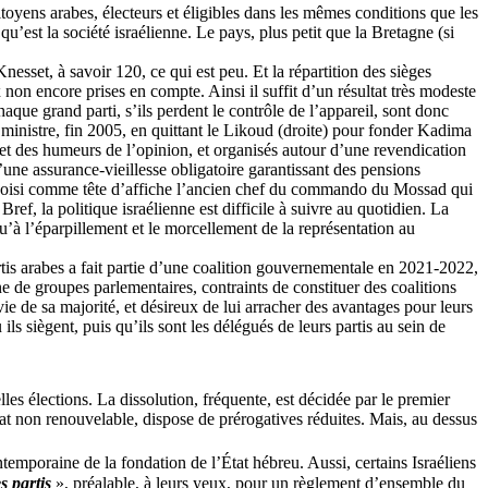
oyens arabes, électeurs et éligibles dans les mêmes conditions que les
qu’est la société israélienne. Le pays, plus petit que la Bretagne (si
nesset, à savoir 120, ce qui est peu. Et la répartition des sièges
 non encore prises en compte. Ainsi il suffit d’un résultat très modeste
haque grand parti, s’ils perdent le contrôle de l’appareil, sont donc
 ministre, fin 2005, en quittant le Likoud (droite) pour fonder
Kadima
et des humeurs de l’opinion, et organisés autour d’une revendication
d’une assurance-vieillesse obligatoire garantissant des pensions
choisi comme tête d’affiche l’ancien chef du commando du Mossad qui
ref, la politique israélienne est difficile à suivre au quotidien. La
’à l’éparpillement et le morcellement de la représentation au
partis arabes a fait partie d’une coalition gouvernementale en 2021-2022,
e de groupes parlementaires, contraints de constituer des coalitions
e de sa majorité, et désireux de lui arracher des avantages pour leurs
ls siègent, puis qu’ils sont les délégués de leurs partis au sein de
les élections. La dissolution, fréquente, est décidée par le premier
nat non renouvelable, dispose de prérogatives réduites. Mais, au dessus
emporaine de la fondation de l’État hébreu. Aussi, certains Israéliens
s partis
», préalable, à leurs yeux, pour un règlement d’ensemble du