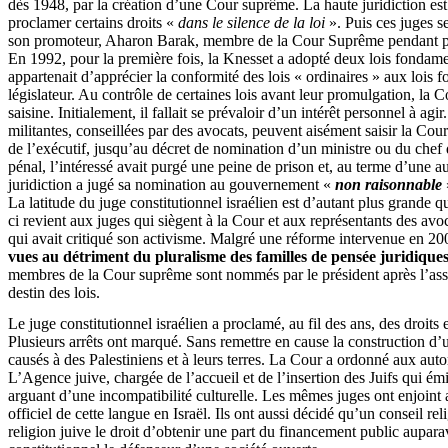
dès 1948, par la création d’une Cour suprême. La haute juridiction est
proclamer certains droits «
dans le silence de la loi
». Puis ces juges s
son promoteur, Aharon Barak, membre de la Cour Suprême pendant prè
En 1992, pour la première fois, la Knesset a adopté deux lois fondament
appartenait d’apprécier la conformité des lois « ordinaires » aux lois f
législateur. Au contrôle de certaines lois avant leur promulgation, la C
saisine. Initialement, il fallait se prévaloir d’un intérêt personnel à ag
militantes, conseillées par des avocats, peuvent aisément saisir la Cour
de l’exécutif, jusqu’au décret de nomination d’un ministre ou du chef 
pénal, l’intéressé avait purgé une peine de prison et, au terme d’une a
juridiction a jugé sa nomination au gouvernement «
non raisonnable
La latitude du juge constitutionnel israélien est d’autant plus grande 
ci revient aux juges qui siègent à la Cour et aux représentants des avoc
qui avait critiqué son activisme. Malgré une réforme intervenue en 20
vues au détriment du pluralisme des familles de pensée juridique
membres de la Cour suprême sont nommés par le président après l’assent
destin des lois.
Le juge constitutionnel israélien a proclamé, au fil des ans, des droits
Plusieurs arrêts ont marqué. Sans remettre en cause la construction d’
causés à des Palestiniens et à leurs terres. La Cour a ordonné aux autor
L’Agence juive, chargée de l’accueil et de l’insertion des Juifs qui émi
arguant d’une incompatibilité culturelle. Les mêmes juges ont enjoint a
officiel de cette langue en Israël. Ils ont aussi décidé qu’un conseil 
religion juive le droit d’obtenir une part du financement public aupara