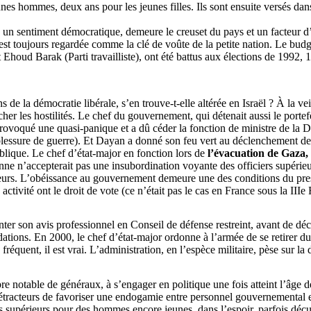
unes hommes, deux ans pour les jeunes filles. Ils sont ensuite versés dan
ec un sentiment démocratique, demeure le creuset du pays et un facteur d
, est toujours regardée comme la clé de voûte de la petite nation. Le bud
t
Ehoud
Barak (Parti travailliste), ont été battus aux élections de 1992,
de la démocratie libérale, s’en trouve-t-elle altérée en Israël ? À la vei
cher les hostilités. Le chef du gouvernement, qui détenait aussi le portef
a provoqué une quasi-panique et a dû céder la fonction de ministre de la 
 blessure de guerre). Et Dayan a donné son feu vert au déclenchement des
blique. Le chef d’état-major en fonction lors de
l’évacuation de Gaza,
ienne n’accepterait pas une insubordination voyante des officiers supérie
urs. L’obéissance au gouvernement demeure une des conditions du prestig
n activité ont le droit de vote (ce n’était pas le cas en France sous la I
ésenter son avis professionnel en Conseil de défense restreint, avant de d
ndations. En 2000, le chef d’état-major ordonne à l’armée de se retire
fréquent, il est vrai. L’administration, en l’espèce militaire, pèse sur la
e notable de généraux, à s’engager en politique une fois atteint l’âge de
tracteurs de favoriser une endogamie entre personnel gouvernemental et 
rs supérieurs pour des hommes encore jeunes, dans l’espoir, parfois déçu, 