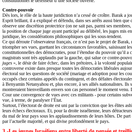
constitutionnel le défenseur d’une société ouverte.
Contre-pouvoir
Dès lors, le rôle de la haute juridiction n’a cessé de croître. Barak a 
Esprit brillant, il a expliqué et défendu, dans ses arrêts aussi bien que 
observe une discrétion protectrice (on ne sait pas, parmi ses membres, 
la position de chaque juge ayant participé au délibéré, les juges mis e
juridique, les considérations philosophiques qui les sous-tendent.
Ce qui déroute l’observateur français, ce n’est pas le projet de Barak, 
triompher ses vues, guettant les circonstances favorables, saisissant le
constitutionnelles des démocraties, pour l’étendue du pouvoir qu’il a c
magistrats sont très applaudis par la gauche, qui salue ce contre-pouv
juges
», le désir de faire échec, dans les prétoires, à la volonté popul
controverse existe dans presque toutes les démocraties libérales aujourd
électoral sur les questions de société (mariage et adoption pour les co
occupés chez certains appelés du contingent, et des défaites électorales
à Benyamin Netanyahou et, plus encore, à ses alliés nationalistes. Ils 
montreraient bienveillants envers son cas personnel le moment venu. De 
Cour une convergence de vues avec ces militants - pour certains subven
vue, à terme, de paralyser l’État.
Surtout, l’électorat de droite est uni par la conviction que les élites 
leurs échecs électoraux. Et, pour la droite israélienne, leurs détracteu
du mal de leur pays sous les applaudissements de leurs hôtes. De part 
par l’actuelle majorité, et qui divise profondément le pays.
3 -Les jeunes Israéliens entre liberté de pensée et treilli