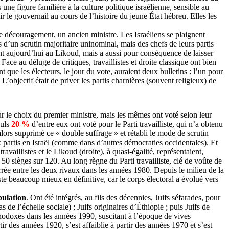
ne figure familière à la culture politique israélienne, sensible au
r le gouvernail au cours de l’histoire du jeune État hébreu. Elles les
de découragement, un ancien ministre. Les Israéliens se plaignent
d’un scrutin majoritaire uninominal, mais des chefs de leurs partis
quent aujourd’hui au Likoud, mais a aussi pour conséquence de laisser
Face au déluge de critiques, travaillistes et
droite classique
ont bien
 que les électeurs, le jour du vote, auraient deux bulletins : l’un pour
’objectif était de priver les partis charnières (souvent religieux) de
our le choix du premier ministre, mais les mêmes ont voté selon leur
euls
20 %
d’entre eux ont voté pour le Parti travailliste, qui n’a obtenu
lors supprimé ce « double suffrage » et rétabli le mode de scrutin
ux partis en Israël (comme dans d’autres démocraties occidentales). Et
aillistes et le Likoud (droite), à quasi-égalité, représentaient,
50 sièges sur 120. Au long règne du Parti travailliste, clé de voûte de
rée entre les deux rivaux dans les années 1980. Depuis le milieu de la
iste beaucoup mieux en définitive, car le corps électoral a évolué vers
pulation
. Ont été intégrés, au fils des décennies, Juifs séfarades, pour
de l’échelle sociale) ; Juifs originaires d’Éthiopie ; puis Juifs de
rthodoxes dans les années 1990, suscitant à l’époque de vives
tir des années 1920, s’est affaiblie à partir des années 1970 et s’est