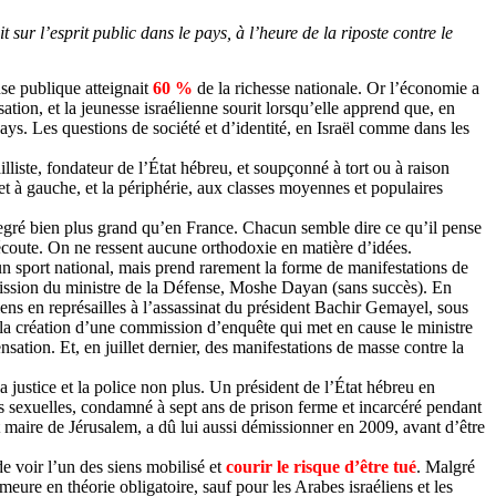
t sur l’esprit public dans le pays, à l’heure de la riposte contre le
nse publique atteignait
60 %
de la richesse nationale. Or l’économie a
tion, et la jeunesse israélienne sourit lorsqu’elle apprend que, en
pays. Les questions de société et d’identité, en Israël comme dans les
liste, fondateur de l’État hébreu, et soupçonné à tort ou à raison
et à gauche, et la périphérie, aux classes moyennes et populaires
n degré bien plus grand qu’en France. Chacun semble dire ce qu’il pense
i écoute. On ne ressent aucune orthodoxie en matière d’idées.
t un sport national, mais prend rarement la forme de manifestations de
ission du ministre de la Défense, Moshe Dayan (sans succès). En
iens en représailles à l’assassinat du président Bachir Gemayel, sous
 à la création d’une commission d’enquête qui met en cause le ministre
nsation. Et, en juillet dernier, des manifestations de masse contre la
 justice et la police non plus. Un président de l’État hébreu en
ons sexuelles, condamné à sept ans de prison ferme et incarcéré pendant
it maire de Jérusalem, a dû lui aussi démissionner en 2009, avant d’être
 de voir l’un des siens mobilisé et
courir le risque d’être tué
. Malgré
meure en théorie obligatoire, sauf pour les Arabes israéliens et les