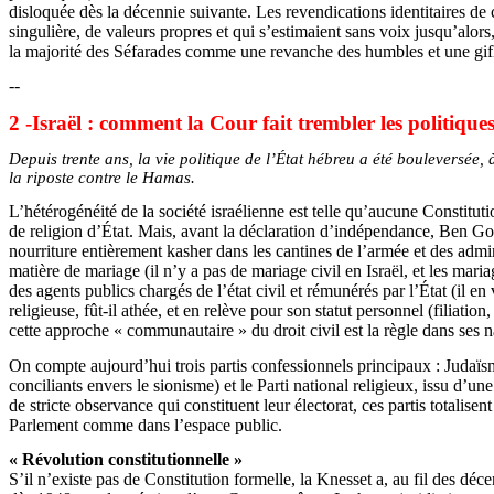
disloquée dès la décennie suivante. Les revendications identitaires de 
singulière, de valeurs propres et qui s’estimaient sans voix jusqu’alors
la majorité des Séfarades comme une revanche des humbles et une gif
--
2 -Israël : comment la Cour fait trembler les politique
Depuis trente ans, la vie politique de l’État hébreu a été bouleversée, 
la riposte contre le Hamas.
L’hétérogénéité de la société israélienne est telle qu’aucune Constituti
de religion d’État. Mais, avant la déclaration d’indépendance, Ben G
nourriture entièrement kasher dans les cantines de l’armée et des admi
matière de mariage (il n’y a pas de mariage civil en Israël, et les mar
des agents publics chargés de l’état civil et rémunérés par l’État (il 
religieuse, fût-il athée, et en relève pour son statut personnel (filiat
cette approche « communautaire » du droit civil est la règle dans ses
On compte aujourd’hui trois partis confessionnels principaux : Judaïsm
conciliants envers le sionisme) et le Parti national religieux, issu d’un
de stricte observance qui constituent leur électorat, ces partis totalisen
Parlement comme dans l’espace public.
« Révolution constitutionnelle »
S’il n’existe pas de Constitution formelle, la Knesset a, au fil des déc