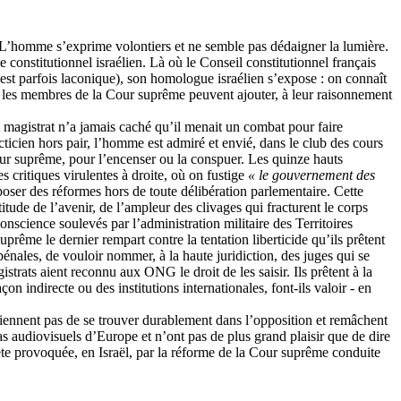
e ». L’homme s’exprime volontiers et ne semble pas dédaigner la lumière.
ge constitutionnel israélien. Là où le Conseil constitutionnel français
, est parfois laconique), son homologue israélien s’expose : on connaît
 et les membres de la Cour suprême peuvent ajouter, à leur raisonnement
ut magistrat n’a jamais caché qu’il menait un combat pour faire
acticien hors pair, l’homme est admiré et envié, dans le club des cours
 Cour suprême, pour l’encenser ou la conspuer. Les quinze hauts
s critiques virulentes à droite, où on fustige
« le gouvernement des
mposer des réformes hors de toute délibération parlementaire. Cette
itude de l’avenir, de l’ampleur des clivages qui fracturent le corps
onscience soulevés par l’administration militaire des Territoires
uprême le dernier rempart contre la tentation liberticide qu’ils prêtent
pénales, de vouloir nommer, à la haute juridiction, des juges qui se
trats aient reconnu aux ONG le droit de les saisir. Ils prêtent à la
n indirecte ou des institutions internationales, font-ils
valoir -
en
 reviennent pas de se trouver durablement dans l’opposition et remâchent
dias audiovisuels d’Europe et n’ont pas de plus grand plaisir que de dire
pête provoquée, en Israël, par la réforme de la Cour suprême conduite