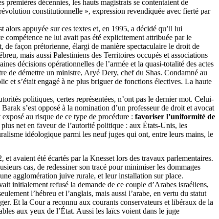
s premières décennies, les hauts magistrats se contentaient de
évolution constitutionnelle », expression revendiquée avec fierté par
 alors appuyée sur ces textes et, en 1995, a décidé qu’il lui
te compétence ne lui avait pas été explicitement attribuée par le
t, de façon prétorienne, élargi de manière spectaculaire le droit de
hébreu, mais aussi Palestiniens des Territoires occupés et associations
aines décisions opérationnelles de l’armée et la quasi-totalité des actes
tre de démettre un ministre,
Aryé
Dery
, chef du
Shas
. Condamné au
ic et s’était engagé à ne plus briguer de fonctions électives. La haute
rités politiques, certes représentées, n’ont pas le dernier mot. Celui-
5, Barak s’est opposé à la nomination d’un professeur de droit et avocat
t exposé au risque de ce type de procédure :
favoriser l’uniformité de
plus net en faveur de l’autorité politique : aux États-Unis, les
alisme idéologique parmi les neuf juges qui ont, entre leurs mains, le
2, et avaient été écartés par la Knesset lors des travaux parlementaires.
plusieurs cas, de redessiner son tracé pour minimiser les dommages
ne agglomération juive rurale, et leur installation sur place.
 avait initialement refusé la demande de ce couple d’Arabes israéliens,
ulement l’hébreu et l’anglais, mais aussi l’arabe, en vertu du statut
iéger. Et la Cour a reconnu aux courants conservateurs et libéraux de la
bles aux yeux de l’État. Aussi les laïcs voient dans le juge