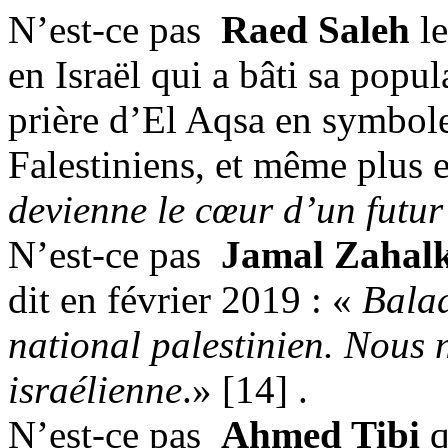
N’est-ce pas
Raed
Saleh
le
en Israël qui a bâti sa popul
prière d’El
Aqsa
en symbole 
Falestiniens
, et même plus 
devienne le cœur d’un futur 
N’est-ce pas
Jamal
Zahal
dit en février 2019 : «
Bala
national palestinien. Nous
israélienne
.» [14
] .
N’est-ce pas
Ahmed
Tibi
q