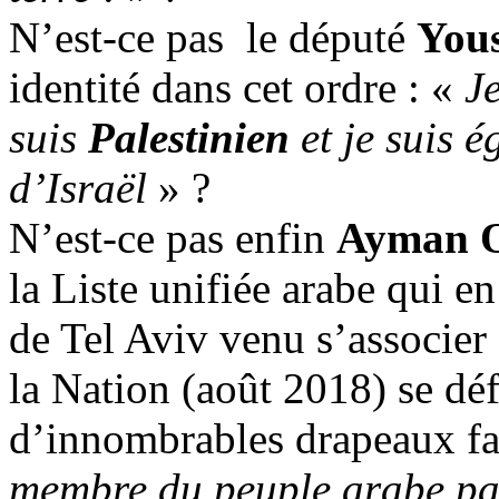
N’est-ce pas le député
You
identité dans cet ordre : «
J
suis
Palestinien
et je suis é
d’Israël
» ?
N’est-ce pas enfin
Ayman
la Liste unifiée arabe qui en
de Tel
Aviv
venu s’associer 
la Nation (août 2018) se défi
d’innombrables drapeaux
f
membre du peuple arabe pale