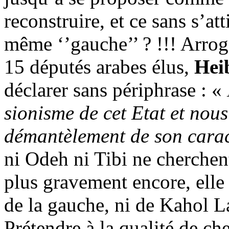
reconstruire, et ce sans s’at
même ‘’gauche’’ ? !!! Arro
15 députés arabes élus,
Hei
déclarer sans périphrase : «
sionisme de cet Etat et nous
démantèlement de son caract
ni
Odeh
ni
Tibi
ne cherchen
plus gravement encore, elle 
de la gauche, ni de
Kahol
La
Prétendre à la qualité de ch