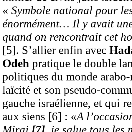
«
Symbole national pour les
énormément… Il y avait une
quand on rencontrait cet 
[5]. S’allier enfin avec
Had
Odeh
pratique le double la
politiques du monde arabo-
laïcité et son pseudo-commu
gauche israélienne, et qui re
aux siens [6] : «
A l’occasio
Miraj
[7]
, je salue tous le