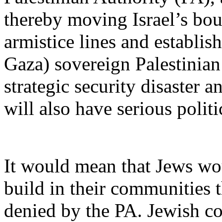
thereby
moving
Israel’s
bou
armistice
lines
and
establis
Gaza)
sovereign
Palestinian
strategic
security
disaster
a
will
also
have
serious
politi
It
would
mean
that
Jews
wo
build
in
their
communities
denied
by the PA.
Jewish
c