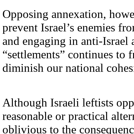
Opposing
annexation
,
howe
prevent
Israel’s
enemies
fr
and
engaging
in anti-Israel
“
settlements
” continues to 
diminish
our
national
cohes
Although
Israeli
leftists
opp
reasonable
or
practical
alter
oblivious
to the
consequenc