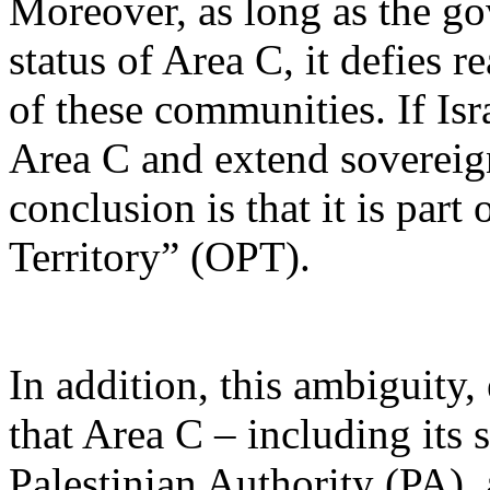
Moreover
, as long as the
go
status
of Area C,
it
defies
re
of
these
communities
. If Is
Area C and
extend
sovereig
conclusion
is
that
it
is
part o
Territory
” (OPT).
In addition,
this
ambiguity
,
that
Area C –
including
its
Palestinian
Authority
(PA),