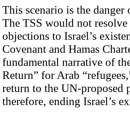
This scenario
is
the danger o
The TSS
would
not
resolve
objections to
Israel’s
existe
Covenant and Hamas Chart
fundamental
narrative of th
Return” for
Arab
“
refugees
return to the UN-
proposed
p
therefore
,
ending
Israel’s
ex