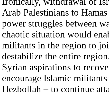
Ironically
,
withdrawal
of
Is
Arab
Palestinians
to Hamas 
power
struggles
between
wa
chaotic
situation
would
ena
militants in the
region
to
jo
destabilize
the
entire
region
Syrian
aspirations to
recove
encourage
Islamic
militants
Hezbollah – to continue
att