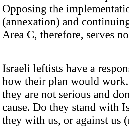
Opposing
the
implementati
(
annexation
) and
continuin
Area C,
therefore
, serves n
Israeli
leftists
have
a
respons
how
their
plan
would
work
they
are not
serious
and
don
cause. Do
they
stand
with
Is
they
with
us, or
against
us (