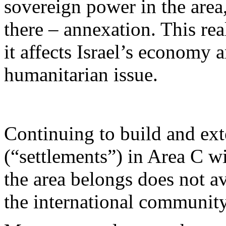
sovereign
power in the area
there
–
annexation
. This re
it
affects
Israel’s
economy
a
humanitarian
issue.
Continuing
to
build
and
ex
(“
settlements
”) in Area C
wi
the area
belongs
does
not
a
the international
communit