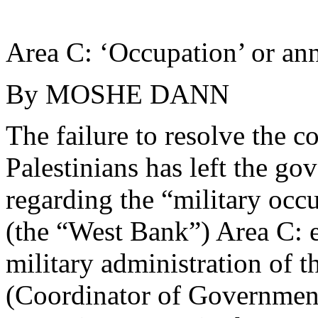
Area C: ‘Occupation’ or
an
By MOSHE DANN
The
failure
to
resolve
the
co
Palestinians
has
left
the
gov
regarding
the “
military
occu
(the “West Bank”) Area C:
military
administration of 
(
Coordinator
of
Governmen