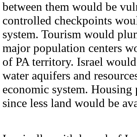
between
them
would
be
vul
controlled
checkpoints
wou
system.
Tourism
would
plu
major population
centers
w
of PA
territory
. Israel
would
water
aquifers
and
resource
economic
system.
Housing
since
less
land
would
be
ava