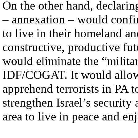
On the
other
hand,
declarin
–
annexation
–
would
conf
to live in
their
homeland a
constructive, productive fut
would
eliminate
the “
milita
IDF/COGAT. It
would
allo
apprehend
terrorists
in PA
t
strengthen
Israel’s
security
area to live in
peace
and
en