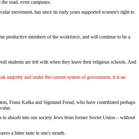
 the road,
even
campuses
.
ecular
movement
, has
since
its
early
years
supported
women's
right to
me
productive
members
of the
workforce
, and
will
continue to
be
a
redi
students
are
left
with
when
they
leave
their
religious
schools
. And
eak
majority
and
under
the
current
system of
government
,
it
is
an
instein, Franz Kafka and Sigmund Freud,
who
have
contributed
perhaps
ecular
.
s to
absorb
into
our
society
Jews
from
former Soviet Union –
without
eaves
a bitter taste in
one's
mouth
.