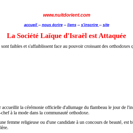
www.nuitdorient.com
accueil
--
nous écrire
--
liens
--
s'inscrire
--
site
La Société Laïque d'Israël est Attaquée
ls sont faibles et s'affaiblissent face au pouvoir croissant des orthodoxe
r accueillir la cérémonie officielle d'allumage du flambeau le jour de l
vre-chef à la mode dans la communauté orthodoxe.
'une femme religieuse ou d'une candidate à un concours de beauté, est b
lère.