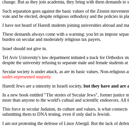
change. But as
they
join
academia
,
they
bring
with
them
demands
to
Such
separation
goes
against
the basic values of the
Zionist
movemen
vote and
be
elected
,
despite
religious
orthodoxy
and the
policies
in pl
I have not
heard
of
Haredi
students
joining
universities
abroad
and
ma
These
demands
always
come
with
a warning:
you
let us impose
separ
burden
on
secular
and
moderately
religious
tax
payers
.
Israel
should
not
give
in.
Tel
Aviv
University's
law
department
initiated
a
track
for
Orthodox
st
despite
the
university
refusing
to
separate
male and
female
students
at
Secular
society
is
under
attack
, as are
its
basic values. Non-
religious
a
under
-
represented
majority
.
Haredi
Jews
are a
minority
in
Israeli
society,
but
they
have and are
In a new book
entitled
"The stories of
Secular
Jews
", former justice
m
more
than
anyone
to the
world's
cultual
and
scientific
endeavors
. All
This force in
secular
Judaism
,
its
culture and values,
is
what
connects
submitting
them
to DNA
testing
,
even
if
only
dad
is
Jewish
.
I
am
not
protesting
the
defense
of
Linor
Abergil
. But the
lack
of
defen