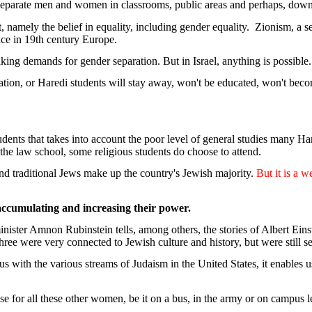
separate
men and
women
in
classrooms
, public areas and
perhaps
, down
t
,
namely
the
belief
in
equality
,
including
gender
equality
.
Zionism
, a
s
ace in 19th
century
Europe.
king
demands
for
gender
separation
. But in Israel,
anything
is
possible.
ation
, or
Haredi
students
will
stay
away
,
won't
be
educated
,
won't
beco
udents
that
takes
into
account
the
poor
level
of
general
studies
many
Ha
the
law
school
,
some
religious
students
do
choose
to attend.
nd
traditional
Jews
make
up the
country's
Jewish
majority
.
But
it
is
a
w
accumulating
and
increasing
their
power.
inister
Amnon Rubinstein tells,
among
others
, the stories of Albert E
three
were
very
connected
to
Jewish
culture and
history
, but
were
still
s
us
with
the
various
streams
of
Judaism
in the United States,
it
enables
u
se
for all
these
other
women
,
be
it
on a bus, in the
army
or on campus
l