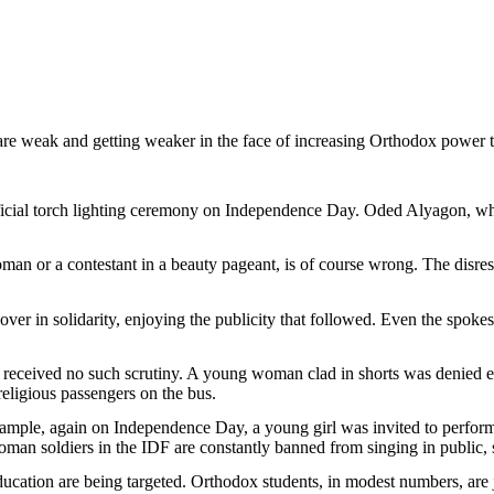
are
weak
and
getting
weaker
in the face of
increasing
Orthodox
power 
icial
torch
lighting
ceremony
on Independence Day.
Oded
Alyagon
,
w
oman
or
a
contestant in a beauty
pageant
,
is
of course
wrong
. The
disre
over
in
solidarity
,
enjoying
the
publicity
that
followed
.
Even
the
spokes
e
received
no
such
scrutiny
. A
young
woman
clad
in shorts
was
denied
e
religious
passengers
on the bus.
ample
,
again
on Independence Day, a
young
girl
was
invited
to
perfor
oman
soldiers
in the IDF are
constantly
banned
from
singing
in public,
ducation
are
being
targeted
.
Orthodox
students
, in
modest
numbers
, are