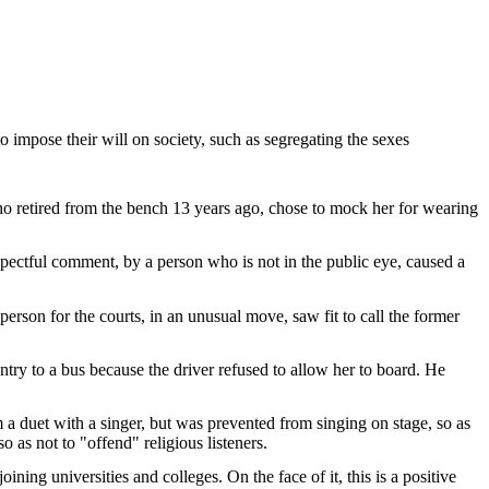
to impose
their
will
on society,
such
as
segregating
the sexes
ho
retired
from
the
bench
13
years
ago
, chose to
mock
her
for
wearing
spectful
comment, by a
person
who
is
not in the public
eye
,
caused
a
person
for the courts, in an
unusual
move,
saw
fit to call the former
ntry to a bus
because
the
driver
refused
to
allow
her
to
board
. He
m
a
duet
with
a
singer, but
was
prevented
from
singing
on stage,
so
as
so
as not to "
offend
"
religious
listeners
.
joining
universities
and
colleges
. On the face of
it
,
this
is
a positive