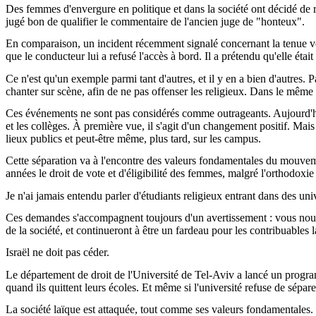
Des femmes d'envergure en politique et dans la société ont décidé de rev
jugé bon de qualifier le commentaire de l'ancien juge de "honteux".
En comparaison, un incident récemment signalé concernant la tenue vest
que le conducteur lui a refusé l'accès à bord. Il a prétendu qu'elle étai
Ce n'est qu'un exemple parmi tant d'autres, et il y en a bien d'autres.
chanter sur scène, afin de ne pas offenser les religieux. Dans le même
Ces événements ne sont pas considérés comme outrageants. Aujourd'hui,
et les collèges. À première vue, il s'agit d'un changement positif. Mai
lieux publics et peut-être même, plus tard, sur les campus.
Cette séparation va à l'encontre des valeurs fondamentales du mouvement
années le droit de vote et d'éligibilité des femmes, malgré l'orthodoxie
Je n'ai jamais entendu parler d'étudiants religieux entrant dans des univ
Ces demandes s'accompagnent toujours d'un avertissement : vous nous l
de la société, et continueront à être un fardeau pour les contribuables
Israël ne doit pas céder.
Le département de droit de l'Université de Tel-Aviv a lancé un progra
quand ils quittent leurs écoles. Et même si l'université refuse de sépare
La société laïque est attaquée, tout comme ses valeurs fondamentales. Le