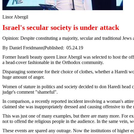
Linor
Abergil
Israel's
secular
society
is
under
attack
Opinion:
Despite
constituting
a
majority
,
secular
and
traditional
Jews
By Daniel
Freidmann
|
Published
:
05.24.19
Former
Israeli
beauty
queen
Linor
Abergil
was
selected
to host the off
a
head
-
cover
fashionable in the
Orthodox
community
.
Disparaging
someone
for
their
choice
of
clothes
,
whether
a
Haredi
w
huge
amount
of
anger
.
Women
of stature in
politics
and society
decided
to don
Haredi
head
c
judge's
comment "
shameful
".
In
comparison
, a
recently
reported
incident
involving
a
woman's
attir
claimed
she
was
inappropriately
dressed
and
causing
offensive to the
This
was
just
one of
many
examples
, but
there
are
many
more. For
ex
not to
offend
the
religious
people in the audience. In the
same
vein
,
w
These
events
are
spared
any
outrage.
Now
the institutions of
higher
e