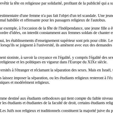
êtir la tête en religieuse par solidarité, profitant de la publicité qui a
imentaire d'une femme n'a pas fait l'objet d'un tel scandale. Une jeune
t mal habillée et offensante pour les passagers religieux de l'autobus.
 Par exemple, à l'occasion de la fête de l'Indépendance, une jeune fille a
 ordre d'idées, on interdit constamment aux femmes soldats de chanter en 
 les établissements d'enseignement supérieur sont pris pour cible. Les
s lorsqu'ils se joignent à l'université, ils amènent avec eux des demande
 sioniste, à savoir la croyance en l'égalité, y compris l'égalité des se
 religieuse et les politiques en vigueur dans l'Europe du XIXe siècle.
ersités à l'étranger et réclamant la séparation des sexes. Mais en Israël, 
aissez imposer la séparation, ou les étudiants religieux resteront à l'é
 laïques et modérément religieux.
mme destiné aux étudiants orthodoxes qui tient compte du faible niveau
r les étudiants et étudiantes de la faculté de droit, certains étudiants re
s Juifs non religieux et traditionnels constituent la majorité juive du pa