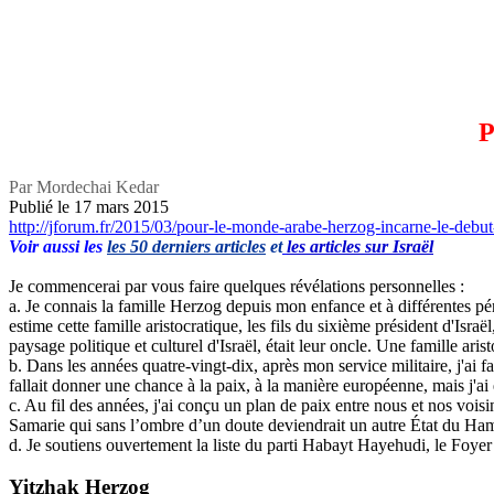
P
Par
Mordechai
Kedar
Publié le 17 mars 2015
http://jforum.fr/2015/03/pour-le-monde-arabe-herzog-incarne-le-debut-
Voir aussi les
les 50 derniers articles
et
les articles sur Israël
Je commencerai par vous faire quelques révélations personnelles :
a. Je connais la famille Herzog depuis mon enfance et à différentes péri
estime cette famille aristocratique, les fils du sixième président d'Israë
paysage politique et culturel d'Israël, était leur oncle. Une famille ari
b. Dans les années quatre-vingt-dix, après mon service militaire, j'ai f
fallait donner une chance à la paix, à la manière européenne, mais j'ai 
c. Au fil des années, j'ai conçu un plan de paix entre nous et nos voisi
Samarie qui sans l’ombre d’un doute deviendrait un autre État du Ha
d. Je soutiens ouvertement la liste du parti
Habayt
Hayehudi
, le Foyer
Yitzhak Herzog