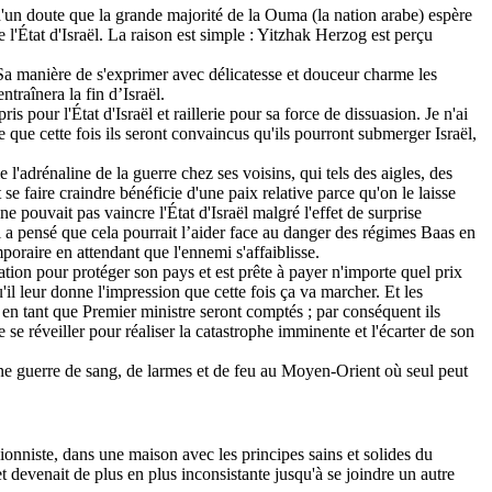
d'un doute que la grande majorité de la
Ouma
(la nation arabe) espère
l'État d'Israël. La raison est simple : Yitzhak Herzog est perçu
. Sa manière de s'exprimer avec délicatesse et douceur charme les
traînera la fin d’Israël.
pour l'État d'Israël et raillerie pour sa force de dissuasion. Je n'ai
 que cette fois ils seront convaincus qu'ils pourront submerger Israël,
e l'adrénaline de la guerre chez ses voisins, qui tels des aigles, des
se faire craindre bénéficie d'une paix relative parce qu'on le laisse
e pouvait pas vaincre l'État d'Israël malgré l'effet de surprise
 a pensé que cela pourrait l’aider face au danger des régimes
Baas
en
mporaire en attendant que l'ennemi s'affaiblisse.
tion pour protéger son pays et est prête à payer n'importe quel prix
il leur donne l'impression que cette fois ça va marcher. Et les
en tant que Premier ministre seront comptés ; par conséquent ils
 se réveiller pour réaliser la catastrophe imminente et l'écarter de son
ne guerre de sang, de larmes et de feu au Moyen-Orient où seul peut
ionniste, dans une maison avec les principes sains et solides du
et devenait de plus en plus inconsistante jusqu'à se joindre un autre