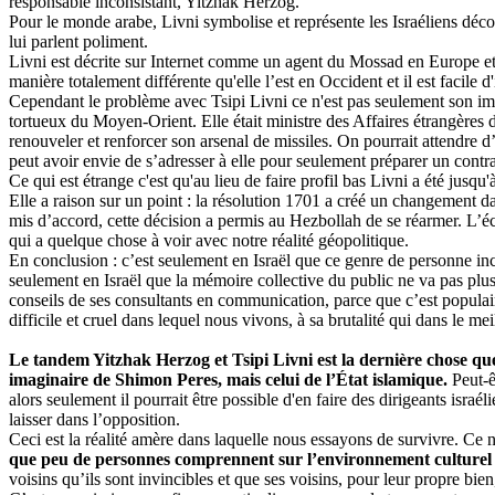
responsable inconsistant, Yitzhak Herzog.
Pour le monde arabe,
Livni
symbolise et représente les Israéliens décou
lui parlent poliment.
Livni
est décrite sur Internet comme un agent du Mossad en Europe et pl
manière totalement différente qu'elle l’est en Occident et il est facile 
Cependant le problème avec
Tsipi
Livni
ce n'est pas seulement son im
tortueux du Moyen-Orient. Elle était ministre des Affaires étrangères d
renouveler et renforcer son arsenal de missiles. On pourrait attendre 
peut avoir envie de s’adresser à elle pour seulement préparer un contr
Ce qui est étrange c'est qu'au lieu de faire profil bas
Livni
a été jusqu'
Elle a raison sur un point : la résolution
1701 a
créé un changement dan
mis d’accord, cette décision a permis au Hezbollah de se réarmer. L’
qui a quelque chose à voir avec notre réalité géopolitique.
En conclusion : c’est seulement en Israël que ce genre de personne
in
seulement en Israël que la mémoire collective du public ne va pas plus 
conseils de ses consultants en communication, parce que c’est populaire
difficile et cruel dans lequel nous vivons, à sa brutalité qui dans le 
Le tandem Yitzhak Herzog et
Tsipi
Livni
est la dernière chose qu
imaginaire de Shimon Peres, mais celui de l’État islamique.
Peut-ê
alors seulement il pourrait être possible d'en faire des dirigeants isr
laisser dans l’opposition.
Ceci est la réalité amère dans laquelle nous essayons de survivre. Ce n’
que peu de personnes comprennent sur l’environnement culturel 
voisins qu’ils sont invincibles et que ses voisins, pour leur propre bien,