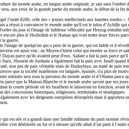
culture du monde arabe, en langue arabe originale, je sais sans l'ombre 
sera, aux yeux de la grande partie du monde arabe, le début de la fin de 
gré l’unité 8200, celle des « jeunes intellectuels aux lunettes rondes »
a réussi à convaincre le monde arabe qu'il est le talon d’Achille qui en
rdre du jour et l'image de faiblesse véhiculée par Herzog entraîne mépris 
 encore plus le Hezbollah et le Hamas qui vont tester leurs forces parce
 la guerre.
 l'image de quelqu'un qui a peur de la guerre, qui est faible et il réveill
verse est aussi vrai : au Moyen-Orient celui qui montre sa force et sait 
Dayan parce qu'ils avaient peur d'eux. Sadate a fait la paix parce qu'il n
 Suez. Hussein de Jordanie a également fait la paix avec Israël quand il
traité, non pas de paix véritable mais de
Hudaybiya
, un traité de paix te
euve que la société israélienne est fatiguée, épuisée, n'a plus de motiva
ier ministre sera sous la pression du monde arabe et d’
Obama
parce qu'
hu parce que la Maison-Blanche et le monde arabe savent que ses jours 
ant la courte période où les Israéliens le laisseront en fonction, avant de
 des concessions historiques, religieuses, territoriales et stratégiques.
 également avec les dirigeants européens désespérés mais il apportera u
sion.
ui est née et a grandi dans une famille militante du parti sioniste révis
re s'est détériorée au fur et à mesure qu'elle allait d’un parti à l’autre 