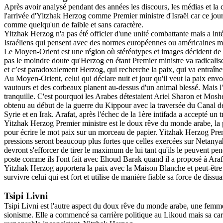
Après avoir analysé pendant des années les discours, les médias et la 
l'arrivée d'Yitzhak Herzog comme Premier ministre d'Israël car ce jour 
comme quelqu'un de faible et sans caractère.
Yitzhak Herzog n'a pas été officier d'une unité combattante mais a inté
Israéliens qui pensent avec des normes européennes ou américaines mais 
Le Moyen-Orient est une région où stéréotypes et images décident de l'o
pas le moindre doute qu'Herzog en étant Premier ministre va radicaliser
et c’est paradoxalement Herzog, qui recherche la paix, qui va entraîner
Au Moyen-Orient, celui qui déclare nuit et jour qu'il veut la paix envoie
vautours et des corbeaux planent au-dessus d'un animal blessé. Mais l'in
tranquille. C'est pourquoi les Arabes détestaient Ariel Sharon et Moshé 
obtenu au début de la guerre du Kippour avec la traversée du Canal de
Syrie et en Irak. Arafat, après l'échec de la 1ère intifada a accepté un 
Yitzhak Herzog Premier ministre est le doux rêve du monde arabe, la pr
pour écrire le mot paix sur un morceau de papier. Yitzhak Herzog Prem
pressions seront beaucoup plus fortes que celles exercées sur Netanya
devront s'efforcer de tirer le maximum de lui tant qu'ils le peuvent pend
poste comme ils l'ont fait avec
Ehoud
Barak quand il a proposé à Arafat
Yitzhak Herzog apportera la paix avec la Maison Blanche et peut-être
survivre celui qui est fort et utilise de manière fiable sa force de dissua
Tsipi
Livni
Tsipi
Livni
est l'autre aspect du doux rêve du monde arabe, une femme q
sionisme. Elle a commencé sa carrière politique au Likoud mais sa carriè