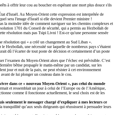
prêts à offrir leur cou au boucher en espérant une mort plus douce s'ils
tat d'Israël. Au Moyen-Orient cette expression est interprétée de
uel sera l'image d'Israël si elle devient Premier ministre !
as la moindre idée de comment naviguer sur les chemins complexes et
 résolution 1701 du Conseil de sécurité, qui a permis au Hezbollah de
ette résolution mais pas
Tsipi
Livni
! Est-ce qu'une personne sensée
ne résolution qui « a créé un changement au Sud Liban ».
 le Hezbollah, une nécessité sur laquelle de nombreux pays s’étaient
rait dû l’écarter de tout poste de décision et certainement d’un poste
er l’examen du Moyen-Orient alors que l’échec est prévisible. C’est
a dernière bêtise propagée le matin-même par un candidat, sur les
ent jour et nuit de la paix, ne peut résister à cet environnement
e avant de lui plonger un couteau dans le cou.
survivre dans ce « nouveau Moyen-Orient », pas celui du monde
ormait et ressemblait un jour à celui de l’Europe ou de l’Amérique,
nctionne comme il fonctionne actuellement, le seul choix est de les
uis seulement le messager chargé d’expliquer à mes lecteurs ce
a tranquillité qu’aux seuls dirigeants qui réussissent à persuader leurs