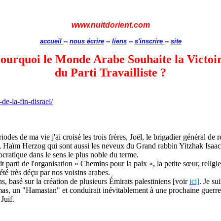
www.nuitdorient.com
accueil
--
nous écrire
--
liens
--
s'inscrire
--
site
ourquoi le Monde Arabe Souhaite la Victoi
du
Parti Travailliste ?
de-la-fin-disrael/
odes de ma vie j'ai croisé les trois frères, Joël, le brigadier général de
l,
Haïm
Herzog qui sont aussi les neveux du Grand rabbin Yitzhak Isa
stocratique dans le sens le plus noble du terme.
ait parti de l'organisation « Chemins pour la paix », la petite sœur, reli
été très déçu par nos voisins arabes.
ns, basé sur la création de plusieurs Émirats palestiniens [voir
ici]
. Je su
mas, un "
Hamastan
" et conduirait inévitablement à une prochaine guerre
 Juif.