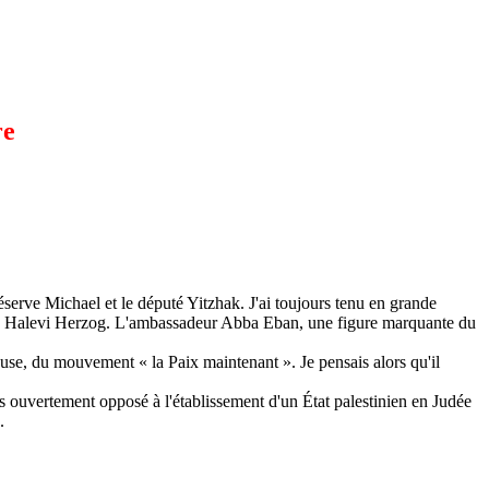
re
 réserve Michael et le député Yitzhak. J'ai toujours tenu en grande
ac Halevi Herzog. L'ambassadeur
Abba
Eban, une figure marquante du
gieuse, du mouvement « la Paix maintenant ». Je pensais alors qu'il
is ouvertement opposé à l'établissement d'un État palestinien en Judée
.