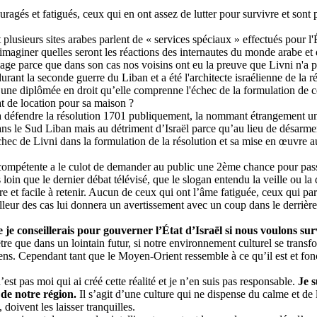
ragés et fatigués, ceux qui en ont assez de lutter pour survivre et sont 
usieurs sites arabes parlent de « services spéciaux » effectués pour l'É
d'imaginer quelles seront les réactions des internautes du monde arabe et q
age parce que dans son cas nos voisins ont eu la preuve que
Livni
n'a p
urant la seconde guerre du Liban et a été l'architecte israélienne de la
d’une diplômée en droit qu’elle comprenne l'échec de la formulation de c
at de location pour sa maison ?
à défendre la résolution 1701 publiquement, la nommant étrangement u
s le Sud Liban mais au détriment d’Israël parce qu’au lieu de désarmer
échec de
Livni
dans la formulation de la résolution et sa mise en œuvre au
compétente
a le culot de demander au public une 2ème chance pour pass
loin que le dernier débat télévisé, que le slogan entendu la veille ou l
 et facile à retenir. Aucun de ceux qui ont l’âme fatiguée, ceux qui parl
meilleur des cas lui donnera un avertissement avec un coup dans le derrièr
e je conseillerais pour gouverner l’État d’Israël si nous voulons 
tre que dans un lointain futur, si notre environnement culturel se transf
aéliens. Cependant tant que le Moyen-Orient ressemble à ce qu’il est et fo
est pas moi qui ai créé cette réalité et je n’en suis pas responsable.
Je s
de notre région.
Il s’agit d’une culture qui ne dispense du calme et de l
 doivent les laisser tranquilles.