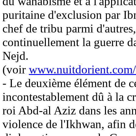
du
wahabisme
et à l'applica
puritaine d'exclusion par I
chef de tribu parmi d'autres
continuellement la guerre d
Nejd
.
(
voir
www.nuitdorient.com
- Le deuxième élément de ce
incontestablement dû à la cr
roi
Abd
-al Aziz dans les an
violence de l'
Ikhwan
, afin 