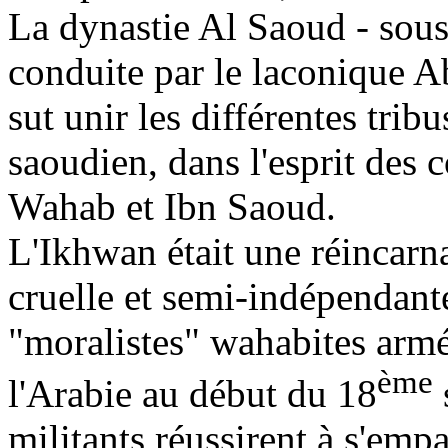
La dynastie Al
Saoud
- sous
conduite par le laconique
A
sut unir les différentes tribu
saoudien, dans l'esprit des 
Wahab
et Ibn
Saoud
.
L'
Ikhwan
était une réincar
cruelle et semi-indépendant
"moralistes"
wahabites
armés
ème
l'Arabie au début du 18
militants réussirent à s'em