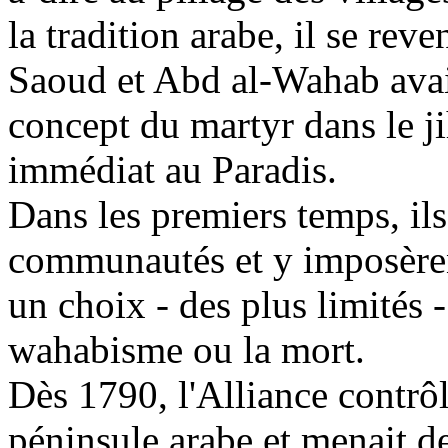
la tradition arabe, il se rev
Saoud
et
Abd
al-
Wahab
avai
concept du martyr dans le jih
immédiat au Paradis.
Dans les premiers temps, il
communautés et y imposèrent
un choix - des plus limités 
wahabisme
ou la mort.
Dès
1790, l
'Alliance contrôl
péninsule arabe et menait d