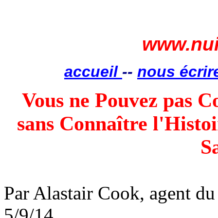
www.nui
accueil
--
nous écrir
Vous ne Pouvez pas C
sans
Connaître l'Histo
S
Par Alastair Cook, agent d
5/9/14