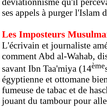
déviationnisme qu'il perceva
ses appels à purger l'Islam d
Les Imposteurs Musulma
L'écrivain et journaliste a
comment
Abd
al-
Wahab
, d
ème
savant Ibn
Taa'miya
(14
égyptienne et ottomane bien
fumeuse de tabac et de hasch
jouant du tambour pour alle