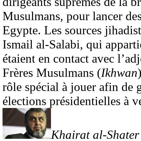
dirigeants suprêmes de la b
Musulmans, pour lancer de
Egypte. Les sources
jihadis
Ismail al-
Salabi
, qui appart
étaient en contact avec l’a
Frères Musulmans (
Ikhwan
rôle spécial à jouer afin de g
élections présidentielles à v
Khairat
al-
Shater