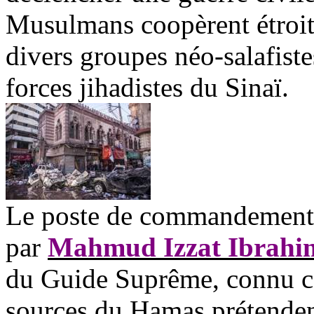
Musulmans coopèrent étroit
divers groupes néo-
salafiste
forces
jihadistes
du Sinaï.
Le poste de commandement de
par
Mahmud
Izzat
Ibrahi
du Guide Suprême, connu 
sources du Hamas prétendent 