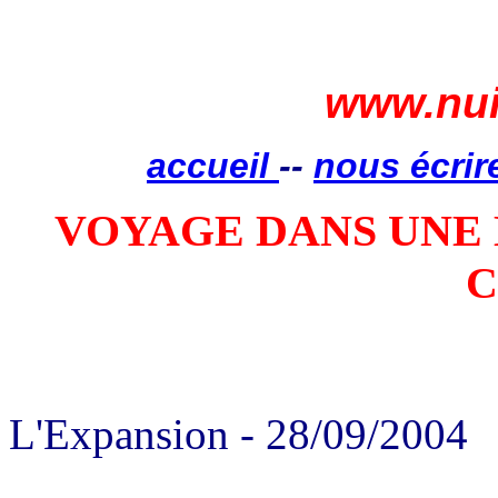
www.nui
accueil
--
nous écrir
VOYAGE DANS UNE
C
pays arabes, Moyen Orient f
arabe en Islam
L'Expansion -
28/09/2004