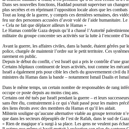
Dans ses nouvelles fonctions, Haddad pourrait superviser un changeme
plus secrètes et en réprimant l’opposition locale alors que les combats
Tout au long de la guerre, y compris ces dernières semaines, des v
feu sur des personnes accusées d’avoir volé de l’aide humanitaire. Le
« Cela ne fait que déplacer ailleurs le Hamas »
Le Hamas contrôle Gaza depuis qu’il a chassé l’Autorité palestinienne 
militaire du groupe concentre ses activités sur la lutte à l’encontre d’Is
Avant la guerre, les affaires civiles, dans la bande, étaient gérées par
police, chargée de maintenir l’ordre sur le petit territoire. Ces syst
rarement en public.
Depuis le début du conflit, c’est Israël qui a pris le contrôle d’une gr
Certains hôpitaux continuent de leurs activités, tout comme les mécani
Israël a également pris pour cible les chefs du gouvernement civil du 
ministres du Hamas dans la bande – notamment Ismail
Daalis
et Isma
Dans le même temps, un certain nombre de responsables de rang inférie
occupe ce poste depuis au moins cinq ans.
Certains ont été tués par Israël pendant la guerre – et leurs successeu
sans être élu, contrairement à ce qui s’était passé pour les maires pré
des liens étroits avec des membres du Hamas et qu’il les aidait.
Milstein
souligne qu’aucune alternative viable au groupe terroriste n’e
que dans les secteurs dépeuplés de l’est de Rafah, dans le sud de Gaza
« Rien de magique n’a surgi à sa place. Les gens ne veulent pas échang
Il estime que même si Israël mettait à exécution son plan de capturer G