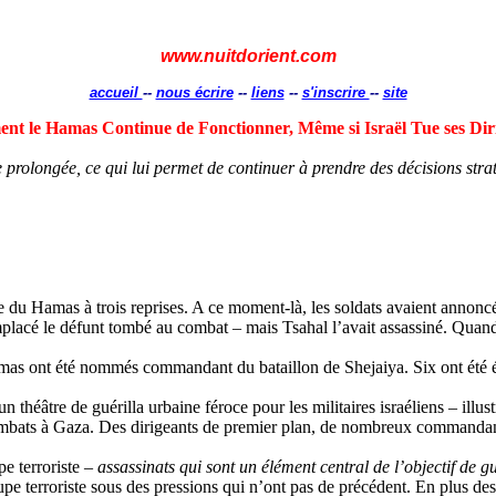
www.nuitdorient.com
accueil
--
nous écrire
--
liens
--
s'inscrire
--
site
t le Hamas Continue de Fonctionner, Même si Israël Tue ses Dir
e prolongée, ce qui lui permet de continuer à prendre des décisions stra
e du Hamas à trois reprises. A ce moment-là, les soldats avaient annoncé
placé le défunt tombé au combat – mais Tsahal l’avait assassiné. Quand 
Hamas ont été nommés commandant du bataillon de
Shejaiya
. Six ont été
un théâtre de guérilla urbaine féroce pour les militaires israéliens – illu
bats à Gaza. Des dirigeants de premier plan, de nombreux commandants 
e terroriste –
assassinats qui
sont
un élément central de l’objectif de gu
pe terroriste sous des pressions qui n’ont pas de précédent. En plus des t