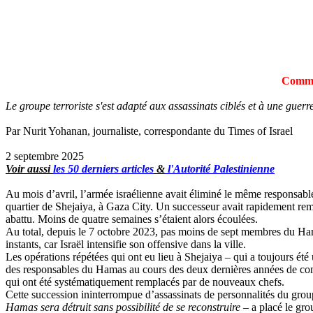
Commen
Le groupe terroriste s'est adapté aux assassinats ciblés et à une guerr
Par
Nurit
Yohanan
, journaliste, correspondante du Times of Israel
2 septembre 2025
Voir aussi
les 50 derniers articles
&
l'Autorité Palestinienne
Au mois d’avril, l’armée israélienne avait éliminé le même responsabl
quartier de
Shejaiya
, à Gaza City. Un successeur avait rapidement rem
abattu. Moins de quatre semaines s’étaient alors écoulées.
Au total, depuis le 7 octobre 2023, pas moins de sept membres du 
instants, car Israël intensifie son offensive dans la ville.
Les opérations répétées qui ont eu lieu à
Shejaiya
– qui a toujours été 
des responsables du Hamas au cours des deux dernières années de com
qui ont été systématiquement remplacés par de nouveaux chefs.
Cette succession ininterrompue d’assassinats de personnalités du group
Hamas sera détruit sans possibilité de se reconstruire
– a placé le grou