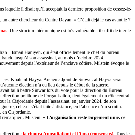
laquelle il disait qu’il acceptait la dernière proposition de cessez-le-
, un autre chercheur du Centre Dayan. « C’était déjà le cas avant le 7
amas
. Une structure hiérarchique est très vulnérable : il suffit de tuer le
 Iran – Ismail
Haniyeh
, qui était officiellement le chef du bureau
 la bande jusqu’à son assassinat, au mois d’octobre 2024.
ouvement depuis l’extérieur de l’enclave côtière.
Milstein
évoque le
– est Khalil al-
Hayya
. Ancien adjoint de
Sinwar
, al-
Hayya
serait
qu’aucune élection n’a eu lieu depuis le début de la guerre.
ait failli battre
Sinwar
lors du vote pour la direction du Bureau
direction politique de l’organisation, tient également un rôle central.
r la Cisjordanie depuis l’assassinat, en janvier 2024, de son
rre, celle-ci s’était faite à distance, en l’absence d’un scrutin.
n, en Cisjordanie.
it
remarquer ,
Milstein
. «
L’organisation reste largement unie, ce
a direction :
la choura (consultation) et l’
ijma
(consensus).
Tous les