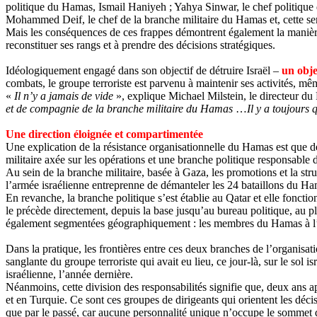
politique du Hamas, Ismail
Haniyeh
;
Yahya
Sinwar
, le chef politiqu
Mohammed
Deif
, le chef de la branche militaire du Hamas et, cette 
Mais les conséquences de ces frappes démontrent également la manière 
reconstituer ses rangs et à prendre des décisions stratégiques.
Idéologiquement engagé dans son objectif de détruire Israël –
un obje
combats, le groupe terroriste est parvenu à maintenir ses activités, mê
«
Il n’y a jamais de vide
», explique Michael
Milstein
, le directeur d
et de compagnie de la branche militaire du Hamas
…
Il y a toujours
Une direction éloignée et compartimentée
Une explication de la résistance organisationnelle du Hamas est que d
militaire axée sur les opérations et une branche politique responsable d
Au sein de la branche militaire, basée à Gaza, les promotions et la str
l’armée israélienne entreprenne de démanteler les 24 bataillons du Ham
En revanche, la branche politique s’est établie au Qatar et elle foncti
le précède directement, depuis la base jusqu’au bureau politique, au p
également segmentées géographiquement : les membres du Hamas à l’étra
Dans la pratique, les frontières entre ces deux branches de l’organisat
sanglante du groupe terroriste qui avait eu lieu, ce jour-là, sur le sol is
israélienne, l’année dernière.
Néanmoins, cette division des responsabilités signifie que, deux ans ap
et en Turquie. Ce sont ces groupes de dirigeants qui orientent les dé
que par le passé, car aucune personnalité unique n’occupe le sommet d