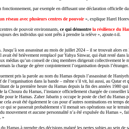
fonctionnement, par exemple en diffusant une déclaration officielle dans 
un réseau avec plusieurs centres de pouvoir
», explique
Harel
Horev
 centres de pouvoir environnants,
ce qui démontre
la résilience du H
jours des individus qui sont prêts à prendre la relève », ajoute-t-il.
 Jusqu’à son assassinat au mois de juillet 2024 – il se trouvait alors en
l avait été brièvement remplacé par
Yahya
Sinwar
, qui était resté dans
aux médias qu’un conseil de cinq membres dirigerait collectivement le m
rmais la charge de gérer conjointement l’organisation depuis l’étranger.
liquement pris la parole au nom du Hamas depuis l’assassinat de
Haniyeh
 de l’organisation dans la bande – même s’il vit, lui aussi, au Qatar et 
itant de la première heure du Hamas depuis la fin des années 1980 qui av
de la Choura du Hamas, l’instance officiellement chargée de conseiller la 
elle pour le Hamas. Zaher
Jabarin
y occupe le poste de chef du Hamas pou
cela avait été également le cas pour d’autres nominations en temps de gue
 ce qui se passerait probablement s’il menait ses opérations sur le terrai
in du mouvement et aucune personnalité n’a été expulsée du Hamas », fa
. »
 du Hamas à prendre des décisions malgré les pertes subies au sein de s