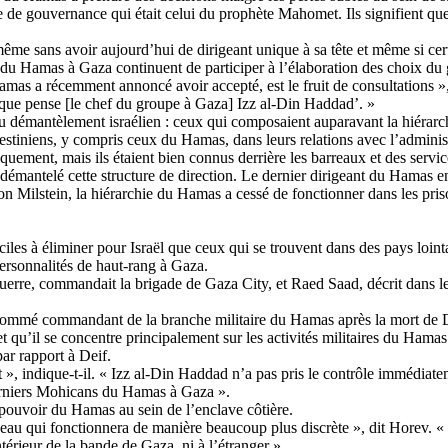
le de gouvernance qui était celui du prophète Mahomet. Ils signifient que
me sans avoir aujourd’hui de dirigeant unique à sa tête et même si cert
du Hamas à Gaza continuent de participer à l’élaboration des choix du g
Hamas a récemment annoncé avoir accepté, est le fruit de consultations 
e que pense [le chef du groupe à Gaza]
Izz
al-Din
Haddad’. »
démantèlement israélien : ceux qui composaient auparavant la hiérarchi
lestiniens, y compris ceux du Hamas, dans leurs relations avec l’administ
ent, mais ils étaient bien connus derrière les barreaux et des services
t démantelé cette structure de direction. Le dernier dirigeant du Hamas e
lon
Milstein
, la hiérarchie du Hamas a cessé de fonctionner dans les pris
ciles à éliminer pour Israël que ceux qui se trouvent dans des pays loint
ersonnalités de haut-rang à Gaza.
guerre, commandait la brigade de Gaza City, et
Raed
Saad, décrit dans l
té nommé commandant de la branche militaire du Hamas après la mort de
qu’il se concentre principalement sur les activités militaires du Hamas 
par rapport à
Deif
.
 », indique-t-il. «
Izz
al-Din
Haddad n’a pas pris le contrôle immédiatemen
erniers Mohicans du Hamas à Gaza ».
 pouvoir du Hamas au sein de l’enclave côtière.
au qui fonctionnera de manière beaucoup plus discrète », dit
Horev
. «
ntérieur de la bande de Gaza, ni à l’étranger ».