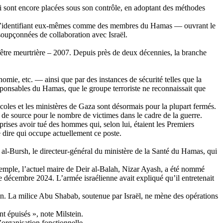
i sont encore placées sous son contrôle, en adoptant des méthodes
ou s’identifiant eux-mêmes comme des membres du Hamas — ouvrant le
soupçonnées de collaboration avec Israël.
e être meurtrière – 2007. Depuis près de deux décennies, la branche
onomie, etc. — ainsi que par des instances de sécurité telles que la
sponsables du Hamas, que le groupe terroriste ne reconnaissait que
 écoles et les ministères de Gaza sont désormais pour la plupart fermés.
 de source pour le nombre de victimes dans le cadre de la guerre.
rises avoir tué des hommes qui, selon lui, étaient les Premiers
de dire qui occupe actuellement ce poste.
al-
Bursh
, le directeur-général du ministère de la Santé du Hamas, qui
emple, l’actuel maire de Deir al-
Balah
,
Nizar
Ayash
, a été nommé
 de décembre 2024. L’armée israélienne avait expliqué qu’il entretenait
ion. La milice Abu
Shabab
, soutenue par Israël, ne mène des opérations
nt épuisés », note
Milstein
.
’organisation fonctionnelle.