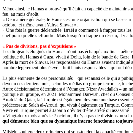
Même ainsi, le Hamas a prouvé qu’il était en capacité de maintenir son 
feu, au mois d’août.
« De manière générale, le Hamas est une organisation qui se base sur
octobre, et même avant
Yahya
Sinwar
».
« Une fois la guerre déclenchée, Israël a commencé à frapper tous les
chef pour qu’elle s’effondre. Mais lorsqu’on frappe un réseau, il y a tou
« Pas de divisions, pas d’expulsions »
Les dirigeants éloignés du Hamas n’ont pas échappé aux tirs israéliens.
politique du Hamas à Gaza, vivait à Doha, loin de la bande de Gaza. I
Après la mort de
Sinwar
, les responsables du Hamas avaient indiqué 
nombre légèrement plus élevé – huit hauts responsables – qui ont déso
La plus éminente de ces personnalités – qui est aussi celle qui a pub
devenu ces derniers mois, selon les médias du groupe terroriste, le chef
Autre décisionnaire déterminant à l’étranger,
Nizar
Awadallah
– un mil
politique du groupe, en 2021. Mohammed
Darwish
, chef du Conseil 
Au-delà du Qatar, la Turquie est également devenue une base essenti
prédécesseur, Saleh al-
Arouri
, qui vivait également en Turquie. Comme 
Vivre en Turquie permet à
Jabarin
d’éviter d’être arrêté ou assassiné –
« Vingt-deux mois après le 7 octobre, il n’y a pas de divisions au se
qui démontre bien que sa dynamique interne fonctionne toujours
Milstein
souligne deux principes qui sous-tendent la capacité continue