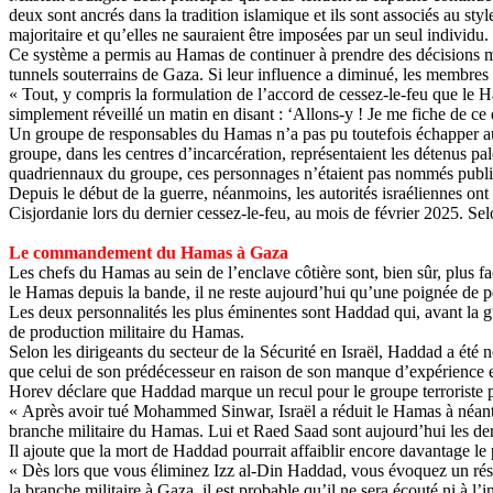
deux sont ancrés dans la tradition islamique et ils sont associés au sty
majoritaire et qu’elles ne sauraient être imposées par un seul individu.
Ce système a permis au Hamas de continuer à prendre des décisions mê
tunnels souterrains de Gaza. Si leur influence a diminué, les membres 
« Tout, y compris la formulation de l’accord de cessez-le-feu que le 
simplement réveillé un matin en disant : ‘Allons-y ! Je me fiche de c
Un groupe de responsables du Hamas n’a pas pu toutefois échapper au 
groupe, dans les centres d’incarcération, représentaient les détenus pa
quadriennaux du groupe, ces personnages n’étaient pas nommés publiquem
Depuis le début de la guerre, néanmoins, les autorités israéliennes on
Cisjordanie lors du dernier cessez-le-feu, au mois de février 2025. Se
Le commandement du Hamas à Gaza
Les chefs du Hamas au sein de l’enclave côtière sont, bien sûr, plus fa
le Hamas depuis la bande, il ne reste aujourd’hui qu’une poignée de p
Les deux personnalités les plus éminentes sont Haddad qui, avant la 
de production militaire du Hamas.
Selon les dirigeants du secteur de la Sécurité en Israël, Haddad a é
que celui de son prédécesseur en raison de son manque d’expérience et 
Horev
déclare que Haddad marque un recul pour le groupe terroriste 
« Après avoir tué Mohammed
Sinwar
, Israël a réduit le Hamas à néant
branche militaire du Hamas. Lui et
Raed
Saad sont aujourd’hui les d
Il ajoute que la mort de Haddad pourrait affaiblir encore davantage le
« Dès lors que vous éliminez
Izz
al-Din
Haddad, vous évoquez un rése
la branche militaire à Gaza, il est probable qu’il ne sera écouté ni à l’i