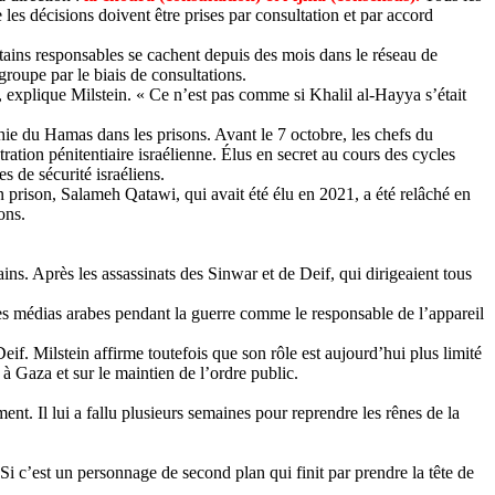
 les décisions doivent être prises par consultation et par accord
ains responsables se cachent depuis des mois dans le réseau de
roupe par le biais de consultations.
», explique
Milstein
. « Ce n’est pas comme si Khalil al-
Hayya
s’était
e du Hamas dans les prisons. Avant le 7 octobre, les chefs du
ration pénitentiaire israélienne. Élus en secret au cours des cycles
 de sécurité israéliens.
n prison,
Salameh
Qatawi
, qui avait été élu en 2021, a été relâché en
ons.
ains. Après les assassinats des
Sinwar
et de
Deif
, qui dirigeaient tous
es médias arabes pendant la guerre comme le responsable de l’appareil
Deif
.
Milstein
affirme toutefois que son rôle est aujourd’hui plus limité
à Gaza et sur le maintien de l’ordre public.
t. Il lui a fallu plusieurs semaines pour reprendre les rênes de la
 Si c’est un personnage de second plan qui finit par prendre la tête de