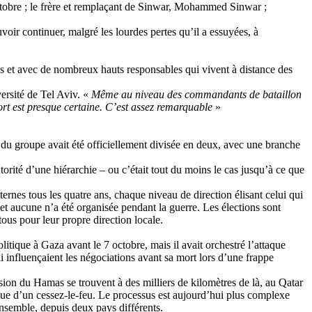
obre ; le frère et remplaçant de
Sinwar
, Mohammed
Sinwar
;
ir continuer, malgré les lourdes pertes qu’il a essuyées, à
s et avec de nombreux hauts responsables qui vivent à distance des
ersité de Tel
Aviv
. «
Même au niveau des commandants de bataillon
rt est presque certaine. C’est assez remarquable
»
du groupe avait été officiellement divisée en deux, avec une branche
orité d’une hiérarchie – ou c’était tout du moins le cas jusqu’à ce que
ternes tous les quatre ans, chaque niveau de direction élisant celui qui
et aucune n’a été organisée pendant la guerre. Les élections sont
us pour leur propre direction locale.
litique à Gaza avant le 7 octobre, mais il avait orchestré l’attaque
qui influençaient les négociations avant sa mort lors d’une frappe
ision du Hamas se trouvent à des milliers de kilomètres de là, au Qatar
 vue d’un cessez-le-feu. Le processus est aujourd’hui plus complexe
ensemble, depuis deux pays différents.