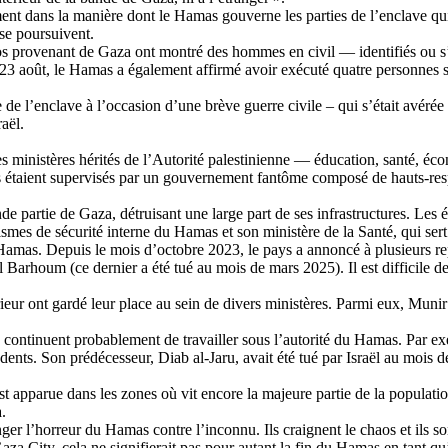
nt dans la manière dont le Hamas gouverne les parties de l’enclave qu
 se poursuivent.
idéos provenant de Gaza ont montré des hommes en civil — identifiés 
 23 août, le Hamas a également affirmé avoir exécuté quatre personnes 
de l’enclave à l’occasion d’une brève guerre civile – qui s’était avéré
raël.
 les ministères hérités de l’Autorité palestinienne — éducation, santé, éc
èmes étaient supervisés par un gouvernement fantôme composé de hauts-re
ande partie de Gaza, détruisant une large part de ses infrastructures. Les
smes de sécurité interne du Hamas et son ministère de la Santé, qui sert
Hamas. Depuis le mois d’octobre 2023, le pays a annoncé à plusieurs rep
il
Barhoum
(ce dernier a été tué au mois de mars 2025). Il est difficile 
ur ont gardé leur place au sein de divers ministères. Parmi eux, Munir 
rs continuent probablement de travailler sous l’autorité du Hamas. Par ex
cédents. Son prédécesseur,
Diab
al-
Jaru
, avait été tué par Israël au mois
st apparue dans les zones où vit encore la majeure partie de la populat
.
er l’horreur du Hamas contre l’inconnu. Ils craignent le chaos et ils so
aza City, cela ne signifierait pas pour autant la fin du Hamas en tant qu