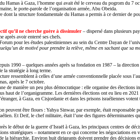
e du Hamas à Gaza, l’homme qui avait été le cerveau du pogrom du 7 oct
semaine, le porte-parole de l’organisation armée, Abu
Obeida
.
dont la structure fondamentale du Hamas a permis à ce dernier de pouvo
ctif qu’il ne cherche guère à dissimuler
– dispersé dans plusieurs pay
me après avoir enterré ses chefs.
u Forum pour les études palestiniennes au sein du Centre Dayan de l’univ
 quelqu’un de motivé pour prendre la relève, même en sachant que sa mo
epuis 1990 – quelques années après sa fondation en 1987 – la direction 
e la stratégie à long terme.
ucture ressemblent à celles d’une armée conventionnelle placée sous l’aut
as, après le 7 octobre.
onne de manière un peu plus démocratique : elle organise des élections in
lus haut de l’organigramme. Les dernières élections ont eu lieu en 2021 
nger, à Gaza, en Cisjordanie et dans les prisons israéliennes votent to
ion peuvent être floues :
Yahya
Sinwar
, par exemple, était responsable po
raélien. Et
Deif
, le chef militaire, était l’une des figures déterminantes 
rès le début de la guerre d’Israël à Gaza, les principaux centres de déc
cisions stratégiques – notamment en ce qui concerne les négociations en
e la hiérarchie. Environ huit dirigeants doivent prendre des décisions 