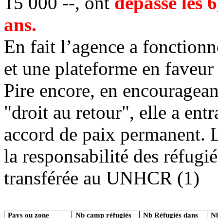
15 000 --, ont
dépassé les 6
ans.
En fait l’agence a
fonctionn
et une
plateforme en faveur 
Pire encore, en encourageant
"droit au retour", elle a en
accord de paix permanent.
L
la responsabilité des réfugié
transférée au UNHCR (1)
Pays ou zone
Nb camp réfugiés
Nb Réfugiés dans
Nb