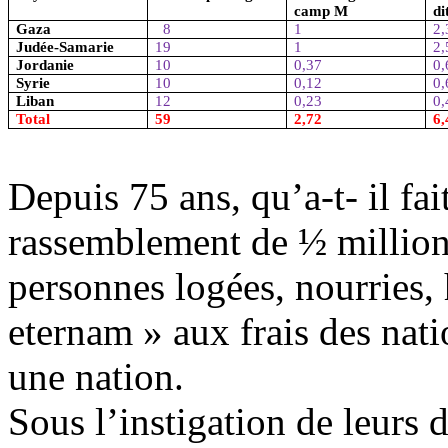
camp M
di
Gaza
8
1
2,
Judée-Samarie
19
1
2,
Jordanie
10
0,37
0,
Syrie
10
0,12
0,
Liban
12
0,23
0,
Total
59
2,72
6,
Depuis 75 ans, qu’a-t- il fai
rassemblement de ½ million 
personnes logées, nourries, 
eternam » aux frais des natio
une nation.
Sous l’instigation de leurs d