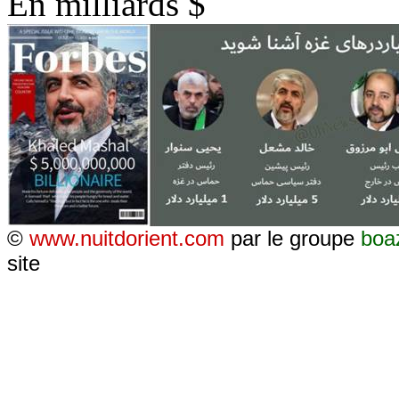
En milliards $
©
www.nuitdorient.com
par le groupe
boa
site