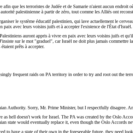
ire afin que les terroristes de Judée et de Samarie n'aient aucun endroit o
torité palestinienne à partir de zéro, tout comme les Alliés ont recons
rganiser le système éducatif palestinien, qui lave actuellement le cerveau
 paix avec leurs voisins juifs et à accepter l'existence de l'État d'Israël.
estiniens auront appris à vivre en paix avec leurs voisins juifs et qu'i
insiste sur le mot "graduel", car Israël ne doit plus jamais commettre l
étaient prêts à accepter.
asingly
frequent
raids on PA
territory
in
order
to
try
and
root
out the
terr
nian
Authority
.
Sorry
, Mr. Prime
Minister
, but I
respectfully
disagree
. A
re as
hell
doesn't
work
for Israel. The PA
was
created
by the Oslo Acco
nian
state
would
eventually
replace
it
,
even
though
the Oslo Accords
ne
wed
to have a state of
their
own
in the
foreseeable
future,
they
need
look