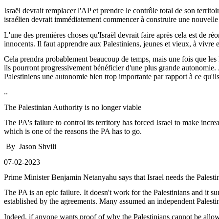
Israël devrait remplacer l'AP et prendre le contrôle total de son territo
israélien devrait immédiatement commencer à construire une nouvelle au
L'une des premières choses qu'Israël devrait faire après cela est de réo
innocents. Il faut apprendre aux Palestiniens, jeunes et vieux, à vivre en
Cela prendra probablement beaucoup de temps, mais une fois que les Pal
ils pourront progressivement bénéficier d'une plus grande autonomie. J'
Palestiniens une autonomie bien trop importante par rapport à ce qu'ils 
..
The
Palestinian
Authority
is
no
longer
viable
The
PA's
failure
to control
its
territory
has
forced
Israel to
make
incre
which
is
one of the
reasons
the PA has to go.
By Jason
Shvili
07-02-2023
Prime
Minister
Benjamin Netanyahu
says
that
Israel
needs
the
Palesti
The PA
is
an
epic
failure
. It
doesn't
work
for the
Palestinians
and
it
su
established
by the
agreements
.
Many
assumed
an
independent
Palesti
Indeed
, if
anyone
wants
proof of
why
the
Palestinians
cannot
be
allo