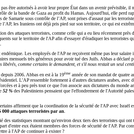
pas être autorisés à avoir leur propre État dans un avenir prévisible, il
ntrôle de la bande de Gaza au profit du Hamas. Aujourd'hui, elle perd rap
 de Samarie sous contrôle de l’AP, sont prises d'assaut par les terroris
 l’AP, les Iraniens ont déjà pris pied sur son territoire, ce qui est ext
on des attaques terroristes, comme celle qui a eu lieu récemment près d
quents sur le territoire de l'AP afin d'essayer d'éradiquer les terroristes q
.
est endémique. Les employés de l'AP ne reçoivent même pas leur salaire
laires mensuels très généreux pour avoir tué des Juifs. Abbas a déclaré 
s libérés, comme certains le demandent, et s'il nous restait un seul cen
ème
ns depuis 2006. Abbas en est à la 19
année de son mandat de quatre ans.
dentiel. L'AP ressemble fortement à d'autres dictatures arabes, avec des r
ons forcées et à peu près tout ce que l'on associe aux dictatures du monde
ue
52 %
des Palestiniens pensaient que l'effondrement de l'Autorité pales
tains affirment que la coordination de la sécurité de l'AP avec Israël est 
000 attaques terroristes par an
.
é des statistiques montrant qu'environ deux tiers des terroristes qui ont 
art d'entre eux étaient membres des forces de sécurité de l'AP. Par consé
ttre à l'AP de continuer à exister ?