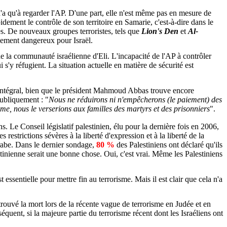
 n'a qu'à regarder l'AP. D'une part, elle n'est même pas en mesure de
idement le contrôle de son territoire en Samarie, c'est-à-dire dans le
tes. De nouveaux groupes terroristes, tels que
Lion's
Den
et
Al-
rêmement dangereux pour Israël.
e la communauté israélienne d'Eli. L'incapacité de l'AP à contrôler
ui s'y réfugient. La situation actuelle en matière de sécurité est
 intégral, bien que le président Mahmoud Abbas trouve encore
publiquement : "
Nous ne réduirons ni n'empêcherons (le paiement) des
time, nous le verserions aux familles des martyrs et des prisonniers
".
 Le Conseil législatif palestinien, élu pour la dernière fois en 2006,
estrictions sévères à la liberté d'expression et à la liberté de la
 arabe. Dans le dernier sondage,
80 %
des Palestiniens ont déclaré qu'ils
tinienne serait une bonne chose. Oui, c'est vrai. Même les Palestiniens
essentielle pour mettre fin au terrorisme. Mais il est clair que cela n'a
trouvé la mort lors de la récente vague de terrorisme en Judée et en
quent, si la majeure partie du terrorisme récent dont les Israéliens ont