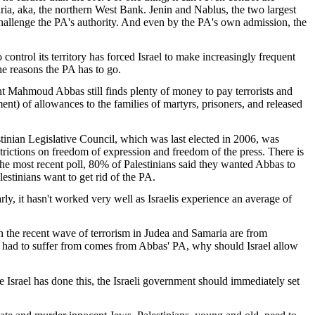
ria
,
aka
, the
northern
West Bank. Jenin and
Nablus
, the
two
largest
hallenge the
PA's
authority
. And
even
by the
PA's
own
admission, the
o control
its
territory
has
forced
Israel to
make
increasingly
frequent
he
reasons
the PA has to go.
nt
Mahmoud Abbas
still
finds
plenty
of money to
pay
terrorists
and
ent
) of
allowances
to the
families
of martyrs,
prisoners
, and
released
tinian
Legislative
Council,
which
was
last
elected
in 2006,
was
trictions on
freedom
of expression and
freedom
of the
press
. There
is
the
most
recent
poll
, 80% of
Palestinians
said
they
wanted
Abbas to
lestinians
want
to
get
rid
of the PA.
arly
,
it
hasn't
worked
very
well
as
Israelis
experience
an
average
of
n the
recent
wave
of
terrorism
in
Judea
and
Samaria
are
from
e
had
to
suffer
from
comes
from
Abbas' PA,
why
should
Israel
allow
 Israel has
done
this
, the
Israeli
government
should
immediately
set