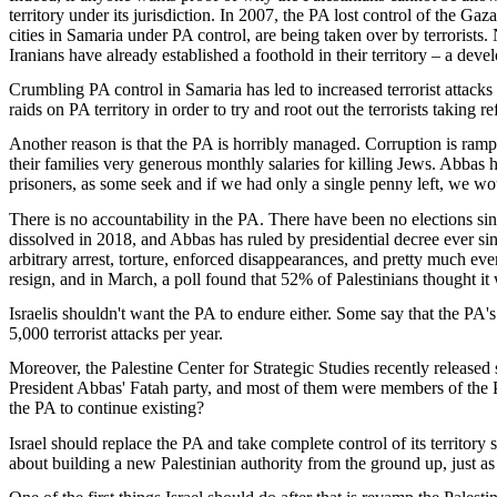
territory
under
its
jurisdiction
. In 2007, the PA
lost
control of the Gaz
cities
in
Samaria
under
PA control, are
being
taken
over by
terrorists
.
Iranians
have
already
established
a
foothold
in
their
territory
– a
deve
Crumbling
PA control in
Samaria
has
led
to
increased
terrorist
attacks
raids on PA
territory
in
order
to
try
and
root
out the
terrorists
taking
re
Another
reason
is
that
the PA
is
horribly
managed
. Corruption
is
ramp
their
families
very
generous
monthly
salaries for
killing
Jews
. Abbas 
prisoners
, as
some
seek
and if
we
had
only
a single penny
left
,
we
wo
There
is
no
accountability
in the PA. There have been no
elections
si
dissolved
in 2018, and Abbas has
ruled
by
presidential
decree
ever
si
arbitrary
arrest
, torture,
enforced
disappearances
, and
pretty
much
eve
resign
, and in March,
a
poll
found
that
52% of
Palestinians
thought
it
Israelis
shouldn't
want
the PA to endure
either
.
Some
say
that
the
PA's
5,000
terrorist
attacks
per
year
.
Moreover
, the Palestine Center for
Strategic
Studies
recently
released
President
Abbas' Fatah party, and
most
of
them
were
members
of the
the PA to continue
existing
?
Israel
should
replace the PA and
take
complete
control of
its
territory
about building a new
Palestinian
authority
from
the
ground
up,
just
as