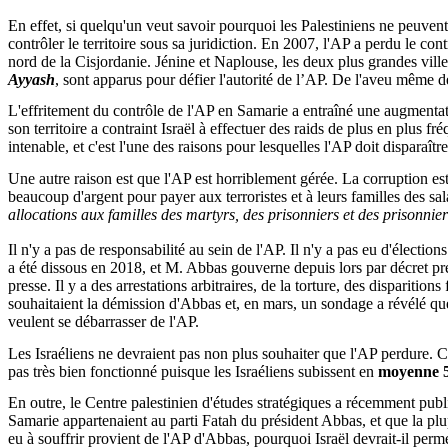
En effet, si quelqu'un veut savoir pourquoi les Palestiniens ne peuvent 
contrôler le territoire sous sa juridiction. En 2007, l'AP a perdu le co
nord de la Cisjordanie.
Jénine
et Naplouse, les deux plus grandes villes
Ayyash
, sont apparus pour défier l'autorité de l’AP. De l'aveu même de
L'effritement du contrôle de l'AP en Samarie a entraîné une augmentati
son territoire a contraint Israël à effectuer des raids de plus en plus fré
intenable, et c'est l'une des raisons pour lesquelles l'AP doit disparaître
Une autre raison est que l'AP est horriblement gérée. La corruption 
beaucoup d'argent pour payer aux terroristes et à leurs familles des sa
allocations aux familles des martyrs, des prisonniers et des prisonnier
Il n'y a pas de responsabilité au sein de l'AP. Il n'y a pas eu d'électio
a été dissous en 2018, et M. Abbas gouverne depuis lors par décret prési
presse. Il y a des arrestations arbitraires, de la torture, des dispariti
souhaitaient la démission d'Abbas et, en mars, un sondage a révélé q
veulent se débarrasser de l'AP.
Les Israéliens ne devraient pas non plus souhaiter que l'AP perdure. Cer
pas très bien fonctionné puisque les Israéliens subissent en
moyenne 5 
En outre, le Centre palestinien d'études stratégiques a récemment publi
Samarie appartenaient au parti Fatah du président Abbas, et que la plup
eu à souffrir provient de l'AP d'Abbas, pourquoi Israël devrait-il perme