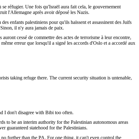
ù se réfugier. Une fois qu'Israël aura fait cela, le gouvernement
truit l'Allemagne après avoir déposé les Nazis.
 des enfants palestiniens pour qu'ils haïssent et assassinent des Juifs
 Sinon, il n'y aura jamais de paix.
ls auront cessé de commettre des actes de terrorisme à leur encontre,
a même erreur que lorsqu'il a signé les accords d'Oslo et a accordé aux
orists
taking
refuge
there
. The
current
security
situation
is
untenable
,
nd I
don't
disagree
with
Bibi
too
often
.
rds to
be
an
interim
authority
for the
Palestinian
autonomous
areas
ver
guaranteed
statehood
for the
Palestinians
.
 no
further
than
the PA. For one
thing
,
it
can't
even
control the