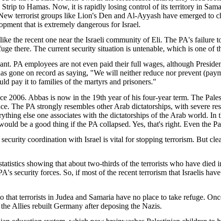
a
Strip
to Hamas.
Now
,
it
is
rapidly
losing
control of
its
territory
in
Sama
 New
terrorist
groups
like
Lion's
Den and Al-
Ayyash
have
emerged
to c
lopment
that
is
extremely
dangerous
for Israel.
like
the
recent
one
near
the
Israeli
community
of Eli. The
PA's
failure
t
fuge
there
. The
current
security
situation
is
untenable
,
which
is
one of t
ant. PA
employees
are not
even
paid
their
full
wages
,
although
Preside
has gone on record as
saying
, "
We
will
neither
reduce
nor
prevent
(
paym
uld
pay
it
to
families
of the martyrs and
prisoners
."
nce
2006. Abbas
is
now
in the 19th
year
of
his
four-
year
term
. The
Pales
nce
. The PA
strongly
resembles
other
Arab
dictatorships
,
with
severe
res
rything
else
one
associates
with
the
dictatorships
of the
Arab
world. In 
would
be
a good
thing
if the PA
collapsed
.
Yes
,
that's
right.
Even
the
Pa
security
coordination
with
Israel
is
vital for
stopping
terrorism
. But
cle
statistics
showing
that
about
two
-
thirds
of the
terrorists
who
have
died
i
PA's
security
forces. So, if
most
of the
recent
terrorism
that
Israelis
hav
so
that
terrorists
in
Judea
and
Samaria
have no place to
take
refuge. Once
 the Allies
rebuilt
Germany
after
deposing
the Nazis.