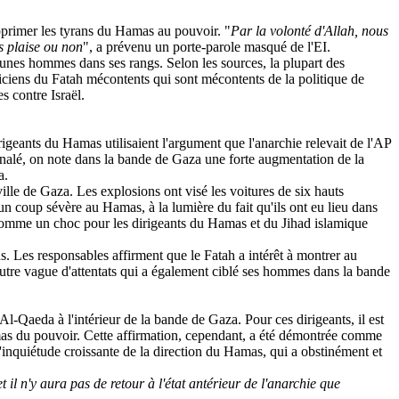
upprimer les tyrans du Hamas au pouvoir. "
Par la volonté d'Allah, nous
s plaise ou non
", a prévenu un porte-parole masqué de l'EI.
eunes hommes dans ses rangs. Selon les sources, la plupart des
ciens du Fatah mécontents qui sont mécontents de la politique de
 contre Israël.
rigeants du Hamas utilisaient l'argument que l'anarchie relevait de l'AP
gnalé, on note dans la bande de Gaza une forte augmentation de la
a.
ille de Gaza. Les explosions ont visé les voitures de six hauts
 coup sévère au Hamas, à la lumière du fait qu'ils ont eu lieu dans
té comme un choc pour les dirigeants du Hamas et du Jihad islamique
. Les responsables affirment que le Fatah a intérêt à montrer au
autre vague d'attentats qui a également ciblé ses hommes dans la bande
l-Qaeda à l'intérieur de la bande de Gaza. Pour ces dirigeants, il est
 Hamas du pouvoir. Cette affirmation, cependant, a été démontrée comme
 l'inquiétude croissante de la direction du Hamas, qui a obstinément et
t il n'y aura pas de retour à l'état antérieur de l'anarchie que