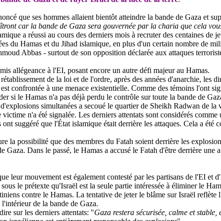
annoncé que ses hommes allaient bientôt atteindre la bande de Gaza et s
araîtront car la bande de Gaza sera gouvernée par la charia que cela vou
amique a réussi au cours des derniers mois à recruter des centaines de j
es du Hamas et du Jihad islamique, en plus d'un certain nombre de mili
oud Abbas - surtout de son opposition déclarée aux attaques terroristes
is allégeance à l'EI, posant encore un autre défi majeur au Hamas.
tablissement de la loi et de l'ordre, après des années d'anarchie, les di
 est confrontée à une menace existentielle. Comme des témoins l'ont si
r si le Hamas n'a pas déjà perdu le contrôle sur toute la bande de Gaz
d'explosions simultanées a secoué le quartier de Sheikh
Radwan
de la v
ctime n'a été signalée. Les derniers attentats sont considérés comme un
s ont suggéré que l'État islamique était derrière les attaques. Cela a é
 la possibilité que des membres du Fatah soient derrière les explosions
de Gaza. Dans le passé, le Hamas a accusé le Fatah d'être derrière une 
e leur mouvement est également contesté par les partisans de l'EI et d'A
 sous le prétexte qu'Israël est la seule partie intéressée à éliminer le
iniens contre le Hamas. La tentative de jeter le blâme sur Israël reflète
 l'intérieur de la bande de Gaza.
re sur les derniers attentats: "
Gaza restera sécurisée, calme et stable, e