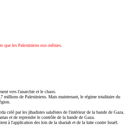
tre que les Palestiniens eux-mêmes.
ment vers l'anarchie et le chaos.
7 millions de Palestiniens. Mais maintenant, le régime totalitaire du
égion.
aeda créé par les
jihadistes
salafistes
de l'intérieur de la bande de Gaza.
amas et de reprendre le contrôle de la bande de Gaza.
nt à l'application des lois de la
shariah
et de la lutte contre Israël.