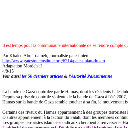
Il est temps pour la communauté internationale de se rendre compte que
Par Khaled Abu
Toameh
, journaliste palestinien
http://www.gatestoneinstitute.org/6214/palestinian-dream
Adaptation
Mordeh'aï
4/8/15
Voir aussi
les 50 derniers articles
&
l'Autorité Palestinienne
La bande de Gaza contrôlée par le Hamas, dont les résidents Palestiniens
Depuis sa prise de contrôle violente de la bande de Gaza à l'été 2007, 
Hamas sur la bande de Gaza semble toucher à sa fin, le mouvement islam
Certains des rivaux du Hamas appartiennent à des groupes terroristes le
D'autres appartiennent à la faction du Fatah, dont les membres contin
Les groupes terroristes islamistes radicaux cherchent à renverser le H
L'objectif de ces groupes est d'établir un califat islamique dans la