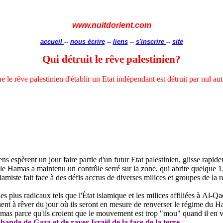
www.nuitdorient.com
accueil
--
nous écrire
--
liens
--
s'inscrire
--
site
Qui détruit le rêve palestinien?
 le rêve palestinien d'établir un Etat indépendant est détruit par nul au
 espèrent un jour faire partie d'un futur Etat palestinien, glisse rapide
le Hamas a maintenu un contrôle serré sur la zone, qui abrite quelque 1,
iste fait face à des défis accrus de diverses milices et groupes de la r
s plus radicaux tels que l'État islamique et les milices affiliées à Al-Q
uent à rêver du jour où ils seront en mesure de renverser le régime du H
amas parce qu'ils croient que le mouvement est trop "mou" quand il en vie
 bande de Gaza et de rayer Israël de la face de la terre
.