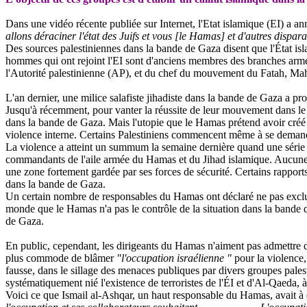
Dans une vidéo récente publiée sur Internet, l'Etat islamique (EI) a 
allons déraciner l'état des Juifs et vous [le Hamas] et d'autres disp
Des sources palestiniennes dans la bande de Gaza disent que l'État isl
hommes qui ont rejoint l'EI sont d'anciens membres des branches armé
l'Autorité palestinienne (AP), et du chef du mouvement du Fatah, Mahm
L'an dernier, une milice
salafiste
jihadiste
dans la bande de Gaza a prom
Jusqu'à récemment, pour vanter la réussite de leur mouvement dans le ré
dans la bande de Gaza. Mais l'utopie que le Hamas prétend avoir créé
violence interne. Certains Palestiniens commencent même à se demande
La violence a atteint un summum la semaine dernière quand une série 
commandants de l'aile armée du Hamas et du Jihad islamique. Aucune vi
une zone fortement gardée par ses forces de sécurité. Certains rapport
dans la bande de Gaza.
Un certain nombre de responsables du Hamas ont déclaré ne pas exclure
monde que le Hamas n'a pas le contrôle de la situation dans la bande 
de Gaza.
En public, cependant, les dirigeants du Hamas n'aiment pas admettre qu
plus commode de blâmer
"l'occupation israélienne "
pour la violence,
fausse, dans le sillage des menaces publiques par divers groupes palest
systématiquement nié l'existence de terroristes de l'ÉI et d'Al-Qaeda, à
Voici ce que Ismail al-
Ashqar
, un haut responsable du Hamas, avait à di