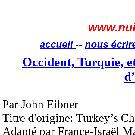
www.nui
accueil
--
nous écrir
Occident, Turquie, e
d
Par John
Eibner
Titre d'origine:
Turkey’s
Ch
Adapté par France-Israël Ma