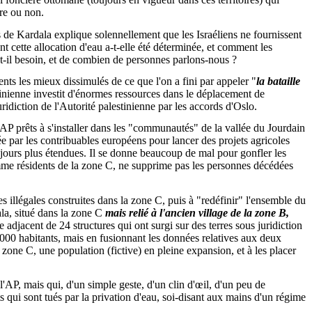
ire ou non.
 de Kardala explique solennellement que les Israéliens ne fournissent
ent cette allocation d'eau a-t-elle été déterminée, et comment les
a-t-il besoin, et de combien de personnes parlons-nous ?
ments les mieux dissimulés de ce que l'on a fini par appeler "
la bataille
stinienne investit d'énormes ressources dans le déplacement de
ridiction de l'Autorité palestinienne par les accords d'Oslo.
AP prêts à s'installer dans les "communautés" de la vallée du Jourdain
ée par les contribuables européens pour lancer des projets agricoles
oujours plus étendues. Il se donne beaucoup de mal pour gonfler les
omme résidents de la zone C, ne supprime pas les personnes décédées
s illégales construites dans la zone C, puis à "redéfinir" l'ensemble du
la, situé dans la zone C
mais relié à l'ancien village de la zone B,
e adjacent de 24 structures qui ont surgi sur des terres sous juridiction
000 habitants, mais en fusionnant les données relatives aux deux
a zone C, une population (fictive) en pleine expansion, et à les placer
'AP, mais qui, d'un simple geste, d'un clin d'œil, d'un peu de
ts qui sont tués par la privation d'eau, soi-disant aux mains d'un régime