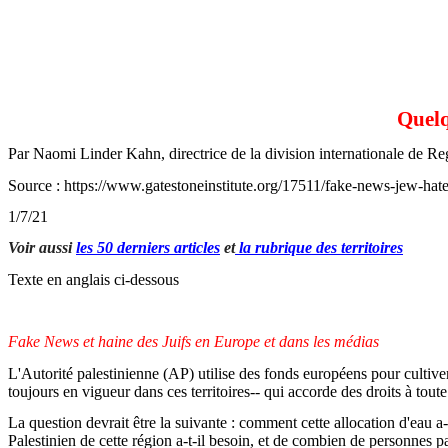
Quelq
Par Naomi Linder Kahn, directrice de la division internationale de Reg
Source : https://www.gatestoneinstitute.org/17511/fake-news-jew-hat
1/7/21
Voir aussi
les 50 derniers articles
et
la rubrique des territoires
Texte en anglais ci-dessous
Fake News et haine des Juifs en Europe et dans les médias
L'Autorité palestinienne (AP) utilise des fonds européens pour cultiver 
toujours en vigueur dans ces territoires-- qui accorde des droits à toute
La question devrait être la suivante : comment cette allocation d'eau a
Palestinien de cette région a-t-il besoin, et de combien de personnes p