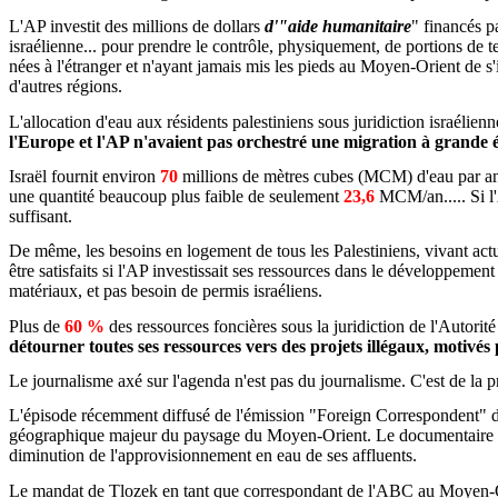
L'AP investit des millions de dollars
d'"aide humanitaire
" financés p
israélienne... pour prendre le contrôle, physiquement, de portions de 
nées à l'étranger et n'ayant jamais mis les pieds au Moyen-Orient de s
d'autres régions.
L'allocation d'eau aux résidents palestiniens sous juridiction israélien
l'Europe et l'AP n'avaient pas orchestré une migration à grande éch
Israël fournit environ
70
millions de mètres cubes (MCM) d'eau par an à
une quantité beaucoup plus faible de seulement
23,6
MCM/an..... Si l'
suffisant.
De même, les besoins en logement de tous les Palestiniens, vivant actuel
être satisfaits si l'AP investissait ses ressources dans le développement
matériaux, et pas besoin de permis israéliens.
Plus de
60 %
des ressources foncières sous la juridiction de l'Autorit
détourner toutes ses ressources vers des projets illégaux, motivés 
Le journalisme axé sur l'agenda n'est pas du journalisme. C'est de la p
L'épisode récemment diffusé de l'émission "Foreign Correspondent" d'
géographique majeur du paysage du Moyen-Orient. Le documentaire vid
diminution de l'approvisionnement en eau de ses affluents.
Le mandat de Tlozek en tant que correspondant de l'ABC au Moyen-Orie