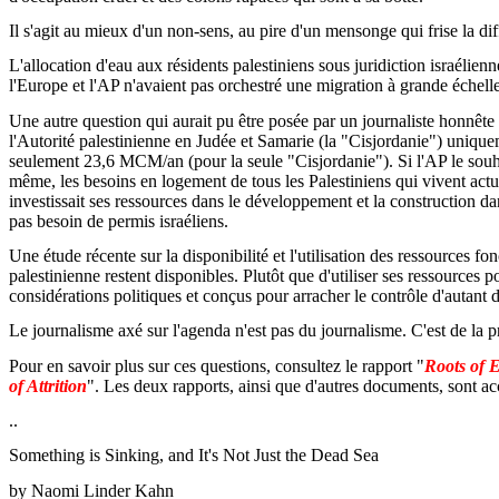
Il s'agit au mieux d'un non-sens, au pire d'un mensonge qui frise la di
L'allocation d'eau aux résidents palestiniens sous juridiction israélienne
l'Europe et l'AP n'avaient pas orchestré une migration à grande échelle
Une autre question qui aurait pu être posée par un journaliste honnête 
l'Autorité palestinienne en Judée et Samarie (la "Cisjordanie") uniqu
seulement 23,6 MCM/an (pour la seule "Cisjordanie"). Si l'AP le souhai
même, les besoins en logement de tous les Palestiniens qui vivent actuell
investissait ses ressources dans le développement et la construction da
pas besoin de permis israéliens.
Une étude récente sur la disponibilité et l'utilisation des ressources f
palestinienne restent disponibles. Plutôt que d'utiliser ses ressources 
considérations politiques et conçus pour arracher le contrôle d'autant de
Le journalisme axé sur l'agenda n'est pas du journalisme. C'est de la 
Pour en savoir plus sur ces questions, consultez le rapport "
Roots of E
of Attrition
". Les deux rapports, ainsi que d'autres documents, sont acc
..
Something is Sinking, and It's Not Just the Dead Sea
by
Naomi Linder Kahn