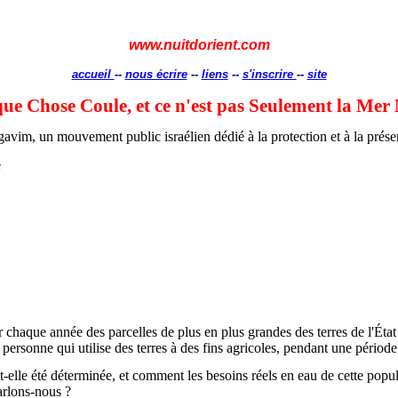
www.nuitdorient.com
accueil
--
nous écrire
--
liens
--
s'inscrire
--
site
ue Chose Coule, et ce n'est pas Seulement la Mer
avim, un mouvement public israélien dédié à la protection et à la préserv
e
chaque année des parcelles de plus en plus grandes des terres de l'État i
 personne qui utilise des terres à des fins agricoles, pendant une période
-t-elle été déterminée, et comment les besoins réels en eau de cette popul
arlons-nous ?