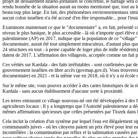
projet de dessalement israélo-jordanien se concrétise, le barrage sera 
rendu honnête de la situation aurait au moins mentionné que, tout au long
beaucoup plus large. En fait, des phénomènes environnementaux simila
aucun colon israélien n'a été accusé d'en être responsable... pour l'inst
Examinons maintenant ce que le "documentaire" a, en fait, présenté co
niveau le plus basique, le plus accessible - là où n'importe quel élève 
palestinienne (AP) en 2017, indique que la population de ce "village" 
documentaire, aurait été tout simplement miraculeux, d'autant plus que 
24 structures en tout - à peine capable de loger plus de mille résident
datent de 2017. L'affirmation des villageois, acceptée comme un fait pa
Ces vérités sur Kardala - des faits irréfutables - sont confirmées par des
gouvernement israélien en libre accès (govmap.gov.il). Vous trouverez 
documentaire) en 2021 - et la même vue en 2018, où il n'y a ni école n
Sur le même site, vous pouvez accéder à des cartes historiques de la 
Kardala - sans aucun établissement d'aucune sorte à proximité.
Les terres entourant ce village nouveau-né ont été développées à des fins
agriculteurs locaux : Il y a longtemps que l'Autorité palestinienne a dé
mêmes affirmations spécieuses que celles présentées par Tlozek dans
Cela inclut la création d'un système par lequel l'eau est illégalement 
communautés juives - où les citoyens paient un prix élevé pour leur ea
incontrôlées ; la contamination par reflux et la salinisation causées par
pour cultiver chaque année des parcelles de plus en plus grandes des ter