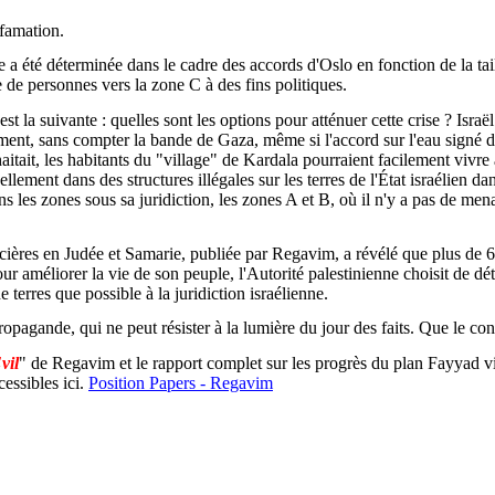
ffamation.
 a été déterminée dans le cadre des accords d'Oslo en fonction de la taille
 de personnes vers la zone C à des fins politiques.
est la suivante : quelles sont les options pour atténuer cette crise ? Is
ement, sans compter la bande de Gaza, même si l'accord sur l'eau signé d
tait, les habitants du "village" de Kardala pourraient facilement vivre
ement dans des structures illégales sur les terres de l'État israélien dan
ns les zones sous sa juridiction, les zones A et B, où il n'y a pas de m
oncières en Judée et Samarie, publiée par Regavim, a révélé que plus de 6
pour améliorer la vie de son peuple, l'Autorité palestinienne choisit de d
 terres que possible à la juridiction israélienne.
propagande, qui ne peut résister à la lumière du jour des faits. Que le 
vil
" de Regavim et le rapport complet sur les progrès du plan Fayyad vis
essibles ici.
Position Papers - Regavim