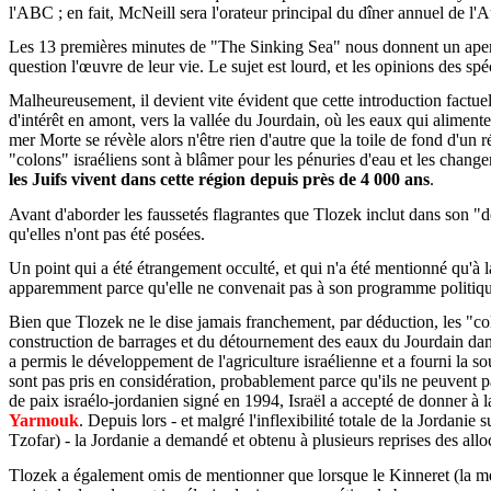
l'ABC ; en fait, McNeill sera l'orateur principal du dîner annuel de 
Les 13 premières minutes de "The Sinking Sea" nous donnent un aperçu
question l'œuvre de leur vie. Le sujet est lourd, et les opinions des spé
Malheureusement, il devient vite évident que cette introduction factuell
d'intérêt en amont, vers la vallée du Jourdain, où les eaux qui alime
mer Morte se révèle alors n'être rien d'autre que la toile de fond d'un 
"colons" israéliens sont à blâmer pour les pénuries d'eau et les chang
les Juifs vivent dans cette région depuis près de 4 000 ans
.
Avant d'aborder les faussetés flagrantes que Tlozek inclut dans son "do
qu'elles n'ont pas été posées.
Un point qui a été étrangement occulté, et qui n'a été mentionné qu'à l
apparemment parce qu'elle ne convenait pas à son programme politique
Bien que Tlozek ne le dise jamais franchement, par déduction, les "col
construction de barrages et du détournement des eaux du Jourdain dans
a permis le développement de l'agriculture israélienne et a fourni la s
sont pas pris en considération, probablement parce qu'ils ne peuvent pa
de paix israélo-jordanien signé en 1994, Israël a accepté de donner à 
Yarmouk
. Depuis lors - et malgré l'inflexibilité totale de la Jordani
Tzofar) - la Jordanie a demandé et obtenu à plusieurs reprises des all
Tlozek a également omis de mentionner que lorsque le Kinneret (la mer 