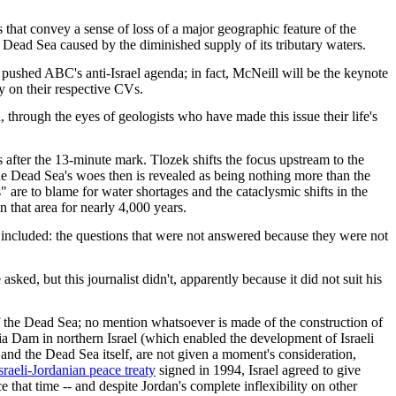
s that convey a sense of loss of a major geographic feature of the
ead Sea caused by the diminished supply of its tributary waters.
pushed ABC's anti-Israel agenda; in fact, McNeill will be the keynote
y on their respective CVs.
 through the eyes of geologists who have made this issue their life's
 after the 13-minute mark. Tlozek shifts the focus upstream to the
the Dead Sea's woes then is revealed as being nothing more than the
s" are to blame for water shortages and the cataclysmic shifts in the
 that area for nearly 4,000 years.
t included: the questions that were not answered because they were not
sked, but this journalist didn't, apparently because it did not suit his
 of the Dead Sea; no mention whatsoever is made of the construction of
ia Dam in northern Israel (which enabled the development of Israeli
 and the Dead Sea itself, are not given a moment's consideration,
sraeli-Jordanian peace treaty
signed in 1994, Israel agreed to give
that time -- and despite Jordan's complete inflexibility on other