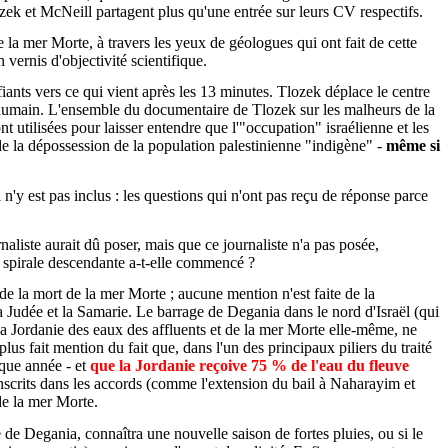
ek et McNeill partagent plus qu'une entrée sur leurs CV respectifs.
 mer Morte, à travers les yeux de géologues qui ont fait de cette
 vernis d'objectivité scientifique.
fiants vers ce qui vient après les 13 minutes. Tlozek déplace le centre
ge humain. L'ensemble du documentaire de Tlozek sur les malheurs de la
t utilisées pour laisser entendre que l'"occupation" israélienne et les
de la dépossession de la population palestinienne "indigène" -
même si
n'y est pas inclus : les questions qui n'ont pas reçu de réponse parce
aliste aurait dû poser, mais que ce journaliste n'a pas posée,
 spirale descendante a-t-elle commencé ?
e la mort de la mer Morte ; aucune mention n'est faite de la
 Judée et la Samarie. Le barrage de Degania dans le nord d'Israël (qui
r la Jordanie des eaux des affluents et de la mer Morte elle-même, ne
us fait mention du fait que, dans l'un des principaux piliers du traité
que année - et
que la Jordanie reçoive 75 % de l'eau du fleuve
t inscrits dans les accords (comme l'extension du bail à Naharayim et
de la mer Morte.
de Degania, connaîtra une nouvelle saison de fortes pluies, ou si le