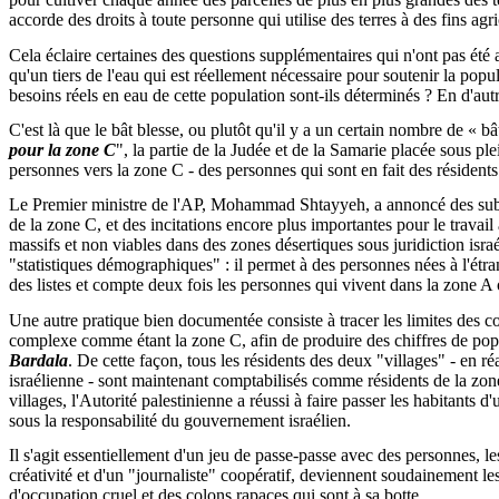
accorde des droits à toute personne qui utilise des terres à des fins ag
Cela éclaire certaines des questions supplémentaires qui n'ont pas ét
qu'un tiers de l'eau qui est réellement nécessaire pour soutenir la popul
besoins réels en eau de cette population sont-ils déterminés ? En d'aut
C'est là que le bât blesse, ou plutôt qu'il y a un certain nombre de « bâ
pour la zone C
", la partie de la Judée et de la Samarie placée sous pl
personnes vers la zone C - des personnes qui sont en fait des résidents 
Le Premier ministre de l'AP, Mohammad Shtayyeh, a annoncé des subventi
de la zone C, et des incitations encore plus importantes pour le travai
massifs et non viables dans des zones désertiques sous juridiction isra
"statistiques démographiques" : il permet à des personnes nées à l'ét
des listes et compte deux fois les personnes qui vivent dans la zone A
Une autre pratique bien documentée consiste à tracer les limites des co
complexe comme étant la zone C, afin de produire des chiffres de popu
Bardala
. De cette façon, tous les résidents des deux "villages" - en ré
israélienne - sont maintenant comptabilisés comme résidents de la zon
villages, l'Autorité palestinienne a réussi à faire passer les habitants 
sous la responsabilité du gouvernement israélien.
Il s'agit essentiellement d'un jeu de passe-passe avec des personnes, l
créativité et d'un "journaliste" coopératif, deviennent soudainement les
d'occupation cruel et des colons rapaces qui sont à sa botte.