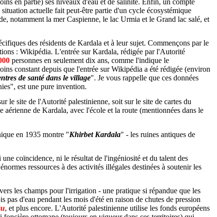
oins en partie) ses niveaux d'eau et de salinité. Enfin, un compte
 situation actuelle fait peut-être partie d'un cycle écosystémique
e, notamment la mer Caspienne, le lac Urmia et le Grand lac salé, et
cifiques des résidents de Kardala et à leur sujet. Commençons par le
ations : Wikipédia. L'entrée sur Kardala, rédigée par l'Autorité
000
personnes en seulement dix ans, comme l'indique le
moins constant depuis que l'entrée sur Wikipédia a été rédigée (environ
entres de santé dans le village
". Je vous rappelle que ces données
nies", est une pure invention.
 le site de l'Autorité palestinienne, soit sur le site de cartes du
e aérienne de Kardala, avec l'école et la route (mentionnées dans le
nnique en 1935 montre "
Khirbet Kardala
" - les ruines antiques de
une coïncidence, ni le résultat de l'ingéniosité et du talent des
énormes ressources à des activités illégales destinées à soutenir les
vers les champs pour l'irrigation - une pratique si répandue que les
is pas d'eau pendant les mois d'été en raison de chutes de pression
au
, et plus encore. L'Autorité palestinienne utilise les fonds européens
oi foncière ottomane (toujours en vigueur dans ces territoires) qui