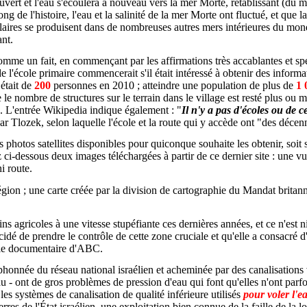
ouvert et l'eau s'écoulera à nouveau vers la mer Morte, rétablissant (du m
 de l'histoire, l'eau et la salinité de la mer Morte ont fluctué, et que la
ires se produisent dans de nombreuses autres mers intérieures du mond
ant.
mme un fait, en commençant par les affirmations très accablantes et spé
de l'école primaire commencerait s'il était intéressé à obtenir des inform
était de
200
personnes en 2010 ; atteindre une population de plus de
1 
le nombre de structures sur le terrain dans le village est resté plus ou 
s). L'entrée Wikipedia indique également : "
Il n'y a pas d'écoles ou de c
r Tlozek, selon laquelle l'école et la route qui y accède ont "des décen
 photos satellites disponibles pour quiconque souhaite les obtenir, soit sur
ci-dessous deux images téléchargées à partir de ce dernier site : une vu
i route.
région ; une carte créée par la division de cartographie du Mandat brita
 agricoles à une vitesse stupéfiante ces dernières années, et ce n'est ni 
cidé de prendre le contrôle de cette zone cruciale et qu'elle a consacré d'
 le documentaire d'ABC.
siphonnée du réseau national israélien et acheminée par des canalisations 
u - ont de gros problèmes de pression d'eau qui font qu'elles n'ont parfo
 les systèmes de canalisation de qualité inférieure utilisés
pour voler l'e
res de l'État israélien, une exploitation bien connue de la faille de la l