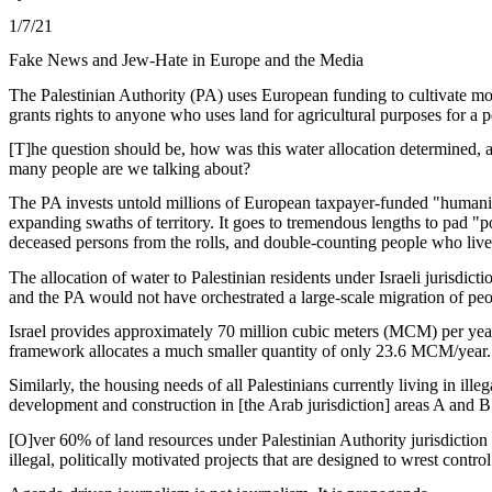
1/7/21
Fake News and Jew-Hate in Europe and the Media
The Palestinian Authority (PA) uses European funding to cultivate more 
grants rights to anyone who uses land for agricultural purposes for a p
[T]he question should be, how was this water allocation determined, 
many people are we talking about?
The PA invests untold millions of European taxpayer-funded "humanitarian
expanding swaths of territory. It goes to tremendous lengths to pad "po
deceased persons from the rolls, and double-counting people who live 
The allocation of water to Palestinian residents under Israeli jurisdi
and the PA would not have orchestrated
a
large-scale migration of peop
Israel provides approximately 70 million cubic meters (MCM) per year
framework allocates a much smaller quantity of only 23.6 MCM/year.... 
Similarly, the housing needs of all Palestinians currently living in ille
development and construction in [the Arab jurisdiction] areas A and B -
[O]ver 60% of land resources under Palestinian Authority jurisdiction re
illegal, politically motivated projects that are designed to wrest contro