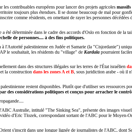
ar les contribuables européens pour lancer des projets agricoles
massifs
territoire toujours plus étendues. Il se donne beaucoup de mal pour gonf
'inscrire comme résidents, en omettant de rayer les personnes décédées d
ne a été déterminée dans le cadre des accords d'Oslo en fonction de la tai
elle de personnes.... à des fins politiques.
 l'Autorité palestinienne en Judée et Samarie (la "Cisjordanie") unique
AP le souhaitait, les résidents du "village" de
Kardala
pourraient facil
lement dans des structures illégales sur les terres de l'État israélien
da
 et la construction
dans les zones A et B
, sous juridiction arabe - où i
é palestinienne restent disponibles. Plutôt que d'utiliser ses ressources p
par des considérations politiques et conçus pour arracher le contrôle
ropagande....
ABC Australie, intitulé "The Sinking Sea", présente des images visuell
éo d'Eric Tlozek, correspondant sortant de l'ABC pour le Moyen-Orient
nt s'inscrit dans une longue lignée de journalistes de l'ABC, dont Sop