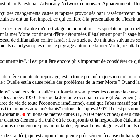
l'Australian Palestinian Advocacy Network ce mois-ci. Apparemment, Tloz
 des changements vastes et rapides provoqués par l'"assèchement" de la
cialistes ont un fort impact, ce qui confère à la présentation de Tlozek un
e n'est rien d'autre qu'un stratagème pour attirer les spectateurs peu mé
ntent la mer Morte continuent d'être détournées illégalement pour l'usa
réseau de diffamation contre Israël : Les quelque 20 minutes suivantes son
ements cataclysmiques dans le paysage autour de la mer Morte, résultat 
cumentaire", il est peut-être encore plus important de considérer ce qui 
a dernière minute du reportage, est la toute première question qu'un journ
 : Quelle est la cause réelle des problèmes de la mer Morte ? Quand la
ons" israéliens de la vallée du Jourdain sont présentés comme la cause d
 les années 1950 - lorsque la Jordanie occupait encore (illégalement) la
ource de vie de toute l'économie israélienne), ainsi que l'abus massif pa
s être imputés aux "méchants" colons de l'après-1967. Il n'est pas non pl
la Jordanie
50
millions de mètres cubes (1,8×109 pieds cubes) d'eau cha
e sur d'autres éléments du traité où le compromis et la négociation étaien
ocations d'eau encore plus importantes, épuisant davantage les affluents 
de Galilée), qui est aujourd'hui pleine précisément à cause du barrage 