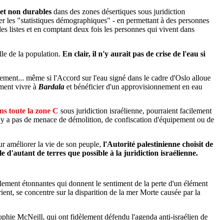
 et non durables
dans des zones désertiques sous juridiction
ler les "statistiques démographiques" - en permettant à des personnes
es listes et en comptant deux fois les personnes qui vivent dans
lle de la population.
En clair, il n'y aurait pas de crise de l'eau si
ment... même si l'Accord sur l'eau signé dans le cadre d'Oslo alloue
ement vivre à
Bardala
et bénéficier d'un approvisionnement en eau
ns toute la zone C
sous juridiction israélienne, pourraient facilement
l n'y a pas de menace de démolition, de confiscation d'équipement ou de
our améliorer la vie de son peuple,
l'Autorité palestinienne choisit de
 d'autant de terres que possible à la juridiction israélienne.
ement étonnantes qui donnent le sentiment de la perte d'un élément
, se concentre sur la disparition de la mer Morte causée par la
hie McNeill, qui ont fidèlement défendu l'agenda anti-israélien de