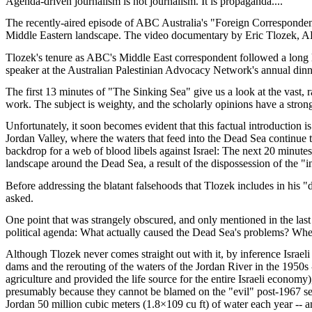
Agenda-driven journalism is not journalism. It is propaganda....
The recently-aired episode of ABC Australia's "Foreign Correspondent
Middle Eastern landscape. The video documentary by Eric Tlozek, ABC
Tlozek's tenure as ABC's Middle East correspondent followed a long l
speaker at the Australian Palestinian Advocacy Network's annual dinn
The first 13 minutes of "The Sinking Sea" give us a look at the vast, 
work. The subject is weighty, and the scholarly opinions have a strong 
Unfortunately, it soon becomes evident that this factual introduction 
Jordan Valley, where the waters that feed into the Dead Sea continue 
backdrop for a web of blood libels against Israel: The next 20 minutes o
landscape around the Dead Sea, a result of the dispossession of the "i
Before addressing the blatant falsehoods that Tlozek includes in his 
asked.
One point that was strangely obscured, and only mentioned in the last mi
political agenda: What actually caused the Dead Sea's problems? Wh
Although Tlozek never comes straight out with it, by inference Israeli
dams and the rerouting of the waters of the Jordan River in the 1950s
agriculture and provided the life source for the entire Israeli econom
presumably because they cannot be blamed on the "evil" post-1967 settle
Jordan 50 million cubic meters (1.8×109 cu ft) of water each year -- a