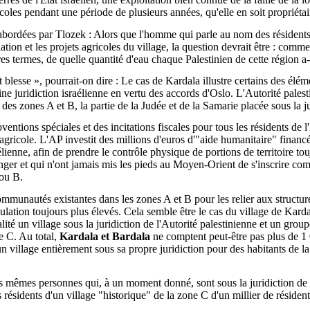
ricoles pendant une période de plusieurs années, qu'elle en soit propriéta
é abordées par Tlozek : Alors que l'homme qui parle au nom des résidents
ation et les projets agricoles du village, la question devrait être : comm
res termes, de quelle quantité d'eau chaque Palestinien de cette région 
t blesse », pourrait-on dire : Le cas de Kardala illustre certains des élé
eine juridiction israélienne en vertu des accords d'Oslo. L'Autorité pale
des zones A et B, la partie de la Judée et de la Samarie placée sous la ju
ons spéciales et des incitations fiscales pour tous les résidents de l'
l agricole. L'AP investit des millions d'euros d'"aide humanitaire" financ
élienne, afin de prendre le contrôle physique de portions de territoire t
ranger et qui n'ont jamais mis les pieds au Moyen-Orient de s'inscrire c
 ou B.
mmunautés existantes dans les zones A et B pour les relier aux structure
lation toujours plus élevés. Cela semble être le cas du village de Karda
alité un village sous la juridiction de l'Autorité palestinienne et un group
e C. Au total,
Kardala et Bardala
ne comptent peut-être pas plus de 1 
d'un village entièrement sous sa propre juridiction pour des habitants de l
es mêmes personnes qui, à un moment donné, sont sous la juridiction de l
 résidents d'un village "historique" de la zone C d'un millier de résiden