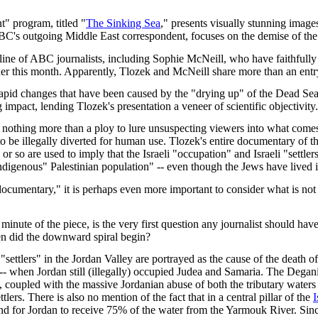
" program, titled "
The Sinking Sea
," presents visually stunning image
's outgoing Middle East correspondent, focuses on the demise of the D
ine of ABC journalists, including Sophie McNeill, who have faithfully 
er this month. Apparently, Tlozek and McNeill share more than an entr
rapid changes that have been caused by the "drying up" of the Dead Sea,
impact, lending Tlozek's presentation a veneer of scientific objectivity.
is nothing more than a ploy to lure unsuspecting viewers into what comes
to be illegally diverted for human use. Tlozek's entire documentary of 
r so are used to imply that the Israeli "occupation" and Israeli "settler
ndigenous" Palestinian population" -- even though the Jews have lived in
"documentary," it is perhaps even more important to consider what is no
nute of the piece, is the very first question any journalist should have a
en did the downward spiral begin?
 "settlers" in the Jordan Valley are portrayed as the cause of the death
 -- when Jordan still (illegally) occupied Judea and Samaria. The Degan
y), coupled with the massive Jordanian abuse of both the tributary waters
rs. There is also no mention of the fact that in a central pillar of the
I
nd for Jordan to receive 75% of the water from the Yarmouk River. Since 