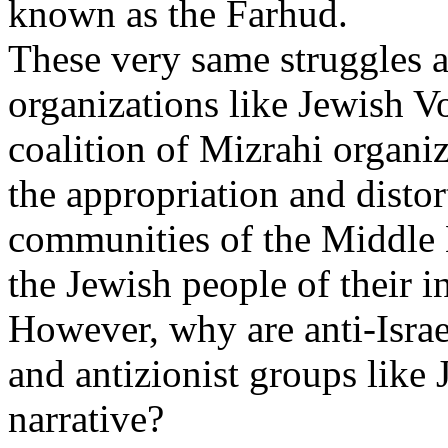
known
as the
Farhud
.
These
very
same
struggles
a
organizations
like
Jewish
Vo
coalition of
Mizrahi
organiz
the appropriation and
distor
communities
of the Middle
the
Jewish
people of
their
i
However
,
why
are anti-Isra
and
antizionist
groups
like
narrative?