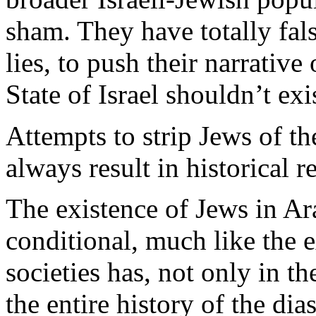
sham
.
They
have
totally
fal
lies, to push
their
narrative
State of Israel
shouldn’t
exi
Attempts
to
strip
Jews
of
th
always
result
in
historical
r
The existence of
Jews
in
Ar
conditional
,
much
like
the e
societies
has, not
only
in th
the
entire
history
of the dia