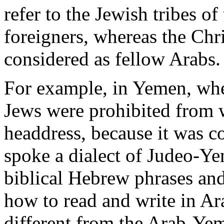
refer
to the
Jewish
tribes
of
foreigners
,
whereas
the Chr
considered
as
fellow
Arabs
For
example
, in
Yemen
,
wh
Jews
were
prohibited
from
headdress
,
because
it
was
c
spoke
a
dialect
of
Judeo
-
Ye
biblical
Hebrew
phrases an
how to
read
and
write
in
Ar
different
from
the
Arab
-
Yem