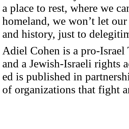
a place to
rest
,
where
we
ca
homeland,
we
won’t
let
our
and
history
,
just
to
delegiti
Adiel
Cohen
is
a pro-Israel
and a
Jewish
-
Israeli
rights
a
ed
is
published
in
partnersh
of
organizations
that
fight
a