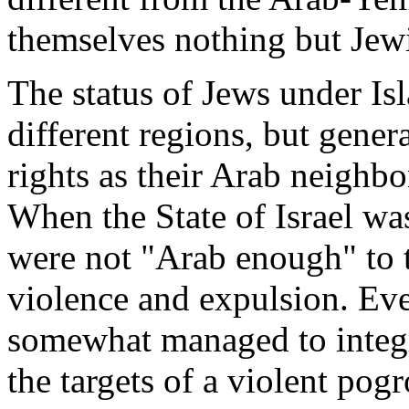
themselves
nothing
but
Jew
The
status
of
Jews
under
Is
different
regions
, but
genera
rights
as
their
Arab
neighbo
When
the State of Israel
wa
were
not "
Arab
enough
" to
violence and expulsion.
Ev
somewhat
managed
to
integ
the
targets
of a violent pog