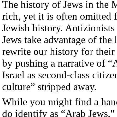
The
history
of
Jews
in the 
rich
,
yet
it
is
often
omitted
Jewish
history
.
Antizionists
Jews
take
advantage
of the
rewrite
our
history
for
their
by
pushing
a narrative of “
Israel as second-class
citize
culture”
stripped
away
.
While
you
might
find
a
han
do
identify
as “
Arab
Jews
,"