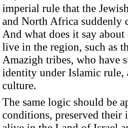
imperial
rule
that
the
Jewis
and
North
Africa
suddenly
And
what
does
it
say
about
live in the
region
,
such
as t
Amazigh
tribes
,
who
have
s
identity
under
Islamic
rule
,
culture.
The
same
logic
should
be
a
conditions,
preserved
their
alive
in the Land of Israel a