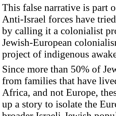
This false narrative
is
part 
Anti-Israel forces have
tried
by
calling
it
a
colonialist
pr
Jewish
-
European
coloniali
project
of
indigenous
awak
Since
more
than
50% of
Je
from
families
that
have
live
Africa
, and not Europe,
the
up a story to
isolate
the
Eur
broader
Israeli
-
Jewish
popul