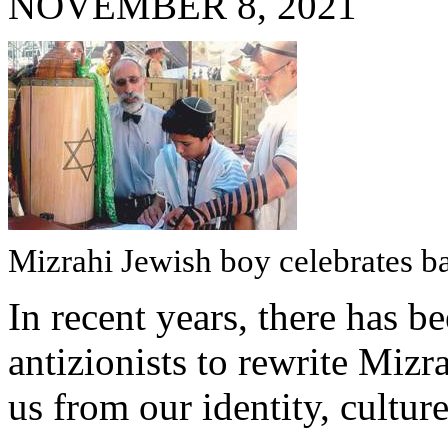
NOVEMBER 8, 2021
Mizrahi
Jewish
boy
celebrates
b
In
recent
years
,
there
has b
antizionists
to rewrite
Mizra
us
from
our
identity
, cultu