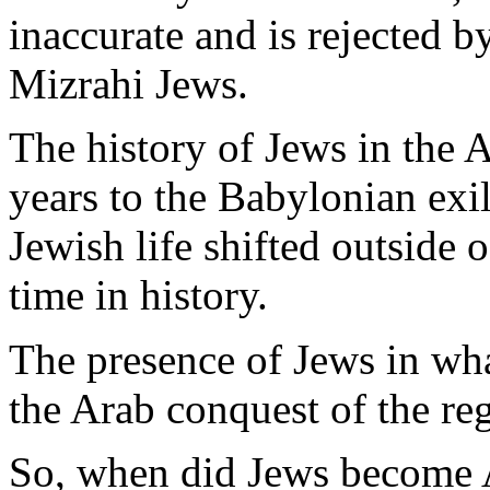
inaccurate
and
is
rejected
by
Mizrahi
Jews
.
The
history
of
Jews
in the
A
years
to the
Babylonian
exi
Jewish
life
shifted
outside
of
time in
history
.
The
presence
of
Jews
in
wh
the
Arab
conquest
of the
re
So,
when
did
Jews
become