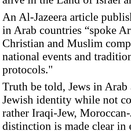
An Al-
Jazeera
article
publi
in
Arab
countries “
spoke
Ar
Christian and
Muslim
compa
national
events
and traditio
protocols
."
Truth
be
told
,
Jews
in
Arab
Jewish
identity
while
not
co
rather
Iraqi-
Jew
,
Moroccan
-
distinction
is
made
clear
in