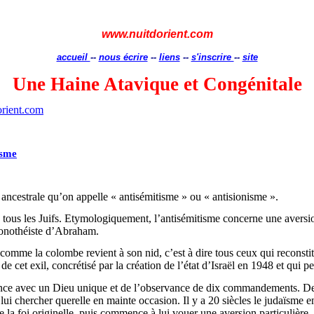
www.nuitdorient.com
accueil
--
nous écrire
--
liens
--
s'inscrire
--
site
Une Haine Atavique et Congénitale
rient.com
isme
 ancestrale qu’on appelle « antisémitisme » ou « antisionisme ».
e tous les Juifs. Etymologiquement, l’antisémitisme concerne une aversio
 monothéiste d’Abraham.
comme la colombe revient à son nid, c’est à dire tous ceux qui reconsti
de cet exil, concrétisé par la création de l’état d’Israël en 1948 et qui p
liance avec un Dieu unique et de l’observance de dix commandements. De 
 chercher querelle en mainte occasion. Il y a 20 siècles le judaïsme en
de la foi originelle, puis commence à lui vouer une aversion particulière,