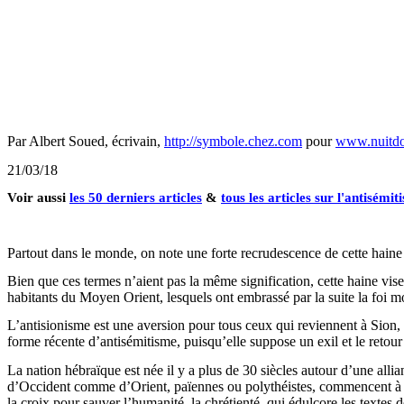
Par Albert Soued, écrivain,
http://symbole.chez.com
pour
www.nuitdo
21/03/18
Voir aussi
les 50 derniers articles
&
tous les articles sur l'antisémit
Partout dans le monde, on note une forte recrudescence de cette haine
Bien que ces termes n’aient pas la même signification, cette haine vis
habitants du Moyen Orient, lesquels ont embrassé par la suite la foi
L’antisionisme est une aversion pour tous ceux qui reviennent à Sion, 
forme récente d’antisémitisme, puisqu’elle suppose un exil et le retour 
La nation hébraïque est née il y a plus de 30 siècles autour d’une al
d’Occident comme d’Orient, païennes ou polythéistes, commencent à lui
la croix pour sauver l’humanité, la chrétienté, qui édulcore les textes 