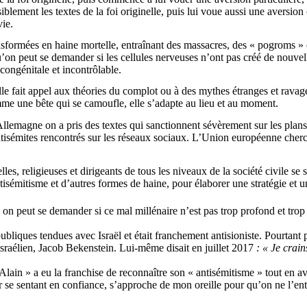
blement les textes de la foi originelle, puis lui voue aussi une aversion c
vie.
nsformées en haine mortelle, entraînant des massacres, des « pogroms » 
qu’on peut se demander si les cellules nerveuses n’ont pas créé de nouvel
congénitale et incontrôlable.
le fait appel aux théories du complot ou à des mythes étranges et ravageu
omme une bête qui se camoufle, elle s’adapte au lieu et au moment.
llemagne on a pris des textes qui sanctionnent sévèrement sur les plans 
antisémites rencontrés sur les réseaux sociaux. L’Union européenne cherc
les, religieuses et dirigeants de tous les niveaux de la société civile s
tisémitisme et d’autres formes de haine, pour élaborer une stratégie et 
 on peut se demander si ce mal millénaire n’est pas trop profond et trop 
 publiques tendues avec Israël et était franchement antisioniste. Pourtant 
israélien,
Jacob
Bekenstein
. Lui-même disait
en juillet 2017
:
« Je crain
n » a eu la franchise de reconnaître son « antisémitisme » tout en avo
 se sentant en confiance, s’approche de mon oreille pour qu’on ne l’en