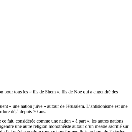
n pour tous les « fils de
Shem
», fils de Noé qui a engendré des
tuent « une nation juive » autour de Jérusalem. L’antisionisme est une
erdure déjà depuis 70 ans.
ce fait, considérée comme une nation « à part », les autres nations
gendre une autre religion monothéiste autour d’un messie sacrifié sur
 du fait qu’elle perdure sans se transformer. Puis au bout de 7 siècles