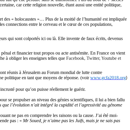
ertaine, car cette religion nouvelle, étant aussi une entité politique,
et des « holocaustes »… Plus de la moitié de l’humanité est impliquée
les connections entre le cerveau et le cœur de ces populations,
rs qui sont colportés ici ou là. Elle invente de faux écrits, devenus
pénal et financier tout propos ou acte antisémite. En France on vient
he à obliger les enseignes telles que
Facebook
,
Twitter
,
Youtube
et
e sont réunis à Jérusalem au Forum mondial de lutte contre
une politique en tant que moyens de réponse. (
voir
www.gcfa2018.org
)
incrusté pour qu’on puisse réellement le guérir.
pour se propulser an niveau des génies scientifiques, il lui a bien fallu
s que l’évolution n’ait intégré la cupidité et l’agressivité au génome
uant ne pas en comprendre les raisons ou la cause. J’ai été moi-
tende pas : «
Mr Soued, je n’aime pas les Juifs, mais je ne sais pas