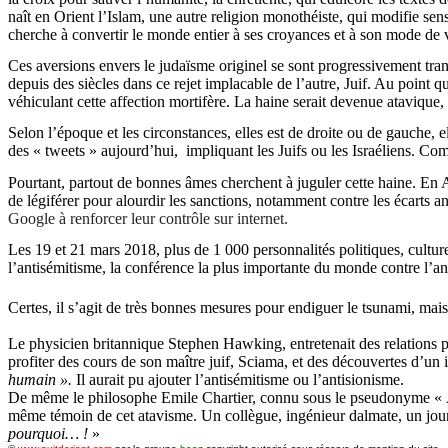
naît en Orient l’Islam, une autre religion monothéiste, qui modifie sensi
cherche à convertir le monde entier à ses croyances et à son mode de 
Ces aversions envers le judaïsme originel se sont progressivement tra
depuis des siècles dans ce rejet implacable de l’autre, Juif. Au point 
véhiculant cette affection mortifère. La haine serait devenue atavique, 
Selon l’époque et les circonstances,
elles est
de droite ou de gauche, el
des «
tweets
» aujourd’hui,
impliquant les Juifs ou les Israéliens. C
Pourtant, partout de bonnes âmes cherchent à juguler cette haine. En A
de légiférer pour alourdir les sanctions, notamment contre les écarts 
Google à renforcer leur contrôle sur internet.
Les 19 et 21 mars 2018, plus de 1 000 personnalités politiques, culturel
l’antisémitisme, la conférence la plus importante du monde contre l’an
Certes, il s’agit de très bonnes mesures pour endiguer le tsunami, mais
Le physicien britannique
Stephen
Hawking
, entretenait des relations
profiter des cours de son maître juif,
Sciama
, et des découvertes d’un 
humain ».
Il aurait pu ajouter l’antisémitisme ou l’antisionisme.
De même le philosophe Emile Chartier, connu sous le pseudonyme « Alai
même témoin de cet atavisme. Un collègue, ingénieur dalmate, un jour
pourquoi… !
»